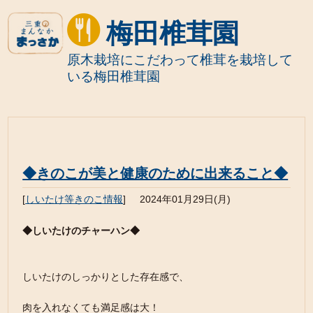
梅田椎茸園
原木栽培にこだわって椎茸を栽培して
いる梅田椎茸園
◆きのこが美と健康のために出来ること◆
[
しいたけ等きのこ情報
]
2024年01月29日(月)
◆しいたけのチャーハン◆
しいたけのしっかりとした存在感で、
肉を入れなくても満足感は大！