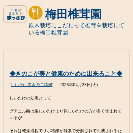
梅田椎茸園
原木栽培にこだわって椎茸を栽培して
いる梅田椎茸園
◆きのこが美と健康のために出来ること◆
[
しいたけ等きのこ情報
]
2026年04月28日(火)
しいたけの効用として、
グアニル酸は生しいたけより乾しいたけの方が多く含まれて
いるが、
それは乾燥過程でリボ核酸が酵素で分解されて生成されるた