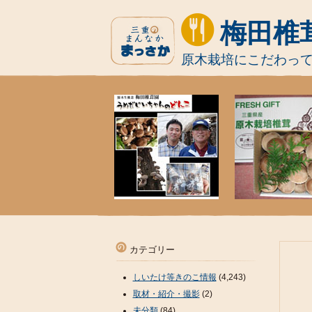
梅田椎
原木栽培にこだわっ
カテゴリー
しいたけ等きのこ情報
(4,243)
取材・紹介・撮影
(2)
未分類
(84)