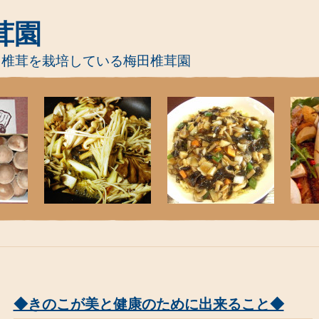
茸園
て椎茸を栽培している梅田椎茸園
◆きのこが美と健康のために出来ること◆