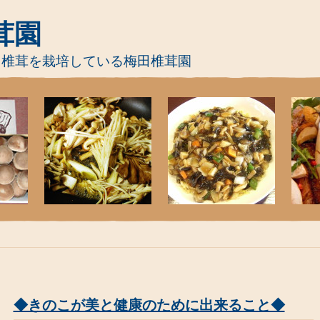
茸園
て椎茸を栽培している梅田椎茸園
◆きのこが美と健康のために出来ること◆