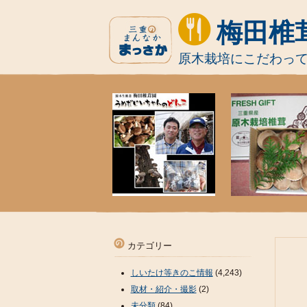
梅田椎
原木栽培にこだわっ
カテゴリー
しいたけ等きのこ情報
(4,243)
取材・紹介・撮影
(2)
未分類
(84)