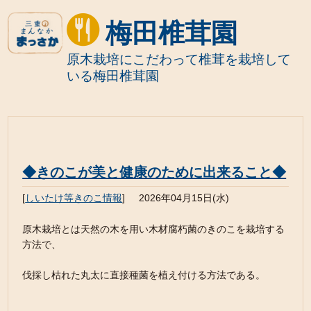
梅田椎茸園
原木栽培にこだわって椎茸を栽培して
いる梅田椎茸園
◆きのこが美と健康のために出来ること◆
[
しいたけ等きのこ情報
]
2026年04月15日(水)
原木栽培とは天然の木を用い木材腐朽菌のきのこを栽培する
方法で、
伐採し枯れた丸太に直接種菌を植え付ける方法である。