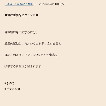
[
しいたけ等きのこ情報
]
2023年04月18日(火)
◆骨に重要なビタミンＤ◆
骨粗鬆症を予防するには、
適度の運動と、カルシウムを多く含む食品と、
きのこのようにビタミンDを含んだ食品を
摂取する食生活が望まれます。
#きのこ
#ビタミンＤ