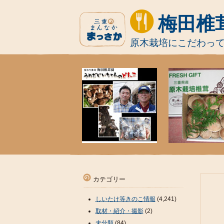
梅田椎
原木栽培にこだわっ
カテゴリー
しいたけ等きのこ情報
(4,241)
取材・紹介・撮影
(2)
未分類
(84)