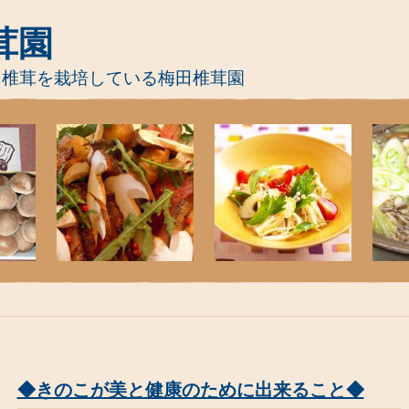
茸園
て椎茸を栽培している梅田椎茸園
◆きのこが美と健康のために出来ること◆