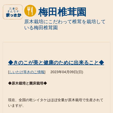
梅田椎茸園
原木栽培にこだわって椎茸を栽培して
いる梅田椎茸園
◆きのこが美と健康のために出来ること◆
[
しいたけ等きのこ情報
]
2023年04月09日(日)
◆原木栽培と菌床栽培◆
現在、全国の乾シイタケはほぼ全量が原木栽培で生産されて
いますが、