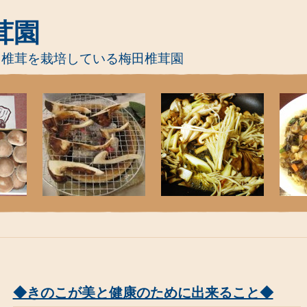
茸園
て椎茸を栽培している梅田椎茸園
◆きのこが美と健康のために出来ること◆