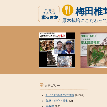
梅田椎
原木栽培にこだわっ
カテゴリー
しいたけ等きのこ情報
(4,244)
取材・紹介・撮影
(2)
未分類
(84)