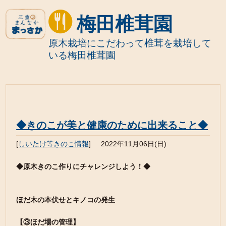
梅田椎茸園
原木栽培にこだわって椎茸を栽培して
いる梅田椎茸園
◆きのこが美と健康のために出来ること◆
[
しいたけ等きのこ情報
]
2022年11月06日(日)
◆原木きのこ作りにチャレンジしよう！◆
ほだ木の本伏せとキノコの発生
【③ほだ場の管理】