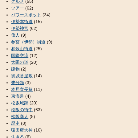
グルメ
(55)
ツアー
(62)
パワースポット
(34)
伊勢本街道
(15)
伊勢神宮
(62)
偉人
(9)
参宮（伊勢）街道
(9)
和歌山街道
(25)
国際交流
(12)
太陽の道
(20)
建物
(2)
御城番屋敷
(14)
未分類
(3)
本居宣長翁
(11)
東海道
(4)
松坂城跡
(20)
松阪の街中
(63)
松阪商人
(8)
歴史
(8)
猿田彦大神
(16)
生きる
(6)