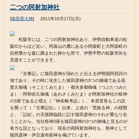
二つの阿射加神社
[
猿田彦大神
]
2011年10月17日(月)
松阪市には、二つの阿射加神社あり、伊勢自動車道の松
阪ICからほど近い、阿坂山の麓にある小阿坂町と大阿坂町の
自然豊かな森に囲まれた静かな所で、伊勢平野の松阪市街を
見渡すことができます。
『古事記』に猿田彦神が溺れたと伝える伊勢国阿邪訶の
地であり、その時に化生した猿田彦神の3つの御魂である底
度久御魂（そこどくみたま）・都夫多都御魂（つぶたつみた
ま）・阿和佐久御魂（あわさくみたま）が阿射加神社の祭神
の3座であると唱え（『神名帳考証』）、本居宣長もこの説
を襲って（『古事記伝』）以来、上述の「荒振る神」の様態
と、「記紀」の天孫降臨段に記す猿田彦神のそれが重なり合
うことから、当社祭神3座を猿田彦神の3つの御魂と見るのが
有力な説となっており、現在の両阿射加神社も、祭神として
猿田彦神・伊豆速布留神を掲げています。