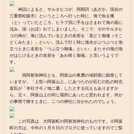
神話によると、サルタヒコが、阿耶訶（あざか。現在の
三重県松阪市）というところへ行った時に、海で魚を獲
（と）っていたところ、ヒラブ貝に手をはさまれて海の底に
沈み、溺（おぼ）れてしまいました。そこで、そのサルタヒ
コの神が、海に沈んでいるときの名前を「底どく御魂（そこ
どくみたま）」といい、沈んで行く時に海水がぶつぶつと泡
立つときに名前を「つぶ立つ御魂」といい、またその海の泡
がはじけるときの名前を「あわ咲く御魂」と言いうようで
す。
両阿射加神社とも、阿坂山の東麓の傾斜面に鎮座して
いますが、「上世ハ阿坂山上」にあつたのが応仁の乱の時北
畠氏が「本社ヲ今ノ地ニ遷」したとする伝えもありますか
ら、元々、阿坂山上の同じ場所にあったと思われます。何か
の事情で移すときに、二つの神社に分かれたのでしょう。
この写真は、大阿坂町の阿射加神社のものです。小阿坂
町の方は、今年の１月６日のブログに使っていますのでご覧