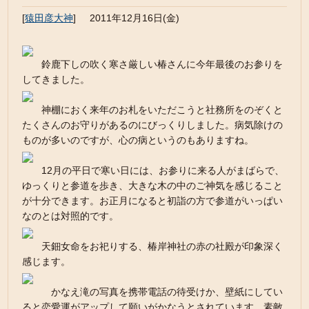
[
猿田彦大神
]
2011年12月16日(金)
鈴鹿下しの吹く寒さ厳しい椿さんに今年最後のお参りを
してきました。
神棚におく来年のお札をいただこうと社務所をのぞくと
たくさんのお守りがあるのにびっくりしました。病気除けの
ものが多いのですが、心の病というのもありますね。
12月の平日で寒い日には、お参りに来る人がまばらで、
ゆっくりと参道を歩き、大きな木の中のご神気を感じること
が十分できます。お正月になると初詣の方で参道がいっぱい
なのとは対照的です。
天鈿女命をお祀りする、椿岸神社の赤の社殿が印象深く
感じます。
かなえ滝の写真を携帯電話の待受けか、壁紙にしてい
ると恋愛運がアップして願いがかなうとされています。素敵