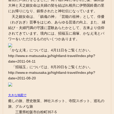
大神と天之鈿女命は夫婦の契を結ばれ相共に伊勢国鈴鹿の里
にお帰りになり、鎮祭されたと神社伝になっています。
天之鈿女命は、「鎮魂の神」「芸能の祖神」として、俳優
（わざおぎ）芸事をはじめ、あらゆる芸道の向上、また、 縁
結び・夫婦円満の守護に霊験あらたかとして、古来より信仰
されてきています。境内には、招福玉に扇塚、かなえ滝とパ
ワーをいただけるものがいくつかあります。
「かなえ滝」については、4月11日をご覧ください。
http://www.e-matsusaka.jp/hightland-travel/index.php?
date=2011-04-11
「招福玉」については、8月20日をご覧ください。
http://www.e-matsusaka.jp/hightland-travel/index.php?
date=2011-08-20
大きな地図で
癒しの旅、歴史散策、神社スポット、寺院スポット、巡礼の
旅、グルメな旅
三重県松阪市白粉町357-5