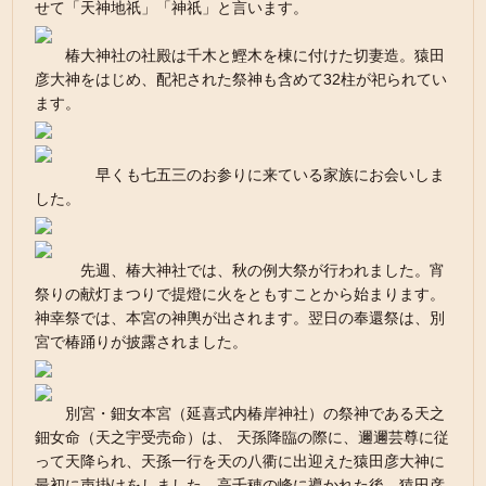
せて「天神地祇」「神祇」と言います。
椿大神社の社殿は千木と鰹木を棟に付けた切妻造。猿田
彦大神をはじめ、配祀された祭神も含めて32柱が祀られてい
ます。
早くも七五三のお参りに来ている家族にお会いしま
した。
先週、椿大神社では、秋の例大祭が行われました。宵
祭りの献灯まつりで提燈に火をともすことから始まります。
神幸祭では、本宮の神輿が出されます。翌日の奉還祭は、別
宮で椿踊りが披露されました。
別宮・鈿女本宮（延喜式内椿岸神社）の祭神である天之
鈿女命（天之宇受売命）は、 天孫降臨の際に、邇邇芸尊に従
って天降られ、天孫一行を天の八衢に出迎えた猿田彦大神に
最初に声掛けをしました。高千穂の峰に導かれた後、猿田彦