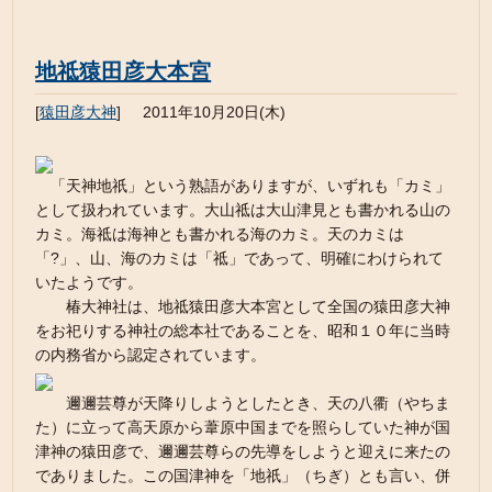
地祗猿田彦大本宮
[
猿田彦大神
]
2011年10月20日(木)
「天神地祇」という熟語がありますが、いずれも「カミ」
として扱われています。大山祗は大山津見とも書かれる山の
カミ。海祗は海神とも書かれる海のカミ。天のカミは
「?」、山、海のカミは「祗」であって、明確にわけられて
いたようです。
椿大神社は、地祗猿田彦大本宮として全国の猿田彦大神
をお祀りする神社の総本社であることを、昭和１０年に当時
の内務省から認定されています。
邇邇芸尊が天降りしようとしたとき、天の八衢（やちま
た）に立って高天原から葦原中国までを照らしていた神が国
津神の猿田彦で、邇邇芸尊らの先導をしようと迎えに来たの
でありました。この国津神を「地祇」（ちぎ）とも言い、併