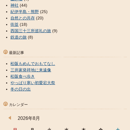
神社
(44)
紀伊半島・熊野
(25)
自然との共存
(20)
街並
(18)
西国三十三所巡礼の旅
(9)
鉄道の旅
(8)
最新記事
松阪もめんでおもてなし
三井家発祥地に来遠像
松阪食べ歩き
やっぱり寒い初愛宕大祭
冬の日の出
カレンダー
2026年8月