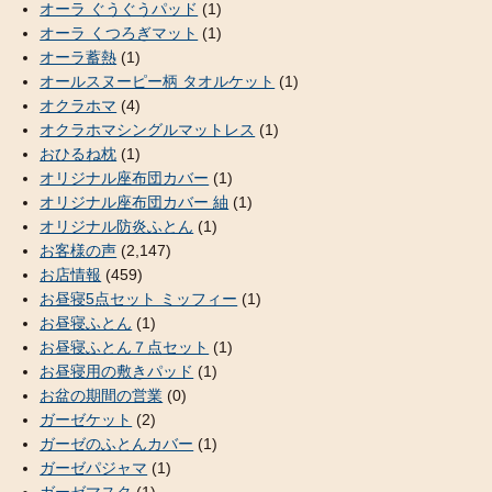
オーラ ぐうぐうパッド
(1)
オーラ くつろぎマット
(1)
オーラ蓄熱
(1)
オールスヌーピー柄 タオルケット
(1)
オクラホマ
(4)
オクラホマシングルマットレス
(1)
おひるね枕
(1)
オリジナル座布団カバー
(1)
オリジナル座布団カバー 紬
(1)
オリジナル防炎ふとん
(1)
お客様の声
(2,147)
お店情報
(459)
お昼寝5点セット ミッフィー
(1)
お昼寝ふとん
(1)
お昼寝ふとん７点セット
(1)
お昼寝用の敷きパッド
(1)
お盆の期間の営業
(0)
ガーゼケット
(2)
ガーゼのふとんカバー
(1)
ガーゼパジャマ
(1)