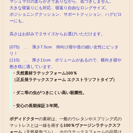
マシュマロの柔らかさでありながら、底づきしません。
大きな寝返りにも対応、寝返り自由なロングサイズ。
ポジショニングクッション、サポートクッション、ハグピロ
ーにも。
高さはお好みで２サイズからお選びいただけます。
(075) … 薄さ7.5cm 仰向け寝や首の細い女性にピッタ
リ！
(110) … 厚さ11cm ボリュームがあるので、横向き寝や
抱き枕に適しています。
・天然素材ラテックフォーム100％
（正反発ラテックスフォーム エクストラソフトタイプ）
・ダニ等の虫がつきにくい高い殺菌性。
・安心の長期保証３年間。
ボディドクター
の素材は、一般のウレタンやスプリング式の
マットレスとは一線を画する
100％ヴァージンラテックスフ
ォーム
（天然発泡ゴム）。そのラテックスフォームの品質は