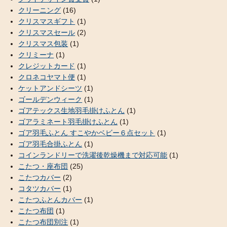
クリーニング
(16)
クリスマスギフト
(1)
クリスマスセール
(2)
クリスマス包装
(1)
クリミーナ
(1)
クレジットカード
(1)
クロネコヤマト便
(1)
ケットアンドシーツ
(1)
ゴールデンウィーク
(1)
ゴアテックス生地羽毛掛けふとん
(1)
ゴアラミネート羽毛掛けふとん
(1)
ゴア羽毛ふとん すこやかベビー６点セット
(1)
ゴア羽毛合掛ふとん
(1)
コインランドリーで洗濯後乾燥機まで対応可能
(1)
こたつ・座布団
(25)
こたつカバー
(2)
コタツカバー
(1)
こたつふとんカバー
(1)
こたつ布団
(1)
こたつ布団別注
(1)