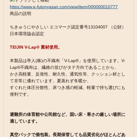
https://www.e-futonyasan.com/view/item/000000010777
商品の説明
ちきゅうにやさしい エコマーク認定番号13104007 （公財）
日本環境協会認定
TEIJIN V-Lap® 素材使用。
本製品は帝人(株)の不織布「V-Lap®」を使用しています。V-
Lap®不織布は、繊維の並びがタテ方向であることから、
かさ高軽量、反発性、耐久性、通気性等、クッション材とし
て非常に優れています。夏蒸れず冬暖か、
すぐれた体圧分散性、床つき感の軽減、軽量で持ち運びにも
便利です。
避難所の体育館や公民館など、固い床・寒さの厳しい場所に
適しています。
真空パックで個包装。長期保管しても品質劣化がほとんどあ