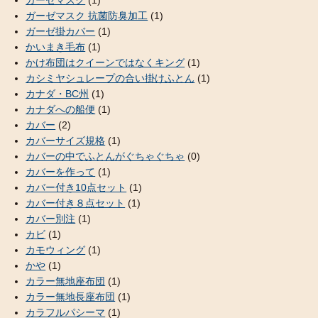
ガーゼマスク
(1)
ガーゼマスク 抗菌防臭加工
(1)
ガーゼ掛カバー
(1)
かいまき毛布
(1)
かけ布団はクイーンではなくキング
(1)
カシミヤシュレープの合い掛けふとん
(1)
カナダ・BC州
(1)
カナダへの船便
(1)
カバー
(2)
カバーサイズ規格
(1)
カバーの中でふとんがぐちゃぐちゃ
(0)
カバーを作って
(1)
カバー付き10点セット
(1)
カバー付き８点セット
(1)
カバー別注
(1)
カビ
(1)
カモウィング
(1)
かや
(1)
カラー無地座布団
(1)
カラー無地長座布団
(1)
カラフルパシーマ
(1)