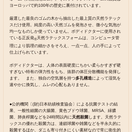
ヨーロッパで約100年の歴史に裏付けれています。
厳選した最良のゴムの木から抽出した最上質の天然ラテック
スだけ使用。純度の高い天然ゴムを発泡させ、微小な気泡が
均一なものしか使っていません。ボディドクターに使用され
ている正反発
天然ラテックスフォームは、コンピュータ管
®
理により肌理の細かさをそろえ、一点一点、人の手によって
仕上げられています。
ボディドクターは、人体の表面硬度にちかい柔らかすぎず硬
すぎない特有の弾力性をもち、抜群の体圧分散機能を発揮し
ます。 また、独自の空気層を持つ
多孔構造
によって湿気を
速やかに換気し、ムレの心配もありません。
●公的機関〔(財)日本紡績検査協会〕による抗菌テストの結
果、一般性細菌の大腸菌、黄色ブドウ球菌、MRSA、緑膿
菌、肺炎桿菌などを24時間以内に
天然殺菌
します。天然ラテ
ックスの優れた殺菌力は、連鎖球菌や雑菌などを半永久的に
殺菌するほか、ダニも寄り付きにくい素材なので常に衛生的