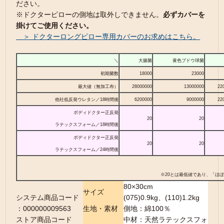
ださい。
※ドクターピローの側地は取外しできません。
必ずカバーを
掛けてご使用ください。
＞ ドクターロングピロー専用カバーのお求めはこちら。
＼
大腸菌
黄色ブドウ球菌
初期菌数
18000
23000
最大値（無加工布）
28000000
13000000
22
他社低反発ウレタン／18時間後
6200000
9000000
22
ボディドクター正反発
20
20
ラテックスフォーム／18時間後
ボディドクター正反発
20
20
ラテックスフォーム／24時間後
※20とは最低値であり、「ほ
80×30cm
サイズ
システム商品コード
(075)0.9kg、(110)1.2kg
：000000009563
生地・素材
側地：綿100％
ストア商品コード
中材：天然ラテックスフォ