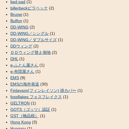
bed pad
(1)
billerbeckビラベック
(2)
Brunei
(1)
Buffon
(1)
DD-WING
(2)
DD-WING／シングル
(1)
DD-WING／ダブルサイズ
(1)
DDウィング
(2)
ＤＤウィング替え側地
(2)
DHL
(1)
e-ふとん屋さん
(1)
e-布団屋さん
(1)
EMS
(9)
EMSの海外発送
(30)
Finlayson(フィンレイソン) 掛カバー
(1)
fossflakes フォスフレイクス
(1)
GELTRON
(1)
GOTS（ゴッツ）認証
(1)
GST（物品税）
(1)
Hong Kong
(3)
Hungary
(1)