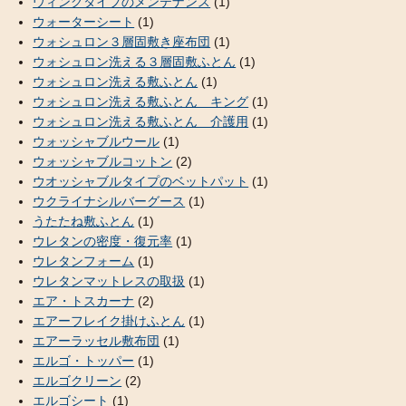
ウィングタイプのメンテナンス
(1)
ウォーターシート
(1)
ウォシュロン３層固敷き座布団
(1)
ウォシュロン洗える３層固敷ふとん
(1)
ウォシュロン洗える敷ふとん
(1)
ウォシュロン洗える敷ふとん キング
(1)
ウォシュロン洗える敷ふとん 介護用
(1)
ウォッシャブルウール
(1)
ウォッシャブルコットン
(2)
ウオッシャブルタイプのベットパット
(1)
ウクライナシルバーグース
(1)
うたたね敷ふとん
(1)
ウレタンの密度・復元率
(1)
ウレタンフォーム
(1)
ウレタンマットレスの取扱
(1)
エア・トスカーナ
(2)
エアーフレイク掛けふとん
(1)
エアーラッセル敷布団
(1)
エルゴ・トッパー
(1)
エルゴクリーン
(2)
エルゴシート
(1)