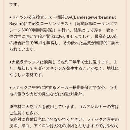
です。
●ドイツの公立検査テスト機関LGA(Landesgewerbeanstalt
Bayern)にて耐久ローリングテスト（電磁駆動ローリングマ
シーン60000回回転試験）を行い、結果として厚さ・硬さ・
弾力性において殆ど変化はありませんでした。最高点100点
の総合評価で99点を獲得し、その優れた品質が国際的に認め
られています。
●天然ラテックスは廃棄しても約二年半で土に還ります。ま
た、焼却してもダイオキシンが発生することがなく、地球に
やさしい素材です。
●ラテックス中材に対するメーカー長期保証付で安心。※側
地の傷みやカビの発生などは保証対象外。
※中材に天然ゴムを使用しています。ゴムアレルギーの方は
ご注意ください。
※絶対に直射日光に当てないでください。ラテックス素材の
洗濯、漂白、アイロンは劣化の原因となりますのでおやめく