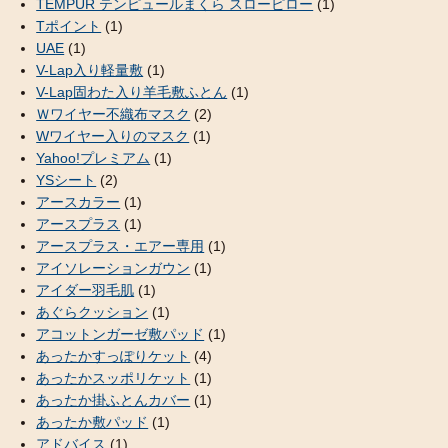
TEMPUR テンピュールまくら スローピロー
(1)
Tポイント
(1)
UAE
(1)
V-Lap入り軽量敷
(1)
V-Lap固わた入り羊毛敷ふとん
(1)
Ｗワイヤー不織布マスク
(2)
Wワイヤー入りのマスク
(1)
Yahoo!プレミアム
(1)
YSシート
(2)
アースカラー
(1)
アースプラス
(1)
アースプラス・エアー専用
(1)
アイソレーションガウン
(1)
アイダー羽毛肌
(1)
あぐらクッション
(1)
アコットンガーゼ敷パッド
(1)
あったかすっぽりケット
(4)
あったかスッポリケット
(1)
あったか掛ふとんカバー
(1)
あったか敷パッド
(1)
アドバイス
(1)