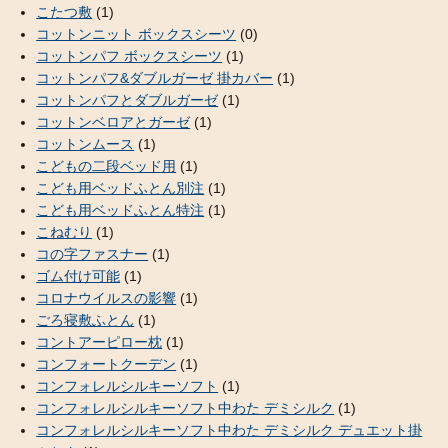
こたつ敷
(1)
コットンニット ボックスシーツ
(0)
コットンパフ ボックスシーツ
(1)
コットンパフ&ダブルガーゼ 掛カバー
(1)
コットンパフとダブルガーゼ
(1)
コットンベロアとガーゼ
(1)
コットンムース
(1)
こどもの二段ベッド用
(1)
こども用ベッドふとん別注
(1)
こども用ベッドふとん特注
(1)
こねむり
(1)
コの字ファスナー
(1)
ゴム付け可能
(1)
コロナウイルスの影響
(1)
ごろ寝敷ふとん
(1)
コントアーピロー枕
(1)
コンフォートクーデン
(1)
コンフォレルシルキーソフト
(1)
コンフォレルシルキーソフト中わた デミシルク
(1)
コンフォレルシルキーソフト中わた デミシルク デュエット掛