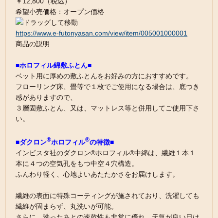
￥12,800（税込）
希望小売価格：オープン価格
https://www.e-futonyasan.com/view/item/005001000001
商品の説明
■ホロフィル綿敷ふとん■
ベット用に厚めの敷ふとんをお好みの方におすすめです。
フローリング床、畳等で１枚でご使用になる場合は、底つき
感がありますので、
３層固敷ふとん、又は、マットレス等と併用してご使用下さ
い。
®
®
■ダクロン
ホロフィル
の特徴■
インビスタ社のダクロン®ホロフィル®中綿は、繊維１本１
本に４つの空気孔をもつ中空４穴構造。
ふんわり軽く、心地よいあたたかさをお届けします。
繊維の表面に特殊コーティングが施されており、洗濯しても
繊維が固まらず、丸洗いが可能。
さらに、洗ったあとの速乾性も非常に優れ、天気が良い日は