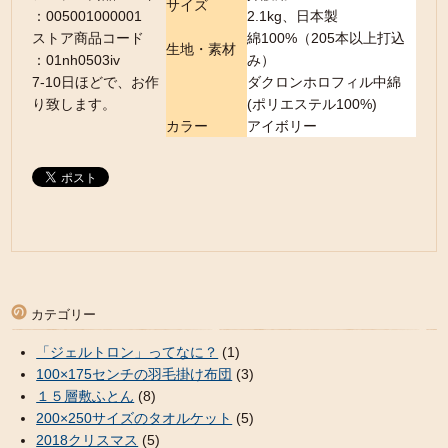
サイズ
：005001000001
2.1kg、日本製
ストア商品コード
綿100%（205本以上打込
生地・素材
：01nh0503iv
み）
7-10日ほどで、お作
ダクロンホロフィル中綿
り致します。
(ポリエステル100%)
カラー
アイボリー
カテゴリー
「ジェルトロン」ってなに？
(1)
100×175センチの羽毛掛け布団
(3)
１５層敷ふとん
(8)
200×250サイズのタオルケット
(5)
2018クリスマス
(5)