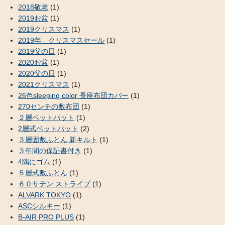
2018敬老
(1)
2019お盆
(1)
2019クリスマス
(1)
2019年 クリスマスセール
(1)
2019父の日
(1)
2020お盆
(1)
2020父の日
(1)
2021クリスマス
(1)
26色sleeping color 長座布団カバー
(1)
270センチの敷布団
(1)
２層ベットパット
(1)
2層式ベットパット
(2)
３層固敷ふとん 新キルト
(1)
３年間の保証書付き
(1)
4隅にゴム
(1)
５層式敷ふとん
(1)
６０サテン ストライプ
(1)
ALVARK TOKYO
(1)
ASCシルキー
(1)
B-AIR PRO PLUS
(1)