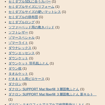
セミダブルSDLに合うカバー
(1)
セミダブルサイズにリフォーム
(1)
セミダブルサイズの硬いマットレス
(1)
セミダブルの掛布団
(1)
セミダブルロング
(1)
ソファーベッド用の敷きパッド
(1)
ソフトレザー
(1)
ゾマースペシャル
(1)
ゾマーライト
(1)
ダウナレックス
(1)
ダウンエッセンス
(2)
ダウンケット
(1)
ダウンケット 羽毛肌ふとん
(1)
ダウン枕
(1)
タオルケット
(1)
だきまくら用ピロケース
(1)
ダクロン
(3)
ダクロン SUPPORT Mat fiberfill ３層固敷ふとん
(1)
ダクロン SUPPORT Mat fiberfill ３層固敷ふとん 新キルト
(1)
ダクロン クオロフィルアクアケア綿増量掛けふとん
(1)