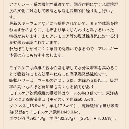
アクリレート系の機能性繊維です。調湿作用にすぐれ環境湿
度の変化に対応して吸湿と放湿を長期的に繰り返し行いま
す。
最新スキーウェアなどにも採用されていて、まるで体温を跳
ね返すかのように、毛布より早くじんわりと温まるいった
特徴があります。またアンモニア等の塩基性臭気に対する消
臭効果も確認されています。
わたぼこりが出にくく家庭で丸洗いできるので、アレルギー
体質の方にもおすすめします。
モイスケアは繊維の親水性基を増して水分吸着率を高めるこ
とで吸着熱による効果をねらった高吸湿発熱繊維です。
吸収パワーは、ウールの約２．５倍、木綿の５倍以上。吸湿
率の高いものほど発熱量も高くなる傾向があり、
モイスケア乾燥繊維の吸着熱はウールの約３倍です。東洋紡
調べによる吸湿率は｛モイスケア原綿50.8wt％、
ダウン羽毛13.9wt％、羊毛17.3wt％｝、乾燥繊維1g当り吸着
熱(発熱)は｛モイスケア原綿1449.0J/g、
ダウン羽毛391.4J/g、羊毛482.2J/g｝（25℃、RH80.5%）。