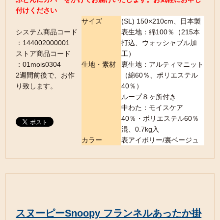
付けください
サイズ
(SL) 150×210cm、日本製
システム商品コード
表生地：綿100％（215本
：144002000001
打込、ウォッシャブル加
ストア商品コード
工）
：01mois0304
生地・素材
裏生地：アルティマニット
2週間前後で、お作
（綿60％、ポリエステル
り致します。
40％）
ループ８ヶ所付き
中わた：モイスケア
40％・ポリエステル60％
混、0.7kg入
カラー
表アイボリー/裏ベージュ
スヌーピーSnoopy フランネルあったか掛