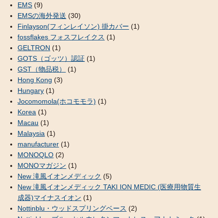
EMS
(9)
EMSの海外発送
(30)
Finlayson(フィンレイソン) 掛カバー
(1)
fossflakes フォスフレイクス
(1)
GELTRON
(1)
GOTS（ゴッツ）認証
(1)
GST（物品税）
(1)
Hong Kong
(3)
Hungary
(1)
Jocomomola(ホコモモラ)
(1)
Korea
(1)
Macau
(1)
Malaysia
(1)
manufacturer
(1)
MONOQLO
(2)
MONOマガジン
(1)
New 滝風イオンメディック
(5)
New 滝風イオンメディック TAKI ION MEDIC (医療用物質生
成器)マイナスイオン
(1)
Nottinblu・ウッドスプリングベース
(2)