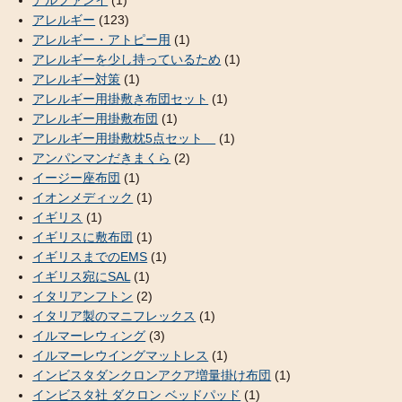
アレルギー
(123)
アレルギー・アトピー用
(1)
アレルギーを少し持っているため
(1)
アレルギー対策
(1)
アレルギー用掛敷き布団セット
(1)
アレルギー用掛敷布団
(1)
アレルギー用掛敷枕5点セット
(1)
アンパンマンだきまくら
(2)
イージー座布団
(1)
イオンメディック
(1)
イギリス
(1)
イギリスに敷布団
(1)
イギリスまでのEMS
(1)
イギリス宛にSAL
(1)
イタリアンフトン
(2)
イタリア製のマニフレックス
(1)
イルマーレウィング
(3)
イルマーレウイングマットレス
(1)
インビスタダンクロンアクア増量掛け布団
(1)
インビスタ社 ダクロン ベッドパッド
(1)