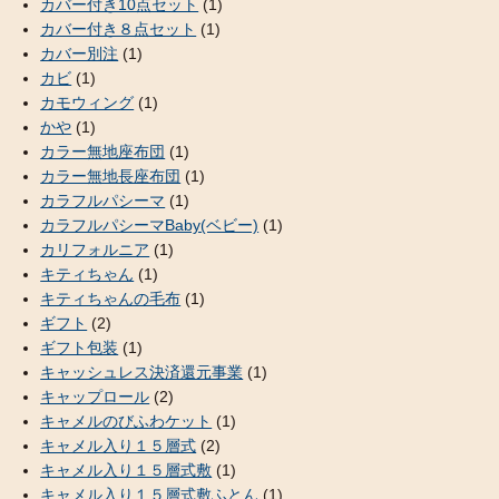
カバー付き10点セット
(1)
カバー付き８点セット
(1)
カバー別注
(1)
カビ
(1)
カモウィング
(1)
かや
(1)
カラー無地座布団
(1)
カラー無地長座布団
(1)
カラフルパシーマ
(1)
カラフルパシーマBaby(ベビー)
(1)
カリフォルニア
(1)
キティちゃん
(1)
キティちゃんの毛布
(1)
ギフト
(2)
ギフト包装
(1)
キャッシュレス決済還元事業
(1)
キャップロール
(2)
キャメルのびふわケット
(1)
キャメル入り１５層式
(2)
キャメル入り１５層式敷
(1)
キャメル入り１５層式敷ふとん
(1)