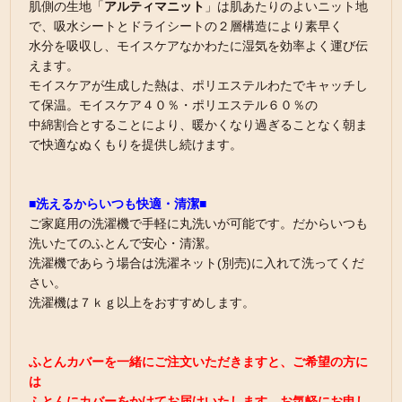
肌側の生地「
アルティマニット
」は肌あたりのよいニット地
で、吸水シートとドライシートの２層構造により素早く
水分を吸収し、モイスケアなかわたに湿気を効率よく運び伝
えます。
モイスケアが生成した熱は、ポリエステルわたでキャッチし
て保温。モイスケア４０％・ポリエステル６０％の
中綿割合とすることにより、暖かくなり過ぎることなく朝ま
で快適なぬくもりを提供し続けます。
■洗えるからいつも快適・清潔■
ご家庭用の洗濯機で手軽に丸洗いが可能です。だからいつも
洗いたてのふとんで安心・清潔。
洗濯機であらう場合は洗濯ネット(別売)に入れて洗ってくだ
さい。
洗濯機は７ｋｇ以上をおすすめします。
ふとんカバーを一緒にご注文いただきますと、ご希望の方に
は
ふとんにカバーをかけてお届けいたします。お気軽にお申し