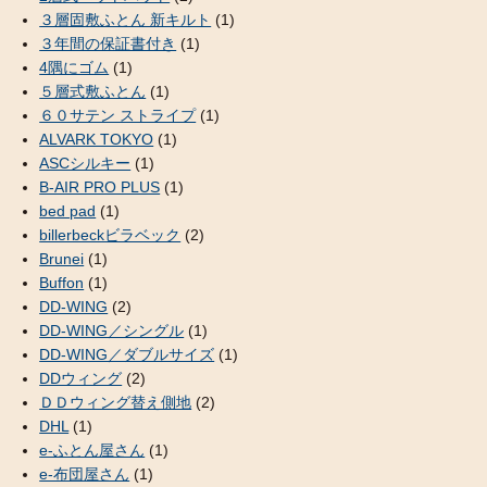
３層固敷ふとん 新キルト
(1)
３年間の保証書付き
(1)
4隅にゴム
(1)
５層式敷ふとん
(1)
６０サテン ストライプ
(1)
ALVARK TOKYO
(1)
ASCシルキー
(1)
B-AIR PRO PLUS
(1)
bed pad
(1)
billerbeckビラベック
(2)
Brunei
(1)
Buffon
(1)
DD-WING
(2)
DD-WING／シングル
(1)
DD-WING／ダブルサイズ
(1)
DDウィング
(2)
ＤＤウィング替え側地
(2)
DHL
(1)
e-ふとん屋さん
(1)
e-布団屋さん
(1)