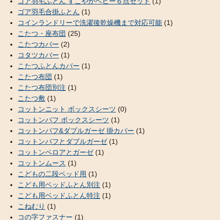
ゴア羽毛ふとん すこやかベビー６点セット
(1)
ゴア羽毛合掛ふとん
(1)
コインランドリーで洗濯後乾燥機まで対応可能
(1)
こたつ・座布団
(25)
こたつカバー
(2)
コタツカバー
(1)
こたつふとんカバー
(1)
こたつ布団
(1)
こたつ布団別注
(1)
こたつ敷
(1)
コットンニット ボックスシーツ
(0)
コットンパフ ボックスシーツ
(1)
コットンパフ&ダブルガーゼ 掛カバー
(1)
コットンパフとダブルガーゼ
(1)
コットンベロアとガーゼ
(1)
コットンムース
(1)
こどもの二段ベッド用
(1)
こども用ベッドふとん別注
(1)
こども用ベッドふとん特注
(1)
こねむり
(1)
コの字ファスナー
(1)