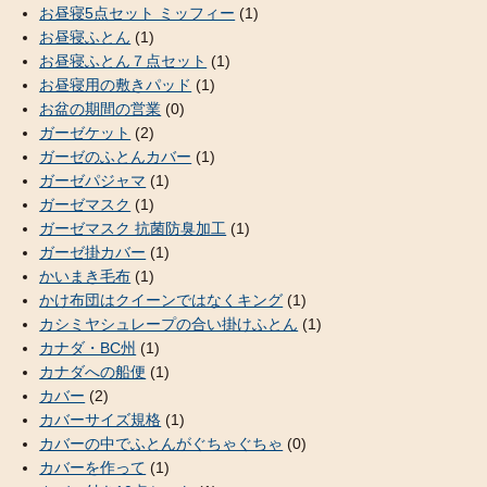
お昼寝5点セット ミッフィー
(1)
お昼寝ふとん
(1)
お昼寝ふとん７点セット
(1)
お昼寝用の敷きパッド
(1)
お盆の期間の営業
(0)
ガーゼケット
(2)
ガーゼのふとんカバー
(1)
ガーゼパジャマ
(1)
ガーゼマスク
(1)
ガーゼマスク 抗菌防臭加工
(1)
ガーゼ掛カバー
(1)
かいまき毛布
(1)
かけ布団はクイーンではなくキング
(1)
カシミヤシュレープの合い掛けふとん
(1)
カナダ・BC州
(1)
カナダへの船便
(1)
カバー
(2)
カバーサイズ規格
(1)
カバーの中でふとんがぐちゃぐちゃ
(0)
カバーを作って
(1)