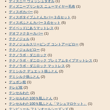
ディズニー ウォッシュタオル
(1)
ディズニープリンセス ニューマイヤー毛布
(1)
ディスポカバー
(1)
ディスポタイプふとんカバー３点セット
(1)
ディスポふとんカバー３点セット
(5)
デイベッドにあうマットレス
(1)
デオファクターカバー
(1)
テクノジェル
(1)
テクノジェルスリーピング コントアーピロー
(3)
テクノジェルピロー
(1)
テクノラボ・ダニロック
(1)
テクノラボ・ダニロック プレミアムタイプマットレス
(1)
テクノラボ・ダニロック マットレス
(2)
デミシルク デュエット掛ふとん
(2)
デミシルク掛ふとん
(2)
デュポン枕
(1)
テレビ枕
(2)
テンセルわた
(2)
テンセルわた100％肌ふとん
(1)
テンセルわた100％肌ふとん「マシュマロケット」
(1)
テンピュール フトンオールシーズンズ
(3)