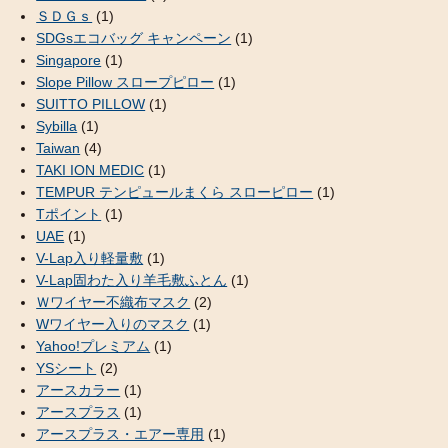
ＳＤＧｓ
(1)
SDGsエコバッグ キャンペーン
(1)
Singapore
(1)
Slope Pillow スロープピロー
(1)
SUITTO PILLOW
(1)
Sybilla
(1)
Taiwan
(4)
TAKI ION MEDIC
(1)
TEMPUR テンピュールまくら スローピロー
(1)
Tポイント
(1)
UAE
(1)
V-Lap入り軽量敷
(1)
V-Lap固わた入り羊毛敷ふとん
(1)
Ｗワイヤー不織布マスク
(2)
Wワイヤー入りのマスク
(1)
Yahoo!プレミアム
(1)
YSシート
(2)
アースカラー
(1)
アースプラス
(1)
アースプラス・エアー専用
(1)