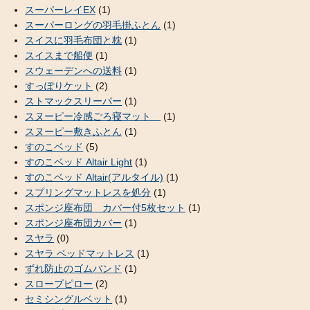
スーパーレイEX
(1)
スーパーロングの羽毛掛ふとん
(1)
スイスに羽毛布団と枕
(1)
スイスまで船便
(1)
スウェーデンへの送料
(1)
すっぽりケット
(2)
ストマックスリーパー
(1)
スヌーピー冷感ごろ寝マット
(1)
スヌーピー敷きふとん
(1)
すのこベッド
(5)
すのこベッド Altair Light
(1)
すのこベッド Altair(アルタイル)
(1)
スプリングマットレスを処分
(1)
スポンジ座布団 カバー付5枚セット
(1)
スポンジ座布団カバー
(1)
スヤラ
(0)
スヤラ ベッドマットレス
(1)
ずれ防止のゴムバンド
(1)
スロープピロー
(2)
セミシングルベット
(1)