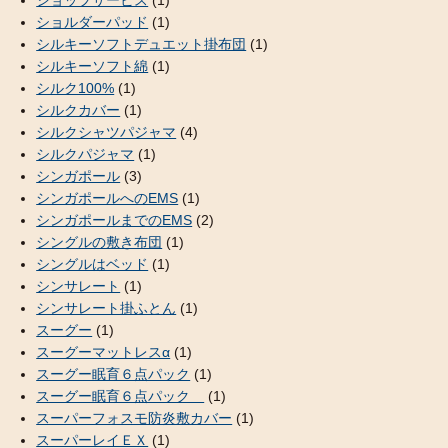
ショルダーパッド
(1)
シルキーソフトデュエット掛布団
(1)
シルキーソフト綿
(1)
シルク100%
(1)
シルクカバー
(1)
シルクシャツパジャマ
(4)
シルクパジャマ
(1)
シンガポール
(3)
シンガポールへのEMS
(1)
シンガポールまでのEMS
(2)
シングルの敷き布団
(1)
シングルはベッド
(1)
シンサレート
(1)
シンサレート掛ふとん
(1)
スーグー
(1)
スーグーマットレスα
(1)
スーグー眠育６点パック
(1)
スーグー眠育６点パック
(1)
スーパーフォスモ防炎敷カバー
(1)
スーパーレイＥＸ
(1)