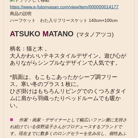
https://www.e-futonyasan.com/view/item/000000014177
商品の説明
ハーフケット わた入りフリースケット 140cm×100cm
A
TSUKO
M
ATANO
(マタノアツコ)
柄名：猫と木 。
大人かわいいテキスタイルデザイン。遊び心が
ありながらシンプルなデザインで人気です。
*肌面は、もこもこあったかシープ調フリー
ス。寒い冬のプラス１枚に。
ひざ掛けはもちろんリビングでのくつろぎタイ
ムに肩から羽織ったりベッドルームでも暖か
い。
■
作家・画家・デザイナーとして幅広いファン層に支持さ
れ続けている俣野温子さんがプロデュースするブランドで
す。現在までに数多くのロングセラーを生み出し、個性あふ