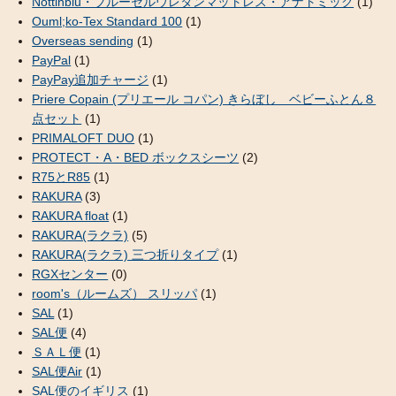
Nottinblu・ブルーセルウレタンマットレス・アナトミック
(1)
Ouml;ko-Tex Standard 100
(1)
Overseas sending
(1)
PayPal
(1)
PayPay追加チャージ
(1)
Priere Copain (プリエール コパン) きらぼし ベビーふとん８
点セット
(1)
PRIMALOFT DUO
(1)
PROTECT・A・BED ボックスシーツ
(2)
R75とR85
(1)
RAKURA
(3)
RAKURA float
(1)
RAKURA(ラクラ)
(5)
RAKURA(ラクラ) 三つ折りタイプ
(1)
RGXセンター
(0)
room's（ルームズ） スリッパ
(1)
SAL
(1)
SAL便
(4)
ＳＡＬ便
(1)
SAL便Air
(1)
SAL便のイギリス
(1)