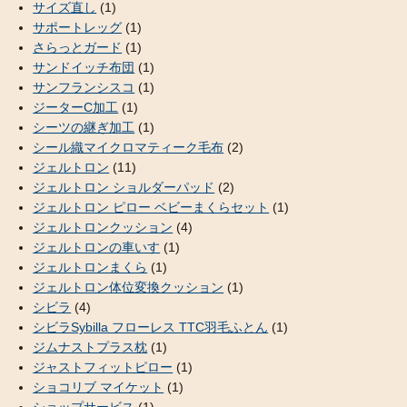
サイズ直し
(1)
サポートレッグ
(1)
さらっとガード
(1)
サンドイッチ布団
(1)
サンフランシスコ
(1)
ジーターC加工
(1)
シーツの継ぎ加工
(1)
シール織マイクロマティーク毛布
(2)
ジェルトロン
(11)
ジェルトロン ショルダーパッド
(2)
ジェルトロン ピロー ベビーまくらセット
(1)
ジェルトロンクッション
(4)
ジェルトロンの車いす
(1)
ジェルトロンまくら
(1)
ジェルトロン体位変換クッション
(1)
シビラ
(4)
シビラSybilla フローレス TTC羽毛ふとん
(1)
ジムナストプラス枕
(1)
ジャストフィットピロー
(1)
ショコリブ マイケット
(1)
ショップサービス
(1)