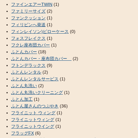
ファインエアーTWIN
(1)
ファミリーサイズ
(2)
ファンクッション
(1)
フィリピンへ発送
(1)
フィンレイソン)ピローケース
(0)
フォスフレイクス
(1)
フクレ座布団カバー
(1)
ふとんカバー
(18)
ふとんカバー・座布団カバー
(2)
フトンデラックス
(9)
ふとんレンタル
(2)
ふとんレンタルサービス
(1)
ふとん丸洗い
(2)
ふとん丸洗いクリーニング
(1)
ふとん加工
(1)
ふとん屋さんのつぶやき
(36)
フライニット ウィング
(1)
フライニットウィング
(1)
フライニットウイング
(1)
フラッグFX
(6)