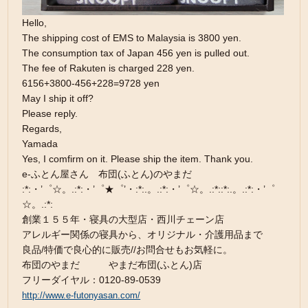
Hello,
The shipping cost of EMS to Malaysia is 3800 yen.
The consumption tax of Japan 456 yen is pulled out.
The fee of Rakuten is charged 228 yen.
6156+3800-456+228=9728 yen
May I ship it off?
Please reply.
Regards,
Yamada
Yes, I comfirm on it. Please ship the item. Thank you.
e-ふとん屋さん 布団(ふとん)のやまだ
:*:・’゜☆。.:*:・’゜★゜’・:*:.。.:*:・’゜☆。.:*::*:.。.:*:・’゜
☆。.:*:
創業１５５年・寝具の大型店・西川チェーン店
アレルギー関係の寝具から、オリジナル・介護用品まで
良品/特価で良心的に販売//お問合せもお気軽に。
布団のやまだ やまだ布団(ふとん)店
フリーダイヤル：0120-89-0539
http://www.e-futonyasan.com/