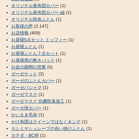
オリジナル座布団カバー
(1)
オリジナル座布団カバー 紬
(1)
オリジナル防炎ふとん
(1)
お客様の声
(2,147)
お店情報
(459)
お昼寝5点セット ミッフィー
(1)
お昼寝ふとん
(1)
お昼寝ふとん７点セット
(1)
お昼寝用の敷きパッド
(1)
お盆の期間の営業
(0)
ガーゼケット
(2)
ガーゼのふとんカバー
(1)
ガーゼパジャマ
(1)
ガーゼマスク
(1)
ガーゼマスク 抗菌防臭加工
(1)
ガーゼ掛カバー
(1)
かいまき毛布
(1)
かけ布団はクイーンではなくキング
(1)
カシミヤシュレープの合い掛けふとん
(1)
カナダ・BC州
(1)