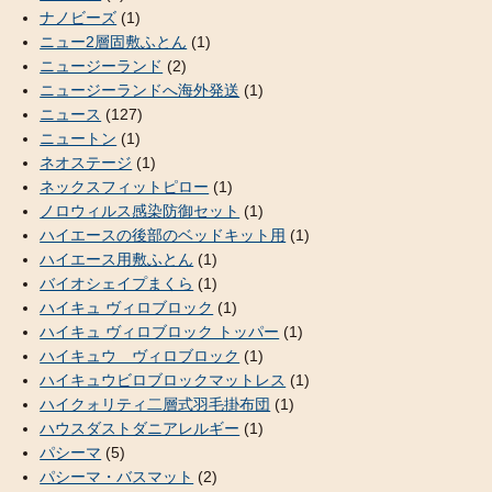
ナノビーズ
(1)
ニュー2層固敷ふとん
(1)
ニュージーランド
(2)
ニュージーランドへ海外発送
(1)
ニュース
(127)
ニュートン
(1)
ネオステージ
(1)
ネックスフィットピロー
(1)
ノロウィルス感染防御セット
(1)
ハイエースの後部のベッドキット用
(1)
ハイエース用敷ふとん
(1)
バイオシェイプまくら
(1)
ハイキュ ヴィロブロック
(1)
ハイキュ ヴィロブロック トッパー
(1)
ハイキュウ ヴィロブロック
(1)
ハイキュウビロブロックマットレス
(1)
ハイクォリティ二層式羽毛掛布団
(1)
ハウスダストダニアレルギー
(1)
パシーマ
(5)
パシーマ・バスマット
(2)