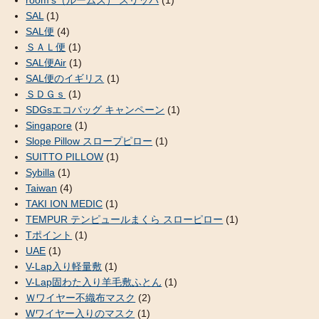
SAL
(1)
SAL便
(4)
ＳＡＬ便
(1)
SAL便Air
(1)
SAL便のイギリス
(1)
ＳＤＧｓ
(1)
SDGsエコバッグ キャンペーン
(1)
Singapore
(1)
Slope Pillow スロープピロー
(1)
SUITTO PILLOW
(1)
Sybilla
(1)
Taiwan
(4)
TAKI ION MEDIC
(1)
TEMPUR テンピュールまくら スローピロー
(1)
Tポイント
(1)
UAE
(1)
V-Lap入り軽量敷
(1)
V-Lap固わた入り羊毛敷ふとん
(1)
Ｗワイヤー不織布マスク
(2)
Wワイヤー入りのマスク
(1)