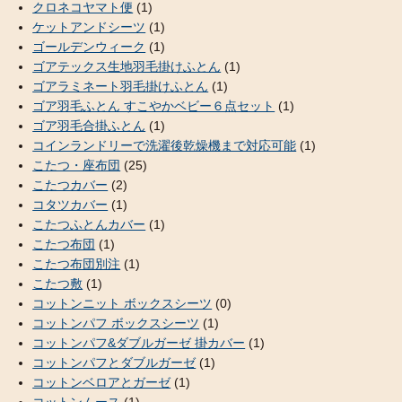
クロネコヤマト便
(1)
ケットアンドシーツ
(1)
ゴールデンウィーク
(1)
ゴアテックス生地羽毛掛けふとん
(1)
ゴアラミネート羽毛掛けふとん
(1)
ゴア羽毛ふとん すこやかベビー６点セット
(1)
ゴア羽毛合掛ふとん
(1)
コインランドリーで洗濯後乾燥機まで対応可能
(1)
こたつ・座布団
(25)
こたつカバー
(2)
コタツカバー
(1)
こたつふとんカバー
(1)
こたつ布団
(1)
こたつ布団別注
(1)
こたつ敷
(1)
コットンニット ボックスシーツ
(0)
コットンパフ ボックスシーツ
(1)
コットンパフ&ダブルガーゼ 掛カバー
(1)
コットンパフとダブルガーゼ
(1)
コットンベロアとガーゼ
(1)
コットンムース
(1)