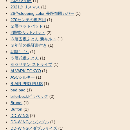
2020父の日
(1)
2021クリスマス
(1)
26色sleeping color 長座布団カバー
(1)
270センチの敷布団
(1)
２層ベットパット
(1)
2層式ベットパット
(2)
３層固敷ふとん 新キルト
(1)
３年間の保証書付き
(1)
4隅にゴム
(1)
５層式敷ふとん
(1)
６０サテン ストライプ
(1)
ALVARK TOKYO
(1)
ASCシルキー
(1)
B-AIR PRO PLUS
(1)
bed pad
(1)
billerbeckビラベック
(2)
Brunei
(1)
Buffon
(1)
DD-WING
(2)
DD-WING／シングル
(1)
DD-WING／ダブルサイズ
(1)