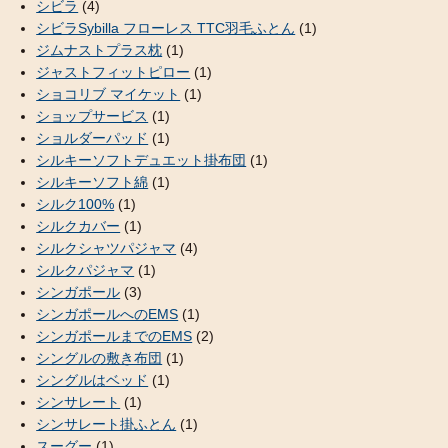
シビラ
(4)
シビラSybilla フローレス TTC羽毛ふとん
(1)
ジムナストプラス枕
(1)
ジャストフィットピロー
(1)
ショコリブ マイケット
(1)
ショップサービス
(1)
ショルダーパッド
(1)
シルキーソフトデュエット掛布団
(1)
シルキーソフト綿
(1)
シルク100%
(1)
シルクカバー
(1)
シルクシャツパジャマ
(4)
シルクパジャマ
(1)
シンガポール
(3)
シンガポールへのEMS
(1)
シンガポールまでのEMS
(2)
シングルの敷き布団
(1)
シングルはベッド
(1)
シンサレート
(1)
シンサレート掛ふとん
(1)
スーグー
(1)