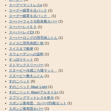
スーグーマットレスα
(1)
スーグー眠育６点パック
(1)
スーグー眠育６点パック
(1)
スーパーフォスモ防炎敷カバー
(1)
スーパーレイＥＸ
(1)
スーパーレイEX
(1)
スーパーロングの羽毛掛ふとん
(1)
スイスに羽毛布団と枕
(1)
スイスまで船便
(1)
スウェーデンへの送料
(1)
すっぽりケット
(2)
ストマックスリーパー
(1)
スヌーピー冷感ごろ寝マット
(1)
スヌーピー敷きふとん
(1)
すのこベッド
(5)
すのこベッド Altair Light
(1)
すのこベッド Altair(アルタイル)
(1)
スプリングマットレスを処分
(1)
スポンジ座布団 カバー付5枚セット
(1)
スポンジ座布団カバー
(1)