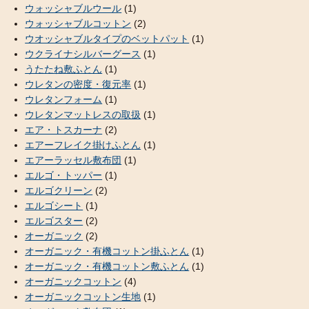
ウォッシャブルウール
(1)
ウォッシャブルコットン
(2)
ウオッシャブルタイプのベットパット
(1)
ウクライナシルバーグース
(1)
うたたね敷ふとん
(1)
ウレタンの密度・復元率
(1)
ウレタンフォーム
(1)
ウレタンマットレスの取扱
(1)
エア・トスカーナ
(2)
エアーフレイク掛けふとん
(1)
エアーラッセル敷布団
(1)
エルゴ・トッパー
(1)
エルゴクリーン
(2)
エルゴシート
(1)
エルゴスター
(2)
オーガニック
(2)
オーガニック・有機コットン掛ふとん
(1)
オーガニック・有機コットン敷ふとん
(1)
オーガニックコットン
(4)
オーガニックコットン生地
(1)