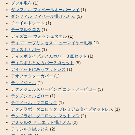
ダフル毛布
(1)
ダンフィル フィベールオーバーレイ
(1)
ダンフィル フィベール掛けふとん
(3)
チャイルドシート
(1)
テーブルクロス
(1)
ディズニー ウォッシュタオル
(1)
ディズニープリンセス ニューマイヤー毛布
(1)
ディスポカバー
(1)
ディスポタイプふとんカバー３点セット
(1)
ディスポふとんカバー３点セット
(5)
デイベッドにあうマットレス
(1)
デオファクターカバー
(1)
テクノジェル
(1)
テクノジェルスリーピング コントアーピロー
(3)
テクノジェルピロー
(1)
テクノラボ・ダニロック
(1)
テクノラボ・ダニロック プレミアムタイプマットレス
(1)
テクノラボ・ダニロック マットレス
(2)
デミシルク デュエット掛ふとん
(2)
デミシルク掛ふとん
(2)