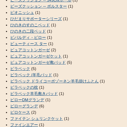
ビーズクッション ─ ボルスター
(1)
ピオニッシュ
(1)
ひだまりサポーターシリーズ
(1)
ひのきのすのこベッド
(1)
ひのきの二段ベッド
(1)
ビバルディ・ピロー
(1)
ビューティース ター
(1)
ピュアコットンガーゼ
(2)
ピュアコットンガーゼケット
(1)
ピュアコットンガーゼ敷パッド
(5)
ビラベック
(5)
ビラベック /羊毛パッド
(1)
ビラベック ドライコーポゾーネン羊毛掛けふとん
(1)
ビラベックの枕
(1)
ビラベック羊毛敷きパッド
(1)
ピローDMグランデ
(1)
ピローグランデ
(6)
ピロケース
(2)
ファイテン シュリンクケット
(1)
ファインエアー
(1)