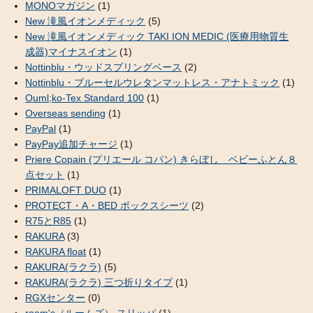
MONOマガジン
(1)
New 滝風イオンメディック
(5)
New 滝風イオンメディック TAKI ION MEDIC (医療用物質生
成器)マイナスイオン
(1)
Nottinblu・ウッドスプリングベース
(2)
Nottinblu・ブルーセルウレタンマットレス・アナトミック
(1)
Ouml;ko-Tex Standard 100
(1)
Overseas sending
(1)
PayPal
(1)
PayPay追加チャージ
(1)
Priere Copain (プリエール コパン) きらぼし ベビーふとん８
点セット
(1)
PRIMALOFT DUO
(1)
PROTECT・A・BED ボックスシーツ
(2)
R75とR85
(1)
RAKURA
(3)
RAKURA float
(1)
RAKURA(ラクラ)
(5)
RAKURA(ラクラ) 三つ折りタイプ
(1)
RGXセンター
(0)
room's（ルームズ） スリッパ
(1)