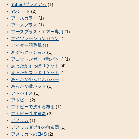
Yahoo!プレミアム
(1)
YSシート
(2)
アースカラー
(1)
アースプラス
(1)
アースプラス・エアー専用
(1)
アイソレーションガウン
(1)
アイダー羽毛肌
(1)
あぐらクッション
(1)
アコットンガーゼ敷パッド
(1)
あったかすっぽりケット
(4)
あったかスッポリケット
(1)
あったか掛ふとんカバー
(1)
あったか敷パッド
(1)
アドバイス
(1)
アトピー
(2)
アトピーで洗える布団
(1)
アトピー性皮膚炎
(2)
アメリカ
(1)
アメリカダブルの敷布団
(1)
アメリカへのEMS
(2)