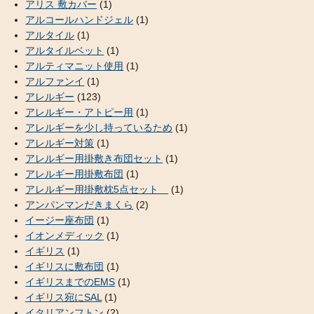
アリス 敷カバー
(1)
アルコールハンドジェル
(1)
アルタイル
(1)
アルタイルベット
(1)
アルティマニット使用
(1)
アルファンイ
(1)
アレルギー
(123)
アレルギー・アトピー用
(1)
アレルギーを少し持っているため
(1)
アレルギー対策
(1)
アレルギー用掛敷き布団セット
(1)
アレルギー用掛敷布団
(1)
アレルギー用掛敷枕5点セット
(1)
アンパンマンだきまくら
(2)
イージー座布団
(1)
イオンメディック
(1)
イギリス
(1)
イギリスに敷布団
(1)
イギリスまでのEMS
(1)
イギリス宛にSAL
(1)
イタリアンフトン
(2)