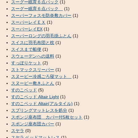
スーグー眠育６点パック
(1)
スーグー眠育６点パック
(1)
スーパーフォスモ防炎敷カバー
(1)
スーパーレイＥＸ
(1)
スーパーレイEX
(1)
スーパーロングの羽毛掛ふとん
(1)
スイスに羽毛布団と枕
(1)
スイスまで船便
(1)
スウェーデンへの送料
(1)
すっぽりケット
(2)
ストマックスリーパー
(1)
スヌーピー冷感ごろ寝マット
(1)
スヌーピー敷きふとん
(1)
すのこベッド
(5)
すのこベッド Altair Light
(1)
すのこベッド Altair(アルタイル)
(1)
スプリングマットレスを処分
(1)
スポンジ座布団 カバー付5枚セット
(1)
スポンジ座布団カバー
(1)
スヤラ
(0)
スヤラ ベッドマットレス
(1)