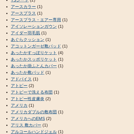
YSシート
(2)
アースカラー
(1)
アースプラス
(1)
アースプラス・エアー専用
(1)
アイソレーションガウン
(1)
アイダー羽毛肌
(1)
あぐらクッション
(1)
アコットンガーゼ敷パッド
(1)
あったかすっぽりケット
(4)
あったかスッポリケット
(1)
あったか掛ふとんカバー
(1)
あったか敷パッド
(1)
アドバイス
(1)
アトピー
(2)
アトピーで洗える布団
(1)
アトピー性皮膚炎
(2)
アメリカ
(1)
アメリカダブルの敷布団
(1)
アメリカへのEMS
(2)
アリス 敷カバー
(1)
アルコールハンドジェル
(1)