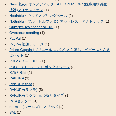
New 滝風イオンメディック TAKI ION MEDIC (医療用物質生
成器)マイナスイオン
(1)
Nottinblu・ウッドスプリングベース
(2)
Nottinblu・ブルーセルウレタンマットレス・アナトミック
(1)
Ouml;ko-Tex Standard 100
(1)
Overseas sending
(1)
PayPal
(1)
PayPay追加チャージ
(1)
Priere Copain (プリエール コパン) きらぼし ベビーふとん８
点セット
(1)
PRIMALOFT DUO
(1)
PROTECT・A・BED ボックスシーツ
(2)
R75とR85
(1)
RAKURA
(3)
RAKURA float
(1)
RAKURA(ラクラ)
(5)
RAKURA(ラクラ) 三つ折りタイプ
(1)
RGXセンター
(0)
room's（ルームズ） スリッパ
(1)
SAL
(1)