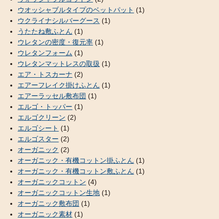
ウオッシャブルタイプのベットパット
(1)
ウクライナシルバーグース
(1)
うたたね敷ふとん
(1)
ウレタンの密度・復元率
(1)
ウレタンフォーム
(1)
ウレタンマットレスの取扱
(1)
エア・トスカーナ
(2)
エアーフレイク掛けふとん
(1)
エアーラッセル敷布団
(1)
エルゴ・トッパー
(1)
エルゴクリーン
(2)
エルゴシート
(1)
エルゴスター
(2)
オーガニック
(2)
オーガニック・有機コットン掛ふとん
(1)
オーガニック・有機コットン敷ふとん
(1)
オーガニックコットン
(4)
オーガニックコットン生地
(1)
オーガニック敷布団
(1)
オーガニック素材
(1)