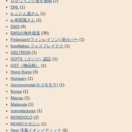
ＤＤウィング替え側地
(2)
DHL
(1)
e-ふとん屋さん
(1)
e-布団屋さん
(1)
EMS
(9)
EMSの海外発送
(30)
Finlayson(フィンレイソン) 掛カバー
(1)
fossflakes フォスフレイクス
(1)
GELTRON
(1)
GOTS（ゴッツ）認証
(1)
GST（物品税）
(1)
Hong Kong
(3)
Hungary
(1)
Jocomomola(ホコモモラ)
(1)
Korea
(1)
Macau
(1)
Malaysia
(1)
manufacturer
(1)
MONOQLO
(2)
MONOマガジン
(1)
New 滝風イオンメディック
(5)