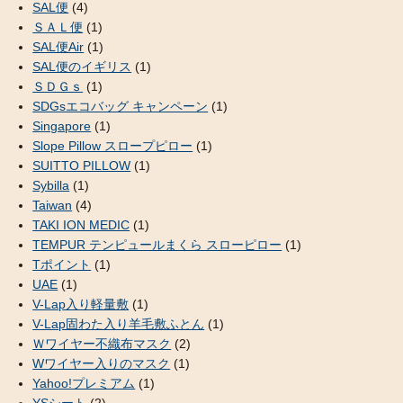
SAL便
(4)
ＳＡＬ便
(1)
SAL便Air
(1)
SAL便のイギリス
(1)
ＳＤＧｓ
(1)
SDGsエコバッグ キャンペーン
(1)
Singapore
(1)
Slope Pillow スロープピロー
(1)
SUITTO PILLOW
(1)
Sybilla
(1)
Taiwan
(4)
TAKI ION MEDIC
(1)
TEMPUR テンピュールまくら スローピロー
(1)
Tポイント
(1)
UAE
(1)
V-Lap入り軽量敷
(1)
V-Lap固わた入り羊毛敷ふとん
(1)
Ｗワイヤー不織布マスク
(2)
Wワイヤー入りのマスク
(1)
Yahoo!プレミアム
(1)