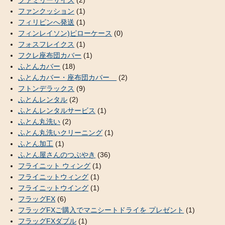
ファミリーサイズ
(2)
ファンクッション
(1)
フィリピンへ発送
(1)
フィンレイソン)ピローケース
(0)
フォスフレイクス
(1)
フクレ座布団カバー
(1)
ふとんカバー
(18)
ふとんカバー・座布団カバー
(2)
フトンデラックス
(9)
ふとんレンタル
(2)
ふとんレンタルサービス
(1)
ふとん丸洗い
(2)
ふとん丸洗いクリーニング
(1)
ふとん加工
(1)
ふとん屋さんのつぶやき
(36)
フライニット ウィング
(1)
フライニットウィング
(1)
フライニットウイング
(1)
フラッグFX
(6)
フラッグFXご購入でマニシートドライを プレゼント
(1)
フラッグFXダブル
(1)