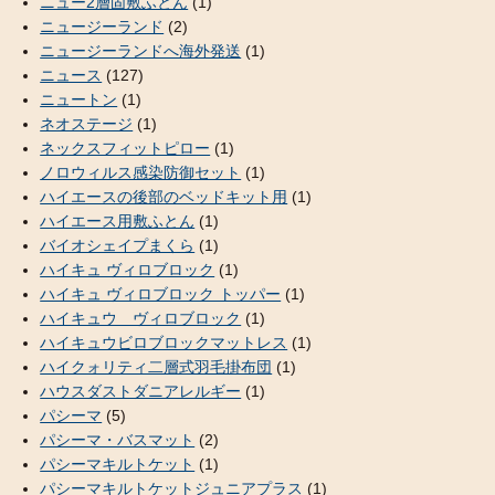
ニュー2層固敷ふとん
(1)
ニュージーランド
(2)
ニュージーランドへ海外発送
(1)
ニュース
(127)
ニュートン
(1)
ネオステージ
(1)
ネックスフィットピロー
(1)
ノロウィルス感染防御セット
(1)
ハイエースの後部のベッドキット用
(1)
ハイエース用敷ふとん
(1)
バイオシェイプまくら
(1)
ハイキュ ヴィロブロック
(1)
ハイキュ ヴィロブロック トッパー
(1)
ハイキュウ ヴィロブロック
(1)
ハイキュウビロブロックマットレス
(1)
ハイクォリティ二層式羽毛掛布団
(1)
ハウスダストダニアレルギー
(1)
パシーマ
(5)
パシーマ・バスマット
(2)
パシーマキルトケット
(1)
パシーマキルトケットジュニアプラス
(1)