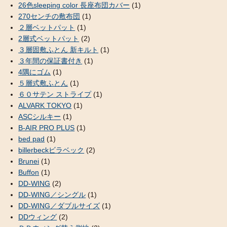
26色sleeping color 長座布団カバー
(1)
270センチの敷布団
(1)
２層ベットパット
(1)
2層式ベットパット
(2)
３層固敷ふとん 新キルト
(1)
３年間の保証書付き
(1)
4隅にゴム
(1)
５層式敷ふとん
(1)
６０サテン ストライプ
(1)
ALVARK TOKYO
(1)
ASCシルキー
(1)
B-AIR PRO PLUS
(1)
bed pad
(1)
billerbeckビラベック
(2)
Brunei
(1)
Buffon
(1)
DD-WING
(2)
DD-WING／シングル
(1)
DD-WING／ダブルサイズ
(1)
DDウィング
(2)