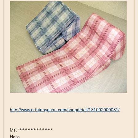
http://www.e-futonyasan.com/shopdetail/131002000031/
Ms. **********************
Hello,