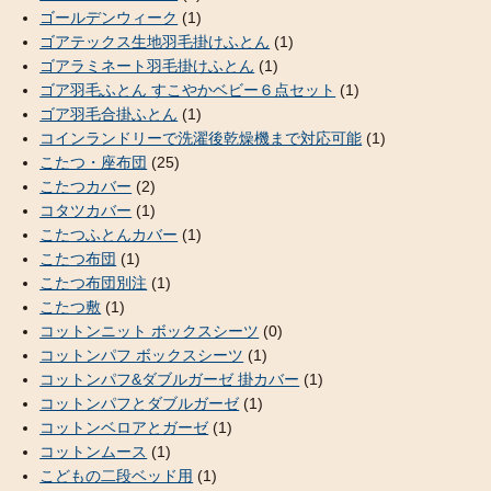
ゴールデンウィーク
(1)
ゴアテックス生地羽毛掛けふとん
(1)
ゴアラミネート羽毛掛けふとん
(1)
ゴア羽毛ふとん すこやかベビー６点セット
(1)
ゴア羽毛合掛ふとん
(1)
コインランドリーで洗濯後乾燥機まで対応可能
(1)
こたつ・座布団
(25)
こたつカバー
(2)
コタツカバー
(1)
こたつふとんカバー
(1)
こたつ布団
(1)
こたつ布団別注
(1)
こたつ敷
(1)
コットンニット ボックスシーツ
(0)
コットンパフ ボックスシーツ
(1)
コットンパフ&ダブルガーゼ 掛カバー
(1)
コットンパフとダブルガーゼ
(1)
コットンベロアとガーゼ
(1)
コットンムース
(1)
こどもの二段ベッド用
(1)