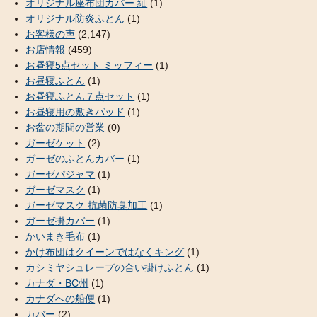
オリジナル座布団カバー 紬
(1)
オリジナル防炎ふとん
(1)
お客様の声
(2,147)
お店情報
(459)
お昼寝5点セット ミッフィー
(1)
お昼寝ふとん
(1)
お昼寝ふとん７点セット
(1)
お昼寝用の敷きパッド
(1)
お盆の期間の営業
(0)
ガーゼケット
(2)
ガーゼのふとんカバー
(1)
ガーゼパジャマ
(1)
ガーゼマスク
(1)
ガーゼマスク 抗菌防臭加工
(1)
ガーゼ掛カバー
(1)
かいまき毛布
(1)
かけ布団はクイーンではなくキング
(1)
カシミヤシュレープの合い掛けふとん
(1)
カナダ・BC州
(1)
カナダへの船便
(1)
カバー
(2)