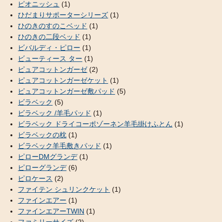
ピオニッシュ
(1)
ひだまりサポーターシリーズ
(1)
ひのきのすのこベッド
(1)
ひのきの二段ベッド
(1)
ビバルディ・ピロー
(1)
ビューティース ター
(1)
ピュアコットンガーゼ
(2)
ピュアコットンガーゼケット
(1)
ピュアコットンガーゼ敷パッド
(5)
ビラベック
(5)
ビラベック /羊毛パッド
(1)
ビラベック ドライコーポゾーネン羊毛掛けふとん
(1)
ビラベックの枕
(1)
ビラベック羊毛敷きパッド
(1)
ピローDMグランデ
(1)
ピローグランデ
(6)
ピロケース
(2)
ファイテン シュリンクケット
(1)
ファインエアー
(1)
ファインエアーTWIN
(1)