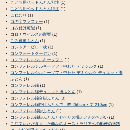
こども用ベッドふとん別注
(1)
こども用ベッドふとん特注
(1)
こねむり
(1)
コの字ファスナー
(1)
ゴム付け可能
(1)
コロナウイルスの影響
(1)
ごろ寝敷ふとん
(1)
コントアーピロー枕
(1)
コンフォートクーデン
(1)
コンフォレルシルキーソフト
(1)
コンフォレルシルキーソフト中わた デミシルク
(1)
コンフォレルシルキーソフト中わた デミシルク デュエット掛
ふとん
(1)
コンフォレル綿
(1)
コンフォレル綿デュエット掛ふとん
(1)
コンフォレル綿合掛ふとん
(3)
コンフォレル綿掛けふとんで、幅 250cm × 丈 210cm
(1)
コンフォレル綿掛ふとん
(1)
コンフォレル綿掛ふとんとセベリス掛ふとんのちがい
(1)
ご注文いただきました商品のオーストラリアへの船便の送料