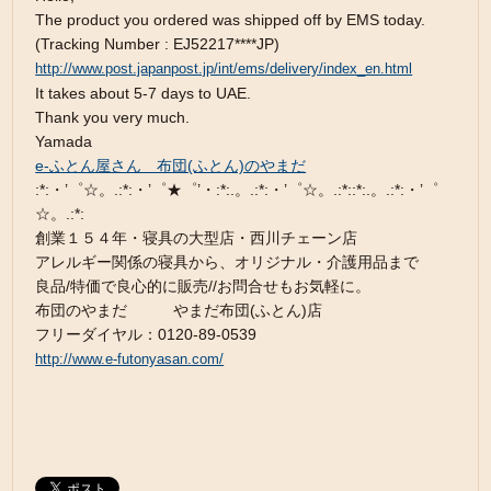
The product you ordered was shipped off by EMS today.
(Tracking Number : EJ52217****JP)
http://www.post.japanpost.jp/int/ems/delivery/index_en.html
It takes about 5-7 days to UAE.
Thank you very much.
Yamada
e-ふとん屋さん 布団(ふとん)のやまだ
:*:・’゜☆。.:*:・’゜★゜’・:*:.。.:*:・’゜☆。.:*::*:.。.:*:・’゜
☆。.:*:
創業１５４年・寝具の大型店・西川チェーン店
アレルギー関係の寝具から、オリジナル・介護用品まで
良品/特価で良心的に販売//お問合せもお気軽に。
布団のやまだ やまだ布団(ふとん)店
フリーダイヤル：0120-89-0539
http://www.e-futonyasan.com/