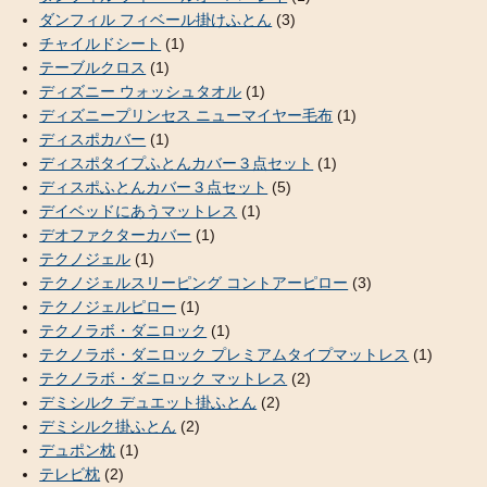
ダンフィル フィベール掛けふとん
(3)
チャイルドシート
(1)
テーブルクロス
(1)
ディズニー ウォッシュタオル
(1)
ディズニープリンセス ニューマイヤー毛布
(1)
ディスポカバー
(1)
ディスポタイプふとんカバー３点セット
(1)
ディスポふとんカバー３点セット
(5)
デイベッドにあうマットレス
(1)
デオファクターカバー
(1)
テクノジェル
(1)
テクノジェルスリーピング コントアーピロー
(3)
テクノジェルピロー
(1)
テクノラボ・ダニロック
(1)
テクノラボ・ダニロック プレミアムタイプマットレス
(1)
テクノラボ・ダニロック マットレス
(2)
デミシルク デュエット掛ふとん
(2)
デミシルク掛ふとん
(2)
デュポン枕
(1)
テレビ枕
(2)