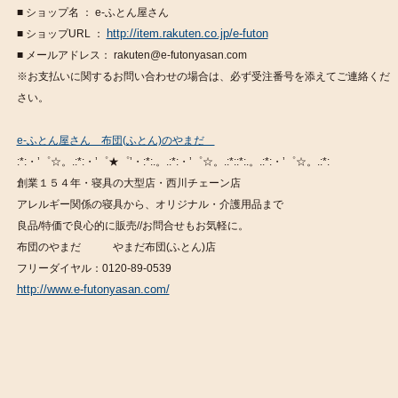
■ ショップ名 ： e-ふとん屋さん
http://item.rakuten.co.jp/e-futon
■ ショップURL ：
■ メールアドレス： rakuten@e-futonyasan.com
※お支払いに関するお問い合わせの場合は、必ず受注番号を添えてご連絡くだ
さい。
e-ふとん屋さん 布団(ふとん)のやまだ
:*:・’゜☆。.:*:・’゜★゜’・:*:.。.:*:・’゜☆。.:*::*:.。.:*:・’゜☆。.:*:
創業１５４年・寝具の大型店・西川チェーン店
アレルギー関係の寝具から、オリジナル・介護用品まで
良品/特価で良心的に販売//お問合せもお気軽に。
布団のやまだ やまだ布団(ふとん)店
フリーダイヤル：0120-89-0539
http://www.e-futonyasan.com/