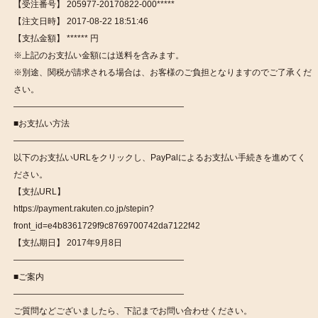
【受注番号】 205977-20170822-000*****
【注文日時】 2017-08-22 18:51:46
【支払金額】 ****** 円
※上記のお支払い金額には送料を含みます。
※別途、関税が請求される場合は、お客様のご負担となりますのでご了承くだ
さい。
————————————————————
■お支払い方法
————————————————————
以下のお支払いURLをクリックし、PayPalによるお支払い手続きを進めてく
ださい。
【支払URL】
https://payment.rakuten.co.jp/stepin?
front_id=e4b8361729f9c8769700742da7122f42
【支払期日】 2017年9月8日
————————————————————
■ご案内
————————————————————
ご質問などございましたら、下記までお問い合わせください。