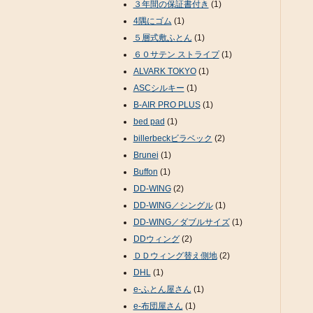
３年間の保証書付き
(1)
4隅にゴム
(1)
５層式敷ふとん
(1)
６０サテン ストライプ
(1)
ALVARK TOKYO
(1)
ASCシルキー
(1)
B-AIR PRO PLUS
(1)
bed pad
(1)
billerbeckビラベック
(2)
Brunei
(1)
Buffon
(1)
DD-WING
(2)
DD-WING／シングル
(1)
DD-WING／ダブルサイズ
(1)
DDウィング
(2)
ＤＤウィング替え側地
(2)
DHL
(1)
e-ふとん屋さん
(1)
e-布団屋さん
(1)