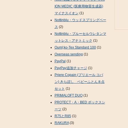
ION MEDIC (医療用物質生成器)
マイナスイオン
(1)
Nottinblu・ウッドスプリングベー
ス
(2)
Nottinblu・ブルーセルウレタンマ
ットレス・アナトミック
(1)
Ouml;ko-Tex Standard 100
(1)
Overseas sending
(1)
PayPal
(1)
PayPay追加チャージ
(1)
Priere Copain (プリエール コパ
ン) きらぼし ベビーふとん８点
セット
(1)
PRIMALOFT DUO
(1)
PROTECT・A・BED ボックスシ
ーツ
(2)
R75とR85
(1)
RAKURA
(3)