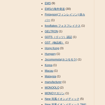
EMS
(9)
EMSの海外発送
(30)
Finlayson(フィンレイソン) 掛カ
バー
(1)
fossflakes フォスフレイクス
(1)
GELTRON
(1)
GOTS（ゴッツ）認証
(1)
GST（物品税）
(1)
Hong Kong
(3)
Hungary
(1)
Jocomomola(ホコモモラ)
(1)
Korea
(1)
Macau
(1)
Malaysia
(1)
manufacturer
(1)
MONOQLO
(2)
MONOマガジン
(1)
New 滝風イオンメディック
(5)
New 滝風イオンメディック TAKI