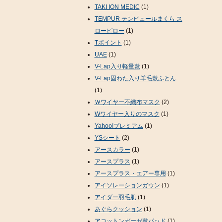
TAKI ION MEDIC
(1)
TEMPUR テンピュールまくら ス
ローピロー
(1)
Tポイント
(1)
UAE
(1)
V-Lap入り軽量敷
(1)
V-Lap固わた入り羊毛敷ふとん
(1)
Ｗワイヤー不織布マスク
(2)
Wワイヤー入りのマスク
(1)
Yahoo!プレミアム
(1)
YSシート
(2)
アースカラー
(1)
アースプラス
(1)
アースプラス・エアー専用
(1)
アイソレーションガウン
(1)
アイダー羽毛肌
(1)
あぐらクッション
(1)
アコットンガーゼ敷パッド
(1)