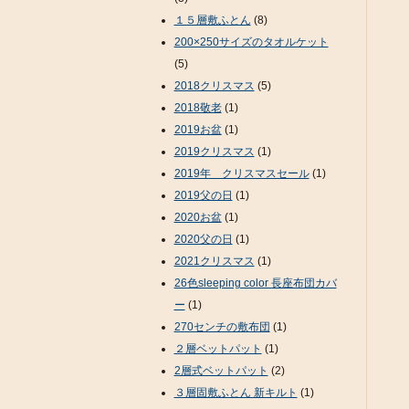
１５層敷ふとん
(8)
200×250サイズのタオルケット
(5)
2018クリスマス
(5)
2018敬老
(1)
2019お盆
(1)
2019クリスマス
(1)
2019年 クリスマスセール
(1)
2019父の日
(1)
2020お盆
(1)
2020父の日
(1)
2021クリスマス
(1)
26色sleeping color 長座布団カバ
ー
(1)
270センチの敷布団
(1)
２層ベットパット
(1)
2層式ベットパット
(2)
３層固敷ふとん 新キルト
(1)