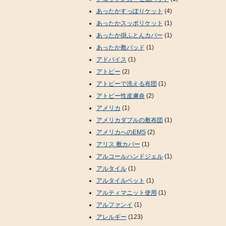
あったかすっぽりケット
(4)
あったかスッポリケット
(1)
あったか掛ふとんカバー
(1)
あったか敷パッド
(1)
アドバイス
(1)
アトピー
(2)
アトピーで洗える布団
(1)
アトピー性皮膚炎
(2)
アメリカ
(1)
アメリカダブルの敷布団
(1)
アメリカへのEMS
(2)
アリス 敷カバー
(1)
アルコールハンドジェル
(1)
アルタイル
(1)
アルタイルベット
(1)
アルティマニット使用
(1)
アルファンイ
(1)
アレルギー
(123)