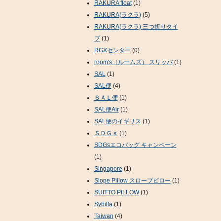
RAKURA float
(1)
RAKURA(ラクラ)
(5)
RAKURA(ラクラ) 三つ折りタイ
プ
(1)
RGXセンター
(0)
room's（ルームズ） スリッパ
(1)
SAL
(1)
SAL便
(4)
ＳＡＬ便
(1)
SAL便Air
(1)
SAL便のイギリス
(1)
ＳＤＧｓ
(1)
SDGsエコバッグ キャンペーン
(1)
Singapore
(1)
Slope Pillow スロープピロー
(1)
SUITTO PILLOW
(1)
Sybilla
(1)
Taiwan
(4)