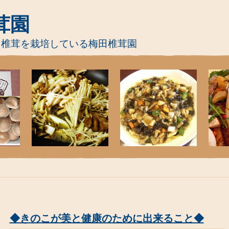
茸園
て椎茸を栽培している梅田椎茸園
◆きのこが美と健康のために出来ること◆