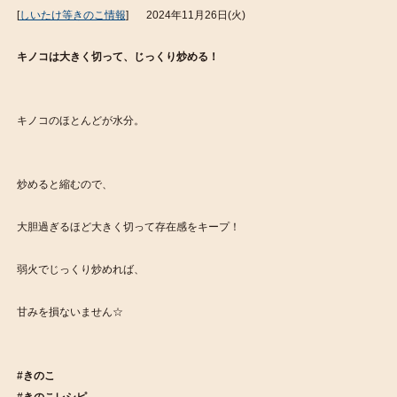
[
しいたけ等きのこ情報
]
2024年11月26日(火)
キノコは大きく切って、じっくり炒める！
キノコのほとんどが水分。
炒めると縮むので、
大胆過ぎるほど大きく切って存在感をキープ！
弱火でじっくり炒めれば、
甘みを損ないません☆
#きのこ