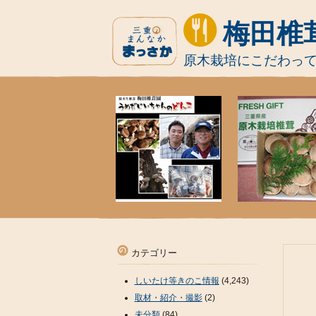
梅田椎
原木栽培にこだわっ
カテゴリー
しいたけ等きのこ情報
(4,243)
取材・紹介・撮影
(2)
未分類
(84)