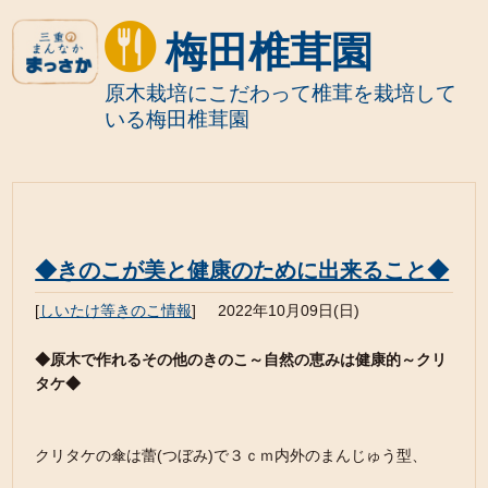
梅田椎茸園
原木栽培にこだわって椎茸を栽培して
いる梅田椎茸園
◆きのこが美と健康のために出来ること◆
[
しいたけ等きのこ情報
]
2022年10月09日(日)
◆原木で作れるその他のきのこ～自然の恵みは健康的～クリ
タケ◆
クリタケの傘は蕾(つぼみ)で３ｃｍ内外のまんじゅう型、