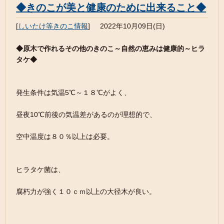
◆きのこが美と健康のために出来ること◆
[
しいたけ等きのこ情報
]
2022年10月09日(日)
◆原木で作れるその他のきのこ～自然の恵みは健康的～ヒラ
タケ◆
発生条件は気温5℃～１８℃がよく、
昼夜10℃前後の気温差があるのが理想的で、
空中温度は８０％以上は必要。
ヒラタケ菌は、
腐朽力が強く１０ｃｍ以上の大径木が良い。