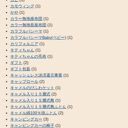
カモウィング
(1)
かや
(1)
カラー無地座布団
(1)
カラー無地長座布団
(1)
カラフルパシーマ
(1)
カラフルパシーマBaby(ベビー)
(1)
カリフォルニア
(1)
キティちゃん
(1)
キティちゃんの毛布
(1)
ギフト
(2)
ギフト包装
(1)
キャッシュレス決済還元事業
(1)
キャップロール
(2)
キャメルのびふわケット
(1)
キャメル入り１５層式
(2)
キャメル入り１５層式敷
(1)
キャメル入り１５層式敷ふとん
(1)
キャメル綿100％掛ふとん
(2)
キャンピングカー
(3)
キャンピングカーの椅子
(1)