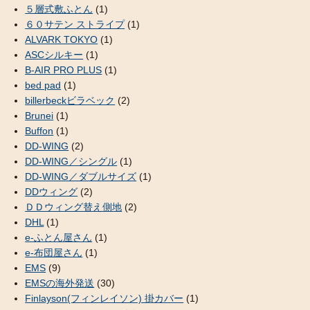
５層式敷ふとん
(1)
６０サテン ストライプ
(1)
ALVARK TOKYO
(1)
ASCシルキー
(1)
B-AIR PRO PLUS
(1)
bed pad
(1)
billerbeckビラベック
(2)
Brunei
(1)
Buffon
(1)
DD-WING
(2)
DD-WING／シングル
(1)
DD-WING／ダブルサイズ
(1)
DDウィング
(2)
ＤＤウィング替え側地
(2)
DHL
(1)
e-ふとん屋さん
(1)
e-布団屋さん
(1)
EMS
(9)
EMSの海外発送
(30)
Finlayson(フィンレイソン) 掛カバー
(1)