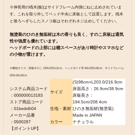
※伸長用の桟木(板)はサイドフレーム内側にねじ止めされていま
す。これを取り外してベッド中央に床板として設置します。桟木
と後ろへずらしたスノコ板はそれぞれネジ止めしてください。
無塗装のひのき無垢材は木の香りも良く、すのこ床板は通気
性や強度も優れています。
ヘッドボードの上部には棚スペースがあり時計やスマホなど
の小物が置けます。
※梱包サイズ：床板すのこ 100x105x12cm、ヘッドボード等 84x105x18cm、サイドフレーム
203x18x18cm
(S)98cm×L203.0/216.9cm
システム商品コード
床面高さ：26.9cm/38.9cm
サイズ
：000000013183
床板長さ：
ストア商品コード
194.5cm/208.4cm
：01bedslh04
生地・素材
ひのき無垢材(無塗装)
メーカー品番
Made in JAPAN
：0500287
カラー
ナチュラル
【ポイントUP】