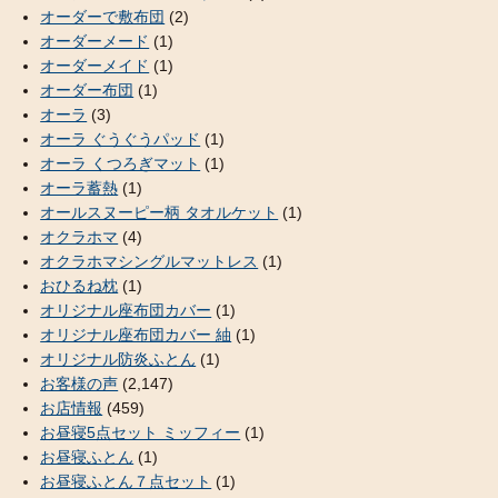
オーダーで敷布団
(2)
オーダーメード
(1)
オーダーメイド
(1)
オーダー布団
(1)
オーラ
(3)
オーラ ぐうぐうパッド
(1)
オーラ くつろぎマット
(1)
オーラ蓄熱
(1)
オールスヌーピー柄 タオルケット
(1)
オクラホマ
(4)
オクラホマシングルマットレス
(1)
おひるね枕
(1)
オリジナル座布団カバー
(1)
オリジナル座布団カバー 紬
(1)
オリジナル防炎ふとん
(1)
お客様の声
(2,147)
お店情報
(459)
お昼寝5点セット ミッフィー
(1)
お昼寝ふとん
(1)
お昼寝ふとん７点セット
(1)