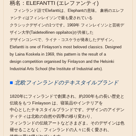
柄名：ELEFANTTI (エレファンティ)
フィンランド語でElefanttiは、Elephantの意味。 象柄のエレフ
ァンティはフィンレイソンで最も愛されている
クラシックデザインの1つです。1969年 フィンレイソンと芸術デ
ザイン大学(Taideteollinen oppilaitos)が共催した
デザインコンペで、ライナ・コスケラが発表したデザイン。
Elefantti is one of Finlayson’s most beloved classics. Designed
by Laina Koskela in 1969, this pattern is the result of a
design competition organised by Finlayson and the Helsinki
Industrial Arts School (the Institute of Industrial arts).
■
北欧フィンランドのテキスタイルブランド
1820年にフィンランドで創業され、約200年もの長い歴史と
伝統をもつ Finlayson は、寝装品やインテリアを
中心としたテキスタイルブランドです。デザインのアイデン
ティティは北欧の自然や四季の移り変わり、
フィンランドの伝統アートなどさまざま。そのデザインは色
褪せることなく、フィンランドの人々に長く愛され、