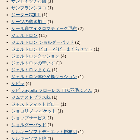
サンドイッチ布団
(1)
サンフランシスコ
(1)
ジーターC加工
(1)
シーツの継ぎ加工
(1)
シール織マイクロマティーク毛布
(2)
ジェルトロン
(11)
ジェルトロン ショルダーパッド
(2)
ジェルトロン ピロー ベビーまくらセット
(1)
ジェルトロンクッション
(4)
ジェルトロンの車いす
(1)
ジェルトロンまくら
(1)
ジェルトロン体位変換クッション
(1)
シビラ
(4)
シビラSybilla フローレス TTC羽毛ふとん
(1)
ジムナストプラス枕
(1)
ジャストフィットピロー
(1)
ショコリブ マイケット
(1)
ショップサービス
(1)
ショルダーパッド
(1)
シルキーソフトデュエット掛布団
(1)
シルキーソフト綿
(1)