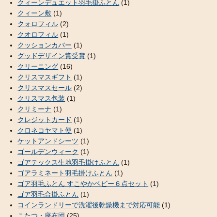
クィーンデュエット羽毛掛ふとん
(1)
クィーン敷
(1)
クォロフィル
(2)
クオロフィル
(1)
クッションカバー
(1)
グッドデザイン賞受賞
(1)
クリーニング
(16)
クリスマスギフト
(1)
クリスマスセール
(2)
クリスマス包装
(1)
クリミーナ
(1)
クレジットカード
(1)
クロネコヤマト便
(1)
ケットアンドシーツ
(1)
ゴールデンウィーク
(1)
ゴアテックス生地羽毛掛けふとん
(1)
ゴアラミネート羽毛掛けふとん
(1)
ゴア羽毛ふとん すこやかベビー６点セット
(1)
ゴア羽毛合掛ふとん
(1)
コインランドリーで洗濯後乾燥機まで対応可能
(1)
こたつ・座布団
(25)