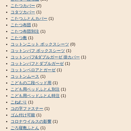
こたつカバー
(2)
コタツカバー
(1)
こたつふとんカバー
(1)
こたつ布団
(1)
こたつ布団別注
(1)
こたつ敷
(1)
コットンニット ボックスシーツ
(0)
コットンパフ ボックスシーツ
(1)
コットンパフ&ダブルガーゼ 掛カバー
(1)
コットンパフとダブルガーゼ
(1)
コットンベロアとガーゼ
(1)
コットンムース
(1)
こどもの二段ベッド用
(1)
こども用ベッドふとん別注
(1)
こども用ベッドふとん特注
(1)
こねむり
(1)
コの字ファスナー
(1)
ゴム付け可能
(1)
コロナウイルスの影響
(1)
ごろ寝敷ふとん
(1)