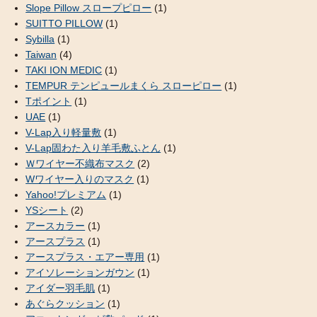
Slope Pillow スロープピロー
(1)
SUITTO PILLOW
(1)
Sybilla
(1)
Taiwan
(4)
TAKI ION MEDIC
(1)
TEMPUR テンピュールまくら スローピロー
(1)
Tポイント
(1)
UAE
(1)
V-Lap入り軽量敷
(1)
V-Lap固わた入り羊毛敷ふとん
(1)
Ｗワイヤー不織布マスク
(2)
Wワイヤー入りのマスク
(1)
Yahoo!プレミアム
(1)
YSシート
(2)
アースカラー
(1)
アースプラス
(1)
アースプラス・エアー専用
(1)
アイソレーションガウン
(1)
アイダー羽毛肌
(1)
あぐらクッション
(1)