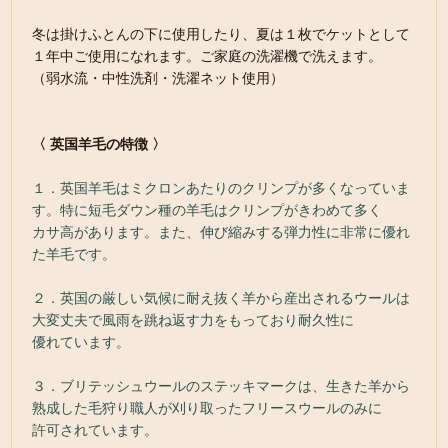
冬は掛けふとんの下に使用したり、夏は１枚でケットとして
１年中ご使用になれます。ご家庭の洗濯機で洗えます。
（弱水流・中性洗剤・洗濯ネット使用）
〈 英国羊毛の特徴 〉
１．英国羊毛はミクロンあたりのクリンプが多くなっていま
す。特に短毛ダウン種の羊毛はクリンプがきわめて多く
カサ高があります。また、伸び縮みする弾力性に非常に優れ
た羊毛です。
２．英国の厳しい気候に耐え抜く羊から産出されるウールは
大変丈夫で風雨を跳ね返す力をもっており耐久性に
優れています。
３．ブリテッシュウールのステッキマークは、生きた羊から
熟成した毛狩り職人が刈り取ったフリースウールのみに
許可されています。