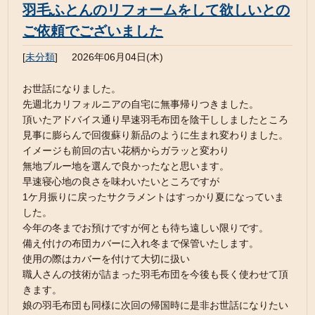
羽毛ふとんのリフォームをして欲しいとの
ご依頼でございました
[
未分類
]
2026年06月04日(木)
お世話になりました。
先週北カリフォルニアの自宅に無事帰りつきました。
頂いたアドバイス通り早速羽毛布団を陰干ししましたところ
見事に膨らんで回復蘇り新品のように生まれ変わりました。
イメージも前回の古い花柄からガラッと変わり
無地ブルー地を選んで良かったなと思います。
早速寝心地の良さを味わいたいところですが
1ケ月振りに戻ったサクラメントはすっかり夏になっていま
した。
今年の冬までお預けですが何とも待ち遠しい限りです。
備え付けの布団カバーに入れ冬まで保管いたします。
使用の際はカバーを付けて大切に扱い
職人さんの技術が詰まった羽毛布団を今後も長く使わせて頂
きます。
娘の羽毛布団も同様に次回の帰国時に是非お世話になりたい