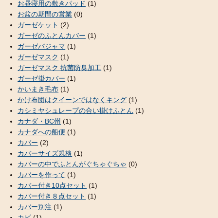
お昼寝用の敷きパッド
(1)
お盆の期間の営業
(0)
ガーゼケット
(2)
ガーゼのふとんカバー
(1)
ガーゼパジャマ
(1)
ガーゼマスク
(1)
ガーゼマスク 抗菌防臭加工
(1)
ガーゼ掛カバー
(1)
かいまき毛布
(1)
かけ布団はクイーンではなくキング
(1)
カシミヤシュレープの合い掛けふとん
(1)
カナダ・BC州
(1)
カナダへの船便
(1)
カバー
(2)
カバーサイズ規格
(1)
カバーの中でふとんがぐちゃぐちゃ
(0)
カバーを作って
(1)
カバー付き10点セット
(1)
カバー付き８点セット
(1)
カバー別注
(1)
カビ
(1)