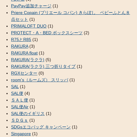
PayPay追加チャージ
(1)
Priere Copain (プリエール コパン) きらぼし ベビーふとん８
点セット
(1)
PRIMALOFT DUO
(1)
PROTECT・A・BED ボックスシーツ
(2)
R75とR85
(1)
RAKURA
(3)
RAKURA float
(1)
RAKURA(ラクラ)
(5)
RAKURA(ラクラ) 三つ折りタイプ
(1)
RGXセンター
(0)
room's（ルームズ） スリッパ
(1)
SAL
(1)
SAL便
(4)
ＳＡＬ便
(1)
SAL便Air
(1)
SAL便のイギリス
(1)
ＳＤＧｓ
(1)
SDGsエコバッグ キャンペーン
(1)
Singapore
(1)