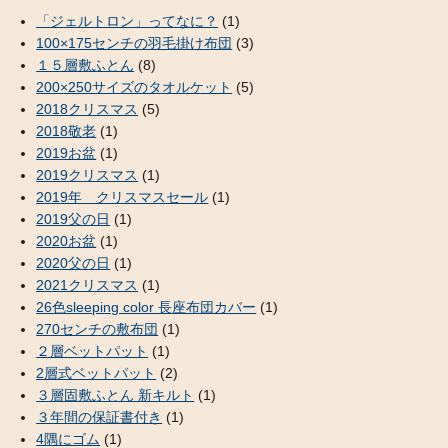
「ジェルトロン」ってなに？
(1)
100×175センチの羽毛掛け布団
(3)
１５層敷ふとん
(8)
200×250サイズのタオルケット
(5)
2018クリスマス
(5)
2018敬老
(1)
2019お盆
(1)
2019クリスマス
(1)
2019年 クリスマスセール
(1)
2019父の日
(1)
2020お盆
(1)
2020父の日
(1)
2021クリスマス
(1)
26色sleeping color 長座布団カバー
(1)
270センチの敷布団
(1)
２層ベットパット
(1)
2層式ベットパット
(2)
３層固敷ふとん 新キルト
(1)
３年間の保証書付き
(1)
4隅にゴム
(1)