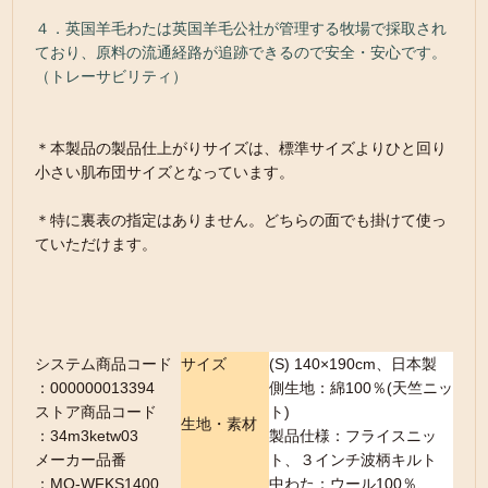
４．英国羊毛わたは英国羊毛公社が管理する牧場で採取され
ており、原料の流通経路が追跡できるので安全・安心です。
（トレーサビリティ）
＊本製品の製品仕上がりサイズは、標準サイズよりひと回り
小さい肌布団サイズとなっています。
＊特に裏表の指定はありません。どちらの面でも掛けて使っ
ていただけます。
システム商品コード
サイズ
(S) 140×190cm、日本製
：000000013394
側生地：綿100％(天竺ニッ
ストア商品コード
ト)
生地・素材
：34m3ketw03
製品仕様：フライスニッ
メーカー品番
ト、３インチ波柄キルト
：MO-WFKS1400
中わた：ウール100％、