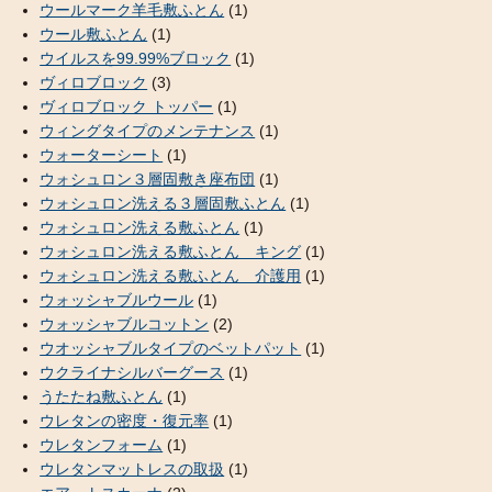
ウールマーク羊毛敷ふとん
(1)
ウール敷ふとん
(1)
ウイルスを99.99%ブロック
(1)
ヴィロブロック
(3)
ヴィロブロック トッパー
(1)
ウィングタイプのメンテナンス
(1)
ウォーターシート
(1)
ウォシュロン３層固敷き座布団
(1)
ウォシュロン洗える３層固敷ふとん
(1)
ウォシュロン洗える敷ふとん
(1)
ウォシュロン洗える敷ふとん キング
(1)
ウォシュロン洗える敷ふとん 介護用
(1)
ウォッシャブルウール
(1)
ウォッシャブルコットン
(2)
ウオッシャブルタイプのベットパット
(1)
ウクライナシルバーグース
(1)
うたたね敷ふとん
(1)
ウレタンの密度・復元率
(1)
ウレタンフォーム
(1)
ウレタンマットレスの取扱
(1)