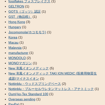
fossflakes フォスフレイクス
(1)
GELTRON
(1)
GOTS（ゴッツ）認証
(1)
GST（物品税）
(1)
Hong Kong
(3)
Hungary
(1)
Jocomomola(ホコモモラ)
(1)
Korea
(1)
Macau
(1)
Malaysia
(1)
manufacturer
(1)
MONOQLO
(2)
MONOマガジン
(1)
New 滝風イオンメディック
(5)
New 滝風イオンメディック TAKI ION MEDIC (医療用物質生
成器)マイナスイオン
(1)
Nottinblu・ウッドスプリングベース
(2)
Nottinblu・ブルーセルウレタンマットレス・アナトミック
(1)
Ouml;ko-Tex Standard 100
(1)
Overseas sending
(1)
PayPal
(1)