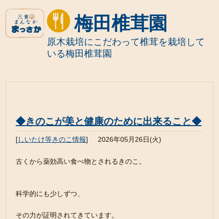
梅田椎茸園
原木栽培にこだわって椎茸を栽培して
いる梅田椎茸園
◆きのこが美と健康のために出来ること◆
[
しいたけ等きのこ情報
]
2026年05月26日(火)
古くから薬効高い食べ物とされるきのこ。
科学的にも少しずつ、
その力が証明されてきています。