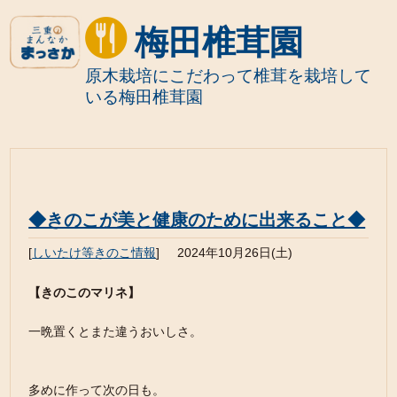
梅田椎茸園
原木栽培にこだわって椎茸を栽培して
いる梅田椎茸園
◆きのこが美と健康のために出来ること◆
[
しいたけ等きのこ情報
]
2024年10月26日(土)
【きのこのマリネ】
一晩置くとまた違うおいしさ。
多めに作って次の日も。