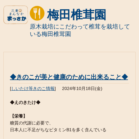
梅田椎茸園
原木栽培にこだわって椎茸を栽培して
いる梅田椎茸園
◆きのこが美と健康のために出来ること◆
[
しいたけ等きのこ情報
]
2024年10月18日(金)
◆えのきたけ◆
【栄養】
糖質の代謝に必要で、
日本人に不足がちなビタミンB1を多く含んでいる