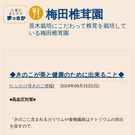
梅田椎茸園
原木栽培にこだわって椎茸を栽培して
いる梅田椎茸園
◆きのこが美と健康のために出来ること◆
[
しいたけ等きのこ情報
]
2024年09月15日(日)
■高血圧対策■
「きのこに含まれるカリウムや食物繊維はナトリウムの排出
を促すので、