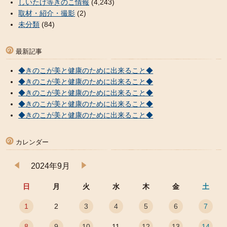
しいたけ等きのこ情報
(4,243)
取材・紹介・撮影
(2)
未分類
(84)
最新記事
◆きのこが美と健康のために出来ること◆
◆きのこが美と健康のために出来ること◆
◆きのこが美と健康のために出来ること◆
◆きのこが美と健康のために出来ること◆
◆きのこが美と健康のために出来ること◆
カレンダー
2024年9月
日
月
火
水
木
金
土
1
2
3
4
5
6
7
8
9
10
11
12
13
14