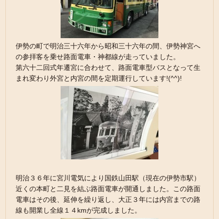
伊勢の町で明治三十六年から昭和三十六年の間、伊勢神宮へ
の参拝客を乗せ路面電車・神都線が走っていました。
第六十二回式年遷宮に合わせて、路面電車型バスとなって生
まれ変わり外宮と内宮の間を定期運行しています!(^^)!
明治３６年に宮川電気により国鉄山田駅（現在の伊勢市駅）
近くの本町と二見を結ぶ路面電車が開通しました。この路面
電車はその後、延伸を繰り返し、大正３年には内宮までの路
線も開業し全線１４kmが完成しました。