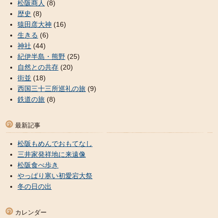
松阪商人
(8)
歴史
(8)
猿田彦大神
(16)
生きる
(6)
神社
(44)
紀伊半島・熊野
(25)
自然との共存
(20)
街並
(18)
西国三十三所巡礼の旅
(9)
鉄道の旅
(8)
最新記事
松阪もめんでおもてなし
三井家発祥地に来遠像
松阪食べ歩き
やっぱり寒い初愛宕大祭
冬の日の出
カレンダー