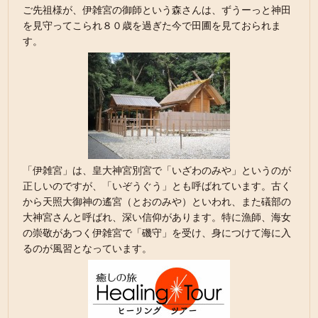
ご先祖様が、伊雑宮の御師という森さんは、ずうーっと神田
を見守ってこられ８０歳を過ぎた今で田圃を見ておられま
す。
「伊雑宮」は、皇大神宮別宮で「いざわのみや」というのが
正しいのですが、「いぞうぐう」とも呼ばれています。古く
から天照大御神の遙宮（とおのみや）といわれ、また礒部の
大神宮さんと呼ばれ、深い信仰があります。特に漁師、海女
の崇敬があつく伊雑宮で「磯守」を受け、身につけて海に入
るのが風習となっています。