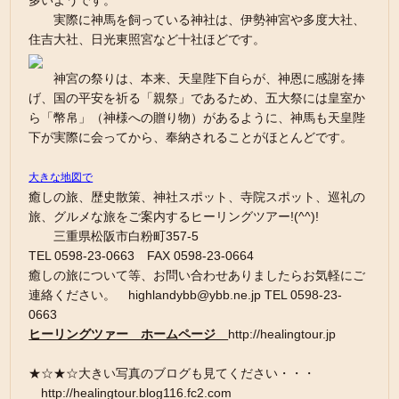
多いようです。
実際に神馬を飼っている神社は、伊勢神宮や多度大社、
住吉大社、日光東照宮など十社ほどです。
神宮の祭りは、本来、天皇陛下自らが、神恩に感謝を捧
げ、国の平安を祈る「親祭」であるため、五大祭には皇室か
ら「幣帛」（神様への贈り物）があるように、神馬も天皇陛
下が実際に会ってから、奉納されることがほとんどです。
大きな地図で
癒しの旅、歴史散策、神社スポット、寺院スポット、巡礼の
旅、グルメな旅をご案内するヒーリングツアー!(^^)!
三重県松阪市白粉町357-5
TEL 0598-23-0663 FAX 0598-23-0664
癒しの旅について等、お問い合わせありましたらお気軽にご
連絡ください。 highlandybb@ybb.ne.jp TEL 0598-23-
0663
ヒーリングツァー ホームページ
http://healingtour.jp
★☆★☆大きい写真のブログも見てください・・・
http://healingtour.blog116.fc2.com