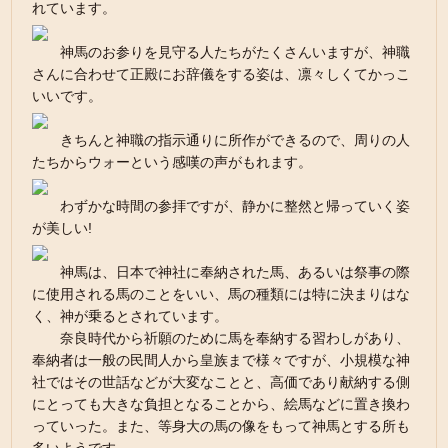
れています。
神馬のお参りを見守る人たちがたくさんいますが、神職
さんに合わせて正殿にお辞儀をする姿は、凛々しくてかっこ
いいです。
きちんと神職の指示通りに所作ができるので、周りの人
たちからウォーという感嘆の声がもれます。
わずかな時間の参拝ですが、静かに整然と帰っていく姿
が美しい!
神馬は、日本で神社に奉納された馬、あるいは祭事の際
に使用される馬のことをいい、馬の種類には特に決まりはな
く、神が乗るとされています。
奈良時代から祈願のために馬を奉納する習わしがあり、
奉納者は一般の民間人から皇族まで様々ですが、小規模な神
社ではその世話などが大変なことと、高価であり献納する側
にとっても大きな負担となることから、絵馬などに置き換わ
っていった。また、等身大の馬の像をもって神馬とする所も