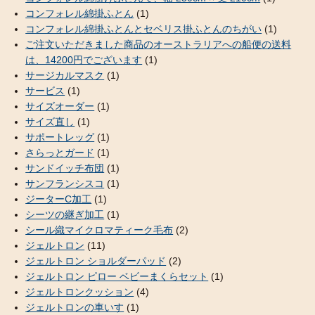
コンフォレル綿掛ふとん
(1)
コンフォレル綿掛ふとんとセベリス掛ふとんのちがい
(1)
ご注文いただきました商品のオーストラリアへの船便の送料
は、14200円でございます
(1)
サージカルマスク
(1)
サービス
(1)
サイズオーダー
(1)
サイズ直し
(1)
サポートレッグ
(1)
さらっとガード
(1)
サンドイッチ布団
(1)
サンフランシスコ
(1)
ジーターC加工
(1)
シーツの継ぎ加工
(1)
シール織マイクロマティーク毛布
(2)
ジェルトロン
(11)
ジェルトロン ショルダーパッド
(2)
ジェルトロン ピロー ベビーまくらセット
(1)
ジェルトロンクッション
(4)
ジェルトロンの車いす
(1)