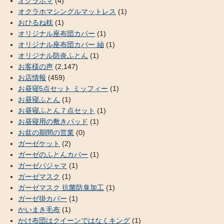
オクラホマ
(4)
オクラホマシングルマットレス
(1)
おひるね枕
(1)
オリジナル座布団カバー
(1)
オリジナル座布団カバー 紬
(1)
オリジナル防炎ふとん
(1)
お客様の声
(2,147)
お店情報
(459)
お昼寝5点セット ミッフィー
(1)
お昼寝ふとん
(1)
お昼寝ふとん７点セット
(1)
お昼寝用の敷きパッド
(1)
お盆の期間の営業
(0)
ガーゼケット
(2)
ガーゼのふとんカバー
(1)
ガーゼパジャマ
(1)
ガーゼマスク
(1)
ガーゼマスク 抗菌防臭加工
(1)
ガーゼ掛カバー
(1)
かいまき毛布
(1)
かけ布団はクイーンではなくキング
(1)