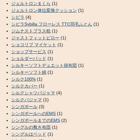
ジェルトロンまくら
(1)
ジェルトロン体位変換クッション
(1)
シビラ
(4)
シビラSybilla フローレス TTC羽毛ふとん
(1)
ジムナストプラス枕
(1)
ジャストフィットピロー
(1)
ショコリブ マイケット
(1)
ショップサービス
(1)
ショルダーパッド
(1)
シルキーソフトデュエット掛布団
(1)
シルキーソフト綿
(1)
シルク100%
(1)
シルクカバー
(1)
シルクシャツパジャマ
(4)
シルクパジャマ
(1)
シンガポール
(3)
シンガポールへのEMS
(1)
シンガポールまでのEMS
(2)
シングルの敷き布団
(1)
シングルはベッド
(1)