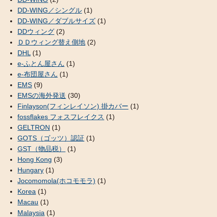
DD-WING／シングル
(1)
DD-WING／ダブルサイズ
(1)
DDウィング
(2)
ＤＤウィング替え側地
(2)
DHL
(1)
e-ふとん屋さん
(1)
e-布団屋さん
(1)
EMS
(9)
EMSの海外発送
(30)
Finlayson(フィンレイソン) 掛カバー
(1)
fossflakes フォスフレイクス
(1)
GELTRON
(1)
GOTS（ゴッツ）認証
(1)
GST（物品税）
(1)
Hong Kong
(3)
Hungary
(1)
Jocomomola(ホコモモラ)
(1)
Korea
(1)
Macau
(1)
Malaysia
(1)