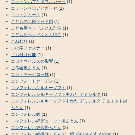
コットンパフとダブルガーゼ
(1)
コットンベロアとガーゼ
(1)
コットンムース
(1)
こどもの二段ベッド用
(1)
こども用ベッドふとん別注
(1)
こども用ベッドふとん特注
(1)
こねむり
(1)
コの字ファスナー
(1)
ゴム付け可能
(1)
コロナウイルスの影響
(1)
ごろ寝敷ふとん
(1)
コントアーピロー枕
(1)
コンフォートクーデン
(1)
コンフォレルシルキーソフト
(1)
コンフォレルシルキーソフト中わた デミシルク
(1)
コンフォレルシルキーソフト中わた デミシルク デュエット掛
ふとん
(1)
コンフォレル綿
(1)
コンフォレル綿デュエット掛ふとん
(1)
コンフォレル綿合掛ふとん
(3)
コンフォレル綿掛けふとんで、幅 250cm × 丈 210cm
(1)