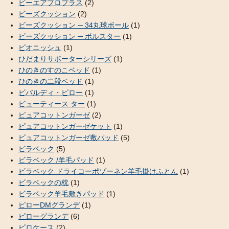
ビーエアプロプラス
(2)
ビーズクッション
(2)
ビーズクッション ─ 34丸球ボール
(1)
ビーズクッション ─ ボルスター
(1)
ピオニッシュ
(1)
ひだまりサポーターシリーズ
(1)
ひのきのすのこベッド
(1)
ひのきの二段ベッド
(1)
ビバルディ・ピロー
(1)
ビューティース ター
(1)
ピュアコットンガーゼ
(2)
ピュアコットンガーゼケット
(1)
ピュアコットンガーゼ敷パッド
(5)
ビラベック
(5)
ビラベック /羊毛パッド
(1)
ビラベック ドライコーポゾーネン羊毛掛けふとん
(1)
ビラベックの枕
(1)
ビラベック羊毛敷きパッド
(1)
ピローDMグランデ
(1)
ピローグランデ
(6)
ピロケース
(2)