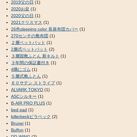
2019父の日
(1)
2020お盆
(1)
2020父の日
(1)
2021クリスマス
(1)
26色sleeping color 長座布団カバー
(1)
270センチの敷布団
(1)
２層ベットパット
(1)
2層式ベットパット
(2)
３層固敷ふとん 新キルト
(1)
３年間の保証書付き
(1)
4隅にゴム
(1)
５層式敷ふとん
(1)
６０サテン ストライプ
(1)
ALVARK TOKYO
(1)
ASCシルキー
(1)
B-AIR PRO PLUS
(1)
bed pad
(1)
billerbeckビラベック
(2)
Brunei
(1)
Buffon
(1)
DD-WING
(2)