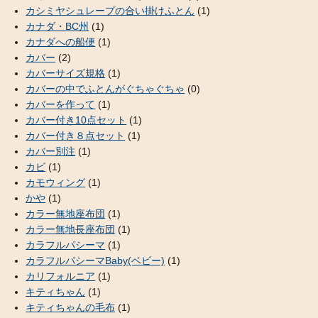
カシミヤシュレープの合い掛けふとん
(1)
カナダ・BC州
(1)
カナダへの船便
(1)
カバー
(2)
カバーサイズ規格
(1)
カバーの中でふとんがぐちゃぐちゃ
(0)
カバーを作って
(1)
カバー付き10点セット
(1)
カバー付き８点セット
(1)
カバー別注
(1)
カビ
(1)
カモウィング
(1)
かや
(1)
カラー無地座布団
(1)
カラー無地長座布団
(1)
カラフルパシーマ
(1)
カラフルパシーマBaby(ベビー)
(1)
カリフォルニア
(1)
キティちゃん
(1)
キティちゃんの毛布
(1)