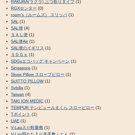
RAKURA(ラクラ) 三つ折りタイプ
(1)
RGXセンター
(0)
room's（ルームズ） スリッパ
(1)
SAL
(1)
SAL便
(4)
ＳＡＬ便
(1)
SAL便Air
(1)
SAL便のイギリス
(1)
ＳＤＧｓ
(1)
SDGsエコバッグ キャンペーン
(1)
Singapore
(1)
Slope Pillow スロープピロー
(1)
SUITTO PILLOW
(1)
Sybilla
(1)
Taiwan
(4)
TAKI ION MEDIC
(1)
TEMPUR テンピュールまくら スローピロー
(1)
Tポイント
(1)
UAE
(1)
V-Lap入り軽量敷
(1)
V-Lap固わた入り羊毛敷ふとん
(1)