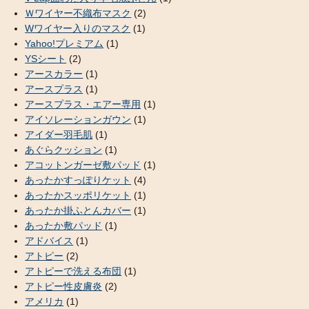
Ｗワイヤー不織布マスク
(2)
Wワイヤー入りのマスク
(1)
Yahoo!プレミアム
(1)
YSシート
(2)
アースカラー
(1)
アースプラス
(1)
アースプラス・エアー専用
(1)
アイソレーションガウン
(1)
アイダー羽毛肌
(1)
あぐらクッション
(1)
アコットンガーゼ敷パッド
(1)
あったかすっぽりケット
(4)
あったかスッポリケット
(1)
あったか掛ふとんカバー
(1)
あったか敷パッド
(1)
アドバイス
(1)
アトピー
(2)
アトピーで洗える布団
(1)
アトピー性皮膚炎
(2)
アメリカ
(1)