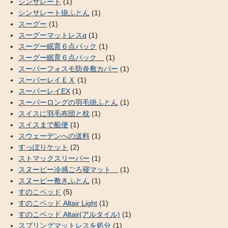
シンサレート
(1)
シンサレート掛ふとん
(1)
スーグー
(1)
スーグーマットレスα
(1)
スーグー眠育６点パック
(1)
スーグー眠育６点パック
(1)
スーパーフォスモ防炎敷カバー
(1)
スーパーレイＥＸ
(1)
スーパーレイEX
(1)
スーパーロングの羽毛掛ふとん
(1)
スイスに羽毛布団と枕
(1)
スイスまで船便
(1)
スウェーデンへの送料
(1)
すっぽりケット
(2)
ストマックスリーパー
(1)
スヌーピー冷感ごろ寝マット
(1)
スヌーピー敷きふとん
(1)
すのこベッド
(5)
すのこベッド Altair Light
(1)
すのこベッド Altair(アルタイル)
(1)
スプリングマットレスを処分
(1)