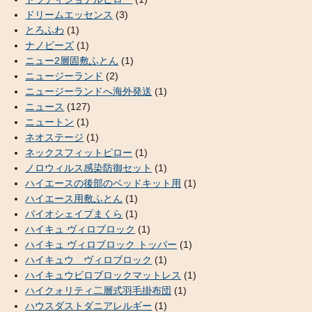
ドリームエッセンス
(3)
とろふわ
(1)
ナノビーズ
(1)
ニュー2層固敷ふとん
(1)
ニュージーランド
(2)
ニュージーランドへ海外発送
(1)
ニュース
(127)
ニュートン
(1)
ネオステージ
(1)
ネックスフィットピロー
(1)
ノロウィルス感染防御セット
(1)
ハイエースの後部のベッドキット用
(1)
ハイエース用敷ふとん
(1)
バイオシェイプまくら
(1)
ハイキュ ヴィロブロック
(1)
ハイキュ ヴィロブロック トッパー
(1)
ハイキュウ ヴィロブロック
(1)
ハイキュウビロブロックマットレス
(1)
ハイクォリティ二層式羽毛掛布団
(1)
ハウスダストダニアレルギー
(1)