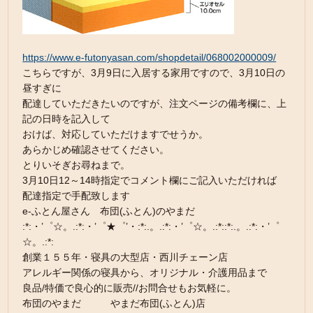
https://www.e-futonyasan.com/shopdetail/068002000009/
こちらですが、3月9日に入居する家用ですので、3月10日の
昼すぎに
配達していただきたいのですが、注文ページの備考欄に、上
記の日時を記入して
おけば、対応していただけますでせうか。
あらかじめ確認させてください。
とりいそぎお尋ねまで。
3月10日12～14時指定でコメント欄にご記入いただければ
配達指定で手配致します
e-ふとん屋さん 布団(ふとん)のやまだ
:*:・’゜☆。.:*:・’゜★゜’・:*:.。.:*:・’゜☆。.:*::*:.。.:*:・’゜
☆。.:*:
創業１５５年・寝具の大型店・西川チェーン店
アレルギー関係の寝具から、オリジナル・介護用品まで
良品/特価で良心的に販売//お問合せもお気軽に。
布団のやまだ やまだ布団(ふとん)店