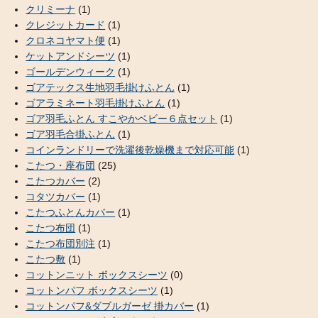
クリミーナ
(1)
クレジットカード
(1)
クロネコヤマト便
(1)
ケットアンドシーツ
(1)
ゴールデンウィーク
(1)
ゴアテックス生地羽毛掛けふとん
(1)
ゴアラミネート羽毛掛けふとん
(1)
ゴア羽毛ふとん すこやかベビー６点セット
(1)
ゴア羽毛合掛ふとん
(1)
コインランドリーで洗濯後乾燥機まで対応可能
(1)
こたつ・座布団
(25)
こたつカバー
(2)
コタツカバー
(1)
こたつふとんカバー
(1)
こたつ布団
(1)
こたつ布団別注
(1)
こたつ敷
(1)
コットンニット ボックスシーツ
(0)
コットンパフ ボックスシーツ
(1)
コットンパフ&ダブルガーゼ 掛カバー
(1)