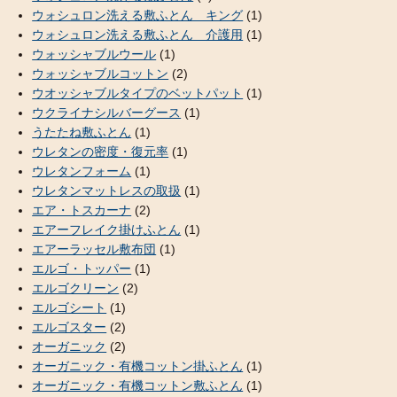
ウォシュロン洗える敷ふとん キング
(1)
ウォシュロン洗える敷ふとん 介護用
(1)
ウォッシャブルウール
(1)
ウォッシャブルコットン
(2)
ウオッシャブルタイプのベットパット
(1)
ウクライナシルバーグース
(1)
うたたね敷ふとん
(1)
ウレタンの密度・復元率
(1)
ウレタンフォーム
(1)
ウレタンマットレスの取扱
(1)
エア・トスカーナ
(2)
エアーフレイク掛けふとん
(1)
エアーラッセル敷布団
(1)
エルゴ・トッパー
(1)
エルゴクリーン
(2)
エルゴシート
(1)
エルゴスター
(2)
オーガニック
(2)
オーガニック・有機コットン掛ふとん
(1)
オーガニック・有機コットン敷ふとん
(1)