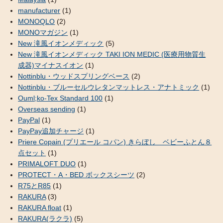
manufacturer
(1)
MONOQLO
(2)
MONOマガジン
(1)
New 滝風イオンメディック
(5)
New 滝風イオンメディック TAKI ION MEDIC (医療用物質生
成器)マイナスイオン
(1)
Nottinblu・ウッドスプリングベース
(2)
Nottinblu・ブルーセルウレタンマットレス・アナトミック
(1)
Ouml;ko-Tex Standard 100
(1)
Overseas sending
(1)
PayPal
(1)
PayPay追加チャージ
(1)
Priere Copain (プリエール コパン) きらぼし ベビーふとん８
点セット
(1)
PRIMALOFT DUO
(1)
PROTECT・A・BED ボックスシーツ
(2)
R75とR85
(1)
RAKURA
(3)
RAKURA float
(1)
RAKURA(ラクラ)
(5)