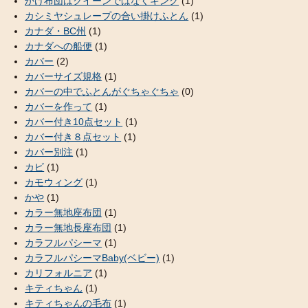
かけ布団はクイーンではなくキング
(1)
カシミヤシュレープの合い掛けふとん
(1)
カナダ・BC州
(1)
カナダへの船便
(1)
カバー
(2)
カバーサイズ規格
(1)
カバーの中でふとんがぐちゃぐちゃ
(0)
カバーを作って
(1)
カバー付き10点セット
(1)
カバー付き８点セット
(1)
カバー別注
(1)
カビ
(1)
カモウィング
(1)
かや
(1)
カラー無地座布団
(1)
カラー無地長座布団
(1)
カラフルパシーマ
(1)
カラフルパシーマBaby(ベビー)
(1)
カリフォルニア
(1)
キティちゃん
(1)
キティちゃんの毛布
(1)