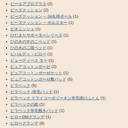
ビーエアプロプラス
(2)
ビーズクッション
(2)
ビーズクッション ─ 34丸球ボール
(1)
ビーズクッション ─ ボルスター
(1)
ピオニッシュ
(1)
ひだまりサポーターシリーズ
(1)
ひのきのすのこベッド
(1)
ひのきの二段ベッド
(1)
ビバルディ・ピロー
(1)
ビューティース ター
(1)
ピュアコットンガーゼ
(2)
ピュアコットンガーゼケット
(1)
ピュアコットンガーゼ敷パッド
(5)
ビラベック
(5)
ビラベック /羊毛パッド
(1)
ビラベック ドライコーポゾーネン羊毛掛けふとん
(1)
ビラベックの枕
(1)
ビラベック羊毛敷きパッド
(1)
ピローDMグランデ
(1)
ピローグランデ
(6)