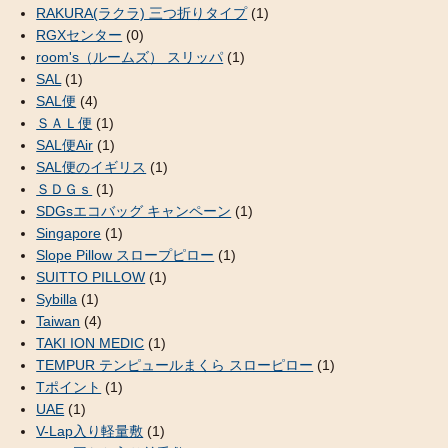
RAKURA(ラクラ) 三つ折りタイプ
(1)
RGXセンター
(0)
room's（ルームズ） スリッパ
(1)
SAL
(1)
SAL便
(4)
ＳＡＬ便
(1)
SAL便Air
(1)
SAL便のイギリス
(1)
ＳＤＧｓ
(1)
SDGsエコバッグ キャンペーン
(1)
Singapore
(1)
Slope Pillow スロープピロー
(1)
SUITTO PILLOW
(1)
Sybilla
(1)
Taiwan
(4)
TAKI ION MEDIC
(1)
TEMPUR テンピュールまくら スローピロー
(1)
Tポイント
(1)
UAE
(1)
V-Lap入り軽量敷
(1)