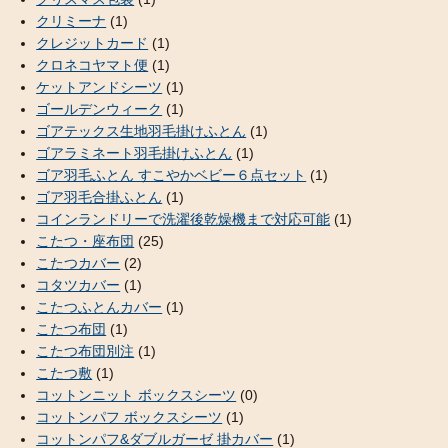
クリミーナ
(1)
クレジットカード
(1)
クロネコヤマト便
(1)
ケットアンドシーツ
(1)
ゴールデンウィーク
(1)
ゴアテックス生地羽毛掛けふとん
(1)
ゴアラミネート羽毛掛けふとん
(1)
ゴア羽毛ふとん すこやかベビー６点セット
(1)
ゴア羽毛合掛ふとん
(1)
コインランドリーで洗濯後乾燥機まで対応可能
(1)
こたつ・座布団
(25)
こたつカバー
(2)
コタツカバー
(1)
こたつふとんカバー
(1)
こたつ布団
(1)
こたつ布団別注
(1)
こたつ敷
(1)
コットンニット ボックスシーツ
(0)
コットンパフ ボックスシーツ
(1)
コットンパフ&ダブルガーゼ 掛カバー
(1)