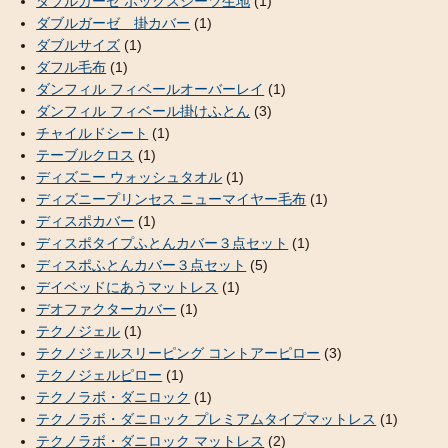
ダブルガーゼ ボックスシーツ生地
(1)
ダブルガーゼ 掛カバー
(1)
ダブルサイズ
(1)
ダフル毛布
(1)
ダンフィル フィベールオーバーレイ
(1)
ダンフィル フィベール掛けふとん
(3)
チャイルドシート
(1)
テーブルクロス
(1)
ディズニー ウォッシュタオル
(1)
ディズニープリンセス ニューマイヤー毛布
(1)
ディスポカバー
(1)
ディスポタイプふとんカバー３点セット
(1)
ディスポふとんカバー３点セット
(5)
デイベッドにあうマットレス
(1)
デオファクターカバー
(1)
テクノジェル
(1)
テクノジェルスリーピング コントアーピロー
(3)
テクノジェルピロー
(1)
テクノラボ・ダニロック
(1)
テクノラボ・ダニロック プレミアムタイプマットレス
(1)
テクノラボ・ダニロック マットレス
(2)