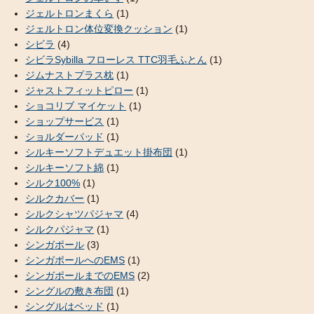
ジェルトロンまくら
(1)
ジェルトロン体位変換クッション
(1)
シビラ
(4)
シビラSybilla フローレス TTC羽毛ふとん
(1)
ジムナストプラス枕
(1)
ジャストフィットピロー
(1)
ショコリブ マイケット
(1)
ショップサービス
(1)
ショルダーパッド
(1)
シルキーソフトデュエット掛布団
(1)
シルキーソフト綿
(1)
シルク100%
(1)
シルクカバー
(1)
シルクシャツパジャマ
(4)
シルクパジャマ
(1)
シンガポール
(3)
シンガポールへのEMS
(1)
シンガポールまでのEMS
(2)
シングルの敷き布団
(1)
シングルはベッド
(1)