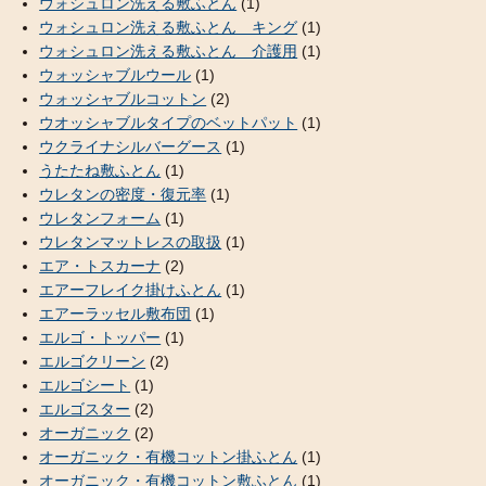
ウォシュロン洗える敷ふとん
(1)
ウォシュロン洗える敷ふとん キング
(1)
ウォシュロン洗える敷ふとん 介護用
(1)
ウォッシャブルウール
(1)
ウォッシャブルコットン
(2)
ウオッシャブルタイプのベットパット
(1)
ウクライナシルバーグース
(1)
うたたね敷ふとん
(1)
ウレタンの密度・復元率
(1)
ウレタンフォーム
(1)
ウレタンマットレスの取扱
(1)
エア・トスカーナ
(2)
エアーフレイク掛けふとん
(1)
エアーラッセル敷布団
(1)
エルゴ・トッパー
(1)
エルゴクリーン
(2)
エルゴシート
(1)
エルゴスター
(2)
オーガニック
(2)
オーガニック・有機コットン掛ふとん
(1)
オーガニック・有機コットン敷ふとん
(1)