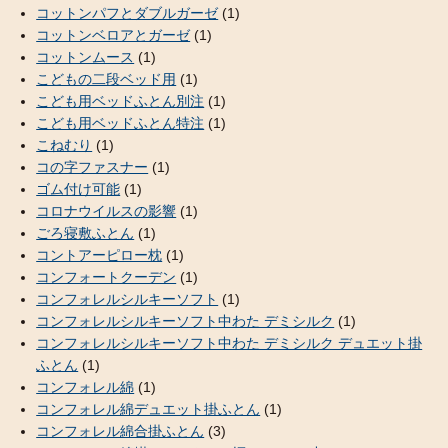
コットンパフとダブルガーゼ
(1)
コットンベロアとガーゼ
(1)
コットンムース
(1)
こどもの二段ベッド用
(1)
こども用ベッドふとん別注
(1)
こども用ベッドふとん特注
(1)
こねむり
(1)
コの字ファスナー
(1)
ゴム付け可能
(1)
コロナウイルスの影響
(1)
ごろ寝敷ふとん
(1)
コントアーピロー枕
(1)
コンフォートクーデン
(1)
コンフォレルシルキーソフト
(1)
コンフォレルシルキーソフト中わた デミシルク
(1)
コンフォレルシルキーソフト中わた デミシルク デュエット掛
ふとん
(1)
コンフォレル綿
(1)
コンフォレル綿デュエット掛ふとん
(1)
コンフォレル綿合掛ふとん
(3)