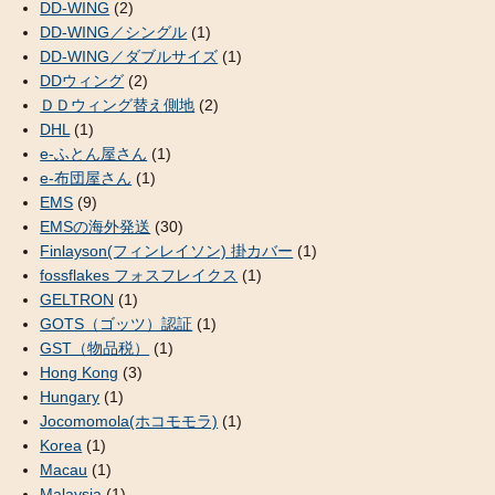
DD-WING
(2)
DD-WING／シングル
(1)
DD-WING／ダブルサイズ
(1)
DDウィング
(2)
ＤＤウィング替え側地
(2)
DHL
(1)
e-ふとん屋さん
(1)
e-布団屋さん
(1)
EMS
(9)
EMSの海外発送
(30)
Finlayson(フィンレイソン) 掛カバー
(1)
fossflakes フォスフレイクス
(1)
GELTRON
(1)
GOTS（ゴッツ）認証
(1)
GST（物品税）
(1)
Hong Kong
(3)
Hungary
(1)
Jocomomola(ホコモモラ)
(1)
Korea
(1)
Macau
(1)
Malaysia
(1)