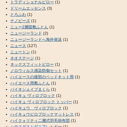
トラディショナルピロー
(1)
ドリームエッセンス
(3)
とろふわ
(1)
ナノビーズ
(1)
ニュー2層固敷ふとん
(1)
ニュージーランド
(2)
ニュージーランドへ海外発送
(1)
ニュース
(127)
ニュートン
(1)
ネオステージ
(1)
ネックスフィットピロー
(1)
ノロウィルス感染防御セット
(1)
ハイエースの後部のベッドキット用
(1)
ハイエース用敷ふとん
(1)
バイオシェイプまくら
(1)
ハイキュ ヴィロブロック
(1)
ハイキュ ヴィロブロック トッパー
(1)
ハイキュウ ヴィロブロック
(1)
ハイキュウビロブロックマットレス
(1)
ハイクォリティ二層式羽毛掛布団
(1)
ハウスダストダニアレルギー
(1)