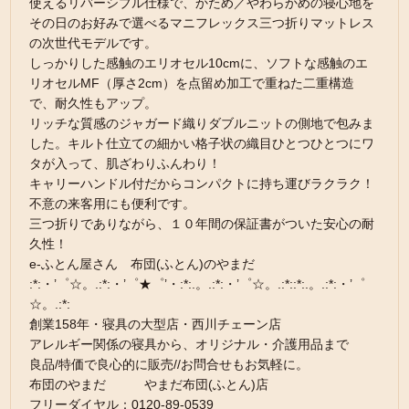
使えるリバーシブル仕様で、かため／やわらかめの寝心地を
その日のお好みで選べるマニフレックス三つ折りマットレス
の次世代モデルです。
しっかりした感触のエリオセル10cmに、ソフトな感触のエ
リオセルMF（厚さ2cm）を点留め加工で重ねた二重構造
で、耐久性もアップ。
リッチな質感のジャガード織りダブルニットの側地で包みま
した。キルト仕立ての細かい格子状の織目ひとつひとつにワ
タが入って、肌ざわりふんわり！
キャリーハンドル付だからコンパクトに持ち運びラクラク！
不意の来客用にも便利です。
三つ折りでありながら、１０年間の保証書がついた安心の耐
久性！
e-ふとん屋さん 布団(ふとん)のやまだ
:*:・’゜☆。.:*:・’゜★゜’・:*:.。.:*:・’゜☆。.:*::*:.。.:*:・’゜
☆。.:*:
創業158年・寝具の大型店・西川チェーン店
アレルギー関係の寝具から、オリジナル・介護用品まで
良品/特価で良心的に販売//お問合せもお気軽に。
布団のやまだ やまだ布団(ふとん)店
フリーダイヤル：0120-89-0539