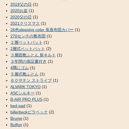
2019父の日
(1)
2020お盆
(1)
2020父の日
(1)
2021クリスマス
(1)
26色sleeping color 長座布団カバー
(1)
270センチの敷布団
(1)
２層ベットパット
(1)
2層式ベットパット
(2)
３層固敷ふとん 新キルト
(1)
３年間の保証書付き
(1)
4隅にゴム
(1)
５層式敷ふとん
(1)
６０サテン ストライプ
(1)
ALVARK TOKYO
(1)
ASCシルキー
(1)
B-AIR PRO PLUS
(1)
bed pad
(1)
billerbeckビラベック
(2)
Brunei
(1)
Buffon
(1)