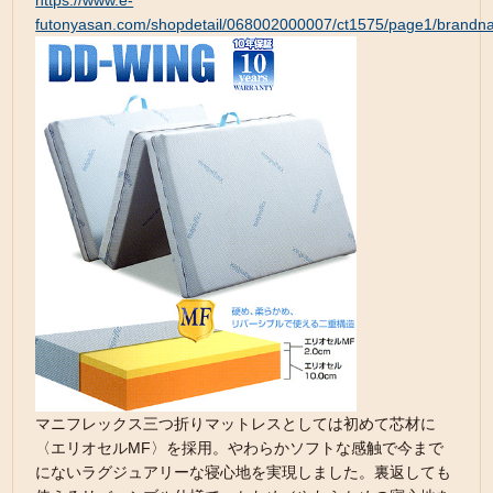
https://www.e-
futonyasan.com/shopdetail/068002000007/ct1575/page1/brandn
マニフレックス三つ折りマットレスとしては初めて芯材に
〈エリオセルMF〉を採用。やわらかソフトな感触で今まで
にないラグジュアリーな寝心地を実現しました。裏返しても