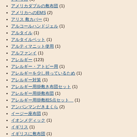
アメリカダブルの敷布団
(1)
アメリカへのEMS
(2)
アリス 敷カバー
(1)
アルコールハンドジェル
(1)
アルタイル
(1)
アルタイルベット
(1)
アルティマニット使用
(1)
アルファンイ
(1)
アレルギー
(123)
アレルギー・アトピー用
(1)
アレルギーを少し持っているため
(1)
アレルギー対策
(1)
アレルギー用掛敷き布団セット
(1)
アレルギー用掛敷布団
(1)
アレルギー用掛敷枕5点セット
(1)
アンパンマンだきまくら
(2)
イージー座布団
(1)
イオンメディック
(1)
イギリス
(1)
イギリスに敷布団
(1)