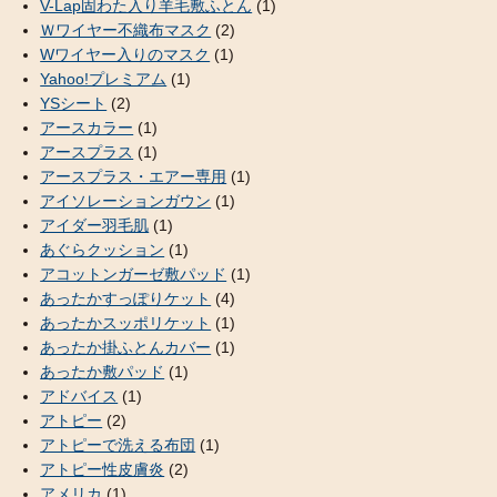
V-Lap固わた入り羊毛敷ふとん
(1)
Ｗワイヤー不織布マスク
(2)
Wワイヤー入りのマスク
(1)
Yahoo!プレミアム
(1)
YSシート
(2)
アースカラー
(1)
アースプラス
(1)
アースプラス・エアー専用
(1)
アイソレーションガウン
(1)
アイダー羽毛肌
(1)
あぐらクッション
(1)
アコットンガーゼ敷パッド
(1)
あったかすっぽりケット
(4)
あったかスッポリケット
(1)
あったか掛ふとんカバー
(1)
あったか敷パッド
(1)
アドバイス
(1)
アトピー
(2)
アトピーで洗える布団
(1)
アトピー性皮膚炎
(2)
アメリカ
(1)