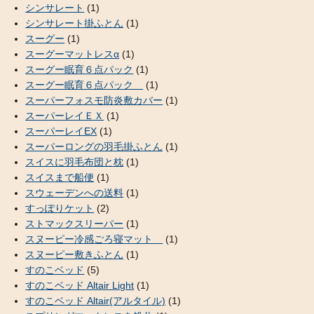
シンサレート
(1)
シンサレート掛ふとん
(1)
スーグー
(1)
スーグーマットレスα
(1)
スーグー眠育６点パック
(1)
スーグー眠育６点パック
(1)
スーパーフォスモ防炎敷カバー
(1)
スーパーレイＥＸ
(1)
スーパーレイEX
(1)
スーパーロングの羽毛掛ふとん
(1)
スイスに羽毛布団と枕
(1)
スイスまで船便
(1)
スウェーデンへの送料
(1)
すっぽりケット
(2)
ストマックスリーパー
(1)
スヌーピー冷感ごろ寝マット
(1)
スヌーピー敷きふとん
(1)
すのこベッド
(5)
すのこベッド Altair Light
(1)
すのこベッド Altair(アルタイル)
(1)