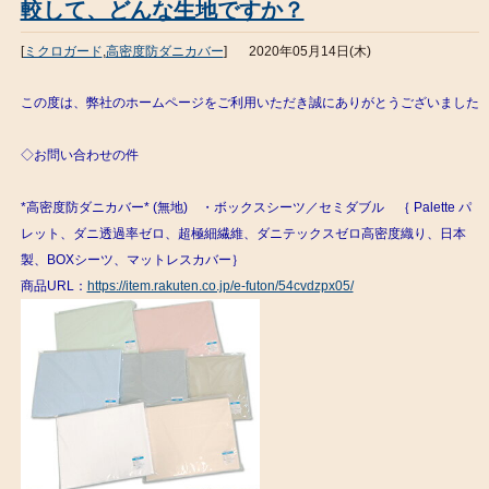
較して、どんな生地ですか？
[
ミクロガード
,
高密度防ダニカバー
]
2020年05月14日(木)
この度は、弊社のホームページをご利用いただき誠にありがとうございました
◇お問い合わせの件
*高密度防ダニカバー* (無地) ・ボックスシーツ／セミダブル ｛ Palette パ
レット、ダニ透過率ゼロ、超極細繊維、ダニテックスゼロ高密度織り、日本
製、BOXシーツ、マットレスカバー｝
商品URL：
https://item.rakuten.co.jp/e-futon/54cvdzpx05/