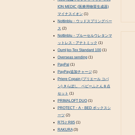
ION MEDIC (医療用物質生成器)
マイナスイオン
(1)
Nottinblu・ウッドスプリングベー
ス
(2)
Nottinblu・ブルーセルウレタンマ
ットレス・アナトミック
(1)
Ouml;ko-Tex Standard 100
(1)
Overseas sending
(1)
PayPal
(1)
PayPay追加チャージ
(1)
Priere Copain (プリエール コパ
ン) きらぼし ベビーふとん８点
セット
(1)
PRIMALOFT DUO
(1)
PROTECT・A・BED ボックスシ
ーツ
(2)
R75とR85
(1)
RAKURA
(3)