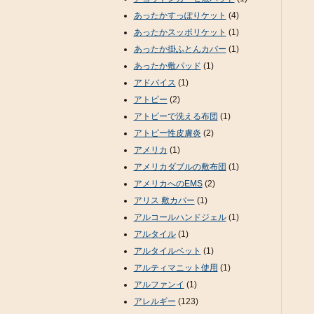
あったかすっぽりケット
(4)
あったかスッポリケット
(1)
あったか掛ふとんカバー
(1)
あったか敷パッド
(1)
アドバイス
(1)
アトピー
(2)
アトピーで洗える布団
(1)
アトピー性皮膚炎
(2)
アメリカ
(1)
アメリカダブルの敷布団
(1)
アメリカへのEMS
(2)
アリス 敷カバー
(1)
アルコールハンドジェル
(1)
アルタイル
(1)
アルタイルベット
(1)
アルティマニット使用
(1)
アルファンイ
(1)
アレルギー
(123)