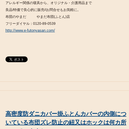
アレルギー関係の寝具から、オリジナル・介護用品まで
良品/特価で良心的に販売//お問合せもお気軽に。
布団のやまだ やまだ布団(ふとん)店
フリーダイヤル：0120-89-0539
http://www.e-futonyasan.com/
高密度防ダニカバー掛ふとんカバーの内側につ
いている布団ズレ防止の紐又はホックは何カ所