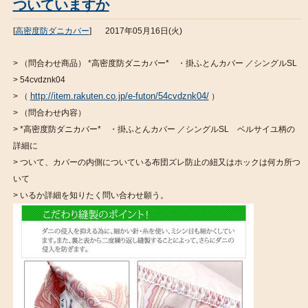
ついていますか
[
高密度防ダニカバー
]
2017年05月16日(火)
> （問合わせ商品） *高密度防ダニカバー* ・掛ふとんカバー ／シングルSL
> 54cvdznk04
http://item.rakuten.co.jp/e-futon/54cvdznk04/
> （
）
> （問合わせ内容）
> *高密度防ダニカバー* ・掛ふとんカバー ／シングルSL ベルサイユ柄の
詳細に
> ついて、カバーの内側についている布団ズレ防止の紐又はホックは何カ所つ
いて
> いるか詳細を知りたく問い合わせ願う。