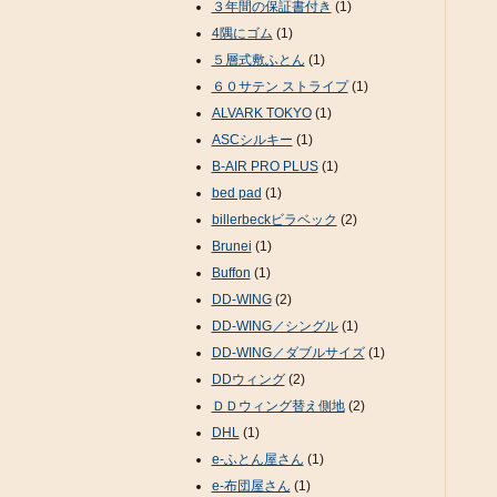
３年間の保証書付き
(1)
4隅にゴム
(1)
５層式敷ふとん
(1)
６０サテン ストライプ
(1)
ALVARK TOKYO
(1)
ASCシルキー
(1)
B-AIR PRO PLUS
(1)
bed pad
(1)
billerbeckビラベック
(2)
Brunei
(1)
Buffon
(1)
DD-WING
(2)
DD-WING／シングル
(1)
DD-WING／ダブルサイズ
(1)
DDウィング
(2)
ＤＤウィング替え側地
(2)
DHL
(1)
e-ふとん屋さん
(1)
e-布団屋さん
(1)