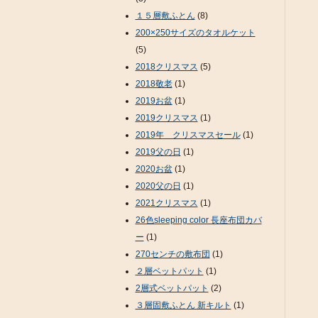
１５層敷ふとん
(8)
200×250サイズのタオルケット
(5)
2018クリスマス
(5)
2018敬老
(1)
2019お盆
(1)
2019クリスマス
(1)
2019年 クリスマスセール
(1)
2019父の日
(1)
2020お盆
(1)
2020父の日
(1)
2021クリスマス
(1)
26色sleeping color 長座布団カバ
ー
(1)
270センチの敷布団
(1)
２層ベットパット
(1)
2層式ベットパット
(2)
３層固敷ふとん 新キルト
(1)