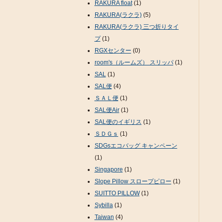
RAKURA float
(1)
RAKURA(ラクラ)
(5)
RAKURA(ラクラ) 三つ折りタイ
プ
(1)
RGXセンター
(0)
room's（ルームズ） スリッパ
(1)
SAL
(1)
SAL便
(4)
ＳＡＬ便
(1)
SAL便Air
(1)
SAL便のイギリス
(1)
ＳＤＧｓ
(1)
SDGsエコバッグ キャンペーン
(1)
Singapore
(1)
Slope Pillow スロープピロー
(1)
SUITTO PILLOW
(1)
Sybilla
(1)
Taiwan
(4)