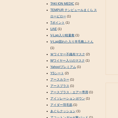
TAKI ION MEDIC
(1)
TEMPUR テンピュールまくら ス
ローピロー
(1)
Tポイント
(1)
UAE
(1)
V-Lap入り軽量敷
(1)
V-Lap固わた入り羊毛敷ふとん
(1)
Ｗワイヤー不織布マスク
(2)
Wワイヤー入りのマスク
(1)
Yahoo!プレミアム
(1)
YSシート
(2)
アースカラー
(1)
アースプラス
(1)
アースプラス・エアー専用
(1)
アイソレーションガウン
(1)
アイダー羽毛肌
(1)
あぐらクッション
(1)
アコットンガーゼ敷パッド
(1)