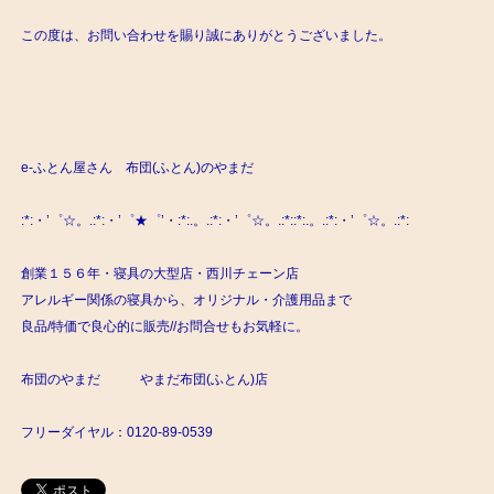
この度は、お問い合わせを賜り誠にありがとうございました。
e-ふとん屋さん 布団(ふとん)のやまだ
:*:・’゜☆。.:*:・’゜★゜’・:*:.。.:*:・’゜☆。.:*::*:.。.:*:・’゜☆。.:*:
創業１５６年・寝具の大型店・西川チェーン店
アレルギー関係の寝具から、オリジナル・介護用品まで
良品/特価で良心的に販売//お問合せもお気軽に。
布団のやまだ やまだ布団(ふとん)店
フリーダイヤル：0120-89-0539