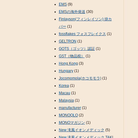
EMS
(9)
EMSの海外発送
(30)
Finlayson(フィンレイソン) 掛カ
バー
(1)
fossflakes フォスフレイクス
(1)
GELTRON
(1)
GOTS（ゴッツ）認証
(1)
GST（物品税）
(1)
Hong Kong
(3)
Hungary
(1)
Jocomomola(ホコモモラ)
(1)
Korea
(1)
Macau
(1)
Malaysia
(1)
manufacturer
(1)
MONOQLO
(2)
MONOマガジン
(1)
New 滝風イオンメディック
(5)
New 滝風イオンメディック TAKI