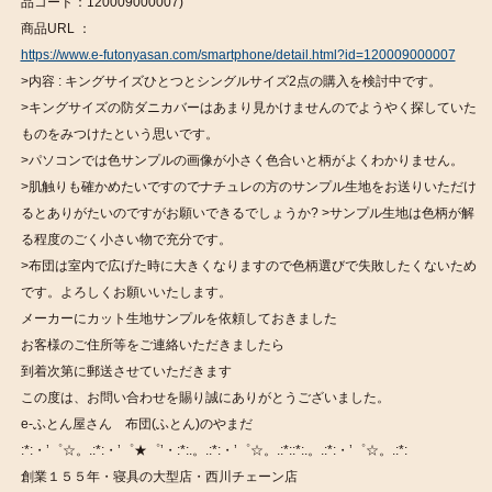
品コード：120009000007)
商品URL ：
https://www.e-futonyasan.com/smartphone/detail.html?id=120009000007
>内容 : キングサイズひとつとシングルサイズ2点の購入を検討中です。
>キングサイズの防ダニカバーはあまり見かけませんのでようやく探していた
ものをみつけたという思いです。
>パソコンでは色サンプルの画像が小さく色合いと柄がよくわかりません。
>肌触りも確かめたいですのでナチュレの方のサンプル生地をお送りいただけ
るとありがたいのですがお願いできるでしょうか? >サンプル生地は色柄が解
る程度のごく小さい物で充分です。
>布団は室内で広げた時に大きくなりますので色柄選びで失敗したくないため
です。よろしくお願いいたします。
メーカーにカット生地サンプルを依頼しておきました
お客様のご住所等をご連絡いただきましたら
到着次第に郵送させていただきます
この度は、お問い合わせを賜り誠にありがとうございました。
e-ふとん屋さん 布団(ふとん)のやまだ
:*:・’゜☆。.:*:・’゜★゜’・:*:.。.:*:・’゜☆。.:*::*:.。.:*:・’゜☆。.:*:
創業１５５年・寝具の大型店・西川チェーン店