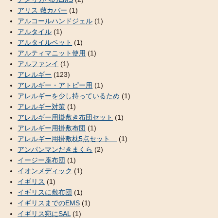
アリス 敷カバー
(1)
アルコールハンドジェル
(1)
アルタイル
(1)
アルタイルベット
(1)
アルティマニット使用
(1)
アルファンイ
(1)
アレルギー
(123)
アレルギー・アトピー用
(1)
アレルギーを少し持っているため
(1)
アレルギー対策
(1)
アレルギー用掛敷き布団セット
(1)
アレルギー用掛敷布団
(1)
アレルギー用掛敷枕5点セット
(1)
アンパンマンだきまくら
(2)
イージー座布団
(1)
イオンメディック
(1)
イギリス
(1)
イギリスに敷布団
(1)
イギリスまでのEMS
(1)
イギリス宛にSAL
(1)