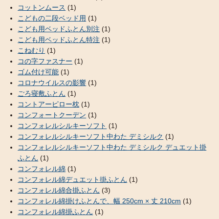
コットンムース
(1)
こどもの二段ベッド用
(1)
こども用ベッドふとん別注
(1)
こども用ベッドふとん特注
(1)
こねむり
(1)
コの字ファスナー
(1)
ゴム付け可能
(1)
コロナウイルスの影響
(1)
ごろ寝敷ふとん
(1)
コントアーピロー枕
(1)
コンフォートクーデン
(1)
コンフォレルシルキーソフト
(1)
コンフォレルシルキーソフト中わた デミシルク
(1)
コンフォレルシルキーソフト中わた デミシルク デュエット掛
ふとん
(1)
コンフォレル綿
(1)
コンフォレル綿デュエット掛ふとん
(1)
コンフォレル綿合掛ふとん
(3)
コンフォレル綿掛けふとんで、幅 250cm × 丈 210cm
(1)
コンフォレル綿掛ふとん
(1)