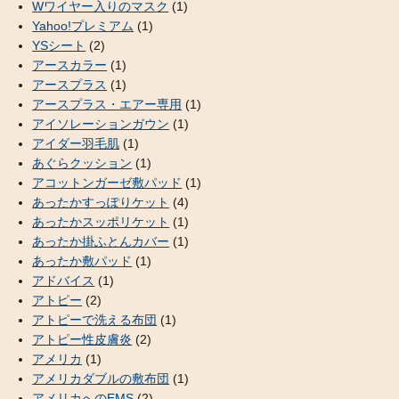
Wワイヤー入りのマスク
(1)
Yahoo!プレミアム
(1)
YSシート
(2)
アースカラー
(1)
アースプラス
(1)
アースプラス・エアー専用
(1)
アイソレーションガウン
(1)
アイダー羽毛肌
(1)
あぐらクッション
(1)
アコットンガーゼ敷パッド
(1)
あったかすっぽりケット
(4)
あったかスッポリケット
(1)
あったか掛ふとんカバー
(1)
あったか敷パッド
(1)
アドバイス
(1)
アトピー
(2)
アトピーで洗える布団
(1)
アトピー性皮膚炎
(2)
アメリカ
(1)
アメリカダブルの敷布団
(1)
アメリカへのEMS
(2)