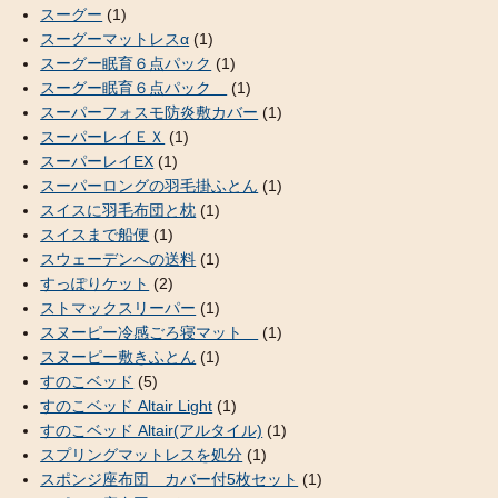
スーグー
(1)
スーグーマットレスα
(1)
スーグー眠育６点パック
(1)
スーグー眠育６点パック
(1)
スーパーフォスモ防炎敷カバー
(1)
スーパーレイＥＸ
(1)
スーパーレイEX
(1)
スーパーロングの羽毛掛ふとん
(1)
スイスに羽毛布団と枕
(1)
スイスまで船便
(1)
スウェーデンへの送料
(1)
すっぽりケット
(2)
ストマックスリーパー
(1)
スヌーピー冷感ごろ寝マット
(1)
スヌーピー敷きふとん
(1)
すのこベッド
(5)
すのこベッド Altair Light
(1)
すのこベッド Altair(アルタイル)
(1)
スプリングマットレスを処分
(1)
スポンジ座布団 カバー付5枚セット
(1)