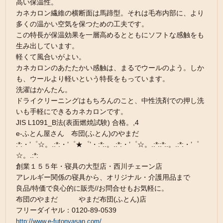
高い保温性。
カネカロン繊維の横断面は馬蹄型。それは毛布内部に、より
多くの温かい空気を保つための工夫です。
この特長が保温効果を一層高めるとともにソフトな感触をも
生み出しています。
軽くて風合いがよい。
カネカロンのあたたかい感触は、まるでウールのよう。しか
も、ウールより軽いという特長をもっています。
洗濯はかんたん。
ドライクリーニングはもちろんのこと、中性洗剤での押し洗
いも手軽にできるカネカロンです。
JIS L1091_B法(表面燃焼試験) 合格。,4
e-ふとん屋さん 布団(ふとん)のやまだ
:*:・’゜☆。.:*:・’゜★゜’・:*:.。.:*:・’゜☆。.:*::*:.。.:*:・’゜
☆。.:*:
創業１５５年・寝具の大型店・西川チェーン店
アレルギー関係の寝具から、オリジナル・介護用品まで
良品/特価で良心的に販売//お問合せもお気軽に。
布団のやまだ やまだ布団(ふとん)店
フリーダイヤル：0120-89-0539
http://www.e-futonyasan.com/