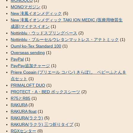
MONOQLO
(2)
MONOマガジン
(1)
New 滝風イオンメディック
(5)
New 滝風イオンメディック TAKI ION MEDIC (医療用物質生
成器)マイナスイオン
(1)
Nottinblu・ウッドスプリングベース
(2)
Nottinblu・ブルーセルウレタンマットレス・アナトミック
(1)
Ouml;ko-Tex Standard 100
(1)
Overseas sending
(1)
PayPal
(1)
PayPay追加チャージ
(1)
Priere Copain (プリエール コパン) きらぼし ベビーふとん８
点セット
(1)
PRIMALOFT DUO
(1)
PROTECT・A・BED ボックスシーツ
(2)
R75とR85
(1)
RAKURA
(3)
RAKURA float
(1)
RAKURA(ラクラ)
(5)
RAKURA(ラクラ) 三つ折りタイプ
(1)
RGXセンター
(0)