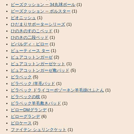
ビーズクッション ─ 34丸球ボール
(1)
ビーズクッション ─ ボルスター
(1)
ピオニッシュ
(1)
ひだまりサポーターシリーズ
(1)
ひのきのすのこベッド
(1)
ひのきの二段ベッド
(1)
ビバルディ・ピロー
(1)
ビューティース ター
(1)
ピュアコットンガーゼ
(2)
ピュアコットンガーゼケット
(1)
ピュアコットンガーゼ敷パッド
(5)
ビラベック
(5)
ビラベック /羊毛パッド
(1)
ビラベック ドライコーポゾーネン羊毛掛けふとん
(1)
ビラベックの枕
(1)
ビラベック羊毛敷きパッド
(1)
ピローDMグランデ
(1)
ピローグランデ
(6)
ピロケース
(2)
ファイテン シュリンクケット
(1)