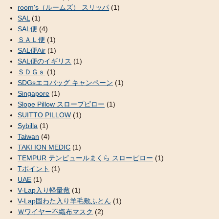
room's（ルームズ） スリッパ
(1)
SAL
(1)
SAL便
(4)
ＳＡＬ便
(1)
SAL便Air
(1)
SAL便のイギリス
(1)
ＳＤＧｓ
(1)
SDGsエコバッグ キャンペーン
(1)
Singapore
(1)
Slope Pillow スロープピロー
(1)
SUITTO PILLOW
(1)
Sybilla
(1)
Taiwan
(4)
TAKI ION MEDIC
(1)
TEMPUR テンピュールまくら スローピロー
(1)
Tポイント
(1)
UAE
(1)
V-Lap入り軽量敷
(1)
V-Lap固わた入り羊毛敷ふとん
(1)
Ｗワイヤー不織布マスク
(2)