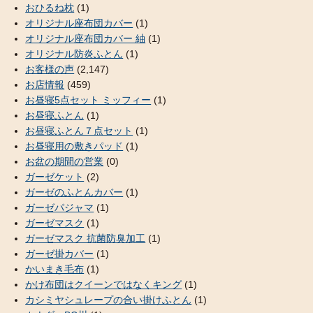
おひるね枕
(1)
オリジナル座布団カバー
(1)
オリジナル座布団カバー 紬
(1)
オリジナル防炎ふとん
(1)
お客様の声
(2,147)
お店情報
(459)
お昼寝5点セット ミッフィー
(1)
お昼寝ふとん
(1)
お昼寝ふとん７点セット
(1)
お昼寝用の敷きパッド
(1)
お盆の期間の営業
(0)
ガーゼケット
(2)
ガーゼのふとんカバー
(1)
ガーゼパジャマ
(1)
ガーゼマスク
(1)
ガーゼマスク 抗菌防臭加工
(1)
ガーゼ掛カバー
(1)
かいまき毛布
(1)
かけ布団はクイーンではなくキング
(1)
カシミヤシュレープの合い掛けふとん
(1)