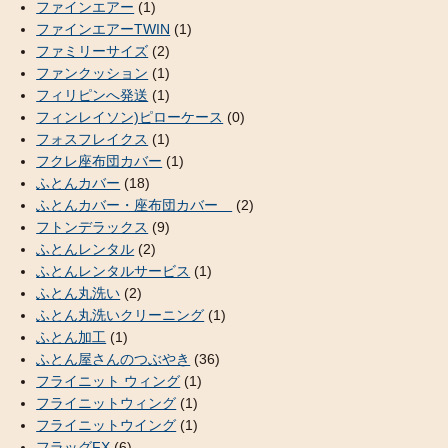
ファインエアー
(1)
ファインエアーTWIN
(1)
ファミリーサイズ
(2)
ファンクッション
(1)
フィリピンへ発送
(1)
フィンレイソン)ピローケース
(0)
フォスフレイクス
(1)
フクレ座布団カバー
(1)
ふとんカバー
(18)
ふとんカバー・座布団カバー
(2)
フトンデラックス
(9)
ふとんレンタル
(2)
ふとんレンタルサービス
(1)
ふとん丸洗い
(2)
ふとん丸洗いクリーニング
(1)
ふとん加工
(1)
ふとん屋さんのつぶやき
(36)
フライニット ウィング
(1)
フライニットウィング
(1)
フライニットウイング
(1)
フラッグFX
(6)