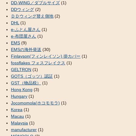
DD-WING／ダブルサイズ
(1)
DDウィング
(2)
ＤＤウィング替え側地
(2)
DHL
(1)
e-ふとん屋さん
(1)
e-布団屋さん
(1)
EMS
(9)
EMSの海外発送
(30)
Finlayson(フィンレイソン) 掛カバー
(1)
fossflakes フォスフレイクス
(1)
GELTRON
(1)
GOTS（ゴッツ）認証
(1)
GST（物品税）
(1)
Hong Kong
(3)
Hungary
(1)
Jocomomola(ホコモモラ)
(1)
Korea
(1)
Macau
(1)
Malaysia
(1)
manufacturer
(1)