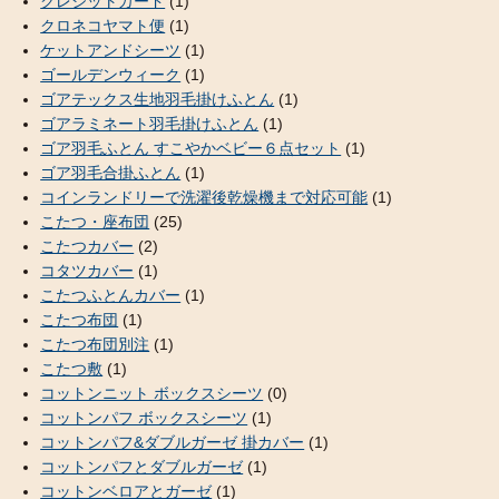
クレジットカード
(1)
クロネコヤマト便
(1)
ケットアンドシーツ
(1)
ゴールデンウィーク
(1)
ゴアテックス生地羽毛掛けふとん
(1)
ゴアラミネート羽毛掛けふとん
(1)
ゴア羽毛ふとん すこやかベビー６点セット
(1)
ゴア羽毛合掛ふとん
(1)
コインランドリーで洗濯後乾燥機まで対応可能
(1)
こたつ・座布団
(25)
こたつカバー
(2)
コタツカバー
(1)
こたつふとんカバー
(1)
こたつ布団
(1)
こたつ布団別注
(1)
こたつ敷
(1)
コットンニット ボックスシーツ
(0)
コットンパフ ボックスシーツ
(1)
コットンパフ&ダブルガーゼ 掛カバー
(1)
コットンパフとダブルガーゼ
(1)
コットンベロアとガーゼ
(1)