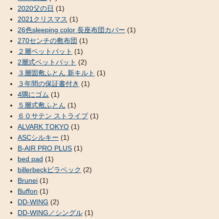
2020父の日
(1)
2021クリスマス
(1)
26色sleeping color 長座布団カバー
(1)
270センチの敷布団
(1)
２層ベットパット
(1)
2層式ベットパット
(2)
３層固敷ふとん 新キルト
(1)
３年間の保証書付き
(1)
4隅にゴム
(1)
５層式敷ふとん
(1)
６０サテン ストライプ
(1)
ALVARK TOKYO
(1)
ASCシルキー
(1)
B-AIR PRO PLUS
(1)
bed pad
(1)
billerbeckビラベック
(2)
Brunei
(1)
Buffon
(1)
DD-WING
(2)
DD-WING／シングル
(1)