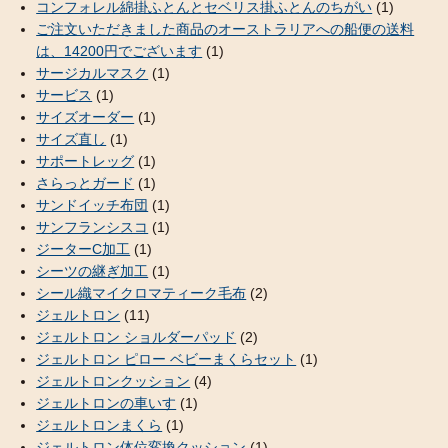
コンフォレル綿掛ふとんとセベリス掛ふとんのちがい
(1)
ご注文いただきました商品のオーストラリアへの船便の送料
は、14200円でございます
(1)
サージカルマスク
(1)
サービス
(1)
サイズオーダー
(1)
サイズ直し
(1)
サポートレッグ
(1)
さらっとガード
(1)
サンドイッチ布団
(1)
サンフランシスコ
(1)
ジーターC加工
(1)
シーツの継ぎ加工
(1)
シール織マイクロマティーク毛布
(2)
ジェルトロン
(11)
ジェルトロン ショルダーパッド
(2)
ジェルトロン ピロー ベビーまくらセット
(1)
ジェルトロンクッション
(4)
ジェルトロンの車いす
(1)
ジェルトロンまくら
(1)
ジェルトロン体位変換クッション
(1)