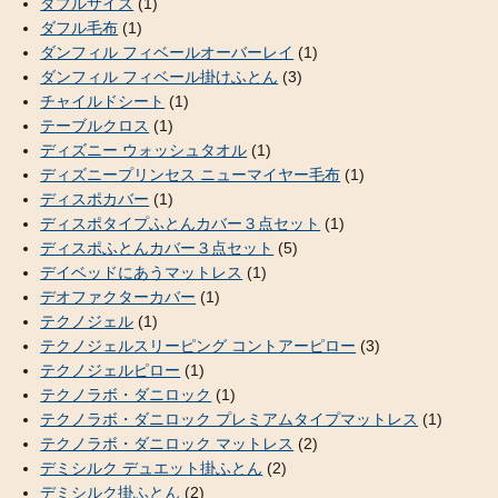
ダブルサイズ
(1)
ダフル毛布
(1)
ダンフィル フィベールオーバーレイ
(1)
ダンフィル フィベール掛けふとん
(3)
チャイルドシート
(1)
テーブルクロス
(1)
ディズニー ウォッシュタオル
(1)
ディズニープリンセス ニューマイヤー毛布
(1)
ディスポカバー
(1)
ディスポタイプふとんカバー３点セット
(1)
ディスポふとんカバー３点セット
(5)
デイベッドにあうマットレス
(1)
デオファクターカバー
(1)
テクノジェル
(1)
テクノジェルスリーピング コントアーピロー
(3)
テクノジェルピロー
(1)
テクノラボ・ダニロック
(1)
テクノラボ・ダニロック プレミアムタイプマットレス
(1)
テクノラボ・ダニロック マットレス
(2)
デミシルク デュエット掛ふとん
(2)
デミシルク掛ふとん
(2)