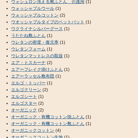
ウォシュロン洗える敷ふとん 介護用
(1)
ウォッシャブルウール
(1)
ウォッシャブルコットン
(2)
ウオッシャブルタイプのベットパット
(1)
ウクライナシルバーグース
(1)
うたたね敷ふとん
(1)
ウレタンの密度・復元率
(1)
ウレタンフォーム
(1)
ウレタンマットレスの取扱
(1)
エア・トスカーナ
(2)
エアーフレイク掛けふとん
(1)
エアーラッセル敷布団
(1)
エルゴ・トッパー
(1)
エルゴクリーン
(2)
エルゴシート
(1)
エルゴスター
(2)
オーガニック
(2)
オーガニック・有機コットン掛ふとん
(1)
オーガニック・有機コットン敷ふとん
(1)
オーガニックコットン
(4)
オーガニックコットン生地
(1)