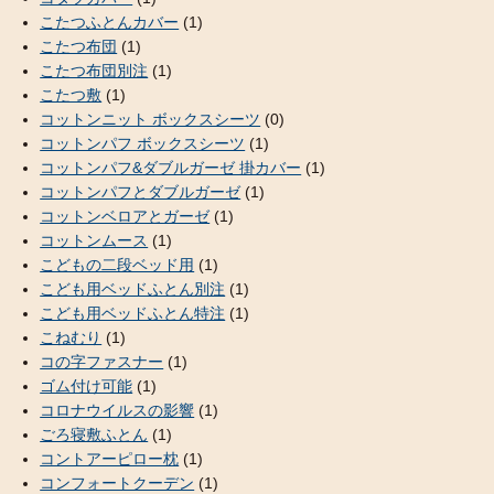
こたつふとんカバー
(1)
こたつ布団
(1)
こたつ布団別注
(1)
こたつ敷
(1)
コットンニット ボックスシーツ
(0)
コットンパフ ボックスシーツ
(1)
コットンパフ&ダブルガーゼ 掛カバー
(1)
コットンパフとダブルガーゼ
(1)
コットンベロアとガーゼ
(1)
コットンムース
(1)
こどもの二段ベッド用
(1)
こども用ベッドふとん別注
(1)
こども用ベッドふとん特注
(1)
こねむり
(1)
コの字ファスナー
(1)
ゴム付け可能
(1)
コロナウイルスの影響
(1)
ごろ寝敷ふとん
(1)
コントアーピロー枕
(1)
コンフォートクーデン
(1)