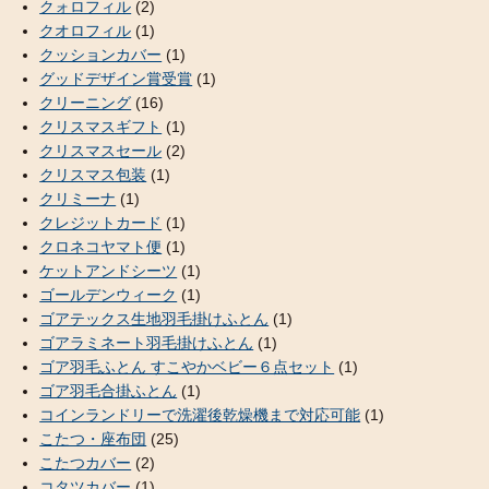
クォロフィル
(2)
クオロフィル
(1)
クッションカバー
(1)
グッドデザイン賞受賞
(1)
クリーニング
(16)
クリスマスギフト
(1)
クリスマスセール
(2)
クリスマス包装
(1)
クリミーナ
(1)
クレジットカード
(1)
クロネコヤマト便
(1)
ケットアンドシーツ
(1)
ゴールデンウィーク
(1)
ゴアテックス生地羽毛掛けふとん
(1)
ゴアラミネート羽毛掛けふとん
(1)
ゴア羽毛ふとん すこやかベビー６点セット
(1)
ゴア羽毛合掛ふとん
(1)
コインランドリーで洗濯後乾燥機まで対応可能
(1)
こたつ・座布団
(25)
こたつカバー
(2)
コタツカバー
(1)