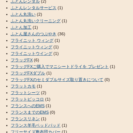
ふとんレンタル
(2)
ふとんレンタルサービス
(1)
ふとん丸洗い
(2)
ふとん丸洗いクリーニング
(1)
ふとん加工
(1)
ふとん屋さんのつぶやき
(36)
フライニット ウィング
(1)
フライニットウィング
(1)
フライニットウイング
(1)
フラッグFX
(6)
フラッグFXご購入でマニシートドライを プレゼント
(1)
フラッグFXダブル
(1)
フラッグFXのセミダブルサイズ取り置きについて
(0)
フラットカモ
(1)
フラットシーツ
(2)
フラットピッコロ
(1)
フランスへのEMS
(1)
フランスまでのEMS
(0)
フランスリネン
(1)
フランス羊毛ベッドパッド
(1)
フリーサイズ敷布団カバー
(1)