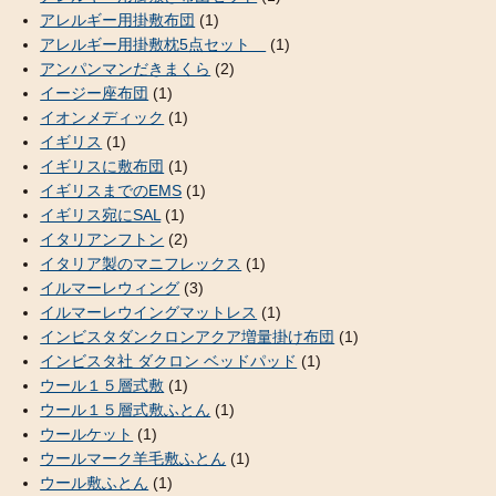
アレルギー用掛敷布団
(1)
アレルギー用掛敷枕5点セット
(1)
アンパンマンだきまくら
(2)
イージー座布団
(1)
イオンメディック
(1)
イギリス
(1)
イギリスに敷布団
(1)
イギリスまでのEMS
(1)
イギリス宛にSAL
(1)
イタリアンフトン
(2)
イタリア製のマニフレックス
(1)
イルマーレウィング
(3)
イルマーレウイングマットレス
(1)
インビスタダンクロンアクア増量掛け布団
(1)
インビスタ社 ダクロン ベッドパッド
(1)
ウール１５層式敷
(1)
ウール１５層式敷ふとん
(1)
ウールケット
(1)
ウールマーク羊毛敷ふとん
(1)
ウール敷ふとん
(1)