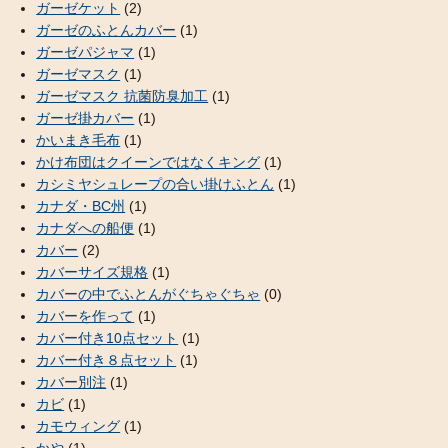
ガーゼケット
(2)
ガーゼのふとんカバー
(1)
ガーゼパジャマ
(1)
ガーゼマスク
(1)
ガーゼマスク 抗菌防臭加工
(1)
ガーゼ掛カバー
(1)
かいまき毛布
(1)
かけ布団はクイーンではなくキング
(1)
カシミヤシュレープの合い掛けふとん
(1)
カナダ・BC州
(1)
カナダへの船便
(1)
カバー
(2)
カバーサイズ規格
(1)
カバーの中でふとんがぐちゃぐちゃ
(0)
カバーを作って
(1)
カバー付き10点セット
(1)
カバー付き８点セット
(1)
カバー別注
(1)
カビ
(1)
カモウィング
(1)
かや
(1)