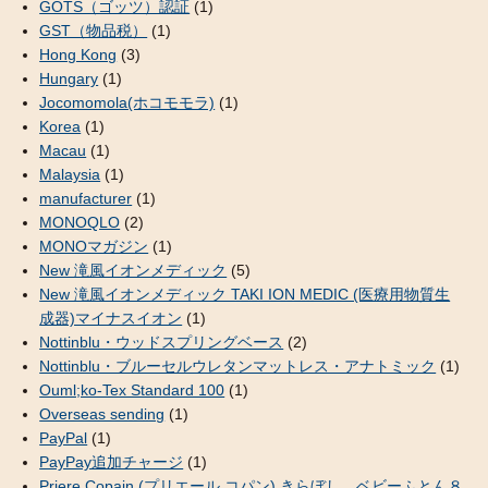
GOTS（ゴッツ）認証
(1)
GST（物品税）
(1)
Hong Kong
(3)
Hungary
(1)
Jocomomola(ホコモモラ)
(1)
Korea
(1)
Macau
(1)
Malaysia
(1)
manufacturer
(1)
MONOQLO
(2)
MONOマガジン
(1)
New 滝風イオンメディック
(5)
New 滝風イオンメディック TAKI ION MEDIC (医療用物質生
成器)マイナスイオン
(1)
Nottinblu・ウッドスプリングベース
(2)
Nottinblu・ブルーセルウレタンマットレス・アナトミック
(1)
Ouml;ko-Tex Standard 100
(1)
Overseas sending
(1)
PayPal
(1)
PayPay追加チャージ
(1)
Priere Copain (プリエール コパン) きらぼし ベビーふとん８