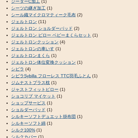
ジーターC加工
(1)
シーツの継ぎ加工
(1)
シール織マイクロマティーク毛布
(2)
ジェルトロン
(11)
ジェルトロン ショルダーパッド
(2)
ジェルトロン ピロー ベビーまくらセット
(1)
ジェルトロンクッション
(4)
ジェルトロンの車いす
(1)
ジェルトロンまくら
(1)
ジェルトロン体位変換クッション
(1)
シビラ
(4)
シビラSybilla フローレス TTC羽毛ふとん
(1)
ジムナストプラス枕
(1)
ジャストフィットピロー
(1)
ショコリブ マイケット
(1)
ショップサービス
(1)
ショルダーパッド
(1)
シルキーソフトデュエット掛布団
(1)
シルキーソフト綿
(1)
シルク100%
(1)
シルクカバー
(1)