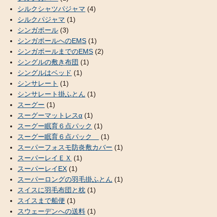
シルクシャツパジャマ
(4)
シルクパジャマ
(1)
シンガポール
(3)
シンガポールへのEMS
(1)
シンガポールまでのEMS
(2)
シングルの敷き布団
(1)
シングルはベッド
(1)
シンサレート
(1)
シンサレート掛ふとん
(1)
スーグー
(1)
スーグーマットレスα
(1)
スーグー眠育６点パック
(1)
スーグー眠育６点パック
(1)
スーパーフォスモ防炎敷カバー
(1)
スーパーレイＥＸ
(1)
スーパーレイEX
(1)
スーパーロングの羽毛掛ふとん
(1)
スイスに羽毛布団と枕
(1)
スイスまで船便
(1)
スウェーデンへの送料
(1)