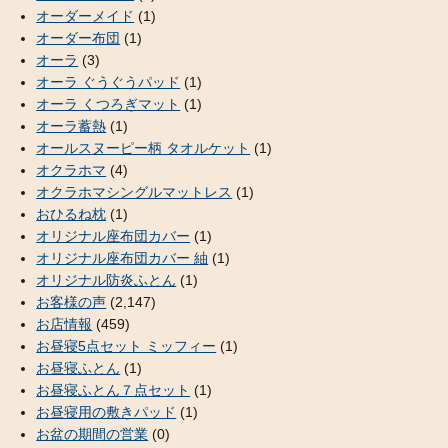
オーダーメイド
(1)
オーダー布団
(1)
オーラ
(3)
オーラ ぐうぐうパッド
(1)
オーラ くつろぎマット
(1)
オーラ蓄熱
(1)
オールスヌーピー柄 タオルケット
(1)
オクラホマ
(4)
オクラホマシングルマットレス
(1)
おひるね枕
(1)
オリジナル座布団カバー
(1)
オリジナル座布団カバー 紬
(1)
オリジナル防炎ふとん
(1)
お客様の声
(2,147)
お店情報
(459)
お昼寝5点セット ミッフィー
(1)
お昼寝ふとん
(1)
お昼寝ふとん７点セット
(1)
お昼寝用の敷きパッド
(1)
お盆の期間の営業
(0)