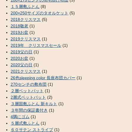
１５層敷ふとん
(8)
200×250サイズのタオルケット
(5)
2018クリスマス
(5)
2018敬老
(1)
2019お盆
(1)
2019クリスマス
(1)
2019年 クリスマスセール
(1)
2019父の日
(1)
2020お盆
(1)
2020父の日
(1)
2021クリスマス
(1)
26色sleeping color 長座布団カバー
(1)
270センチの敷布団
(1)
２層ベットパット
(1)
2層式ベットパット
(2)
３層固敷ふとん 新キルト
(1)
３年間の保証書付き
(1)
4隅にゴム
(1)
５層式敷ふとん
(1)
６０サテン ストライプ
(1)