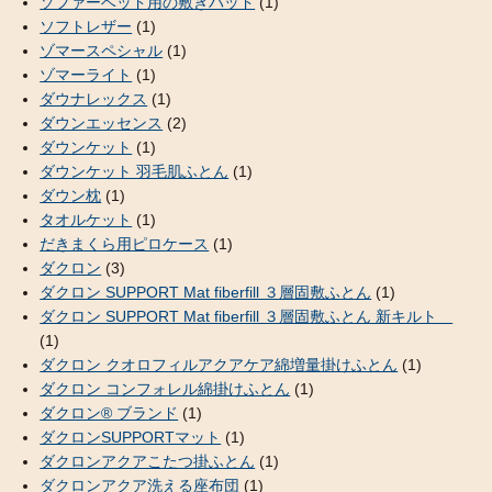
ソファーベッド用の敷きパッド
(1)
ソフトレザー
(1)
ゾマースペシャル
(1)
ゾマーライト
(1)
ダウナレックス
(1)
ダウンエッセンス
(2)
ダウンケット
(1)
ダウンケット 羽毛肌ふとん
(1)
ダウン枕
(1)
タオルケット
(1)
だきまくら用ピロケース
(1)
ダクロン
(3)
ダクロン SUPPORT Mat fiberfill ３層固敷ふとん
(1)
ダクロン SUPPORT Mat fiberfill ３層固敷ふとん 新キルト
(1)
ダクロン クオロフィルアクアケア綿増量掛けふとん
(1)
ダクロン コンフォレル綿掛けふとん
(1)
ダクロン® ブランド
(1)
ダクロンSUPPORTマット
(1)
ダクロンアクアこたつ掛ふとん
(1)
ダクロンアクア洗える座布団
(1)