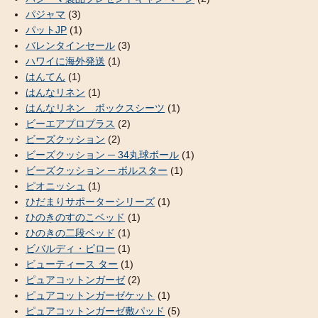
パジャマ
(3)
パットJP
(1)
バレンタインセール
(3)
ハワイに海外発送
(1)
はんてん
(1)
はんなリネン
(1)
はんなリネン ボックスシーツ
(1)
ビーエアプロプラス
(2)
ビーズクッション
(2)
ビーズクッション ─ 34丸球ボール
(1)
ビーズクッション ─ ボルスター
(1)
ピオニッシュ
(1)
ひだまりサポーターシリーズ
(1)
ひのきのすのこベッド
(1)
ひのきの二段ベッド
(1)
ビバルディ・ピロー
(1)
ビューティース ター
(1)
ピュアコットンガーゼ
(2)
ピュアコットンガーゼケット
(1)
ピュアコットンガーゼ敷パッド
(5)