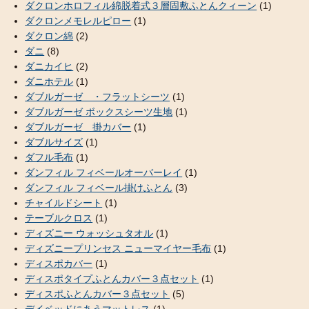
ダクロンホロフィル綿脱着式３層固敷ふとんクィーン
(1)
ダクロンメモレルピロー
(1)
ダクロン綿
(2)
ダニ
(8)
ダニカイヒ
(2)
ダニホテル
(1)
ダブルガーゼ ・フラットシーツ
(1)
ダブルガーゼ ボックスシーツ生地
(1)
ダブルガーゼ 掛カバー
(1)
ダブルサイズ
(1)
ダフル毛布
(1)
ダンフィル フィベールオーバーレイ
(1)
ダンフィル フィベール掛けふとん
(3)
チャイルドシート
(1)
テーブルクロス
(1)
ディズニー ウォッシュタオル
(1)
ディズニープリンセス ニューマイヤー毛布
(1)
ディスポカバー
(1)
ディスポタイプふとんカバー３点セット
(1)
ディスポふとんカバー３点セット
(5)
デイベッドにあうマットレス
(1)