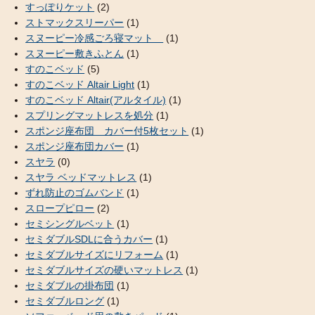
すっぽりケット
(2)
ストマックスリーパー
(1)
スヌーピー冷感ごろ寝マット
(1)
スヌーピー敷きふとん
(1)
すのこベッド
(5)
すのこベッド Altair Light
(1)
すのこベッド Altair(アルタイル)
(1)
スプリングマットレスを処分
(1)
スポンジ座布団 カバー付5枚セット
(1)
スポンジ座布団カバー
(1)
スヤラ
(0)
スヤラ ベッドマットレス
(1)
ずれ防止のゴムバンド
(1)
スロープピロー
(2)
セミシングルベット
(1)
セミダブルSDLに合うカバー
(1)
セミダブルサイズにリフォーム
(1)
セミダブルサイズの硬いマットレス
(1)
セミダブルの掛布団
(1)
セミダブルロング
(1)