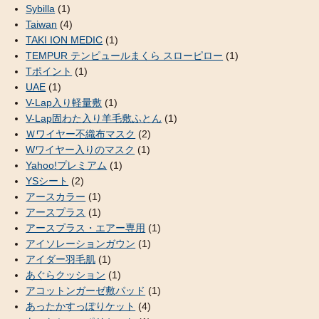
Sybilla
(1)
Taiwan
(4)
TAKI ION MEDIC
(1)
TEMPUR テンピュールまくら スローピロー
(1)
Tポイント
(1)
UAE
(1)
V-Lap入り軽量敷
(1)
V-Lap固わた入り羊毛敷ふとん
(1)
Ｗワイヤー不織布マスク
(2)
Wワイヤー入りのマスク
(1)
Yahoo!プレミアム
(1)
YSシート
(2)
アースカラー
(1)
アースプラス
(1)
アースプラス・エアー専用
(1)
アイソレーションガウン
(1)
アイダー羽毛肌
(1)
あぐらクッション
(1)
アコットンガーゼ敷パッド
(1)
あったかすっぽりケット
(4)