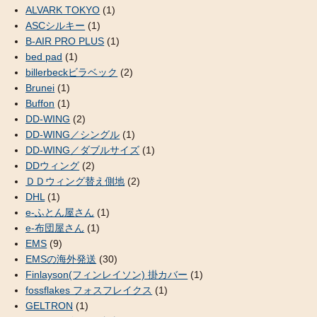
ALVARK TOKYO
(1)
ASCシルキー
(1)
B-AIR PRO PLUS
(1)
bed pad
(1)
billerbeckビラベック
(2)
Brunei
(1)
Buffon
(1)
DD-WING
(2)
DD-WING／シングル
(1)
DD-WING／ダブルサイズ
(1)
DDウィング
(2)
ＤＤウィング替え側地
(2)
DHL
(1)
e-ふとん屋さん
(1)
e-布団屋さん
(1)
EMS
(9)
EMSの海外発送
(30)
Finlayson(フィンレイソン) 掛カバー
(1)
fossflakes フォスフレイクス
(1)
GELTRON
(1)