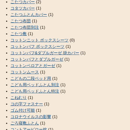
こたつカバー
(2)
コタツカバー
(1)
こたつふとんカバー
(1)
こたつ布団
(1)
こたつ布団別注
(1)
こたつ敷
(1)
コットンニット ボックスシーツ
(0)
コットンパフ ボックスシーツ
(1)
コットンパフ&ダブルガーゼ 掛カバー
(1)
コットンパフとダブルガーゼ
(1)
コットンベロアとガーゼ
(1)
コットンムース
(1)
こどもの二段ベッド用
(1)
こども用ベッドふとん別注
(1)
こども用ベッドふとん特注
(1)
こねむり
(1)
コの字ファスナー
(1)
ゴム付け可能
(1)
コロナウイルスの影響
(1)
ごろ寝敷ふとん
(1)
コントアーピロー枕
(1)