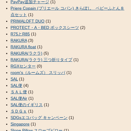
PayPay追加チャージ
(1)
Priere Copain (プリエール コパン) きらぼし ベビーふとん８
点セット
(1)
PRIMALOFT DUO
(1)
PROTECT・A・BED ボックスシーツ
(2)
R75とR85
(1)
RAKURA
(3)
RAKURA float
(1)
RAKURA(ラクラ)
(5)
RAKURA(ラクラ) 三つ折りタイプ
(1)
RGXセンター
(0)
room's（ルームズ） スリッパ
(1)
SAL
(1)
SAL便
(4)
ＳＡＬ便
(1)
SAL便Air
(1)
SAL便のイギリス
(1)
ＳＤＧｓ
(1)
SDGsエコバッグ キャンペーン
(1)
Singapore
(1)
Slope Pillow スロープピロー
(1)