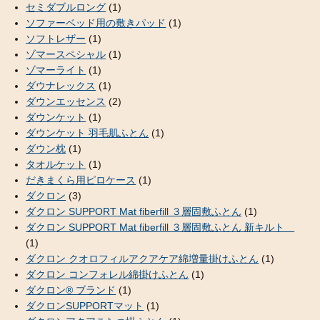
セミダブルロング
(1)
ソファーベッド用の敷きパッド
(1)
ソフトレザー
(1)
ゾマースペシャル
(1)
ゾマーライト
(1)
ダウナレックス
(1)
ダウンエッセンス
(2)
ダウンケット
(1)
ダウンケット 羽毛肌ふとん
(1)
ダウン枕
(1)
タオルケット
(1)
だきまくら用ピロケース
(1)
ダクロン
(3)
ダクロン SUPPORT Mat fiberfill ３層固敷ふとん
(1)
ダクロン SUPPORT Mat fiberfill ３層固敷ふとん 新キルト
(1)
ダクロン クオロフィルアクアケア綿増量掛けふとん
(1)
ダクロン コンフォレル綿掛けふとん
(1)
ダクロン® ブランド
(1)
ダクロンSUPPORTマット
(1)