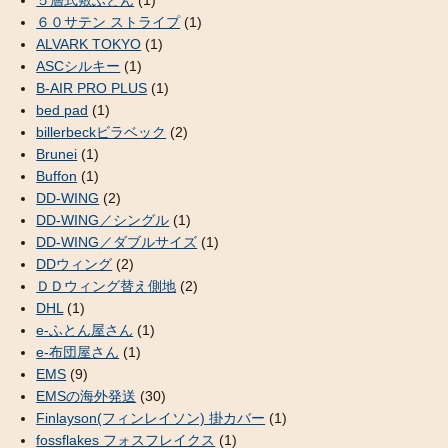
６０サテン ストライプ
(1)
ALVARK TOKYO
(1)
ASCシルキー
(1)
B-AIR PRO PLUS
(1)
bed pad
(1)
billerbeckビラベック
(2)
Brunei
(1)
Buffon
(1)
DD-WING
(2)
DD-WING／シングル
(1)
DD-WING／ダブルサイズ
(1)
DDウィング
(2)
ＤＤウィング替え側地
(2)
DHL
(1)
e-ふとん屋さん
(1)
e-布団屋さん
(1)
EMS
(9)
EMSの海外発送
(30)
Finlayson(フィンレイソン) 掛カバー
(1)
fossflakes フォスフレイクス
(1)