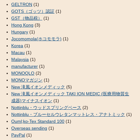
GELTRON
(1)
GOTS（ゴッツ）認証
(1)
GST（物品税）
(1)
Hong Kong
(3)
Hungary
(1)
Jocomomola(ホコモモラ)
(1)
Korea
(1)
Macau
(1)
Malaysia
(1)
manufacturer
(1)
MONOQLO
(2)
MONOマガジン
(1)
New 滝風イオンメディック
(5)
New 滝風イオンメディック TAKI ION MEDIC (医療用物質生
成器)マイナスイオン
(1)
Nottinblu・ウッドスプリングベース
(2)
Nottinblu・ブルーセルウレタンマットレス・アナトミック
(1)
Ouml;ko-Tex Standard 100
(1)
Overseas sending
(1)
PayPal
(1)