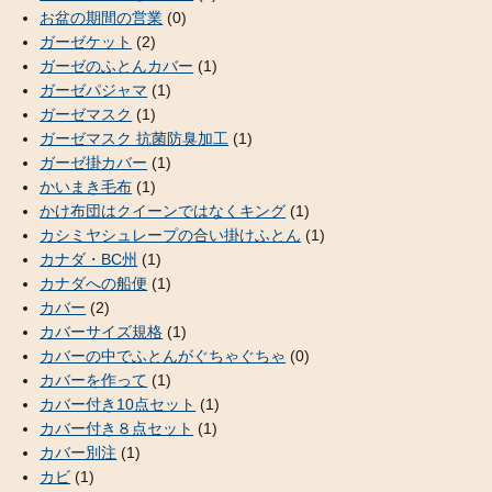
お盆の期間の営業
(0)
ガーゼケット
(2)
ガーゼのふとんカバー
(1)
ガーゼパジャマ
(1)
ガーゼマスク
(1)
ガーゼマスク 抗菌防臭加工
(1)
ガーゼ掛カバー
(1)
かいまき毛布
(1)
かけ布団はクイーンではなくキング
(1)
カシミヤシュレープの合い掛けふとん
(1)
カナダ・BC州
(1)
カナダへの船便
(1)
カバー
(2)
カバーサイズ規格
(1)
カバーの中でふとんがぐちゃぐちゃ
(0)
カバーを作って
(1)
カバー付き10点セット
(1)
カバー付き８点セット
(1)
カバー別注
(1)
カビ
(1)