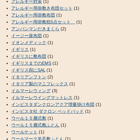
アレルギー対策
(1)
アレルギー用掛敷き布団セット
(1)
アレルギー用掛敷布団
(1)
アレルギー用掛敷枕5点セット
(1)
アンパンマンだきまくら
(2)
イージー座布団
(1)
イオンメディック
(1)
イギリス
(1)
イギリスに敷布団
(1)
イギリスまでのEMS
(1)
イギリス宛にSAL
(1)
イタリアンフトン
(2)
イタリア製のマニフレックス
(1)
イルマーレウィング
(3)
イルマーレウイングマットレス
(1)
インビスタダンクロンアクア増量掛け布団
(1)
インビスタ社 ダクロン ベッドパッド
(1)
ウール１５層式敷
(1)
ウール１５層式敷ふとん
(1)
ウールケット
(1)
ウールマーク羊毛敷ふとん
(1)