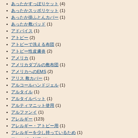
あったかすっぽりケット
(4)
あったかスッポリケット
(1)
あったか掛ふとんカバー
(1)
あったか敷パッド
(1)
アドバイス
(1)
アトピー
(2)
アトピーで洗える布団
(1)
アトピー性皮膚炎
(2)
アメリカ
(1)
アメリカダブルの敷布団
(1)
アメリカへのEMS
(2)
アリス 敷カバー
(1)
アルコールハンドジェル
(1)
アルタイル
(1)
アルタイルベット
(1)
アルティマニット使用
(1)
アルファンイ
(1)
アレルギー
(123)
アレルギー・アトピー用
(1)
アレルギーを少し持っているため
(1)