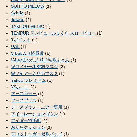
SUITTO PILLOW
(1)
Sybilla
(1)
Taiwan
(4)
TAKI ION MEDIC
(1)
TEMPUR テンピュールまくら スローピロー
(1)
Tポイント
(1)
UAE
(1)
V-Lap入り軽量敷
(1)
V-Lap固わた入り羊毛敷ふとん
(1)
Ｗワイヤー不織布マスク
(2)
Wワイヤー入りのマスク
(1)
Yahoo!プレミアム
(1)
YSシート
(2)
アースカラー
(1)
アースプラス
(1)
アースプラス・エアー専用
(1)
アイソレーションガウン
(1)
アイダー羽毛肌
(1)
あぐらクッション
(1)
アコットンガーゼ敷パッド
(1)