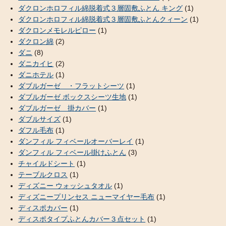
ダクロンホロフィル綿脱着式３層固敷ふとん キング
(1)
ダクロンホロフィル綿脱着式３層固敷ふとんクィーン
(1)
ダクロンメモレルピロー
(1)
ダクロン綿
(2)
ダニ
(8)
ダニカイヒ
(2)
ダニホテル
(1)
ダブルガーゼ ・フラットシーツ
(1)
ダブルガーゼ ボックスシーツ生地
(1)
ダブルガーゼ 掛カバー
(1)
ダブルサイズ
(1)
ダフル毛布
(1)
ダンフィル フィベールオーバーレイ
(1)
ダンフィル フィベール掛けふとん
(3)
チャイルドシート
(1)
テーブルクロス
(1)
ディズニー ウォッシュタオル
(1)
ディズニープリンセス ニューマイヤー毛布
(1)
ディスポカバー
(1)
ディスポタイプふとんカバー３点セット
(1)