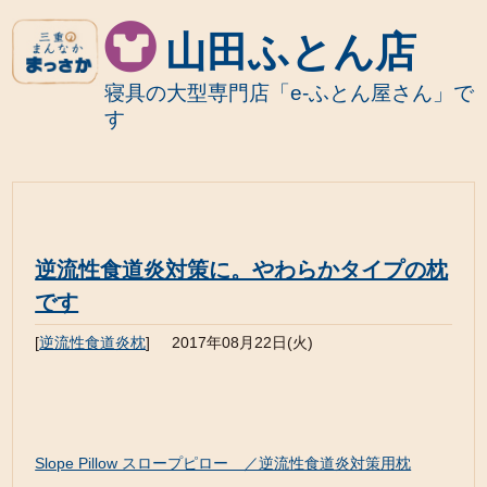
山田ふとん店
寝具の大型専門店「e-ふとん屋さん」で
す
逆流性食道炎対策に。やわらかタイプの枕
です
[
逆流性食道炎枕
]
2017年08月22日(火)
Slope Pillow スロープピロー ／逆流性食道炎対策用枕