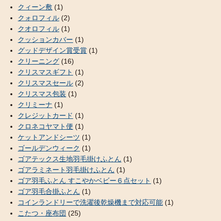
クィーン敷
(1)
クォロフィル
(2)
クオロフィル
(1)
クッションカバー
(1)
グッドデザイン賞受賞
(1)
クリーニング
(16)
クリスマスギフト
(1)
クリスマスセール
(2)
クリスマス包装
(1)
クリミーナ
(1)
クレジットカード
(1)
クロネコヤマト便
(1)
ケットアンドシーツ
(1)
ゴールデンウィーク
(1)
ゴアテックス生地羽毛掛けふとん
(1)
ゴアラミネート羽毛掛けふとん
(1)
ゴア羽毛ふとん すこやかベビー６点セット
(1)
ゴア羽毛合掛ふとん
(1)
コインランドリーで洗濯後乾燥機まで対応可能
(1)
こたつ・座布団
(25)