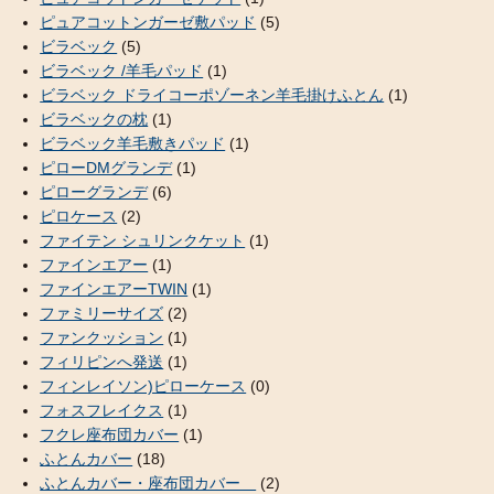
ピュアコットンガーゼ敷パッド
(5)
ビラベック
(5)
ビラベック /羊毛パッド
(1)
ビラベック ドライコーポゾーネン羊毛掛けふとん
(1)
ビラベックの枕
(1)
ビラベック羊毛敷きパッド
(1)
ピローDMグランデ
(1)
ピローグランデ
(6)
ピロケース
(2)
ファイテン シュリンクケット
(1)
ファインエアー
(1)
ファインエアーTWIN
(1)
ファミリーサイズ
(2)
ファンクッション
(1)
フィリピンへ発送
(1)
フィンレイソン)ピローケース
(0)
フォスフレイクス
(1)
フクレ座布団カバー
(1)
ふとんカバー
(18)
ふとんカバー・座布団カバー
(2)