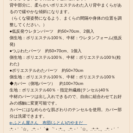
背中部分に、柔らかいポリエステルわた入り背中まくらがあ
るので緩やかな傾斜になります。
（らくな寝姿勢になるよう、まくらの間隔や身体の位置を調
整してください。）
●低反発ウレタンパーツ 約50×70cm、2個入
側生地：ポリエステル100％、中材：ウレタンフォーム(低反
発)
●つぶわたパーツ 約50×70cm、1個入
側生地：ポリエステル100％、中材：ポリエステル100％(粒
わた)
●ポリエステルわたパーツ 約50×70cm
側生地：ポリエステル100％、中材：ポリエステル100％
◆カバー（側地パーツ） 約100×70cm
生地：ポリエステル60％・指定外繊維(テンセル)40％
中材のパーツは出し入れできるので、自由に組合わせてお好
みの感触に変更可能です。
カバーにはなめらかな肌ざわりのテンセルを使用。カバー部
分は洗濯できます。
e-ふとん屋さん 布団(ふとん)のやまだ
:*:・’゜☆。.:*:・’゜★゜’・:*:.。.:*:・’゜☆。.:*::*:.。.:*:・’゜