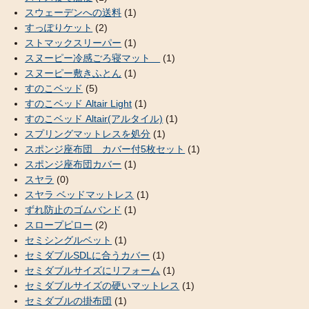
スウェーデンへの送料
(1)
すっぽりケット
(2)
ストマックスリーパー
(1)
スヌーピー冷感ごろ寝マット
(1)
スヌーピー敷きふとん
(1)
すのこベッド
(5)
すのこベッド Altair Light
(1)
すのこベッド Altair(アルタイル)
(1)
スプリングマットレスを処分
(1)
スポンジ座布団 カバー付5枚セット
(1)
スポンジ座布団カバー
(1)
スヤラ
(0)
スヤラ ベッドマットレス
(1)
ずれ防止のゴムバンド
(1)
スロープピロー
(2)
セミシングルベット
(1)
セミダブルSDLに合うカバー
(1)
セミダブルサイズにリフォーム
(1)
セミダブルサイズの硬いマットレス
(1)
セミダブルの掛布団
(1)