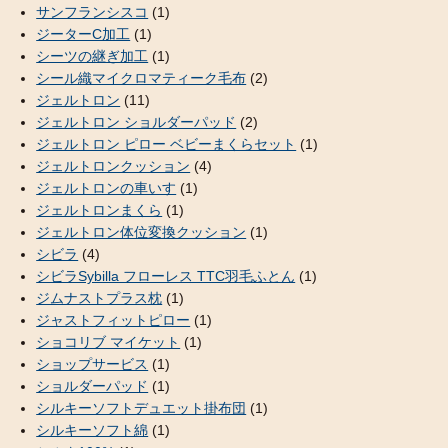
サンフランシスコ
(1)
ジーターC加工
(1)
シーツの継ぎ加工
(1)
シール織マイクロマティーク毛布
(2)
ジェルトロン
(11)
ジェルトロン ショルダーパッド
(2)
ジェルトロン ピロー ベビーまくらセット
(1)
ジェルトロンクッション
(4)
ジェルトロンの車いす
(1)
ジェルトロンまくら
(1)
ジェルトロン体位変換クッション
(1)
シビラ
(4)
シビラSybilla フローレス TTC羽毛ふとん
(1)
ジムナストプラス枕
(1)
ジャストフィットピロー
(1)
ショコリブ マイケット
(1)
ショップサービス
(1)
ショルダーパッド
(1)
シルキーソフトデュエット掛布団
(1)
シルキーソフト綿
(1)