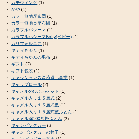
カモウィング
(1)
かや
(1)
カラー無地座布団
(1)
カラー無地長座布団
(1)
カラフルパシーマ
(1)
カラフルパシーマBaby(ベビー)
(1)
カリフォルニア
(1)
キティちゃん
(1)
キティちゃんの毛布
(1)
ギフト
(2)
ギフト包装
(1)
キャッシュレス決済還元事業
(1)
キャップロール
(2)
キャメルのびふわケット
(1)
キャメル入り１５層式
(2)
キャメル入り１５層式敷
(1)
キャメル入り１５層式敷ふとん
(1)
キャメル綿100％掛ふとん
(2)
キャンピングカー
(3)
キャンピングカーの椅子
(1)
キャンピングカー布団
(1)