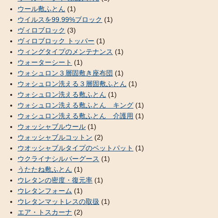
ウール敷ふとん
(1)
ウイルスを99.99%ブロック
(1)
ヴィロブロック
(3)
ヴィロブロック トッパー
(1)
ウィングタイプのメンテナンス
(1)
ウォーターシート
(1)
ウォシュロン３層固敷き座布団
(1)
ウォシュロン洗える３層固敷ふとん
(1)
ウォシュロン洗える敷ふとん
(1)
ウォシュロン洗える敷ふとん キング
(1)
ウォシュロン洗える敷ふとん 介護用
(1)
ウォッシャブルウール
(1)
ウォッシャブルコットン
(2)
ウオッシャブルタイプのベットパット
(1)
ウクライナシルバーグース
(1)
うたたね敷ふとん
(1)
ウレタンの密度・復元率
(1)
ウレタンフォーム
(1)
ウレタンマットレスの取扱
(1)
エア・トスカーナ
(2)