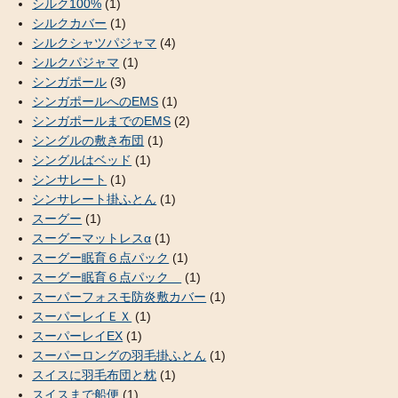
シルク100%
(1)
シルクカバー
(1)
シルクシャツパジャマ
(4)
シルクパジャマ
(1)
シンガポール
(3)
シンガポールへのEMS
(1)
シンガポールまでのEMS
(2)
シングルの敷き布団
(1)
シングルはベッド
(1)
シンサレート
(1)
シンサレート掛ふとん
(1)
スーグー
(1)
スーグーマットレスα
(1)
スーグー眠育６点パック
(1)
スーグー眠育６点パック
(1)
スーパーフォスモ防炎敷カバー
(1)
スーパーレイＥＸ
(1)
スーパーレイEX
(1)
スーパーロングの羽毛掛ふとん
(1)
スイスに羽毛布団と枕
(1)
スイスまで船便
(1)