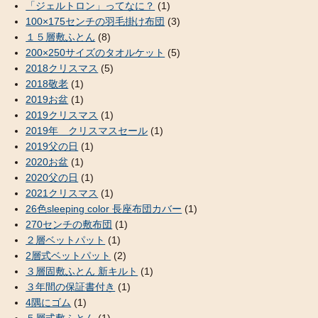
「ジェルトロン」ってなに？
(1)
100×175センチの羽毛掛け布団
(3)
１５層敷ふとん
(8)
200×250サイズのタオルケット
(5)
2018クリスマス
(5)
2018敬老
(1)
2019お盆
(1)
2019クリスマス
(1)
2019年 クリスマスセール
(1)
2019父の日
(1)
2020お盆
(1)
2020父の日
(1)
2021クリスマス
(1)
26色sleeping color 長座布団カバー
(1)
270センチの敷布団
(1)
２層ベットパット
(1)
2層式ベットパット
(2)
３層固敷ふとん 新キルト
(1)
３年間の保証書付き
(1)
4隅にゴム
(1)
５層式敷ふとん
(1)