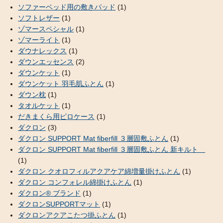
ソファーベッド用の敷きパッド
(1)
ソフトレザー
(1)
ゾマースペシャル
(1)
ゾマーライト
(1)
ダウナレックス
(1)
ダウンエッセンス
(2)
ダウンケット
(1)
ダウンケット 羽毛肌ふとん
(1)
ダウン枕
(1)
タオルケット
(1)
だきまくら用ピロケース
(1)
ダクロン
(3)
ダクロン SUPPORT Mat fiberfill ３層固敷ふとん
(1)
ダクロン SUPPORT Mat fiberfill ３層固敷ふとん 新キルト
(1)
ダクロン クオロフィルアクアケア綿増量掛けふとん
(1)
ダクロン コンフォレル綿掛けふとん
(1)
ダクロン® ブランド
(1)
ダクロンSUPPORTマット
(1)
ダクロンアクアこたつ掛ふとん
(1)