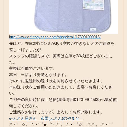
http://www.e-futonyasan.com/shopdetail/175001000015/
先ほど、在庫2枚にシミがあり交換ができないとのご連絡を
差し上げましたが、
スタッフの確認ミスで、実際は在庫が30枚ほどございまし
た。
交換は可能でございます。
本日、当店より発送となります。
その中に返送用の送り状を同封させていただきます。
その送り状をご使用いただきまして、当店へお戻しくださ
い。
ご都合の良い時に佐川急便(集荷専用0120-99-4500)へ集荷依
頼してください。
ご迷惑をお掛けしますが、よろしくお願い致します。
e-ふとん屋さん 布団(ふとん)のやまだ
:*:・’゜☆。.:*:・’゜★゜’・:*:.。.:*:・’゜☆。.:*::*:.。.:*:・’゜