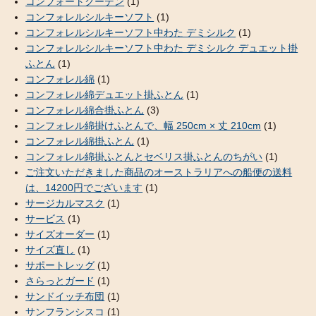
コンフォートクーデン
(1)
コンフォレルシルキーソフト
(1)
コンフォレルシルキーソフト中わた デミシルク
(1)
コンフォレルシルキーソフト中わた デミシルク デュエット掛
ふとん
(1)
コンフォレル綿
(1)
コンフォレル綿デュエット掛ふとん
(1)
コンフォレル綿合掛ふとん
(3)
コンフォレル綿掛けふとんで、幅 250cm × 丈 210cm
(1)
コンフォレル綿掛ふとん
(1)
コンフォレル綿掛ふとんとセベリス掛ふとんのちがい
(1)
ご注文いただきました商品のオーストラリアへの船便の送料
は、14200円でございます
(1)
サージカルマスク
(1)
サービス
(1)
サイズオーダー
(1)
サイズ直し
(1)
サポートレッグ
(1)
さらっとガード
(1)
サンドイッチ布団
(1)
サンフランシスコ
(1)