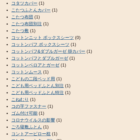
コタツカバー
(1)
こたつふとんカバー
(1)
こたつ布団
(1)
こたつ布団別注
(1)
こたつ敷
(1)
コットンニット ボックスシーツ
(0)
コットンパフ ボックスシーツ
(1)
コットンパフ&ダブルガーゼ 掛カバー
(1)
コットンパフとダブルガーゼ
(1)
コットンベロアとガーゼ
(1)
コットンムース
(1)
こどもの二段ベッド用
(1)
こども用ベッドふとん別注
(1)
こども用ベッドふとん特注
(1)
こねむり
(1)
コの字ファスナー
(1)
ゴム付け可能
(1)
コロナウイルスの影響
(1)
ごろ寝敷ふとん
(1)
コントアーピロー枕
(1)