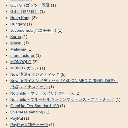
GOTS（ゴッツ）認証
(1)
GST（物品税）
(1)
Hong Kong
(3)
Hungary
(1)
Jocomomola(ホコモモラ)
(1)
Korea
(1)
Macau
(1)
Malaysia
(1)
manufacturer
(1)
MONOQLO
(2)
MONOマガジン
(1)
New 滝風イオンメディック
(5)
New 滝風イオンメディック TAKI ION MEDIC (医療用物質生
成器)マイナスイオン
(1)
Nottinblu・ウッドスプリングベース
(2)
Nottinblu・ブルーセルウレタンマットレス・アナトミック
(1)
Ouml;ko-Tex Standard 100
(1)
Overseas sending
(1)
PayPal
(1)
PayPay追加チャージ
(1)