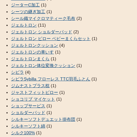
ジーターC加工
(1)
シーツの継ぎ加工
(1)
シール織マイクロマティーク毛布
(2)
ジェルトロン
(11)
ジェルトロン ショルダーパッド
(2)
ジェルトロン ピロー ベビーまくらセット
(1)
ジェルトロンクッション
(4)
ジェルトロンの車いす
(1)
ジェルトロンまくら
(1)
ジェルトロン体位変換クッション
(1)
シビラ
(4)
シビラSybilla フローレス TTC羽毛ふとん
(1)
ジムナストプラス枕
(1)
ジャストフィットピロー
(1)
ショコリブ マイケット
(1)
ショップサービス
(1)
ショルダーパッド
(1)
シルキーソフトデュエット掛布団
(1)
シルキーソフト綿
(1)
シルク100%
(1)