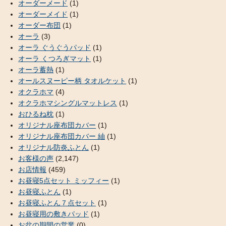
オーダーメード
(1)
オーダーメイド
(1)
オーダー布団
(1)
オーラ
(3)
オーラ ぐうぐうパッド
(1)
オーラ くつろぎマット
(1)
オーラ蓄熱
(1)
オールスヌーピー柄 タオルケット
(1)
オクラホマ
(4)
オクラホマシングルマットレス
(1)
おひるね枕
(1)
オリジナル座布団カバー
(1)
オリジナル座布団カバー 紬
(1)
オリジナル防炎ふとん
(1)
お客様の声
(2,147)
お店情報
(459)
お昼寝5点セット ミッフィー
(1)
お昼寝ふとん
(1)
お昼寝ふとん７点セット
(1)
お昼寝用の敷きパッド
(1)
お盆の期間の営業
(0)