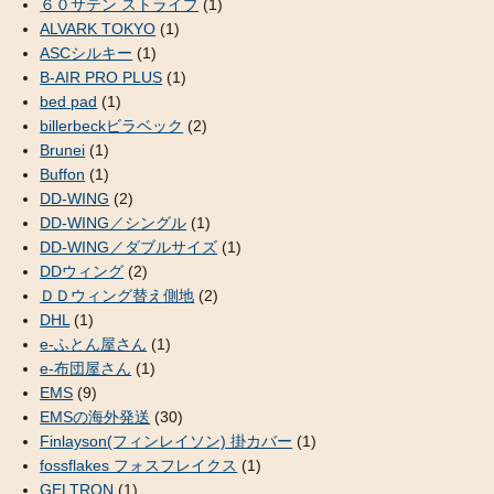
６０サテン ストライプ
(1)
ALVARK TOKYO
(1)
ASCシルキー
(1)
B-AIR PRO PLUS
(1)
bed pad
(1)
billerbeckビラベック
(2)
Brunei
(1)
Buffon
(1)
DD-WING
(2)
DD-WING／シングル
(1)
DD-WING／ダブルサイズ
(1)
DDウィング
(2)
ＤＤウィング替え側地
(2)
DHL
(1)
e-ふとん屋さん
(1)
e-布団屋さん
(1)
EMS
(9)
EMSの海外発送
(30)
Finlayson(フィンレイソン) 掛カバー
(1)
fossflakes フォスフレイクス
(1)
GELTRON
(1)