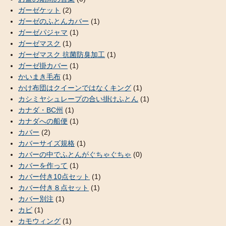
ガーゼケット
(2)
ガーゼのふとんカバー
(1)
ガーゼパジャマ
(1)
ガーゼマスク
(1)
ガーゼマスク 抗菌防臭加工
(1)
ガーゼ掛カバー
(1)
かいまき毛布
(1)
かけ布団はクイーンではなくキング
(1)
カシミヤシュレープの合い掛けふとん
(1)
カナダ・BC州
(1)
カナダへの船便
(1)
カバー
(2)
カバーサイズ規格
(1)
カバーの中でふとんがぐちゃぐちゃ
(0)
カバーを作って
(1)
カバー付き10点セット
(1)
カバー付き８点セット
(1)
カバー別注
(1)
カビ
(1)
カモウィング
(1)