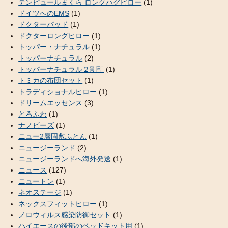
テンピュールまくら ロングハグピロー
(1)
ドイツへのEMS
(1)
ドクターパッド
(1)
ドクターロングピロー
(1)
トッパー・ナチュラル
(1)
トッパーナチュラル
(2)
トッパーナチュラル２割引
(1)
トミカの布団セット
(1)
トラディショナルピロー
(1)
ドリームエッセンス
(3)
とろふわ
(1)
ナノビーズ
(1)
ニュー2層固敷ふとん
(1)
ニュージーランド
(2)
ニュージーランドへ海外発送
(1)
ニュース
(127)
ニュートン
(1)
ネオステージ
(1)
ネックスフィットピロー
(1)
ノロウィルス感染防御セット
(1)
ハイエースの後部のベッドキット用
(1)