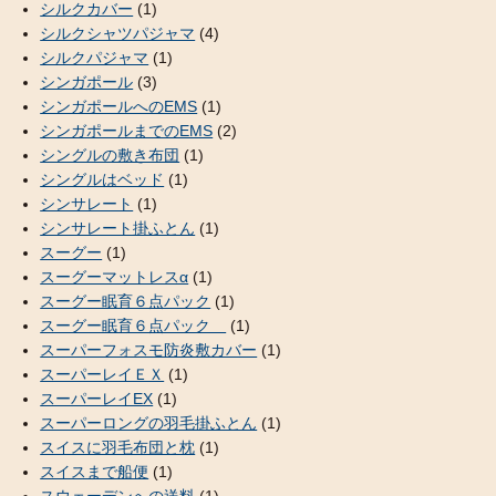
シルクカバー
(1)
シルクシャツパジャマ
(4)
シルクパジャマ
(1)
シンガポール
(3)
シンガポールへのEMS
(1)
シンガポールまでのEMS
(2)
シングルの敷き布団
(1)
シングルはベッド
(1)
シンサレート
(1)
シンサレート掛ふとん
(1)
スーグー
(1)
スーグーマットレスα
(1)
スーグー眠育６点パック
(1)
スーグー眠育６点パック
(1)
スーパーフォスモ防炎敷カバー
(1)
スーパーレイＥＸ
(1)
スーパーレイEX
(1)
スーパーロングの羽毛掛ふとん
(1)
スイスに羽毛布団と枕
(1)
スイスまで船便
(1)
スウェーデンへの送料
(1)