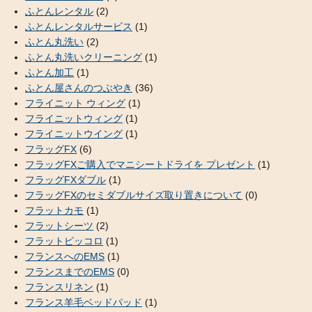
ふとんレンタル
(2)
ふとんレンタルサービス
(1)
ふとん丸洗い
(2)
ふとん丸洗いクリーニング
(1)
ふとん加工
(1)
ふとん屋さんのつぶやき
(36)
フライニット ウィング
(1)
フライニットウィング
(1)
フライニットウイング
(1)
フラッグFX
(6)
フラッグFXご購入でマニシートドライを プレゼント
(1)
フラッグFXダブル
(1)
フラッグFXのセミダブルサイズ取り置きについて
(0)
フラットカモ
(1)
フラットシーツ
(2)
フラットピッコロ
(1)
フランスへのEMS
(1)
フランスまでのEMS
(0)
フランスリネン
(1)
フランス羊毛ベッドパッド
(1)