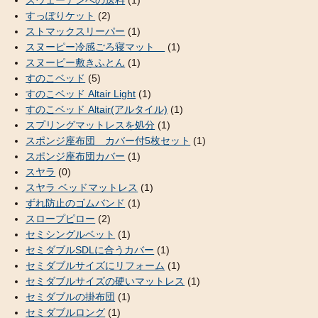
すっぽりケット
(2)
ストマックスリーパー
(1)
スヌーピー冷感ごろ寝マット
(1)
スヌーピー敷きふとん
(1)
すのこベッド
(5)
すのこベッド Altair Light
(1)
すのこベッド Altair(アルタイル)
(1)
スプリングマットレスを処分
(1)
スポンジ座布団 カバー付5枚セット
(1)
スポンジ座布団カバー
(1)
スヤラ
(0)
スヤラ ベッドマットレス
(1)
ずれ防止のゴムバンド
(1)
スロープピロー
(2)
セミシングルベット
(1)
セミダブルSDLに合うカバー
(1)
セミダブルサイズにリフォーム
(1)
セミダブルサイズの硬いマットレス
(1)
セミダブルの掛布団
(1)
セミダブルロング
(1)