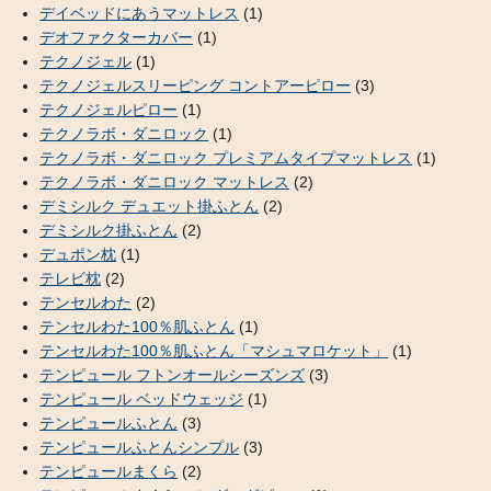
デイベッドにあうマットレス
(1)
デオファクターカバー
(1)
テクノジェル
(1)
テクノジェルスリーピング コントアーピロー
(3)
テクノジェルピロー
(1)
テクノラボ・ダニロック
(1)
テクノラボ・ダニロック プレミアムタイプマットレス
(1)
テクノラボ・ダニロック マットレス
(2)
デミシルク デュエット掛ふとん
(2)
デミシルク掛ふとん
(2)
デュポン枕
(1)
テレビ枕
(2)
テンセルわた
(2)
テンセルわた100％肌ふとん
(1)
テンセルわた100％肌ふとん「マシュマロケット」
(1)
テンピュール フトンオールシーズンズ
(3)
テンピュール ベッドウェッジ
(1)
テンピュールふとん
(3)
テンピュールふとんシンプル
(3)
テンピュールまくら
(2)