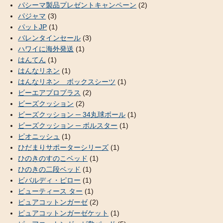
パシーマ製品プレゼントキャンペーン
(2)
パジャマ
(3)
パットJP
(1)
バレンタインセール
(3)
ハワイに海外発送
(1)
はんてん
(1)
はんなリネン
(1)
はんなリネン ボックスシーツ
(1)
ビーエアプロプラス
(2)
ビーズクッション
(2)
ビーズクッション ─ 34丸球ボール
(1)
ビーズクッション ─ ボルスター
(1)
ピオニッシュ
(1)
ひだまりサポーターシリーズ
(1)
ひのきのすのこベッド
(1)
ひのきの二段ベッド
(1)
ビバルディ・ピロー
(1)
ビューティース ター
(1)
ピュアコットンガーゼ
(2)
ピュアコットンガーゼケット
(1)