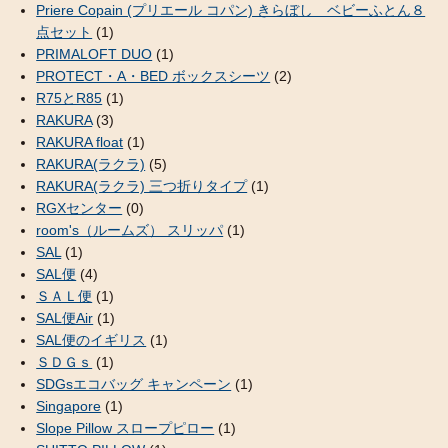
Priere Copain (プリエール コパン) きらぼし ベビーふとん８
点セット
(1)
PRIMALOFT DUO
(1)
PROTECT・A・BED ボックスシーツ
(2)
R75とR85
(1)
RAKURA
(3)
RAKURA float
(1)
RAKURA(ラクラ)
(5)
RAKURA(ラクラ) 三つ折りタイプ
(1)
RGXセンター
(0)
room's（ルームズ） スリッパ
(1)
SAL
(1)
SAL便
(4)
ＳＡＬ便
(1)
SAL便Air
(1)
SAL便のイギリス
(1)
ＳＤＧｓ
(1)
SDGsエコバッグ キャンペーン
(1)
Singapore
(1)
Slope Pillow スロープピロー
(1)