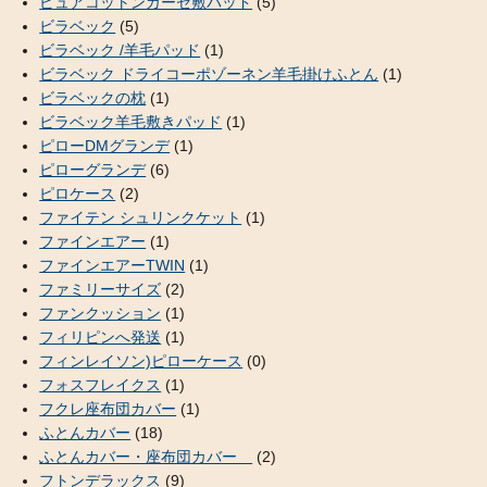
ピュアコットンガーゼ敷パッド
(5)
ビラベック
(5)
ビラベック /羊毛パッド
(1)
ビラベック ドライコーポゾーネン羊毛掛けふとん
(1)
ビラベックの枕
(1)
ビラベック羊毛敷きパッド
(1)
ピローDMグランデ
(1)
ピローグランデ
(6)
ピロケース
(2)
ファイテン シュリンクケット
(1)
ファインエアー
(1)
ファインエアーTWIN
(1)
ファミリーサイズ
(2)
ファンクッション
(1)
フィリピンへ発送
(1)
フィンレイソン)ピローケース
(0)
フォスフレイクス
(1)
フクレ座布団カバー
(1)
ふとんカバー
(18)
ふとんカバー・座布団カバー
(2)
フトンデラックス
(9)