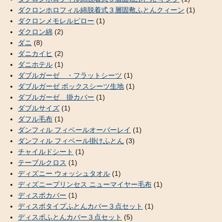
ダクロンホロフィル綿脱着式３層固敷ふとんクィーン
(1)
ダクロンメモレルピロー
(1)
ダクロン綿
(2)
ダニ
(8)
ダニカイヒ
(2)
ダニホテル
(1)
ダブルガーゼ ・フラットシーツ
(1)
ダブルガーゼ ボックスシーツ生地
(1)
ダブルガーゼ 掛カバー
(1)
ダブルサイズ
(1)
ダフル毛布
(1)
ダンフィル フィベールオーバーレイ
(1)
ダンフィル フィベール掛けふとん
(3)
チャイルドシート
(1)
テーブルクロス
(1)
ディズニー ウォッシュタオル
(1)
ディズニープリンセス ニューマイヤー毛布
(1)
ディスポカバー
(1)
ディスポタイプふとんカバー３点セット
(1)
ディスポふとんカバー３点セット
(5)