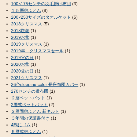
100×175センチの羽毛掛け布団
(3)
１５層敷ふとん
(8)
200×250サイズのタオルケット
(5)
2018クリスマス
(5)
2018敬老
(1)
2019お盆
(1)
2019クリスマス
(1)
2019年 クリスマスセール
(1)
2019父の日
(1)
2020お盆
(1)
2020父の日
(1)
2021クリスマス
(1)
26色sleeping color 長座布団カバー
(1)
270センチの敷布団
(1)
２層ベットパット
(1)
2層式ベットパット
(2)
３層固敷ふとん 新キルト
(1)
３年間の保証書付き
(1)
4隅にゴム
(1)
５層式敷ふとん
(1)