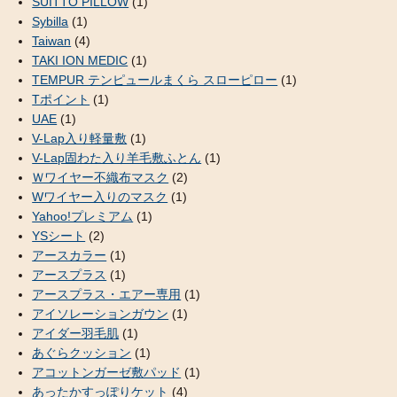
SUITTO PILLOW
(1)
Sybilla
(1)
Taiwan
(4)
TAKI ION MEDIC
(1)
TEMPUR テンピュールまくら スローピロー
(1)
Tポイント
(1)
UAE
(1)
V-Lap入り軽量敷
(1)
V-Lap固わた入り羊毛敷ふとん
(1)
Ｗワイヤー不織布マスク
(2)
Wワイヤー入りのマスク
(1)
Yahoo!プレミアム
(1)
YSシート
(2)
アースカラー
(1)
アースプラス
(1)
アースプラス・エアー専用
(1)
アイソレーションガウン
(1)
アイダー羽毛肌
(1)
あぐらクッション
(1)
アコットンガーゼ敷パッド
(1)
あったかすっぽりケット
(4)