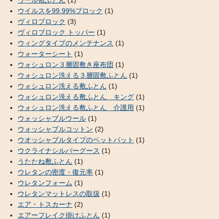
ウイルスを99.99%ブロック
(1)
ヴィロブロック
(3)
ヴィロブロック トッパー
(1)
ウィングタイプのメンテナンス
(1)
ウォーターシート
(1)
ウォシュロン３層固敷き座布団
(1)
ウォシュロン洗える３層固敷ふとん
(1)
ウォシュロン洗える敷ふとん
(1)
ウォシュロン洗える敷ふとん キング
(1)
ウォシュロン洗える敷ふとん 介護用
(1)
ウォッシャブルウール
(1)
ウォッシャブルコットン
(2)
ウオッシャブルタイプのベットパット
(1)
ウクライナシルバーグース
(1)
うたたね敷ふとん
(1)
ウレタンの密度・復元率
(1)
ウレタンフォーム
(1)
ウレタンマットレスの取扱
(1)
エア・トスカーナ
(2)
エアーフレイク掛けふとん
(1)