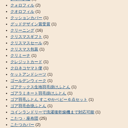
クォロフィル
(2)
クオロフィル
(1)
クッションカバー
(1)
グッドデザイン賞受賞
(1)
クリーニング
(16)
クリスマスギフト
(1)
クリスマスセール
(2)
クリスマス包装
(1)
クリミーナ
(1)
クレジットカード
(1)
クロネコヤマト便
(1)
ケットアンドシーツ
(1)
ゴールデンウィーク
(1)
ゴアテックス生地羽毛掛けふとん
(1)
ゴアラミネート羽毛掛けふとん
(1)
ゴア羽毛ふとん すこやかベビー６点セット
(1)
ゴア羽毛合掛ふとん
(1)
コインランドリーで洗濯後乾燥機まで対応可能
(1)
こたつ・座布団
(25)
こたつカバー
(2)