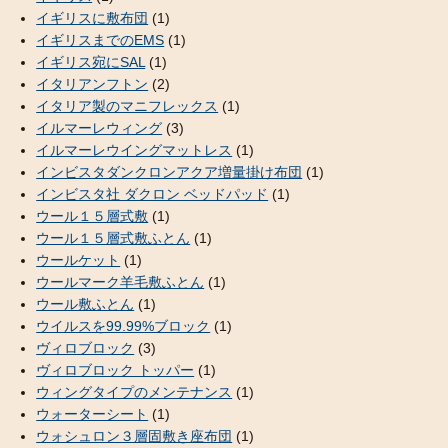
イギリスに敷布団
(1)
イギリスまでのEMS
(1)
イギリス宛にSAL
(1)
イタリアンフトン
(2)
イタリア製のマニフレックス
(1)
イルマーレウィング
(3)
イルマーレウイングマットレス
(1)
インビスタダンクロンアクア増量掛け布団
(1)
インビスタ社 ダクロン ベッドパッド
(1)
ウール１５層式敷
(1)
ウール１５層式敷ふとん
(1)
ウールケット
(1)
ウールマーク羊毛敷ふとん
(1)
ウール敷ふとん
(1)
ウイルスを99.99%ブロック
(1)
ヴィロブロック
(3)
ヴィロブロック トッパー
(1)
ウィングタイプのメンテナンス
(1)
ウォーターシート
(1)
ウォシュロン３層固敷き座布団
(1)