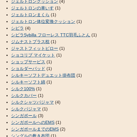
ジェルトロンクッション
(4)
ジェルトロンの車いす
(1)
ジェルトロンまくら
(1)
ジェルトロン体位変換クッション
(1)
シビラ
(4)
シビラSybilla フローレス TTC羽毛ふとん
(1)
ジムナストプラス枕
(1)
ジャストフィットピロー
(1)
ショコリブ マイケット
(1)
ショップサービス
(1)
ショルダーパッド
(1)
シルキーソフトデュエット掛布団
(1)
シルキーソフト綿
(1)
シルク100%
(1)
シルクカバー
(1)
シルクシャツパジャマ
(4)
シルクパジャマ
(1)
シンガポール
(3)
シンガポールへのEMS
(1)
シンガポールまでのEMS
(2)
シングルの敷き布団
(1)