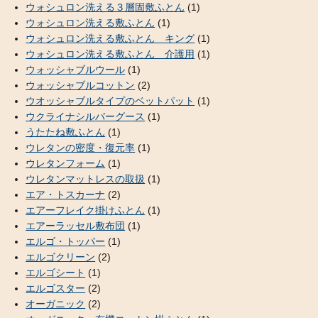
ウォシュロン洗える３層固敷ふとん
(1)
ウォシュロン洗える敷ふとん
(1)
ウォシュロン洗える敷ふとん キング
(1)
ウォシュロン洗える敷ふとん 介護用
(1)
ウォッシャブルウール
(1)
ウォッシャブルコットン
(2)
ウオッシャブルタイプのベットパット
(1)
ウクライナシルバーグース
(1)
うたたね敷ふとん
(1)
ウレタンの密度・復元率
(1)
ウレタンフォーム
(1)
ウレタンマットレスの取扱
(1)
エア・トスカーナ
(2)
エアーフレイク掛けふとん
(1)
エアーラッセル敷布団
(1)
エルゴ・トッパー
(1)
エルゴクリーン
(2)
エルゴシート
(1)
エルゴスター
(2)
オーガニック
(2)