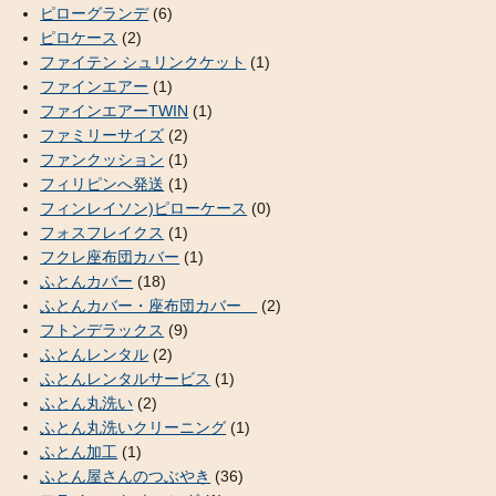
ピローグランデ
(6)
ピロケース
(2)
ファイテン シュリンクケット
(1)
ファインエアー
(1)
ファインエアーTWIN
(1)
ファミリーサイズ
(2)
ファンクッション
(1)
フィリピンへ発送
(1)
フィンレイソン)ピローケース
(0)
フォスフレイクス
(1)
フクレ座布団カバー
(1)
ふとんカバー
(18)
ふとんカバー・座布団カバー
(2)
フトンデラックス
(9)
ふとんレンタル
(2)
ふとんレンタルサービス
(1)
ふとん丸洗い
(2)
ふとん丸洗いクリーニング
(1)
ふとん加工
(1)
ふとん屋さんのつぶやき
(36)