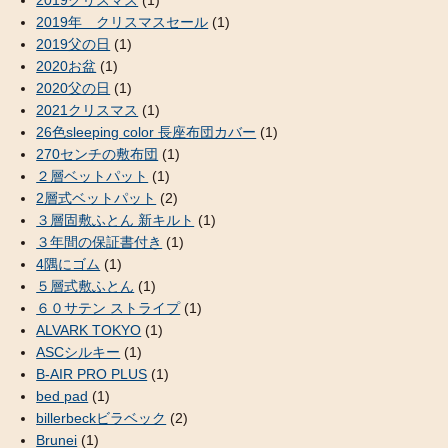
2019年 クリスマスセール
(1)
2019父の日
(1)
2020お盆
(1)
2020父の日
(1)
2021クリスマス
(1)
26色sleeping color 長座布団カバー
(1)
270センチの敷布団
(1)
２層ベットパット
(1)
2層式ベットパット
(2)
３層固敷ふとん 新キルト
(1)
３年間の保証書付き
(1)
4隅にゴム
(1)
５層式敷ふとん
(1)
６０サテン ストライプ
(1)
ALVARK TOKYO
(1)
ASCシルキー
(1)
B-AIR PRO PLUS
(1)
bed pad
(1)
billerbeckビラベック
(2)
Brunei
(1)