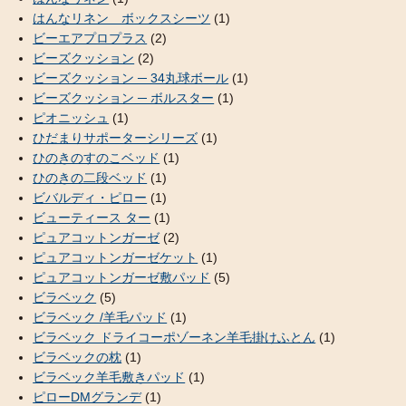
はんなリネン ボックスシーツ
(1)
ビーエアプロプラス
(2)
ビーズクッション
(2)
ビーズクッション ─ 34丸球ボール
(1)
ビーズクッション ─ ボルスター
(1)
ピオニッシュ
(1)
ひだまりサポーターシリーズ
(1)
ひのきのすのこベッド
(1)
ひのきの二段ベッド
(1)
ビバルディ・ピロー
(1)
ビューティース ター
(1)
ピュアコットンガーゼ
(2)
ピュアコットンガーゼケット
(1)
ピュアコットンガーゼ敷パッド
(5)
ビラベック
(5)
ビラベック /羊毛パッド
(1)
ビラベック ドライコーポゾーネン羊毛掛けふとん
(1)
ビラベックの枕
(1)
ビラベック羊毛敷きパッド
(1)
ピローDMグランデ
(1)