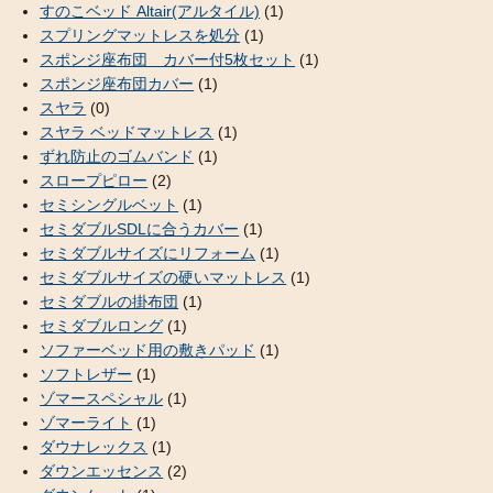
すのこベッド Altair(アルタイル)
(1)
スプリングマットレスを処分
(1)
スポンジ座布団 カバー付5枚セット
(1)
スポンジ座布団カバー
(1)
スヤラ
(0)
スヤラ ベッドマットレス
(1)
ずれ防止のゴムバンド
(1)
スロープピロー
(2)
セミシングルベット
(1)
セミダブルSDLに合うカバー
(1)
セミダブルサイズにリフォーム
(1)
セミダブルサイズの硬いマットレス
(1)
セミダブルの掛布団
(1)
セミダブルロング
(1)
ソファーベッド用の敷きパッド
(1)
ソフトレザー
(1)
ゾマースペシャル
(1)
ゾマーライト
(1)
ダウナレックス
(1)
ダウンエッセンス
(2)