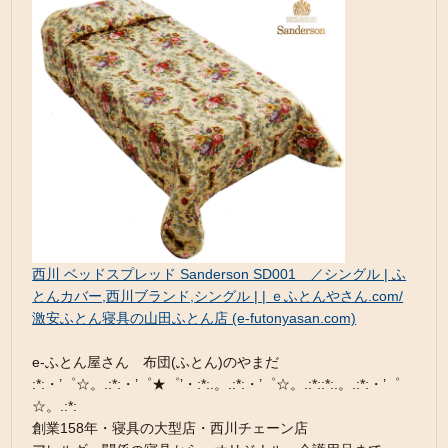
西川 ベッドスプレッド Sanderson SD001 ／シングル | ふ
とんカバー,西川ブランド,シングル | | ｅふとんやさん.com/
激安ふとん寝具の山田ふとん店 (e-futonyasan.com)
e-ふとん屋さん 布団(ふとん)のやまだ
:*:・’゜☆。.:*:・’゜★゜’・:*:.。.:*:・’゜☆。.:*::*:.。.:*:・’゜
☆。.:*:
創業158年・寝具の大型店・西川チェーン店