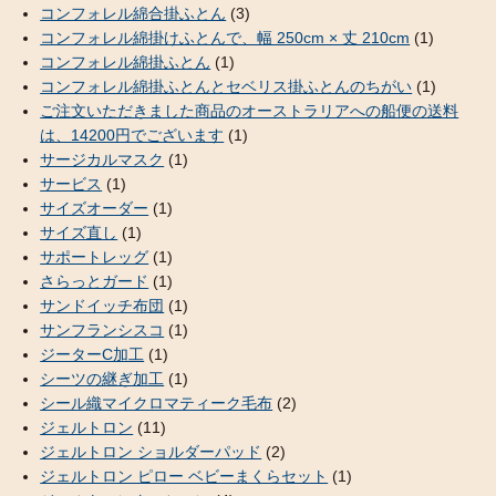
コンフォレル綿合掛ふとん
(3)
コンフォレル綿掛けふとんで、幅 250cm × 丈 210cm
(1)
コンフォレル綿掛ふとん
(1)
コンフォレル綿掛ふとんとセベリス掛ふとんのちがい
(1)
ご注文いただきました商品のオーストラリアへの船便の送料
は、14200円でございます
(1)
サージカルマスク
(1)
サービス
(1)
サイズオーダー
(1)
サイズ直し
(1)
サポートレッグ
(1)
さらっとガード
(1)
サンドイッチ布団
(1)
サンフランシスコ
(1)
ジーターC加工
(1)
シーツの継ぎ加工
(1)
シール織マイクロマティーク毛布
(2)
ジェルトロン
(11)
ジェルトロン ショルダーパッド
(2)
ジェルトロン ピロー ベビーまくらセット
(1)