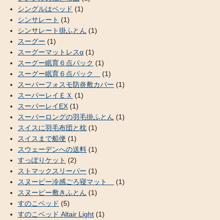
シングルはベッド
(1)
シンサレート
(1)
シンサレート掛ふとん
(1)
スーグー
(1)
スーグーマットレスα
(1)
スーグー眠育６点パック
(1)
スーグー眠育６点パック
(1)
スーパーフォスモ防炎敷カバー
(1)
スーパーレイＥＸ
(1)
スーパーレイEX
(1)
スーパーロングの羽毛掛ふとん
(1)
スイスに羽毛布団と枕
(1)
スイスまで船便
(1)
スウェーデンへの送料
(1)
すっぽりケット
(2)
ストマックスリーパー
(1)
スヌーピー冷感ごろ寝マット
(1)
スヌーピー敷きふとん
(1)
すのこベッド
(5)
すのこベッド Altair Light
(1)