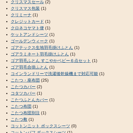
クリスマスセール
(2)
クリスマス包装
(1)
クリミーナ
(1)
クレジットカード
(1)
クロネコヤマト便
(1)
ケットアンドシーツ
(1)
ゴールデンウィーク
(1)
ゴアテックス生地羽毛掛けふとん
(1)
ゴアラミネート羽毛掛けふとん
(1)
ゴア羽毛ふとん すこやかベビー６点セット
(1)
ゴア羽毛合掛ふとん
(1)
コインランドリーで洗濯後乾燥機まで対応可能
(1)
こたつ・座布団
(25)
こたつカバー
(2)
コタツカバー
(1)
こたつふとんカバー
(1)
こたつ布団
(1)
こたつ布団別注
(1)
こたつ敷
(1)
コットンニット ボックスシーツ
(0)
コットンパフ ボックスシーツ
(1)