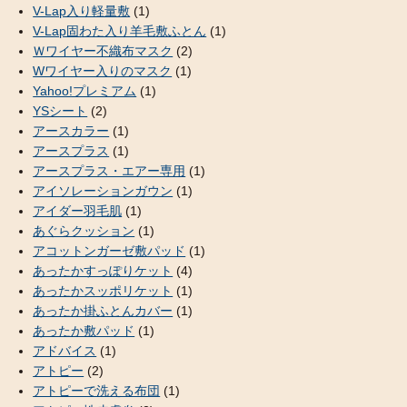
V-Lap入り軽量敷
(1)
V-Lap固わた入り羊毛敷ふとん
(1)
Ｗワイヤー不織布マスク
(2)
Wワイヤー入りのマスク
(1)
Yahoo!プレミアム
(1)
YSシート
(2)
アースカラー
(1)
アースプラス
(1)
アースプラス・エアー専用
(1)
アイソレーションガウン
(1)
アイダー羽毛肌
(1)
あぐらクッション
(1)
アコットンガーゼ敷パッド
(1)
あったかすっぽりケット
(4)
あったかスッポリケット
(1)
あったか掛ふとんカバー
(1)
あったか敷パッド
(1)
アドバイス
(1)
アトピー
(2)
アトピーで洗える布団
(1)