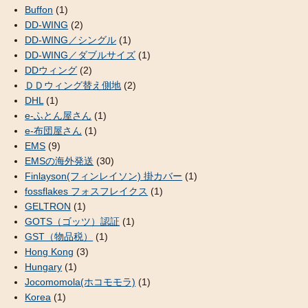
Buffon
(1)
DD-WING
(2)
DD-WING／シングル
(1)
DD-WING／ダブルサイズ
(1)
DDウィング
(2)
ＤＤウィング替え側地
(2)
DHL
(1)
e-ふとん屋さん
(1)
e-布団屋さん
(1)
EMS
(9)
EMSの海外発送
(30)
Finlayson(フィンレイソン) 掛カバー
(1)
fossflakes フォスフレイクス
(1)
GELTRON
(1)
GOTS（ゴッツ）認証
(1)
GST（物品税）
(1)
Hong Kong
(3)
Hungary
(1)
Jocomomola(ホコモモラ)
(1)
Korea
(1)