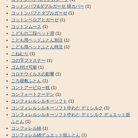
コットンパフ&ダブルガーゼ 掛カバー
(1)
コットンパフとダブルガーゼ
(1)
コットンベロアとガーゼ
(1)
コットンムース
(1)
こどもの二段ベッド用
(1)
こども用ベッドふとん別注
(1)
こども用ベッドふとん特注
(1)
こねむり
(1)
コの字ファスナー
(1)
ゴム付け可能
(1)
コロナウイルスの影響
(1)
ごろ寝敷ふとん
(1)
コントアーピロー枕
(1)
コンフォートクーデン
(1)
コンフォレルシルキーソフト
(1)
コンフォレルシルキーソフト中わた デミシルク
(1)
コンフォレルシルキーソフト中わた デミシルク デュエット掛
ふとん
(1)
コンフォレル綿
(1)
コンフォレル綿デュエット掛ふとん
(1)