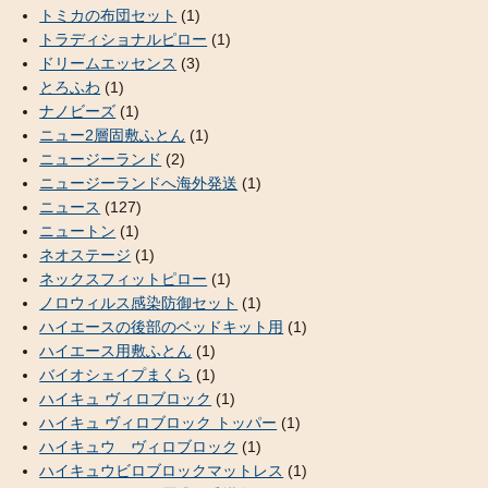
トミカの布団セット
(1)
トラディショナルピロー
(1)
ドリームエッセンス
(3)
とろふわ
(1)
ナノビーズ
(1)
ニュー2層固敷ふとん
(1)
ニュージーランド
(2)
ニュージーランドへ海外発送
(1)
ニュース
(127)
ニュートン
(1)
ネオステージ
(1)
ネックスフィットピロー
(1)
ノロウィルス感染防御セット
(1)
ハイエースの後部のベッドキット用
(1)
ハイエース用敷ふとん
(1)
バイオシェイプまくら
(1)
ハイキュ ヴィロブロック
(1)
ハイキュ ヴィロブロック トッパー
(1)
ハイキュウ ヴィロブロック
(1)
ハイキュウビロブロックマットレス
(1)