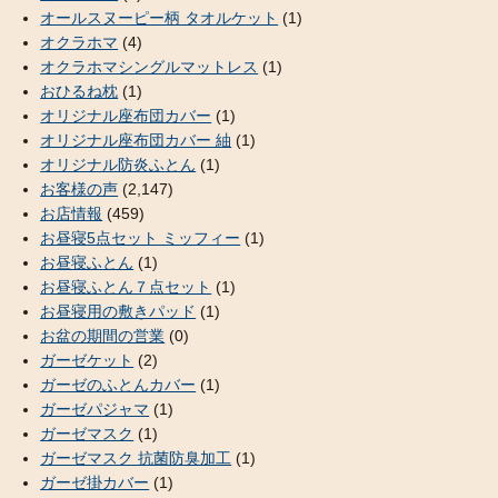
オールスヌーピー柄 タオルケット
(1)
オクラホマ
(4)
オクラホマシングルマットレス
(1)
おひるね枕
(1)
オリジナル座布団カバー
(1)
オリジナル座布団カバー 紬
(1)
オリジナル防炎ふとん
(1)
お客様の声
(2,147)
お店情報
(459)
お昼寝5点セット ミッフィー
(1)
お昼寝ふとん
(1)
お昼寝ふとん７点セット
(1)
お昼寝用の敷きパッド
(1)
お盆の期間の営業
(0)
ガーゼケット
(2)
ガーゼのふとんカバー
(1)
ガーゼパジャマ
(1)
ガーゼマスク
(1)
ガーゼマスク 抗菌防臭加工
(1)
ガーゼ掛カバー
(1)