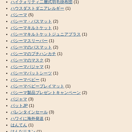
ハイクォリティ二層式羽毛掛布団
(1)
ハウスダストダニアレルギー
(1)
パシーマ
(5)
パシーマ・バスマット
(2)
パシーマキルトケット
(1)
パシーマキルトケットジュニアプラス
(1)
パシーマスリーパー
(1)
パシーマのバスマット
(2)
パシーマのプチハンカチ
(1)
パシーマのマスク
(2)
パシーマパジャマ
(1)
パシーマパットシーツ
(1)
パシーマベビー
(1)
パシーマベビープレイマット
(1)
パシーマ製品プレゼントキャンペーン
(2)
パジャマ
(3)
パットJP
(1)
バレンタインセール
(3)
ハワイに海外発送
(1)
はんてん
(1)
はんなリネン
(1)