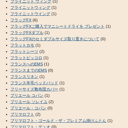
フライニット ウィング
(1)
フライニットウィング
(1)
フライニットウイング
(1)
フラッグFX
(6)
フラッグFXご購入でマニシートドライを プレゼント
(1)
フラッグFXダブル
(1)
フラッグFXのセミダブルサイズ取り置きについて
(0)
フラットカモ
(1)
フラットシーツ
(2)
フラットピッコロ
(1)
フランスへのEMS
(1)
フランスまでのEMS
(0)
フランスリネン
(1)
フランス羊毛ベッドパッド
(1)
フリーサイズ敷布団カバー
(1)
プリエール コパン
(1)
プリエール ソレイユ
(2)
プリエール・コパン
(0)
プリマロフト
(2)
プリマロフト・ゴールド・ザ・プレミアム掛けふとん
(1)
プリマロフト・デュオ
(0)