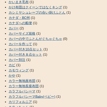
かいまき毛布
(1)
かけ布団はクイーンではなくキング
(1)
カシミヤシュレープの合い掛けふとん
(1)
カナダ・BC州
(1)
カナダへの船便
(1)
カバー
(2)
カバーサイズ規格
(1)
カバーの中でふとんがぐちゃぐちゃ
(0)
カバーを作って
(1)
カバー付き10点セット
(1)
カバー付き８点セット
(1)
カバー別注
(1)
カビ
(1)
カモウィング
(1)
かや
(1)
カラー無地座布団
(1)
カラー無地長座布団
(1)
カラフルパシーマ
(1)
カラフルパシーマBaby(ベビー)
(1)
カリフォルニア
(1)
キティちゃん
(1)