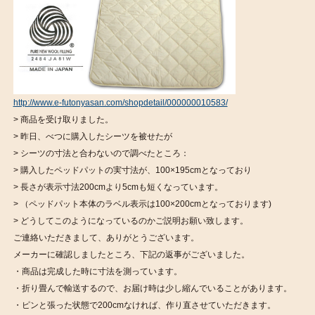
http://www.e-futonyasan.com/shopdetail/000000010583/
> 商品を受け取りました。
> 昨日、べつに購入したシーツを被せたが
> シーツの寸法と合わないので調べたところ：
> 購入したペッドパットの実寸法が、100×195cmとなっており
> 長さが表示寸法200cmより5cmも短くなっています。
> （ペッドパット本体のラベル表示は100×200cmとなっております)
> どうしてこのようになっているのかご説明お願い致します。
ご連絡いただきまして、ありがとうございます。
メーカーに確認しましたところ、下記の返事がございました。
・商品は完成した時に寸法を測っています。
・折り畳んで輸送するので、お届け時は少し縮んでいることがあります。
・ピンと張った状態で200cmなければ、作り直させていただきます。