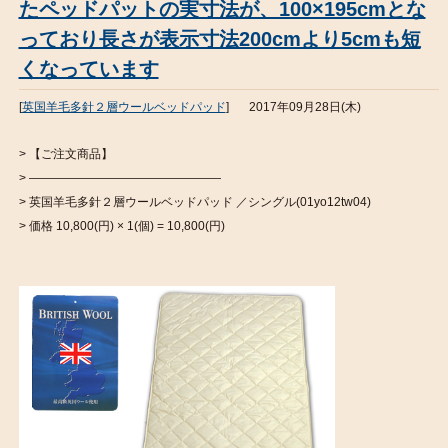
たペッドパットの実寸法が、100×195cmとな
っており長さが表示寸法200cmより5cmも短
くなっています
[
英国羊毛多針２層ウールベッドパッド
]
2017年09月28日(木)
> 【ご注文商品】
> ————————————————
> 英国羊毛多針２層ウールベッドパッド ／シングル(01yo12tw04)
> 価格 10,800(円) × 1(個) = 10,800(円)