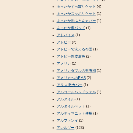
あったかすっぽりケット
(4)
あったかスッポリケット
(1)
あったか掛ふとんカバー
(1)
あったか敷パッド
(1)
アドバイス
(1)
アトピー
(2)
アトピーで洗える布団
(1)
アトピー性皮膚炎
(2)
アメリカ
(1)
アメリカダブルの敷布団
(1)
アメリカへのEMS
(2)
アリス 敷カバー
(1)
アルコールハンドジェル
(1)
アルタイル
(1)
アルタイルベット
(1)
アルティマニット使用
(1)
アルファンイ
(1)
アレルギー
(123)