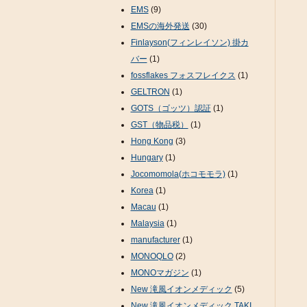
EMS
(9)
EMSの海外発送
(30)
Finlayson(フィンレイソン) 掛カ
バー
(1)
fossflakes フォスフレイクス
(1)
GELTRON
(1)
GOTS（ゴッツ）認証
(1)
GST（物品税）
(1)
Hong Kong
(3)
Hungary
(1)
Jocomomola(ホコモモラ)
(1)
Korea
(1)
Macau
(1)
Malaysia
(1)
manufacturer
(1)
MONOQLO
(2)
MONOマガジン
(1)
New 滝風イオンメディック
(5)
New 滝風イオンメディック TAKI