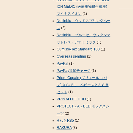
ION MEDIC (医療用物質生成器)
マイナスイオン
(1)
Nottinblu・ウッドスプリングベー
ス
(2)
Nottinblu・ブルーセルウレタンマ
ットレス・アナトミック
(1)
Ouml;ko-Tex Standard 100
(1)
Overseas sending
(1)
PayPal
(1)
PayPay追加チャージ
(1)
Priere Copain (プリエール コパ
ン) きらぼし ベビーふとん８点
セット
(1)
PRIMALOFT DUO
(1)
PROTECT・A・BED ボックスシ
ーツ
(2)
R75とR85
(1)
RAKURA
(3)