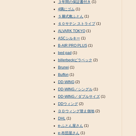
３年間の保証書付き
(1)
4隅にゴム
(1)
５層式敷ふとん
(1)
６０サテン ストライプ
(1)
ALVARK TOKYO
(1)
ASCシルキー
(1)
B-AIR PRO PLUS
(1)
bed pad
(1)
billerbeckビラベック
(2)
Brunei
(1)
Buffon
(1)
DD-WING
(2)
DD-WING／シングル
(1)
DD-WING／ダブルサイズ
(1)
DDウィング
(2)
ＤＤウィング替え側地
(2)
DHL
(1)
e-ふとん屋さん
(1)
e-布団屋さん
(1)