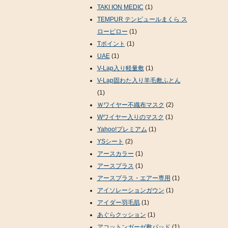
TAKI ION MEDIC
(1)
TEMPUR テンピュールまくら ス
ローピロー
(1)
Tポイント
(1)
UAE
(1)
V-Lap入り軽量敷
(1)
V-Lap固わた入り羊毛敷ふとん
(1)
Ｗワイヤー不織布マスク
(2)
Wワイヤー入りのマスク
(1)
Yahoo!プレミアム
(1)
YSシート
(2)
アースカラー
(1)
アースプラス
(1)
アースプラス・エアー専用
(1)
アイソレーションガウン
(1)
アイダー羽毛肌
(1)
あぐらクッション
(1)
アコットンガーゼ敷パッド
(1)