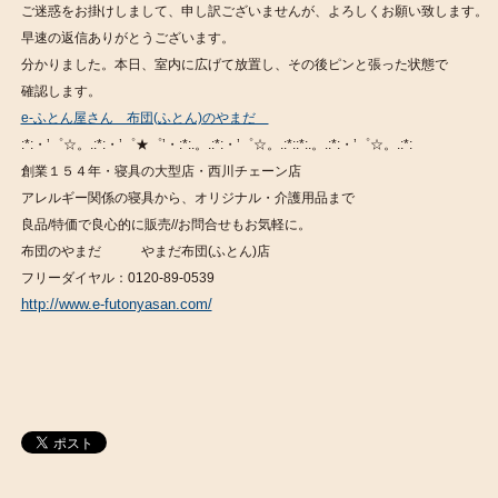
ご迷惑をお掛けしまして、申し訳ございませんが、よろしくお願い致します。
早速の返信ありがとうございます。
分かりました。本日、室内に広げて放置し、その後ピンと張った状態で
確認します。
e-ふとん屋さん 布団(ふとん)のやまだ
:*:・’゜☆。.:*:・’゜★゜’・:*:.。.:*:・’゜☆。.:*::*:.。.:*:・’゜☆。.:*:
創業１５４年・寝具の大型店・西川チェーン店
アレルギー関係の寝具から、オリジナル・介護用品まで
良品/特価で良心的に販売//お問合せもお気軽に。
布団のやまだ やまだ布団(ふとん)店
フリーダイヤル：0120-89-0539
http://www.e-futonyasan.com/