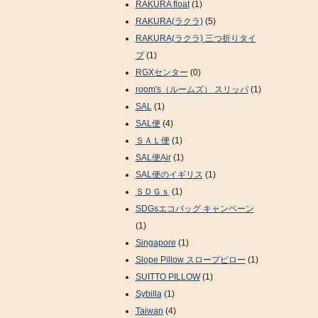
RAKURA float
(1)
RAKURA(ラクラ)
(5)
RAKURA(ラクラ) 三つ折りタイ
プ
(1)
RGXセンター
(0)
room's（ルームズ） スリッパ
(1)
SAL
(1)
SAL便
(4)
ＳＡＬ便
(1)
SAL便Air
(1)
SAL便のイギリス
(1)
ＳＤＧｓ
(1)
SDGsエコバッグ キャンペーン
(1)
Singapore
(1)
Slope Pillow スロープピロー
(1)
SUITTO PILLOW
(1)
Sybilla
(1)
Taiwan
(4)