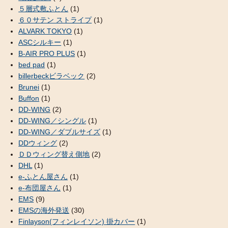
５層式敷ふとん
(1)
６０サテン ストライプ
(1)
ALVARK TOKYO
(1)
ASCシルキー
(1)
B-AIR PRO PLUS
(1)
bed pad
(1)
billerbeckビラベック
(2)
Brunei
(1)
Buffon
(1)
DD-WING
(2)
DD-WING／シングル
(1)
DD-WING／ダブルサイズ
(1)
DDウィング
(2)
ＤＤウィング替え側地
(2)
DHL
(1)
e-ふとん屋さん
(1)
e-布団屋さん
(1)
EMS
(9)
EMSの海外発送
(30)
Finlayson(フィンレイソン) 掛カバー
(1)