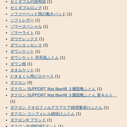
セミダブルの掛布団
(1)
セミダブルロング
(1)
ソファーベッド用の敷きパッド
(1)
ソフトレザー
(1)
ゾマースペシャル
(1)
ゾマーライト
(1)
ダウナレックス
(1)
ダウンエッセンス
(2)
ダウンケット
(1)
ダウンケット 羽毛肌ふとん
(1)
ダウン枕
(1)
タオルケット
(1)
だきまくら用ピロケース
(1)
ダクロン
(3)
ダクロン SUPPORT Mat fiberfill ３層固敷ふとん
(1)
ダクロン SUPPORT Mat fiberfill ３層固敷ふとん 新キルト
(1)
ダクロン クオロフィルアクアケア綿増量掛けふとん
(1)
ダクロン コンフォレル綿掛けふとん
(1)
ダクロン® ブランド
(1)
ダクロンSUPPORTマット
(1)