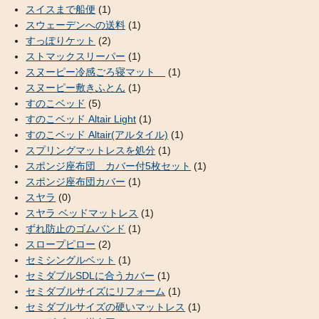
スイスまで船便
(1)
スウェーデンへの送料
(1)
すっぽりケット
(2)
ストマックスリーパー
(1)
スヌーピー冷感ごろ寝マット
(1)
スヌーピー敷きふとん
(1)
すのこベッド
(5)
すのこベッド Altair Light
(1)
すのこベッド Altair(アルタイル)
(1)
スプリングマットレスを処分
(1)
スポンジ座布団 カバー付5枚セット
(1)
スポンジ座布団カバー
(1)
スヤラ
(0)
スヤラ ベッドマットレス
(1)
ずれ防止のゴムバンド
(1)
スロープピロー
(2)
セミシングルベット
(1)
セミダブルSDLに合うカバー
(1)
セミダブルサイズにリフォーム
(1)
セミダブルサイズの硬いマットレス
(1)