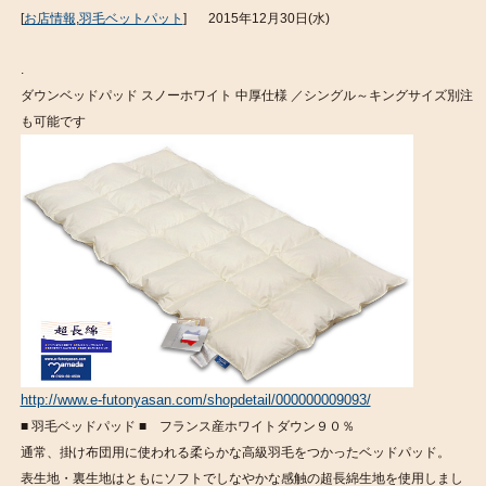
[
お店情報
,
羽毛ベットパット
]
2015年12月30日(水)
.
ダウンベッドパッド スノーホワイト 中厚仕様 ／シングル～キングサイズ別注
も可能です
http://www.e-futonyasan.com/shopdetail/000000009093/
■ 羽毛ベッドパッド ■ フランス産ホワイトダウン９０％
通常、掛け布団用に使われる柔らかな高級羽毛をつかったベッドパッド。
表生地・裏生地はともにソフトでしなやかな感触の超長綿生地を使用しまし