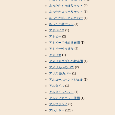
あったかすっぽりケット
(4)
あったかスッポリケット
(1)
あったか掛ふとんカバー
(1)
あったか敷パッド
(1)
アドバイス
(1)
アトピー
(2)
アトピーで洗える布団
(1)
アトピー性皮膚炎
(2)
アメリカ
(1)
アメリカダブルの敷布団
(1)
アメリカへのEMS
(2)
アリス 敷カバー
(1)
アルコールハンドジェル
(1)
アルタイル
(1)
アルタイルベット
(1)
アルティマニット使用
(1)
アルファンイ
(1)
アレルギー
(123)