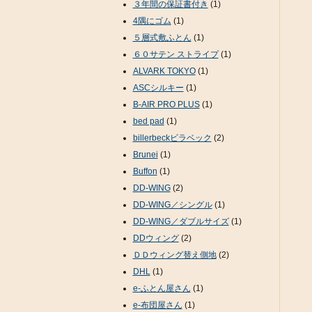
３年間の保証書付き
(1)
4隅にゴム
(1)
５層式敷ふとん
(1)
６０サテン ストライプ
(1)
ALVARK TOKYO
(1)
ASCシルキー
(1)
B-AIR PRO PLUS
(1)
bed pad
(1)
billerbeckビラベック
(2)
Brunei
(1)
Buffon
(1)
DD-WING
(2)
DD-WING／シングル
(1)
DD-WING／ダブルサイズ
(1)
DDウィング
(2)
ＤＤウィング替え側地
(2)
DHL
(1)
e-ふとん屋さん
(1)
e-布団屋さん
(1)