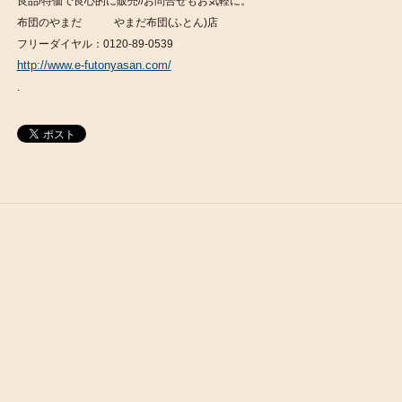
良品/特価で良心的に販売//お問合せもお気軽に。
布団のやまだ やまだ布団(ふとん)店
フリーダイヤル：0120-89-0539
http://www.e-futonyasan.com/
.