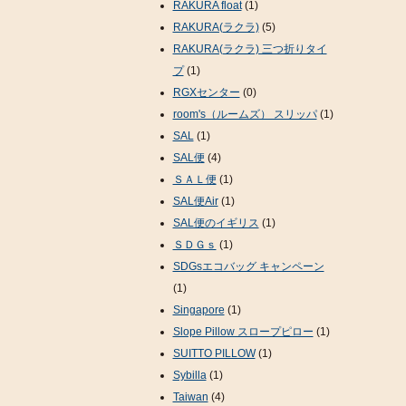
RAKURA float
(1)
RAKURA(ラクラ)
(5)
RAKURA(ラクラ) 三つ折りタイ
プ
(1)
RGXセンター
(0)
room's（ルームズ） スリッパ
(1)
SAL
(1)
SAL便
(4)
ＳＡＬ便
(1)
SAL便Air
(1)
SAL便のイギリス
(1)
ＳＤＧｓ
(1)
SDGsエコバッグ キャンペーン
(1)
Singapore
(1)
Slope Pillow スロープピロー
(1)
SUITTO PILLOW
(1)
Sybilla
(1)
Taiwan
(4)