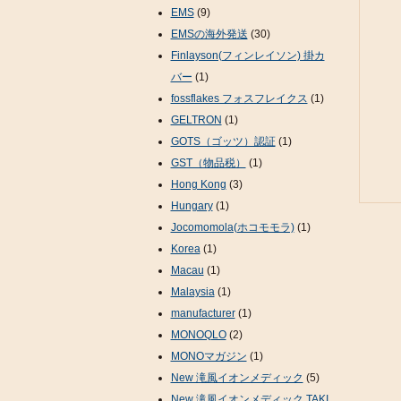
EMS
(9)
EMSの海外発送
(30)
Finlayson(フィンレイソン) 掛カ
バー
(1)
fossflakes フォスフレイクス
(1)
GELTRON
(1)
GOTS（ゴッツ）認証
(1)
GST（物品税）
(1)
Hong Kong
(3)
Hungary
(1)
Jocomomola(ホコモモラ)
(1)
Korea
(1)
Macau
(1)
Malaysia
(1)
manufacturer
(1)
MONOQLO
(2)
MONOマガジン
(1)
New 滝風イオンメディック
(5)
New 滝風イオンメディック TAKI