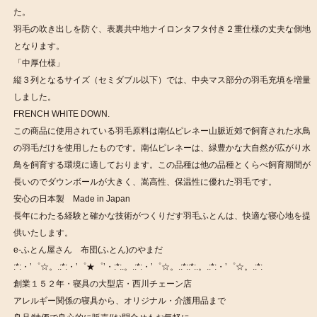
た。
羽毛の吹き出しを防ぐ、表裏共中地ナイロンタフタ付き２重仕様の丈夫な側地
となります。
「中厚仕様」
縦３列となるサイズ（セミダブル以下）では、中央マス部分の羽毛充填を増量
しました。
FRENCH WHITE DOWN.
この商品に使用されている羽毛原料は南仏ピレネー山脈近郊で飼育された水鳥
の羽毛だけを使用したものです。南仏ピレネーは、緑豊かな大自然が広がり水
鳥を飼育する環境に適しております。この品種は他の品種とくらべ飼育期間が
長いのでダウンボールが大きく、嵩高性、保温性に優れた羽毛です。
安心の日本製 Made in Japan
長年にわたる経験と確かな技術がつくりだす羽毛ふとんは、快適な寝心地を提
供いたします。
e-ふとん屋さん 布団(ふとん)のやまだ
:*:・’゜☆。.:*:・’゜★゜’・:*:.。.:*:・’゜☆。.:*::*:.。.:*:・’゜☆。.:*:
創業１５２年・寝具の大型店・西川チェーン店
アレルギー関係の寝具から、オリジナル・介護用品まで