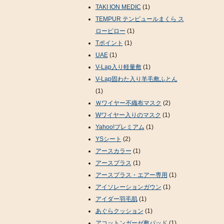
TAKI ION MEDIC
(1)
TEMPUR テンピュールまくら ス
ローピロー
(1)
Tポイント
(1)
UAE
(1)
V-Lap入り軽量敷
(1)
V-Lap固わた入り羊毛敷ふとん
(1)
Ｗワイヤー不織布マスク
(2)
Wワイヤー入りのマスク
(1)
Yahoo!プレミアム
(1)
YSシート
(2)
アースカラー
(1)
アースプラス
(1)
アースプラス・エアー専用
(1)
アイソレーションガウン
(1)
アイダー羽毛肌
(1)
あぐらクッション
(1)
アコットンガーゼ敷パッド
(1)