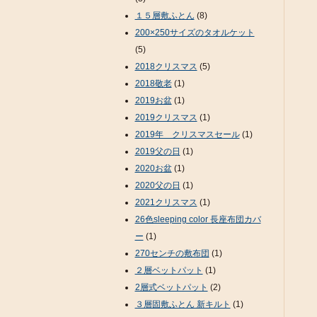
１５層敷ふとん
(8)
200×250サイズのタオルケット
(5)
2018クリスマス
(5)
2018敬老
(1)
2019お盆
(1)
2019クリスマス
(1)
2019年 クリスマスセール
(1)
2019父の日
(1)
2020お盆
(1)
2020父の日
(1)
2021クリスマス
(1)
26色sleeping color 長座布団カバ
ー
(1)
270センチの敷布団
(1)
２層ベットパット
(1)
2層式ベットパット
(2)
３層固敷ふとん 新キルト
(1)