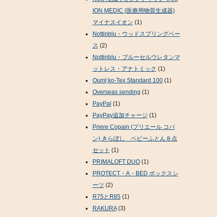
ION MEDIC (医療用物質生成器)
マイナスイオン
(1)
Nottinblu・ウッドスプリングベー
ス
(2)
Nottinblu・ブルーセルウレタンマ
ットレス・アナトミック
(1)
Ouml;ko-Tex Standard 100
(1)
Overseas sending
(1)
PayPal
(1)
PayPay追加チャージ
(1)
Priere Copain (プリエール コパ
ン) きらぼし ベビーふとん８点
セット
(1)
PRIMALOFT DUO
(1)
PROTECT・A・BED ボックスシ
ーツ
(2)
R75とR85
(1)
RAKURA
(3)