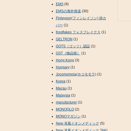
EMS
(9)
EMSの海外発送
(30)
Finlayson(フィンレイソン) 掛カ
バー
(1)
fossflakes フォスフレイクス
(1)
GELTRON
(1)
GOTS（ゴッツ）認証
(1)
GST（物品税）
(1)
Hong Kong
(3)
Hungary
(1)
Jocomomola(ホコモモラ)
(1)
Korea
(1)
Macau
(1)
Malaysia
(1)
manufacturer
(1)
MONOQLO
(2)
MONOマガジン
(1)
New 滝風イオンメディック
(5)
New 滝風イオンメディック TAKI