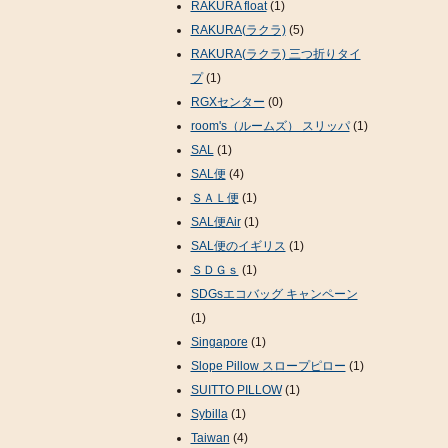
RAKURA float
(1)
RAKURA(ラクラ)
(5)
RAKURA(ラクラ) 三つ折りタイ
プ
(1)
RGXセンター
(0)
room's（ルームズ） スリッパ
(1)
SAL
(1)
SAL便
(4)
ＳＡＬ便
(1)
SAL便Air
(1)
SAL便のイギリス
(1)
ＳＤＧｓ
(1)
SDGsエコバッグ キャンペーン
(1)
Singapore
(1)
Slope Pillow スロープピロー
(1)
SUITTO PILLOW
(1)
Sybilla
(1)
Taiwan
(4)