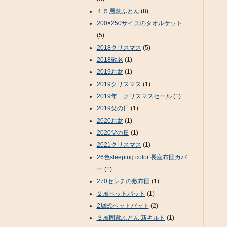
１５層敷ふとん
(8)
200×250サイズのタオルケット
(5)
2018クリスマス
(5)
2018敬老
(1)
2019お盆
(1)
2019クリスマス
(1)
2019年 クリスマスセール
(1)
2019父の日
(1)
2020お盆
(1)
2020父の日
(1)
2021クリスマス
(1)
26色sleeping color 長座布団カバ
ー
(1)
270センチの敷布団
(1)
２層ベットパット
(1)
2層式ベットパット
(2)
３層固敷ふとん 新キルト
(1)