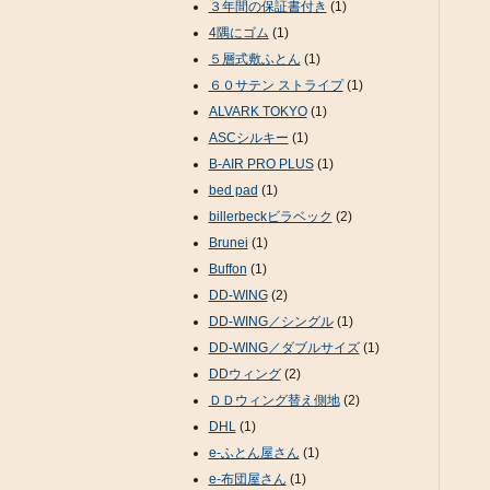
３年間の保証書付き
(1)
4隅にゴム
(1)
５層式敷ふとん
(1)
６０サテン ストライプ
(1)
ALVARK TOKYO
(1)
ASCシルキー
(1)
B-AIR PRO PLUS
(1)
bed pad
(1)
billerbeckビラベック
(2)
Brunei
(1)
Buffon
(1)
DD-WING
(2)
DD-WING／シングル
(1)
DD-WING／ダブルサイズ
(1)
DDウィング
(2)
ＤＤウィング替え側地
(2)
DHL
(1)
e-ふとん屋さん
(1)
e-布団屋さん
(1)