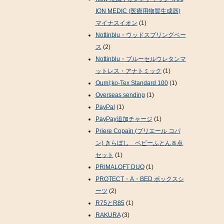
ION MEDIC (医療用物質生成器)
マイナスイオン
(1)
Nottinblu・ウッドスプリングベー
ス
(2)
Nottinblu・ブルーセルウレタンマ
ットレス・アナトミック
(1)
Ouml;ko-Tex Standard 100
(1)
Overseas sending
(1)
PayPal
(1)
PayPay追加チャージ
(1)
Priere Copain (プリエール コパ
ン) きらぼし ベビーふとん８点
セット
(1)
PRIMALOFT DUO
(1)
PROTECT・A・BED ボックスシ
ーツ
(2)
R75とR85
(1)
RAKURA
(3)