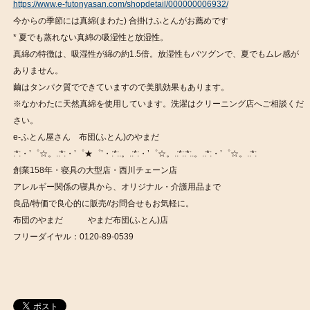
https://www.e-futonyasan.com/shopdetail/000000006932/
今からの季節には真綿(まわた) 合掛けふとんがお薦めです
* 夏でも蒸れない真綿の吸湿性と放湿性。
真綿の特徴は、吸湿性が綿の約1.5倍。放湿性もバツグンで、夏でもムレ感が
ありません。
繭はタンパク質でできていますので美肌効果もあります。
※なかわたに天然真綿を使用しています。洗濯はクリーニング店へご相談くだ
さい。
e-ふとん屋さん 布団(ふとん)のやまだ
:*:・’゜☆。.:*:・’゜★゜’・:*:.。.:*:・’゜☆。.:*::*:.。.:*:・’゜☆。.:*:
創業158年・寝具の大型店・西川チェーン店
アレルギー関係の寝具から、オリジナル・介護用品まで
良品/特価で良心的に販売//お問合せもお気軽に。
布団のやまだ やまだ布団(ふとん)店
フリーダイヤル：0120-89-0539