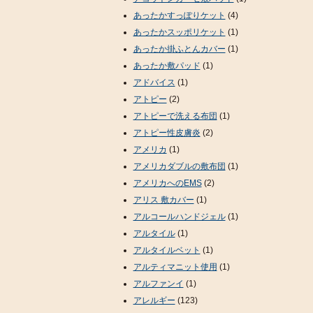
あったかすっぽりケット
(4)
あったかスッポリケット
(1)
あったか掛ふとんカバー
(1)
あったか敷パッド
(1)
アドバイス
(1)
アトピー
(2)
アトピーで洗える布団
(1)
アトピー性皮膚炎
(2)
アメリカ
(1)
アメリカダブルの敷布団
(1)
アメリカへのEMS
(2)
アリス 敷カバー
(1)
アルコールハンドジェル
(1)
アルタイル
(1)
アルタイルベット
(1)
アルティマニット使用
(1)
アルファンイ
(1)
アレルギー
(123)