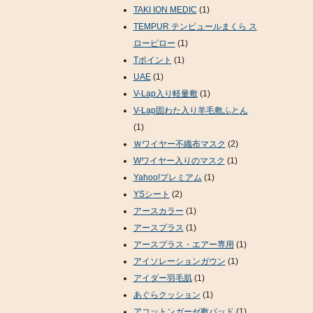
TAKI ION MEDIC
(1)
TEMPUR テンピュールまくら ス
ローピロー
(1)
Tポイント
(1)
UAE
(1)
V-Lap入り軽量敷
(1)
V-Lap固わた入り羊毛敷ふとん
(1)
Ｗワイヤー不織布マスク
(2)
Wワイヤー入りのマスク
(1)
Yahoo!プレミアム
(1)
YSシート
(2)
アースカラー
(1)
アースプラス
(1)
アースプラス・エアー専用
(1)
アイソレーションガウン
(1)
アイダー羽毛肌
(1)
あぐらクッション
(1)
アコットンガーゼ敷パッド
(1)