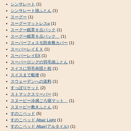
シンサレート
(1)
シンサレート掛ふとん
(1)
スーグー
(1)
スーグーマットレスα
(1)
スーグー眠育６点パック
(1)
スーグー眠育６点パック
(1)
スーパーフォスモ防炎敷カバー
(1)
スーパーレイＥＸ
(1)
スーパーレイEX
(1)
スーパーロングの羽毛掛ふとん
(1)
スイスに羽毛布団と枕
(1)
スイスまで船便
(1)
スウェーデンへの送料
(1)
すっぽりケット
(2)
ストマックスリーパー
(1)
スヌーピー冷感ごろ寝マット
(1)
スヌーピー敷きふとん
(1)
すのこベッド
(5)
すのこベッド Altair Light
(1)
すのこベッド Altair(アルタイル)
(1)