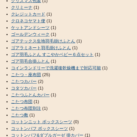
クリスマス包装
(1)
クリミーナ
(1)
クレジットカード
(1)
クロネコヤマト便
(1)
ケットアンドシーツ
(1)
ゴールデンウィーク
(1)
ゴアテックス生地羽毛掛けふとん
(1)
ゴアラミネート羽毛掛けふとん
(1)
ゴア羽毛ふとん すこやかベビー６点セット
(1)
ゴア羽毛合掛ふとん
(1)
コインランドリーで洗濯後乾燥機まで対応可能
(1)
こたつ・座布団
(25)
こたつカバー
(2)
コタツカバー
(1)
こたつふとんカバー
(1)
こたつ布団
(1)
こたつ布団別注
(1)
こたつ敷
(1)
コットンニット ボックスシーツ
(0)
コットンパフ ボックスシーツ
(1)
コットンパフ&ダブルガーゼ 掛カバー
(1)