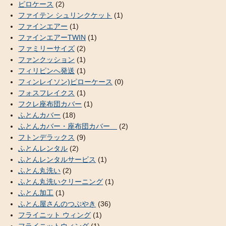
ピロケース
(2)
ファイテン シュリンクケット
(1)
ファインエアー
(1)
ファインエアーTWIN
(1)
ファミリーサイズ
(2)
ファンクッション
(1)
フィリピンへ発送
(1)
フィンレイソン)ピローケース
(0)
フォスフレイクス
(1)
フクレ座布団カバー
(1)
ふとんカバー
(18)
ふとんカバー・座布団カバー
(2)
フトンデラックス
(9)
ふとんレンタル
(2)
ふとんレンタルサービス
(1)
ふとん丸洗い
(2)
ふとん丸洗いクリーニング
(1)
ふとん加工
(1)
ふとん屋さんのつぶやき
(36)
フライニット ウィング
(1)