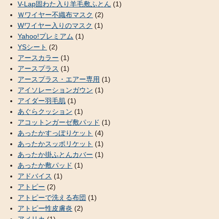
V-Lap固わた入り羊毛敷ふとん
(1)
Ｗワイヤー不織布マスク
(2)
Wワイヤー入りのマスク
(1)
Yahoo!プレミアム
(1)
YSシート
(2)
アースカラー
(1)
アースプラス
(1)
アースプラス・エアー専用
(1)
アイソレーションガウン
(1)
アイダー羽毛肌
(1)
あぐらクッション
(1)
アコットンガーゼ敷パッド
(1)
あったかすっぽりケット
(4)
あったかスッポリケット
(1)
あったか掛ふとんカバー
(1)
あったか敷パッド
(1)
アドバイス
(1)
アトピー
(2)
アトピーで洗える布団
(1)
アトピー性皮膚炎
(2)