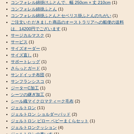
コンフォレル綿掛けふとんで、幅 250cm × 丈 210cm
(1)
コンフォレル綿掛ふとん
(1)
コンフォレル綿掛ふとんとセベリス掛ふとんのちがい
(1)
ご注文いただきました商品のオーストラリアへの船便の送料
は、14200円でございます
(1)
サージカルマスク
(1)
サービス
(1)
サイズオーダー
(1)
サイズ直し
(1)
サポートレッグ
(1)
さらっとガード
(1)
サンドイッチ布団
(1)
サンフランシスコ
(1)
ジーターC加工
(1)
シーツの継ぎ加工
(1)
シール織マイクロマティーク毛布
(2)
ジェルトロン
(11)
ジェルトロン ショルダーパッド
(2)
ジェルトロン ピロー ベビーまくらセット
(1)
ジェルトロンクッション
(4)