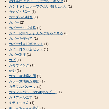
かけ布団はクイーンではなくキング
(1)
カシミヤシュレープの合い掛けふとん
(1)
カナダ・BC州
(1)
カナダへの船便
(1)
カバー
(2)
カバーサイズ規格
(1)
カバーの中でふとんがぐちゃぐちゃ
(0)
カバーを作って
(1)
カバー付き10点セット
(1)
カバー付き８点セット
(1)
カバー別注
(1)
カビ
(1)
カモウィング
(1)
かや
(1)
カラー無地座布団
(1)
カラー無地長座布団
(1)
カラフルパシーマ
(1)
カラフルパシーマBaby(ベビー)
(1)
カリフォルニア
(1)
キティちゃん
(1)
キティちゃんの毛布
(1)