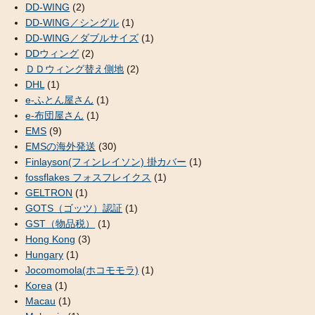
DD-WING
(2)
DD-WING／シングル
(1)
DD-WING／ダブルサイズ
(1)
DDウィング
(2)
ＤＤウィング替え側地
(2)
DHL
(1)
e-ふとん屋さん
(1)
e-布団屋さん
(1)
EMS
(9)
EMSの海外発送
(30)
Finlayson(フィンレイソン) 掛カバー
(1)
fossflakes フォスフレイクス
(1)
GELTRON
(1)
GOTS（ゴッツ）認証
(1)
GST（物品税）
(1)
Hong Kong
(3)
Hungary
(1)
Jocomomola(ホコモモラ)
(1)
Korea
(1)
Macau
(1)