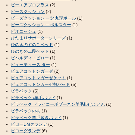
ビーエアプロプラス
(2)
ビーズクッション
(2)
ビーズクッション ─ 34丸球ボール
(1)
ビーズクッション ─ ボルスター
(1)
ピオニッシュ
(1)
ひだまりサポーターシリーズ
(1)
ひのきのすのこベッド
(1)
ひのきの二段ベッド
(1)
ビバルディ・ピロー
(1)
ビューティース ター
(1)
ピュアコットンガーゼ
(2)
ピュアコットンガーゼケット
(1)
ピュアコットンガーゼ敷パッド
(5)
ビラベック
(5)
ビラベック /羊毛パッド
(1)
ビラベック ドライコーポゾーネン羊毛掛けふとん
(1)
ビラベックの枕
(1)
ビラベック羊毛敷きパッド
(1)
ピローDMグランデ
(1)
ピローグランデ
(6)