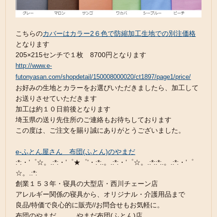
こちらの
カバーはカラー2６色で防縮加工生地での別注価格
となります
205×215センチで１枚 8700円となります
http://www.e-
futonyasan.com/shopdetail/150008000020/ct1897/page1/price/
お好みの生地とカラーをお選びいただきましたら、加工して
お送りさせていただきます
加工は約１０日前後となります
埼玉県の送り先住所のご連絡もお待ちしております
この度は、ご注文を賜り誠にありがとうございました。
e-ふとん屋さん 布団(ふとん)のやまだ
:*:・’゜☆。.:*:・’゜★゜’・:*:.。.:*:・’゜☆。.:*::*:.。.:*:・’゜
☆。.:*:
創業１５３年・寝具の大型店・西川チェーン店
アレルギー関係の寝具から、オリジナル・介護用品まで
良品/特価で良心的に販売//お問合せもお気軽に。
布団のやまだ やまだ布団(ふとん)店