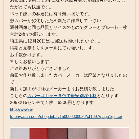
お布団は使用して6年になり家族も増え滞在国もかわりまし
たがとても快適です。
ベッド嫌いの私達には有り難い限りです。
敷カバーが劣化したため新たに作成して下さい。
添付画像と同じ品質とサイズのものでグレーとブルー各一枚
合計2枚でお願いします。
埼玉県に12月20日迄に郵送お願いしたいです。
納期と見積もりをメールにてお願いします。
お手数かけます。
宜しくお願いします。
ご連絡ありがとうございました
前回お作り致しましたカバーメーカーは廃業となりましたの
で
新しく加工が可能なメーカーよりお見積り致しました
こちらの
カバーはカラー６色で最安別注価格
となります
205×215センチで１枚 6300円となります
http://www.e-
futonyasan.com/shopdetail/150008000023/ct1897/page1/price/