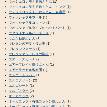
ウォシュロン洗える敷ふとん
(1)
ウォシュロン洗える敷ふとん キング
(1)
ウォシュロン洗える敷ふとん 介護用
(1)
ウォッシャブルウール
(1)
ウォッシャブルコットン
(2)
ウオッシャブルタイプのベットパット
(1)
ウクライナシルバーグース
(1)
うたたね敷ふとん
(1)
ウレタンの密度・復元率
(1)
ウレタンフォーム
(1)
ウレタンマットレスの取扱
(1)
エア・トスカーナ
(2)
エアーフレイク掛けふとん
(1)
エアーラッセル敷布団
(1)
エルゴ・トッパー
(1)
エルゴクリーン
(2)
エルゴシート
(1)
エルゴスター
(2)
オーガニック
(2)
オーガニック・有機コットン掛ふとん
(1)
オーガニック・有機コットン敷ふとん
(1)