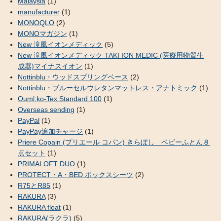
Malaysia
(1)
manufacturer
(1)
MONOQLO
(2)
MONOマガジン
(1)
New 滝風イオンメディック
(5)
New 滝風イオンメディック TAKI ION MEDIC (医療用物質生
成器)マイナスイオン
(1)
Nottinblu・ウッドスプリングベース
(2)
Nottinblu・ブルーセルウレタンマットレス・アナトミック
(1)
Ouml;ko-Tex Standard 100
(1)
Overseas sending
(1)
PayPal
(1)
PayPay追加チャージ
(1)
Priere Copain (プリエール コパン) きらぼし ベビーふとん８
点セット
(1)
PRIMALOFT DUO
(1)
PROTECT・A・BED ボックスシーツ
(2)
R75とR85
(1)
RAKURA
(3)
RAKURA float
(1)
RAKURA(ラクラ)
(5)