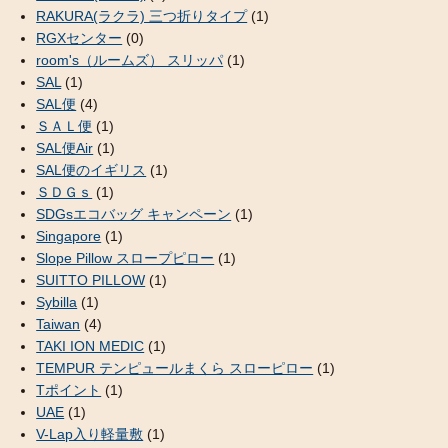
RAKURA(ラクラ) 三つ折りタイプ
(1)
RGXセンター
(0)
room's（ルームズ） スリッパ
(1)
SAL
(1)
SAL便
(4)
ＳＡＬ便
(1)
SAL便Air
(1)
SAL便のイギリス
(1)
ＳＤＧｓ
(1)
SDGsエコバッグ キャンペーン
(1)
Singapore
(1)
Slope Pillow スロープピロー
(1)
SUITTO PILLOW
(1)
Sybilla
(1)
Taiwan
(4)
TAKI ION MEDIC
(1)
TEMPUR テンピュールまくら スローピロー
(1)
Tポイント
(1)
UAE
(1)
V-Lap入り軽量敷
(1)