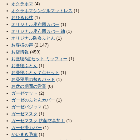
オクラホマ
(4)
オクラホマシングルマットレス
(1)
おひるね枕
(1)
オリジナル座布団カバー
(1)
オリジナル座布団カバー 紬
(1)
オリジナル防炎ふとん
(1)
お客様の声
(2,147)
お店情報
(459)
お昼寝5点セット ミッフィー
(1)
お昼寝ふとん
(1)
お昼寝ふとん７点セット
(1)
お昼寝用の敷きパッド
(1)
お盆の期間の営業
(0)
ガーゼケット
(2)
ガーゼのふとんカバー
(1)
ガーゼパジャマ
(1)
ガーゼマスク
(1)
ガーゼマスク 抗菌防臭加工
(1)
ガーゼ掛カバー
(1)
かいまき毛布
(1)