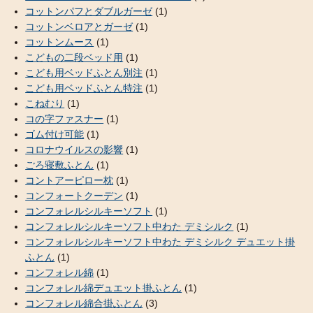
コットンパフとダブルガーゼ
(1)
コットンベロアとガーゼ
(1)
コットンムース
(1)
こどもの二段ベッド用
(1)
こども用ベッドふとん別注
(1)
こども用ベッドふとん特注
(1)
こねむり
(1)
コの字ファスナー
(1)
ゴム付け可能
(1)
コロナウイルスの影響
(1)
ごろ寝敷ふとん
(1)
コントアーピロー枕
(1)
コンフォートクーデン
(1)
コンフォレルシルキーソフト
(1)
コンフォレルシルキーソフト中わた デミシルク
(1)
コンフォレルシルキーソフト中わた デミシルク デュエット掛
ふとん
(1)
コンフォレル綿
(1)
コンフォレル綿デュエット掛ふとん
(1)
コンフォレル綿合掛ふとん
(3)