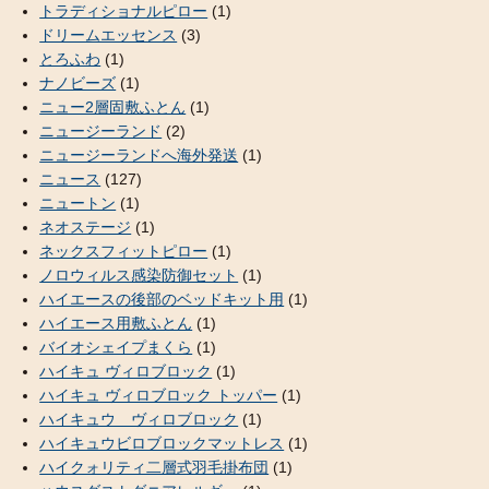
トラディショナルピロー
(1)
ドリームエッセンス
(3)
とろふわ
(1)
ナノビーズ
(1)
ニュー2層固敷ふとん
(1)
ニュージーランド
(2)
ニュージーランドへ海外発送
(1)
ニュース
(127)
ニュートン
(1)
ネオステージ
(1)
ネックスフィットピロー
(1)
ノロウィルス感染防御セット
(1)
ハイエースの後部のベッドキット用
(1)
ハイエース用敷ふとん
(1)
バイオシェイプまくら
(1)
ハイキュ ヴィロブロック
(1)
ハイキュ ヴィロブロック トッパー
(1)
ハイキュウ ヴィロブロック
(1)
ハイキュウビロブロックマットレス
(1)
ハイクォリティ二層式羽毛掛布団
(1)