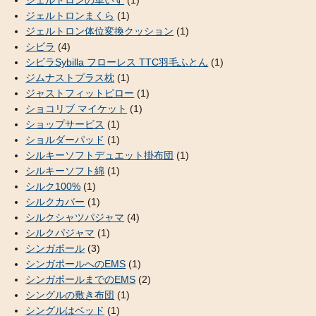
ジェルトロンの車いす
(1)
ジェルトロンまくら
(1)
ジェルトロン体位変換クッション
(1)
シビラ
(4)
シビラSybilla フローレス TTC羽毛ふとん
(1)
ジムナストプラス枕
(1)
ジャストフィットピロー
(1)
ショコリブ マイケット
(1)
ショップサービス
(1)
ショルダーパッド
(1)
シルキーソフトデュエット掛布団
(1)
シルキーソフト綿
(1)
シルク100%
(1)
シルクカバー
(1)
シルクシャツパジャマ
(4)
シルクパジャマ
(1)
シンガポール
(3)
シンガポールへのEMS
(1)
シンガポールまでのEMS
(2)
シングルの敷き布団
(1)
シングルはベッド
(1)