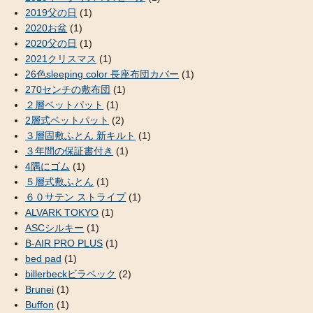
2019父の日
(1)
2020お盆
(1)
2020父の日
(1)
2021クリスマス
(1)
26色sleeping color 長座布団カバー
(1)
270センチの敷布団
(1)
２層ベットパット
(1)
2層式ベットパット
(2)
３層固敷ふとん 新キルト
(1)
３年間の保証書付き
(1)
4隅にゴム
(1)
５層式敷ふとん
(1)
６０サテン ストライプ
(1)
ALVARK TOKYO
(1)
ASCシルキー
(1)
B-AIR PRO PLUS
(1)
bed pad
(1)
billerbeckビラベック
(2)
Brunei
(1)
Buffon
(1)