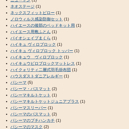
ニュートン
(1)
ネオステージ
(1)
ネックスフィットピロー
(1)
ノロウィルス感染防御セット
(1)
ハイエースの後部のベッドキット用
(1)
ハイエース用敷ふとん
(1)
バイオシェイプまくら
(1)
ハイキュ ヴィロブロック
(1)
ハイキュ ヴィロブロック トッパー
(1)
ハイキュウ ヴィロブロック
(1)
ハイキュウビロブロックマットレス
(1)
ハイクォリティ二層式羽毛掛布団
(1)
ハウスダストダニアレルギー
(1)
パシーマ
(5)
パシーマ・バスマット
(2)
パシーマキルトケット
(1)
パシーマキルトケットジュニアプラス
(1)
パシーマスリーパー
(1)
パシーマのバスマット
(2)
パシーマのプチハンカチ
(1)
パシーマのマスク
(2)