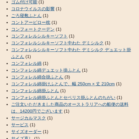
ゴム付け可能
(1)
コロナウイルスの影響
(1)
ごろ寝敷ふとん
(1)
コントアーピロー枕
(1)
コンフォートクーデン
(1)
コンフォレルシルキーソフト
(1)
コンフォレルシルキーソフト中わた デミシルク
(1)
コンフォレルシルキーソフト中わた デミシルク デュエット掛
ふとん
(1)
コンフォレル綿
(1)
コンフォレル綿デュエット掛ふとん
(1)
コンフォレル綿合掛ふとん
(3)
コンフォレル綿掛けふとんで、幅 250cm × 丈 210cm
(1)
コンフォレル綿掛ふとん
(1)
コンフォレル綿掛ふとんとセベリス掛ふとんのちがい
(1)
ご注文いただきました商品のオーストラリアへの船便の送料
は、14200円でございます
(1)
サージカルマスク
(1)
サービス
(1)
サイズオーダー
(1)
サイズ直し
(1)