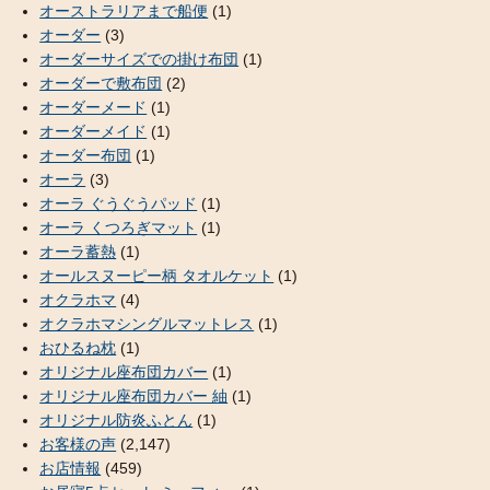
オーストラリアまで船便
(1)
オーダー
(3)
オーダーサイズでの掛け布団
(1)
オーダーで敷布団
(2)
オーダーメード
(1)
オーダーメイド
(1)
オーダー布団
(1)
オーラ
(3)
オーラ ぐうぐうパッド
(1)
オーラ くつろぎマット
(1)
オーラ蓄熱
(1)
オールスヌーピー柄 タオルケット
(1)
オクラホマ
(4)
オクラホマシングルマットレス
(1)
おひるね枕
(1)
オリジナル座布団カバー
(1)
オリジナル座布団カバー 紬
(1)
オリジナル防炎ふとん
(1)
お客様の声
(2,147)
お店情報
(459)