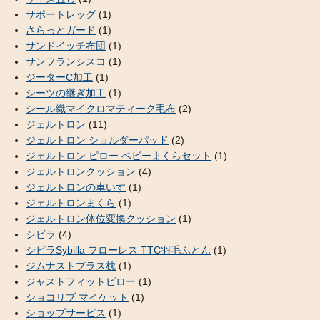
サポートレッグ
(1)
さらっとガード
(1)
サンドイッチ布団
(1)
サンフランシスコ
(1)
ジーターC加工
(1)
シーツの継ぎ加工
(1)
シール織マイクロマティーク毛布
(2)
ジェルトロン
(11)
ジェルトロン ショルダーパッド
(2)
ジェルトロン ピロー ベビーまくらセット
(1)
ジェルトロンクッション
(4)
ジェルトロンの車いす
(1)
ジェルトロンまくら
(1)
ジェルトロン体位変換クッション
(1)
シビラ
(4)
シビラSybilla フローレス TTC羽毛ふとん
(1)
ジムナストプラス枕
(1)
ジャストフィットピロー
(1)
ショコリブ マイケット
(1)
ショップサービス
(1)