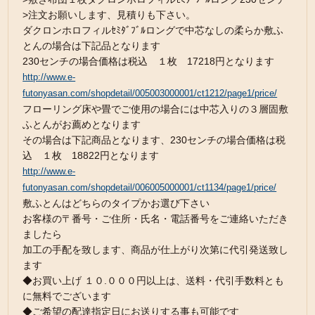
>注文お願いします、見積りも下さい。
ダクロンホロフィルｾﾐﾀﾞﾌﾞﾙロングで中芯なしの柔らか敷ふ
とんの場合は下記品となります
230センチの場合価格は税込 １枚 17218円となります
http://www.e-
futonyasan.com/shopdetail/005003000001/ct1212/page1/price/
フローリング床や畳でご使用の場合には中芯入りの３層固敷
ふとんがお薦めとなります
その場合は下記商品となります、230センチの場合価格は税
込 １枚 18822円となります
http://www.e-
futonyasan.com/shopdetail/006005000001/ct1134/page1/price/
敷ふとんはどちらのタイプかお選び下さい
お客様の〒番号・ご住所・氏名・電話番号をご連絡いただき
ましたら
加工の手配を致します、商品が仕上がり次第に代引発送致し
ます
◆お買い上げ １０.０００円以上は、送料・代引手数料とも
に無料でございます
◆ご希望の配達指定日にお送りする事も可能です