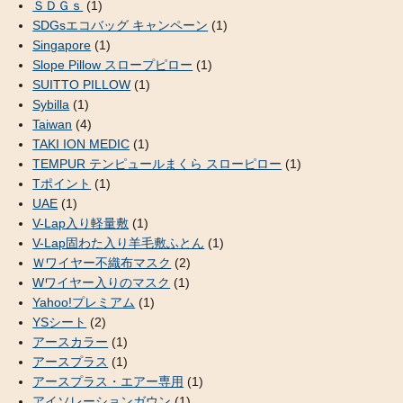
ＳＤＧｓ
(1)
SDGsエコバッグ キャンペーン
(1)
Singapore
(1)
Slope Pillow スロープピロー
(1)
SUITTO PILLOW
(1)
Sybilla
(1)
Taiwan
(4)
TAKI ION MEDIC
(1)
TEMPUR テンピュールまくら スローピロー
(1)
Tポイント
(1)
UAE
(1)
V-Lap入り軽量敷
(1)
V-Lap固わた入り羊毛敷ふとん
(1)
Ｗワイヤー不織布マスク
(2)
Wワイヤー入りのマスク
(1)
Yahoo!プレミアム
(1)
YSシート
(2)
アースカラー
(1)
アースプラス
(1)
アースプラス・エアー専用
(1)
アイソレーションガウン
(1)