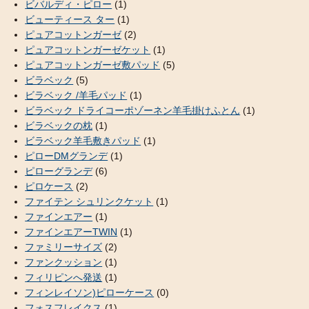
ビバルディ・ピロー
(1)
ビューティース ター
(1)
ピュアコットンガーゼ
(2)
ピュアコットンガーゼケット
(1)
ピュアコットンガーゼ敷パッド
(5)
ビラベック
(5)
ビラベック /羊毛パッド
(1)
ビラベック ドライコーポゾーネン羊毛掛けふとん
(1)
ビラベックの枕
(1)
ビラベック羊毛敷きパッド
(1)
ピローDMグランデ
(1)
ピローグランデ
(6)
ピロケース
(2)
ファイテン シュリンクケット
(1)
ファインエアー
(1)
ファインエアーTWIN
(1)
ファミリーサイズ
(2)
ファンクッション
(1)
フィリピンへ発送
(1)
フィンレイソン)ピローケース
(0)
フォスフレイクス
(1)