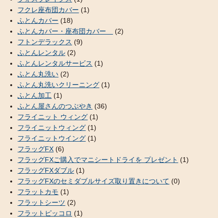
フクレ座布団カバー
(1)
ふとんカバー
(18)
ふとんカバー・座布団カバー
(2)
フトンデラックス
(9)
ふとんレンタル
(2)
ふとんレンタルサービス
(1)
ふとん丸洗い
(2)
ふとん丸洗いクリーニング
(1)
ふとん加工
(1)
ふとん屋さんのつぶやき
(36)
フライニット ウィング
(1)
フライニットウィング
(1)
フライニットウイング
(1)
フラッグFX
(6)
フラッグFXご購入でマニシートドライを プレゼント
(1)
フラッグFXダブル
(1)
フラッグFXのセミダブルサイズ取り置きについて
(0)
フラットカモ
(1)
フラットシーツ
(2)
フラットピッコロ
(1)