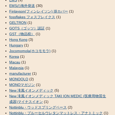
EMS
(9)
EMSの海外発送
(30)
Finlayson(フィンレイソン) 掛カバー
(1)
fossflakes フォスフレイクス
(1)
GELTRON
(1)
GOTS（ゴッツ）認証
(1)
GST（物品税）
(1)
Hong Kong
(3)
Hungary
(1)
Jocomomola(ホコモモラ)
(1)
Korea
(1)
Macau
(1)
Malaysia
(1)
manufacturer
(1)
MONOQLO
(2)
MONOマガジン
(1)
New 滝風イオンメディック
(5)
New 滝風イオンメディック TAKI ION MEDIC (医療用物質生
成器)マイナスイオン
(1)
Nottinblu・ウッドスプリングベース
(2)
Nottinblu・ブルーセルウレタンマットレス・アナトミック
(1)