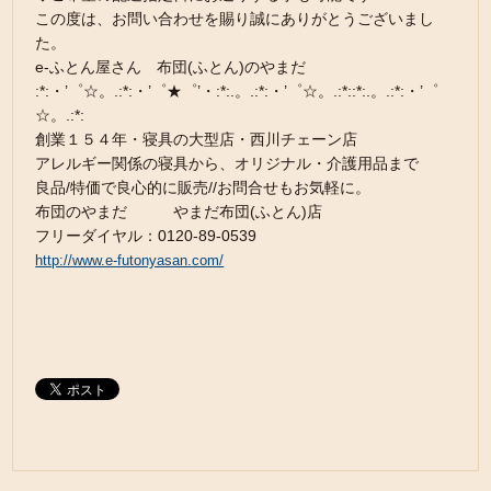
この度は、お問い合わせを賜り誠にありがとうございまし
た。
e-ふとん屋さん 布団(ふとん)のやまだ
:*:・’゜☆。.:*:・’゜★゜’・:*:.。.:*:・’゜☆。.:*::*:.。.:*:・’゜
☆。.:*:
創業１５４年・寝具の大型店・西川チェーン店
アレルギー関係の寝具から、オリジナル・介護用品まで
良品/特価で良心的に販売//お問合せもお気軽に。
布団のやまだ やまだ布団(ふとん)店
フリーダイヤル：0120-89-0539
http://www.e-futonyasan.com/