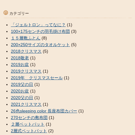
カテゴリー
「ジェルトロン」ってなに？
(1)
100×175センチの羽毛掛け布団
(3)
１５層敷ふとん
(8)
200×250サイズのタオルケット
(5)
2018クリスマス
(5)
2018敬老
(1)
2019お盆
(1)
2019クリスマス
(1)
2019年 クリスマスセール
(1)
2019父の日
(1)
2020お盆
(1)
2020父の日
(1)
2021クリスマス
(1)
26色sleeping color 長座布団カバー
(1)
270センチの敷布団
(1)
２層ベットパット
(1)
2層式ベットパット
(2)