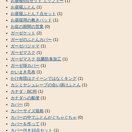
お昼寝5点セット ミッフィー
(1)
お昼寝ふとん
(1)
お昼寝ふとん７点セット
(1)
お昼寝用の敷きパッド
(1)
お盆の期間の営業
(0)
ガーゼケット
(2)
ガーゼのふとんカバー
(1)
ガーゼパジャマ
(1)
ガーゼマスク
(1)
ガーゼマスク 抗菌防臭加工
(1)
ガーゼ掛カバー
(1)
かいまき毛布
(1)
かけ布団はクイーンではなくキング
(1)
カシミヤシュレープの合い掛けふとん
(1)
カナダ・BC州
(1)
カナダへの船便
(1)
カバー
(2)
カバーサイズ規格
(1)
カバーの中でふとんがぐちゃぐちゃ
(0)
カバーを作って
(1)
カバー付き10点セット
(1)