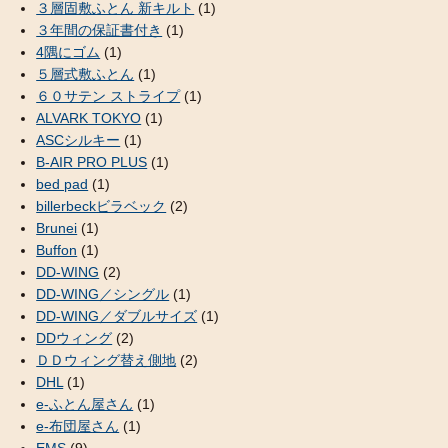
３層固敷ふとん 新キルト
(1)
３年間の保証書付き
(1)
4隅にゴム
(1)
５層式敷ふとん
(1)
６０サテン ストライプ
(1)
ALVARK TOKYO
(1)
ASCシルキー
(1)
B-AIR PRO PLUS
(1)
bed pad
(1)
billerbeckビラベック
(2)
Brunei
(1)
Buffon
(1)
DD-WING
(2)
DD-WING／シングル
(1)
DD-WING／ダブルサイズ
(1)
DDウィング
(2)
ＤＤウィング替え側地
(2)
DHL
(1)
e-ふとん屋さん
(1)
e-布団屋さん
(1)