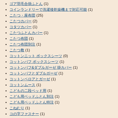
ゴア羽毛合掛ふとん
(1)
コインランドリーで洗濯後乾燥機まで対応可能
(1)
こたつ・座布団
(25)
こたつカバー
(2)
コタツカバー
(1)
こたつふとんカバー
(1)
こたつ布団
(1)
こたつ布団別注
(1)
こたつ敷
(1)
コットンニット ボックスシーツ
(0)
コットンパフ ボックスシーツ
(1)
コットンパフ&ダブルガーゼ 掛カバー
(1)
コットンパフとダブルガーゼ
(1)
コットンベロアとガーゼ
(1)
コットンムース
(1)
こどもの二段ベッド用
(1)
こども用ベッドふとん別注
(1)
こども用ベッドふとん特注
(1)
こねむり
(1)
コの字ファスナー
(1)