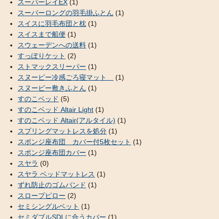
スーパーレイEX
(1)
スーパーロングの羽毛掛ふとん
(1)
スイスに羽毛布団と枕
(1)
スイスまで船便
(1)
スウェーデンへの送料
(1)
すっぽりケット
(2)
ストマックスリーパー
(1)
スヌーピー冷感ごろ寝マット
(1)
スヌーピー敷きふとん
(1)
すのこベッド
(5)
すのこベッド Altair Light
(1)
すのこベッド Altair(アルタイル)
(1)
スプリングマットレスを処分
(1)
スポンジ座布団 カバー付5枚セット
(1)
スポンジ座布団カバー
(1)
スヤラ
(0)
スヤラ ベッドマットレス
(1)
ずれ防止のゴムバンド
(1)
スロープピロー
(2)
セミシングルベット
(1)
セミダブルSDLに合うカバー
(1)