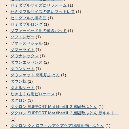
セミダブルサイズにリフォーム
(1)
セミダブルサイズの硬いマットレス
(1)
セミダブルの掛布団
(1)
セミダブルロング
(1)
ソファーベッド用の敷きパッド
(1)
ソフトレザー
(1)
ゾマースペシャル
(1)
ゾマーライト
(1)
ダウナレックス
(1)
ダウンエッセンス
(2)
ダウンケット
(1)
ダウンケット 羽毛肌ふとん
(1)
ダウン枕
(1)
タオルケット
(1)
だきまくら用ピロケース
(1)
ダクロン
(3)
ダクロン SUPPORT Mat fiberfill ３層固敷ふとん
(1)
ダクロン SUPPORT Mat fiberfill ３層固敷ふとん 新キルト
(1)
ダクロン クオロフィルアクアケア綿増量掛けふとん
(1)