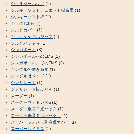
ショルダーパッド
(1)
シルキーソフトデュエット掛布団
(1)
シルキーソフト綿
(1)
シルク100%
(1)
シルクカバー
(1)
シルクシャツパジャマ
(4)
シルクパジャマ
(1)
シンガポール
(3)
シンガポールへのEMS
(1)
シンガポールまでのEMS
(2)
シングルの敷き布団
(1)
シングルはベッド
(1)
シンサレート
(1)
シンサレート掛ふとん
(1)
スーグー
(1)
スーグーマットレスα
(1)
スーグー眠育６点パック
(1)
スーグー眠育６点パック
(1)
スーパーフォスモ防炎敷カバー
(1)
スーパーレイＥＸ
(1)