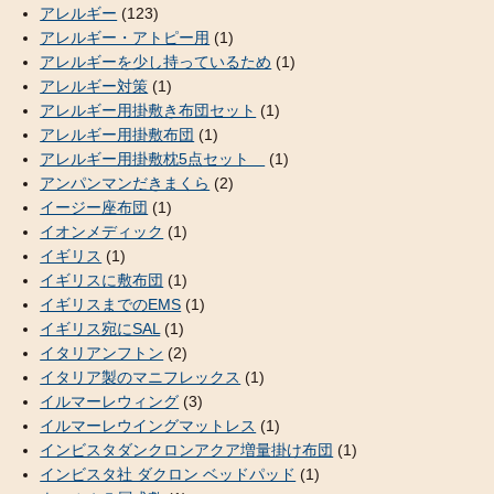
アレルギー
(123)
アレルギー・アトピー用
(1)
アレルギーを少し持っているため
(1)
アレルギー対策
(1)
アレルギー用掛敷き布団セット
(1)
アレルギー用掛敷布団
(1)
アレルギー用掛敷枕5点セット
(1)
アンパンマンだきまくら
(2)
イージー座布団
(1)
イオンメディック
(1)
イギリス
(1)
イギリスに敷布団
(1)
イギリスまでのEMS
(1)
イギリス宛にSAL
(1)
イタリアンフトン
(2)
イタリア製のマニフレックス
(1)
イルマーレウィング
(3)
イルマーレウイングマットレス
(1)
インビスタダンクロンアクア増量掛け布団
(1)
インビスタ社 ダクロン ベッドパッド
(1)