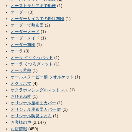
オーストラリアまで船便
(1)
オーダー
(3)
オーダーサイズでの掛け布団
(1)
オーダーで敷布団
(2)
オーダーメード
(1)
オーダーメイド
(1)
オーダー布団
(1)
オーラ
(3)
オーラ ぐうぐうパッド
(1)
オーラ くつろぎマット
(1)
オーラ蓄熱
(1)
オールスヌーピー柄 タオルケット
(1)
オクラホマ
(4)
オクラホマシングルマットレス
(1)
おひるね枕
(1)
オリジナル座布団カバー
(1)
オリジナル座布団カバー 紬
(1)
オリジナル防炎ふとん
(1)
お客様の声
(2,147)
お店情報
(459)