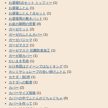
お昼寝5点セット ミッフィー
(1)
お昼寝ふとん
(1)
お昼寝ふとん７点セット
(1)
お昼寝用の敷きパッド
(1)
お盆の期間の営業
(0)
ガーゼケット
(2)
ガーゼのふとんカバー
(1)
ガーゼパジャマ
(1)
ガーゼマスク
(1)
ガーゼマスク 抗菌防臭加工
(1)
ガーゼ掛カバー
(1)
かいまき毛布
(1)
かけ布団はクイーンではなくキング
(1)
カシミヤシュレープの合い掛けふとん
(1)
カナダ・BC州
(1)
カナダへの船便
(1)
カバー
(2)
カバーサイズ規格
(1)
カバーの中でふとんがぐちゃぐちゃ
(0)
カバーを作って
(1)