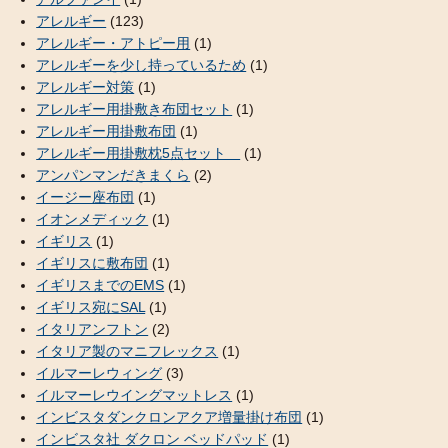
アレルギー
(123)
アレルギー・アトピー用
(1)
アレルギーを少し持っているため
(1)
アレルギー対策
(1)
アレルギー用掛敷き布団セット
(1)
アレルギー用掛敷布団
(1)
アレルギー用掛敷枕5点セット
(1)
アンパンマンだきまくら
(2)
イージー座布団
(1)
イオンメディック
(1)
イギリス
(1)
イギリスに敷布団
(1)
イギリスまでのEMS
(1)
イギリス宛にSAL
(1)
イタリアンフトン
(2)
イタリア製のマニフレックス
(1)
イルマーレウィング
(3)
イルマーレウイングマットレス
(1)
インビスタダンクロンアクア増量掛け布団
(1)
インビスタ社 ダクロン ベッドパッド
(1)