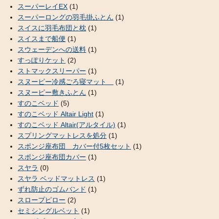
スーパーレイEX
(1)
スーパーロングの羽毛掛ふとん
(1)
スイスに羽毛布団と枕
(1)
スイスまで船便
(1)
スウェーデンへの送料
(1)
すっぽりケット
(2)
ストマックスリーパー
(1)
スヌーピー冷感ごろ寝マット
(1)
スヌーピー敷きふとん
(1)
すのこベッド
(5)
すのこベッド Altair Light
(1)
すのこベッド Altair(アルタイル)
(1)
スプリングマットレスを処分
(1)
スポンジ座布団 カバー付5枚セット
(1)
スポンジ座布団カバー
(1)
スヤラ
(0)
スヤラ ベッドマットレス
(1)
ずれ防止のゴムバンド
(1)
スロープピロー
(2)
セミシングルベット
(1)