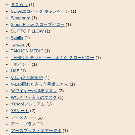
ＳＤＧｓ
(1)
SDGsエコバッグ キャンペーン
(1)
Singapore
(1)
Slope Pillow スロープピロー
(1)
SUITTO PILLOW
(1)
Sybilla
(1)
Taiwan
(4)
TAKI ION MEDIC
(1)
TEMPUR テンピュールまくら スローピロー
(1)
Tポイント
(1)
UAE
(1)
V-Lap入り軽量敷
(1)
V-Lap固わた入り羊毛敷ふとん
(1)
Ｗワイヤー不織布マスク
(2)
Wワイヤー入りのマスク
(1)
Yahoo!プレミアム
(1)
YSシート
(2)
アースカラー
(1)
アースプラス
(1)
アースプラス・エアー専用
(1)