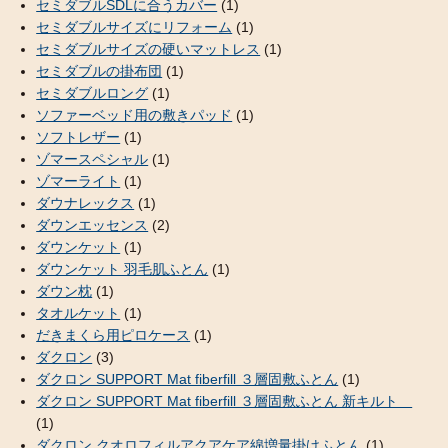
セミダブルSDLに合うカバー
(1)
セミダブルサイズにリフォーム
(1)
セミダブルサイズの硬いマットレス
(1)
セミダブルの掛布団
(1)
セミダブルロング
(1)
ソファーベッド用の敷きパッド
(1)
ソフトレザー
(1)
ゾマースペシャル
(1)
ゾマーライト
(1)
ダウナレックス
(1)
ダウンエッセンス
(2)
ダウンケット
(1)
ダウンケット 羽毛肌ふとん
(1)
ダウン枕
(1)
タオルケット
(1)
だきまくら用ピロケース
(1)
ダクロン
(3)
ダクロン SUPPORT Mat fiberfill ３層固敷ふとん
(1)
ダクロン SUPPORT Mat fiberfill ３層固敷ふとん 新キルト
(1)
ダクロン クオロフィルアクアケア綿増量掛けふとん
(1)