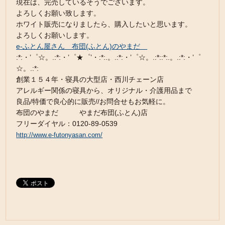
現在は、完売しているそうでございます。
よろしくお願い致します。
ホワイト販売になりましたら、購入したいと思います。
よろしくお願いします。
e-ふとん屋さん 布団(ふとん)のやまだ
:*:・’゜☆。.:*:・’゜★゜’・:*:.。.:*:・’゜☆。.:*::*:.。.:*:・’゜
☆。.:*:
創業１５４年・寝具の大型店・西川チェーン店
アレルギー関係の寝具から、オリジナル・介護用品まで
良品/特価で良心的に販売//お問合せもお気軽に。
布団のやまだ やまだ布団(ふとん)店
フリーダイヤル：0120-89-0539
http://www.e-futonyasan.com/