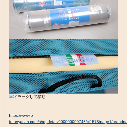
https://www.e-
futonyasan.com/shopdetail/000000009745/ct1575/page1/brandn