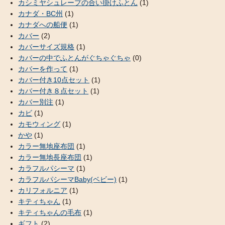
カシミヤシュレープの合い掛けふとん
(1)
カナダ・BC州
(1)
カナダへの船便
(1)
カバー
(2)
カバーサイズ規格
(1)
カバーの中でふとんがぐちゃぐちゃ
(0)
カバーを作って
(1)
カバー付き10点セット
(1)
カバー付き８点セット
(1)
カバー別注
(1)
カビ
(1)
カモウィング
(1)
かや
(1)
カラー無地座布団
(1)
カラー無地長座布団
(1)
カラフルパシーマ
(1)
カラフルパシーマBaby(ベビー)
(1)
カリフォルニア
(1)
キティちゃん
(1)
キティちゃんの毛布
(1)
ギフト
(2)