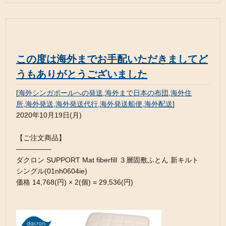
この度は海外までお手配いただきましてど
うもありがとうございました
[
海外シンガポールへの発送
,
海外まで日本の布団
,
海外住
所
,
海外発送
,
海外発送代行
,
海外発送船便
,
海外配送
]
2020年10月19日(月)
【ご注文商品】
—————
ダクロン SUPPORT Mat fiberfill ３層固敷ふとん 新キルト
シングル(01nh0604ie)
価格 14,768(円) × 2(個) = 29,536(円)