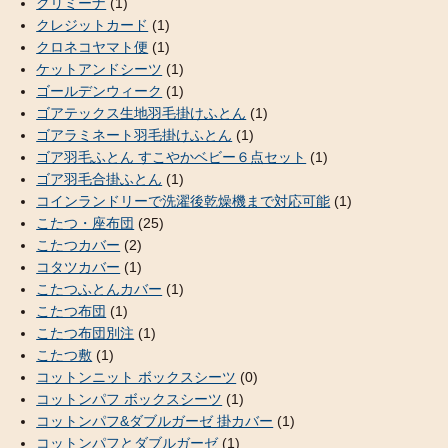
クリミーナ
(1)
クレジットカード
(1)
クロネコヤマト便
(1)
ケットアンドシーツ
(1)
ゴールデンウィーク
(1)
ゴアテックス生地羽毛掛けふとん
(1)
ゴアラミネート羽毛掛けふとん
(1)
ゴア羽毛ふとん すこやかベビー６点セット
(1)
ゴア羽毛合掛ふとん
(1)
コインランドリーで洗濯後乾燥機まで対応可能
(1)
こたつ・座布団
(25)
こたつカバー
(2)
コタツカバー
(1)
こたつふとんカバー
(1)
こたつ布団
(1)
こたつ布団別注
(1)
こたつ敷
(1)
コットンニット ボックスシーツ
(0)
コットンパフ ボックスシーツ
(1)
コットンパフ&ダブルガーゼ 掛カバー
(1)
コットンパフとダブルガーゼ
(1)