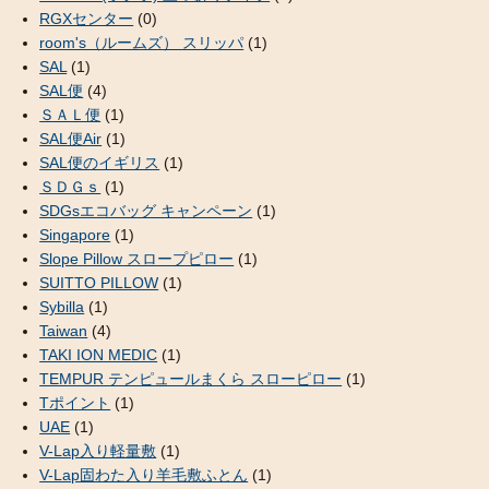
RGXセンター
(0)
room's（ルームズ） スリッパ
(1)
SAL
(1)
SAL便
(4)
ＳＡＬ便
(1)
SAL便Air
(1)
SAL便のイギリス
(1)
ＳＤＧｓ
(1)
SDGsエコバッグ キャンペーン
(1)
Singapore
(1)
Slope Pillow スロープピロー
(1)
SUITTO PILLOW
(1)
Sybilla
(1)
Taiwan
(4)
TAKI ION MEDIC
(1)
TEMPUR テンピュールまくら スローピロー
(1)
Tポイント
(1)
UAE
(1)
V-Lap入り軽量敷
(1)
V-Lap固わた入り羊毛敷ふとん
(1)