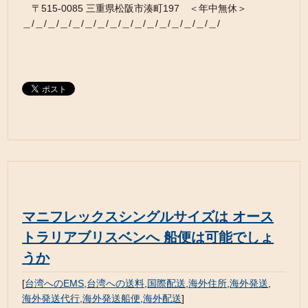
〒515-0085 三重県松阪市湊町197 ＜年中無休＞
＿/＿/＿/＿/＿/＿/＿/＿/＿/＿/＿/＿/＿/＿/＿/＿/
マニフレックスシングルサイズは オース
トラリアブリスベンへ 船便は可能でしょ
うか
[
台湾へのEMS
,
台湾への送料
,
国際配送
,
海外住所
,
海外発送
,
海外発送代行
,
海外発送船便
,
海外配送
]