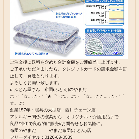
ご注文後に送料を含めた合計金額をご連絡差し上げます。
ご了承いただきましたら、クレジットカードの請求金額を訂
正して、発送となります。
よろしくお願い致します。
e-ふとん屋さん 布団(ふとん)のやまだ
:*:・’゜☆。.:*:・’゜★゜’・:*:.。.:*:・’゜☆。.:*::*:.。.:*:・’゜
☆。.:*:
創業157年・寝具の大型店・西川チェーン店
アレルギー関係の寝具から、オリジナル・介護用品まで
良品/特価で良心的に販売//お問合せもお気軽に。
布団のやまだ やまだ布団(ふとん)店
フリーダイヤル：0120-89-0539