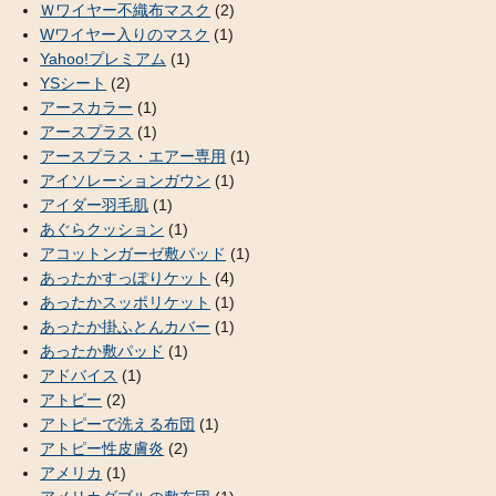
Ｗワイヤー不織布マスク
(2)
Wワイヤー入りのマスク
(1)
Yahoo!プレミアム
(1)
YSシート
(2)
アースカラー
(1)
アースプラス
(1)
アースプラス・エアー専用
(1)
アイソレーションガウン
(1)
アイダー羽毛肌
(1)
あぐらクッション
(1)
アコットンガーゼ敷パッド
(1)
あったかすっぽりケット
(4)
あったかスッポリケット
(1)
あったか掛ふとんカバー
(1)
あったか敷パッド
(1)
アドバイス
(1)
アトピー
(2)
アトピーで洗える布団
(1)
アトピー性皮膚炎
(2)
アメリカ
(1)