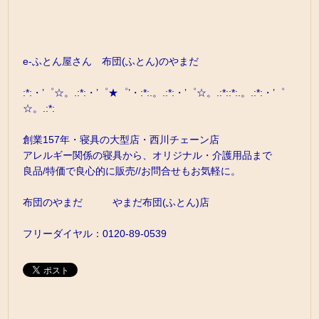
e-ふとん屋さん 布団(ふとん)のやまだ
:*:・’゜☆。.:*:・’゜★゜’・:*:.。.:*:・’゜☆。.:*::*:.。.:*:・’゜
☆。.:*:
創業157年・寝具の大型店・西川チェーン店
アレルギー関係の寝具から、オリジナル・介護用品まで
良品/特価で良心的に販売//お問合せもお気軽に。
布団のやまだ やまだ布団(ふとん)店
フリーダイヤル：0120-89-0539