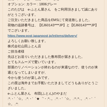
オプション: カラー : 1806グレー
このたびは e-ふとん屋さん をご利用頂きまして誠にあり
がとうございます。
ご注文いただきました商品をEMSにて発送致しました。
荷物の追跡番号は、【EJ60143****JP】と【EJ60143****JP】
でございます。
https://www.post.japanpost.jp/int/ems/delivery/
よろしくお願い致します。
株式会社山田ふとん店
ご担当者様
先ほどお送りいただきました敷布団が届きました。
とてもスムーズで驚いています。
部屋のリノベーションが終わるのが来週なので、使うのが来
週となってしまいますが、
今から使うのが楽しみです。
この度は海外までお手配いただきましてどうもありがとうご
ざいました。
e-ふとん屋さん 布団(ふとん)のやまだ
:*:・’゜☆。.:*:・’゜★゜’・:*:.。.:*:・’゜☆。.:*::*:.。.:*:・’゜
☆。.:*: