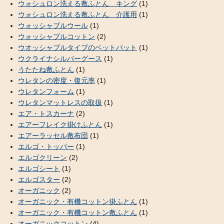
ウォシュロン洗える敷ふとん キング
(1)
ウォシュロン洗える敷ふとん 介護用
(1)
ウォッシャブルウール
(1)
ウォッシャブルコットン
(2)
ウオッシャブルタイプのベットパット
(1)
ウクライナシルバーグース
(1)
うたたね敷ふとん
(1)
ウレタンの密度・復元率
(1)
ウレタンフォーム
(1)
ウレタンマットレスの取扱
(1)
エア・トスカーナ
(2)
エアーフレイク掛けふとん
(1)
エアーラッセル敷布団
(1)
エルゴ・トッパー
(1)
エルゴクリーン
(2)
エルゴシート
(1)
エルゴスター
(2)
オーガニック
(2)
オーガニック・有機コットン掛ふとん
(1)
オーガニック・有機コットン敷ふとん
(1)
オーガニックコットン
(4)