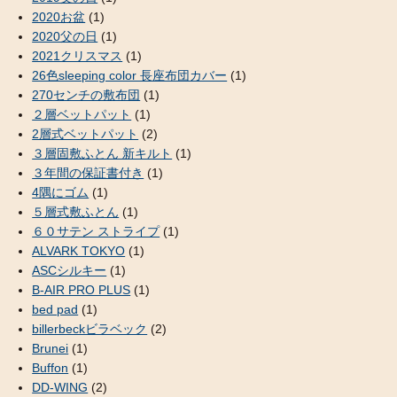
2020お盆
(1)
2020父の日
(1)
2021クリスマス
(1)
26色sleeping color 長座布団カバー
(1)
270センチの敷布団
(1)
２層ベットパット
(1)
2層式ベットパット
(2)
３層固敷ふとん 新キルト
(1)
３年間の保証書付き
(1)
4隅にゴム
(1)
５層式敷ふとん
(1)
６０サテン ストライプ
(1)
ALVARK TOKYO
(1)
ASCシルキー
(1)
B-AIR PRO PLUS
(1)
bed pad
(1)
billerbeckビラベック
(2)
Brunei
(1)
Buffon
(1)
DD-WING
(2)