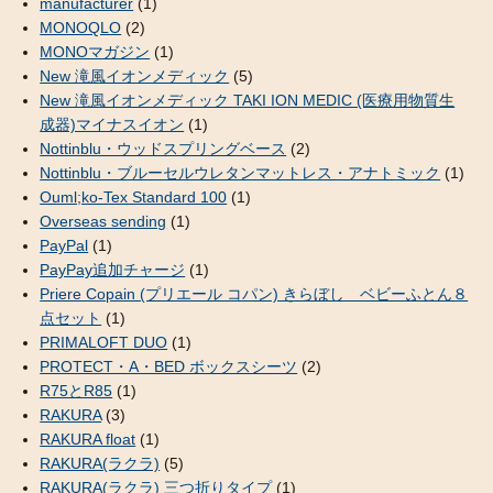
manufacturer
(1)
MONOQLO
(2)
MONOマガジン
(1)
New 滝風イオンメディック
(5)
New 滝風イオンメディック TAKI ION MEDIC (医療用物質生
成器)マイナスイオン
(1)
Nottinblu・ウッドスプリングベース
(2)
Nottinblu・ブルーセルウレタンマットレス・アナトミック
(1)
Ouml;ko-Tex Standard 100
(1)
Overseas sending
(1)
PayPal
(1)
PayPay追加チャージ
(1)
Priere Copain (プリエール コパン) きらぼし ベビーふとん８
点セット
(1)
PRIMALOFT DUO
(1)
PROTECT・A・BED ボックスシーツ
(2)
R75とR85
(1)
RAKURA
(3)
RAKURA float
(1)
RAKURA(ラクラ)
(5)
RAKURA(ラクラ) 三つ折りタイプ
(1)