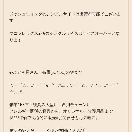
メッシュウィングのシングルサイズは出荷が可能でございま
す
マニフレックス246のシングルサイズはサイズオーバーとな
ります
e-ふとん屋さん 布団(ふとん)のやまだ
:*:・’゜☆。.:*:・’゜★゜’・:*:.。.:*:・’゜☆。.:*::*:.。.:*:・’゜
☆。.:*:
創業158年・寝具の大型店・西川チェーン店
アレルギー関係の寝具から、オリジナル・介護用品まで
良品/特価で良心的に販売//お問合せもお気軽に。
布団のやまだ やまだ布団(ふとん)店