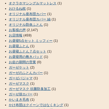
オクラホマシングルマットレス
(1)
おひるね枕
(1)
オリジナル座布団カバー
(1)
オリジナル座布団カバー 紬
(1)
オリジナル防炎ふとん
(1)
お客様の声
(2,147)
お店情報
(459)
お昼寝5点セット ミッフィー
(1)
お昼寝ふとん
(1)
お昼寝ふとん７点セット
(1)
お昼寝用の敷きパッド
(1)
お盆の期間の営業
(0)
ガーゼケット
(2)
ガーゼのふとんカバー
(1)
ガーゼパジャマ
(1)
ガーゼマスク
(1)
ガーゼマスク 抗菌防臭加工
(1)
ガーゼ掛カバー
(1)
かいまき毛布
(1)
かけ布団はクイーンではなくキング
(1)