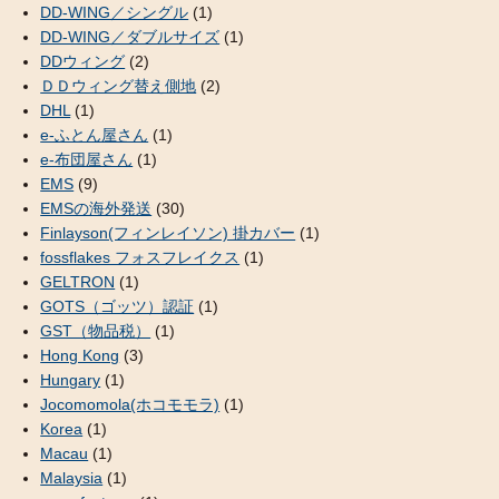
DD-WING／シングル
(1)
DD-WING／ダブルサイズ
(1)
DDウィング
(2)
ＤＤウィング替え側地
(2)
DHL
(1)
e-ふとん屋さん
(1)
e-布団屋さん
(1)
EMS
(9)
EMSの海外発送
(30)
Finlayson(フィンレイソン) 掛カバー
(1)
fossflakes フォスフレイクス
(1)
GELTRON
(1)
GOTS（ゴッツ）認証
(1)
GST（物品税）
(1)
Hong Kong
(3)
Hungary
(1)
Jocomomola(ホコモモラ)
(1)
Korea
(1)
Macau
(1)
Malaysia
(1)