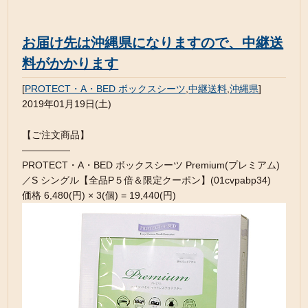
お届け先は沖縄県になりますので、中継送
料がかかります
[
PROTECT・A・BED ボックスシーツ
,
中継送料
,
沖縄県
]
2019年01月19日(土)
【ご注文商品】
—————
PROTECT・A・BED ボックスシーツ Premium(プレミアム)
／S シングル【全品P５倍＆限定クーポン】(01cvpabp34)
価格 6,480(円) × 3(個) = 19,440(円)