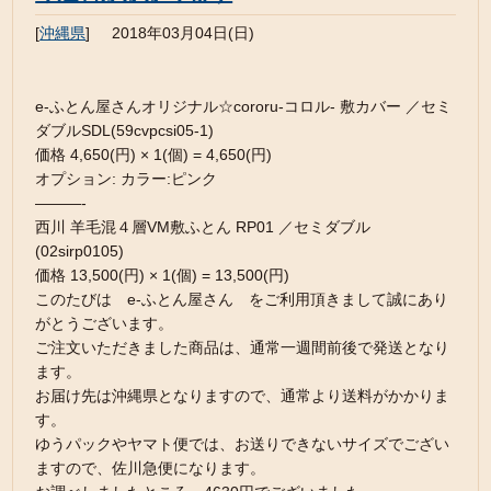
[
沖縄県
]
2018年03月04日(日)
e-ふとん屋さんオリジナル☆cororu-コロル- 敷カバー ／セミ
ダブルSDL(59cvpcsi05-1)
価格 4,650(円) × 1(個) = 4,650(円)
オプション: カラー:ピンク
———-
西川 羊毛混４層VM敷ふとん RP01 ／セミダブル
(02sirp0105)
価格 13,500(円) × 1(個) = 13,500(円)
このたびは e-ふとん屋さん をご利用頂きまして誠にあり
がとうございます。
ご注文いただきました商品は、通常一週間前後で発送となり
ます。
お届け先は沖縄県となりますので、通常より送料がかかりま
す。
ゆうパックやヤマト便では、お送りできないサイズでござい
ますので、佐川急便になります。