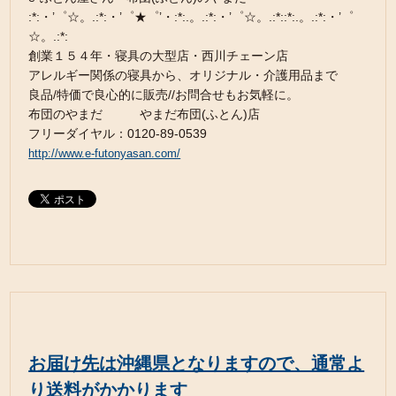
:*:・’゜☆。.:*:・’゜★゜’・:*:.。.:*:・’゜☆。.:*::*:.。.:*:・’゜
☆。.:*:
創業１５４年・寝具の大型店・西川チェーン店
アレルギー関係の寝具から、オリジナル・介護用品まで
良品/特価で良心的に販売//お問合せもお気軽に。
布団のやまだ やまだ布団(ふとん)店
フリーダイヤル：0120-89-0539
http://www.e-futonyasan.com/
お届け先は沖縄県となりますので、通常よ
り送料がかかります