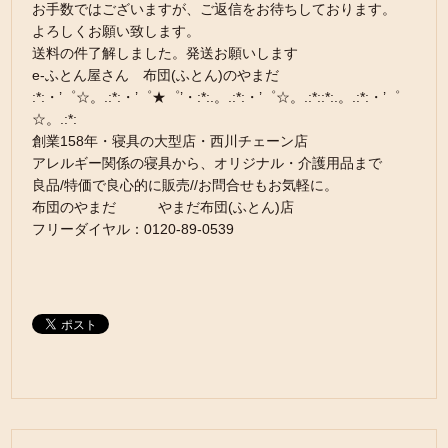
お手数ではございますが、ご返信をお待ちしております。
よろしくお願い致します。
送料の件了解しました。発送お願いします
e-ふとん屋さん 布団(ふとん)のやまだ
:*:・’゜☆。.:*:・’゜★゜’・:*:.。.:*:・’゜☆。.:*::*:.。.:*:・’゜
☆。.:*:
創業158年・寝具の大型店・西川チェーン店
アレルギー関係の寝具から、オリジナル・介護用品まで
良品/特価で良心的に販売//お問合せもお気軽に。
布団のやまだ やまだ布団(ふとん)店
フリーダイヤル：0120-89-0539