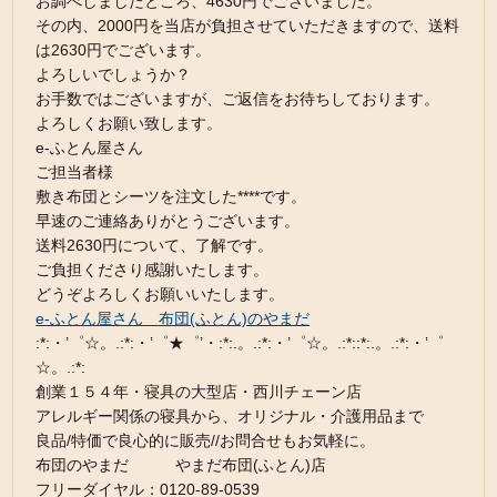
お調べしましたところ、4630円でございました。
その内、2000円を当店が負担させていただきますので、送料
は2630円でございます。
よろしいでしょうか？
お手数ではございますが、ご返信をお待ちしております。
よろしくお願い致します。
e-ふとん屋さん
ご担当者様
敷き布団とシーツを注文した****です。
早速のご連絡ありがとうございます。
送料2630円について、了解です。
ご負担くださり感謝いたします。
どうぞよろしくお願いいたします。
e-ふとん屋さん 布団(ふとん)のやまだ
:*:・’゜☆。.:*:・’゜★゜’・:*:.。.:*:・’゜☆。.:*::*:.。.:*:・’゜
☆。.:*:
創業１５４年・寝具の大型店・西川チェーン店
アレルギー関係の寝具から、オリジナル・介護用品まで
良品/特価で良心的に販売//お問合せもお気軽に。
布団のやまだ やまだ布団(ふとん)店
フリーダイヤル：0120-89-0539