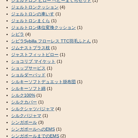
ジェルトロン ピロー ベビーまくらセット
(1)
ジェルトロンクッション
(4)
ジェルトロンの車いす
(1)
ジェルトロンまくら
(1)
ジェルトロン体位変換クッション
(1)
シビラ
(4)
シビラSybilla フローレス TTC羽毛ふとん
(1)
ジムナストプラス枕
(1)
ジャストフィットピロー
(1)
ショコリブ マイケット
(1)
ショップサービス
(1)
ショルダーパッド
(1)
シルキーソフトデュエット掛布団
(1)
シルキーソフト綿
(1)
シルク100%
(1)
シルクカバー
(1)
シルクシャツパジャマ
(4)
シルクパジャマ
(1)
シンガポール
(3)
シンガポールへのEMS
(1)
シンガポールまでのEMS
(2)