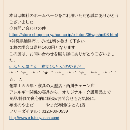
本日は弊社のホームページをご利用いただき誠にありがとう
ございました
◇お問い合わせの件
https://store.shopping.yahoo.co.jp/e-futon/06wpshpi03.html
>沖縄県浦添市までの送料を教えて下さい
１枚の場合は送料1400円となります
この度は、お問い合わせを賜り誠にありがとうございまし
た。
e-ふとん屋さん 布団(ふとん)のやまだ
:*:・’゜☆。.:*:・’゜★゜’・:*:.。.:*:・’゜☆。.:*::*:.。.:*:・’゜
☆。.:*:
創業１５５年・寝具の大型店・西川チェーン店
アレルギー関係の寝具から、オリジナル・介護用品まで
良品/特価で良心的に販売//お問合せもお気軽に。
布団のやまだ やまだ布団(ふとん)店
フリーダイヤル：0120-89-0539
http://www.e-futonyasan.com/