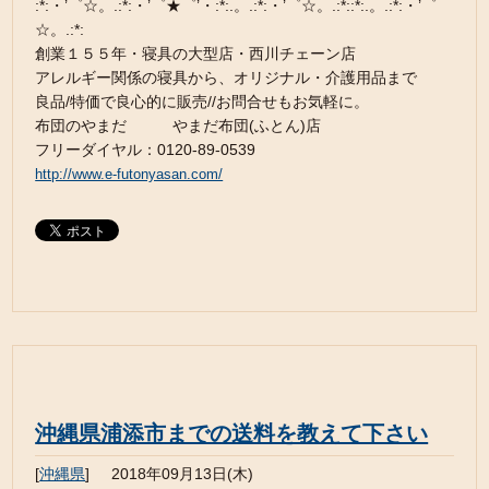
:*:・’゜☆。.:*:・’゜★゜’・:*:.。.:*:・’゜☆。.:*::*:.。.:*:・’゜
☆。.:*:
創業１５５年・寝具の大型店・西川チェーン店
アレルギー関係の寝具から、オリジナル・介護用品まで
良品/特価で良心的に販売//お問合せもお気軽に。
布団のやまだ やまだ布団(ふとん)店
フリーダイヤル：0120-89-0539
http://www.e-futonyasan.com/
沖縄県浦添市までの送料を教えて下さい
[
沖縄県
]
2018年09月13日(木)