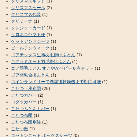
クリスマスギフト
(1)
クリスマスセール
(2)
クリスマス包装
(1)
クリミーナ
(1)
クレジットカード
(1)
クロネコヤマト便
(1)
ケットアンドシーツ
(1)
ゴールデンウィーク
(1)
ゴアテックス生地羽毛掛けふとん
(1)
ゴアラミネート羽毛掛けふとん
(1)
ゴア羽毛ふとん すこやかベビー６点セット
(1)
ゴア羽毛合掛ふとん
(1)
コインランドリーで洗濯後乾燥機まで対応可能
(1)
こたつ・座布団
(25)
こたつカバー
(2)
コタツカバー
(1)
こたつふとんカバー
(1)
こたつ布団
(1)
こたつ布団別注
(1)
こたつ敷
(1)
コットンニット ボックスシーツ
(0)