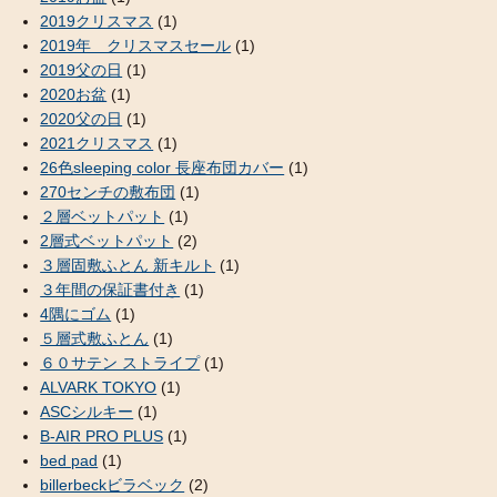
2019クリスマス
(1)
2019年 クリスマスセール
(1)
2019父の日
(1)
2020お盆
(1)
2020父の日
(1)
2021クリスマス
(1)
26色sleeping color 長座布団カバー
(1)
270センチの敷布団
(1)
２層ベットパット
(1)
2層式ベットパット
(2)
３層固敷ふとん 新キルト
(1)
３年間の保証書付き
(1)
4隅にゴム
(1)
５層式敷ふとん
(1)
６０サテン ストライプ
(1)
ALVARK TOKYO
(1)
ASCシルキー
(1)
B-AIR PRO PLUS
(1)
bed pad
(1)
billerbeckビラベック
(2)