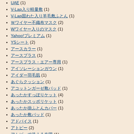
UAE
(1)
V-Lap入り軽量敷
(1)
V-Lap固わた入り羊毛敷ふとん
(1)
Ｗワイヤー不織布マスク
(2)
Wワイヤー入りのマスク
(1)
Yahoo!プレミアム
(1)
YSシート
(2)
アースカラー
(1)
アースプラス
(1)
アースプラス・エアー専用
(1)
アイソレーションガウン
(1)
アイダー羽毛肌
(1)
あぐらクッション
(1)
アコットンガーゼ敷パッド
(1)
あったかすっぽりケット
(4)
あったかスッポリケット
(1)
あったか掛ふとんカバー
(1)
あったか敷パッド
(1)
アドバイス
(1)
アトピー
(2)