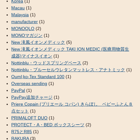
Korea
(1)
Macau
(1)
Malaysia
(1)
manufacturer
(1)
MONOQLO
(2)
MONOマガジン
(1)
New 滝風イオンメディック
(5)
New 滝風イオンメディック TAKI ION MEDIC (医療用物質生
成器)マイナスイオン
(1)
Nottinblu・ウッドスプリングベース
(2)
Nottinblu・ブルーセルウレタンマットレス・アナトミック
(1)
Ouml;ko-Tex Standard 100
(1)
Overseas sending
(1)
PayPal
(1)
PayPay追加チャージ
(1)
Priere Copain (プリエール コパン) きらぼし ベビーふとん８
点セット
(1)
PRIMALOFT DUO
(1)
PROTECT・A・BED ボックスシーツ
(2)
R75とR85
(1)
RAKURA
(3)