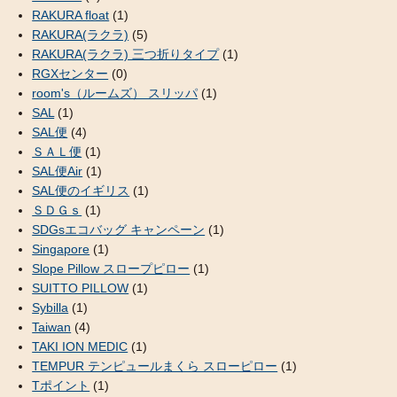
RAKURA float
(1)
RAKURA(ラクラ)
(5)
RAKURA(ラクラ) 三つ折りタイプ
(1)
RGXセンター
(0)
room's（ルームズ） スリッパ
(1)
SAL
(1)
SAL便
(4)
ＳＡＬ便
(1)
SAL便Air
(1)
SAL便のイギリス
(1)
ＳＤＧｓ
(1)
SDGsエコバッグ キャンペーン
(1)
Singapore
(1)
Slope Pillow スロープピロー
(1)
SUITTO PILLOW
(1)
Sybilla
(1)
Taiwan
(4)
TAKI ION MEDIC
(1)
TEMPUR テンピュールまくら スローピロー
(1)
Tポイント
(1)