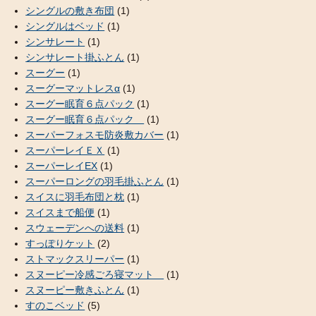
シングルの敷き布団
(1)
シングルはベッド
(1)
シンサレート
(1)
シンサレート掛ふとん
(1)
スーグー
(1)
スーグーマットレスα
(1)
スーグー眠育６点パック
(1)
スーグー眠育６点パック
(1)
スーパーフォスモ防炎敷カバー
(1)
スーパーレイＥＸ
(1)
スーパーレイEX
(1)
スーパーロングの羽毛掛ふとん
(1)
スイスに羽毛布団と枕
(1)
スイスまで船便
(1)
スウェーデンへの送料
(1)
すっぽりケット
(2)
ストマックスリーパー
(1)
スヌーピー冷感ごろ寝マット
(1)
スヌーピー敷きふとん
(1)
すのこベッド
(5)