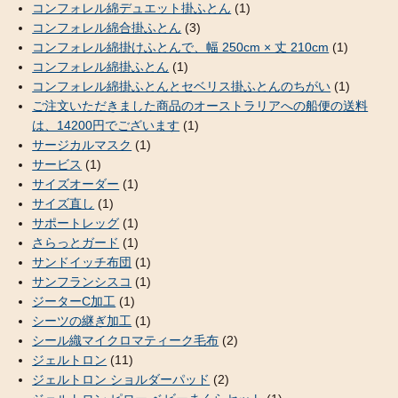
コンフォレル綿デュエット掛ふとん
(1)
コンフォレル綿合掛ふとん
(3)
コンフォレル綿掛けふとんで、幅 250cm × 丈 210cm
(1)
コンフォレル綿掛ふとん
(1)
コンフォレル綿掛ふとんとセベリス掛ふとんのちがい
(1)
ご注文いただきました商品のオーストラリアへの船便の送料
は、14200円でございます
(1)
サージカルマスク
(1)
サービス
(1)
サイズオーダー
(1)
サイズ直し
(1)
サポートレッグ
(1)
さらっとガード
(1)
サンドイッチ布団
(1)
サンフランシスコ
(1)
ジーターC加工
(1)
シーツの継ぎ加工
(1)
シール織マイクロマティーク毛布
(2)
ジェルトロン
(11)
ジェルトロン ショルダーパッド
(2)