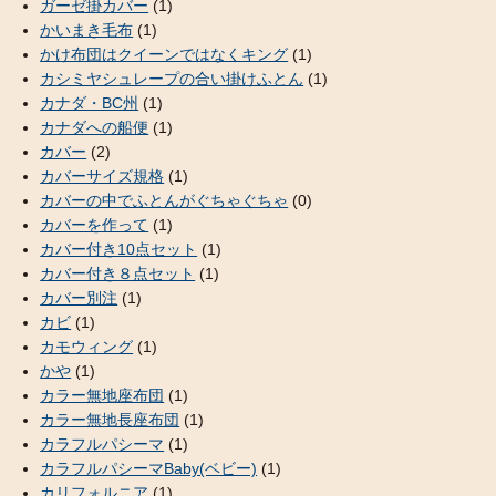
ガーゼ掛カバー
(1)
かいまき毛布
(1)
かけ布団はクイーンではなくキング
(1)
カシミヤシュレープの合い掛けふとん
(1)
カナダ・BC州
(1)
カナダへの船便
(1)
カバー
(2)
カバーサイズ規格
(1)
カバーの中でふとんがぐちゃぐちゃ
(0)
カバーを作って
(1)
カバー付き10点セット
(1)
カバー付き８点セット
(1)
カバー別注
(1)
カビ
(1)
カモウィング
(1)
かや
(1)
カラー無地座布団
(1)
カラー無地長座布団
(1)
カラフルパシーマ
(1)
カラフルパシーマBaby(ベビー)
(1)
カリフォルニア
(1)