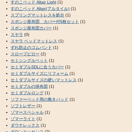
すのこベッド Altair Light
(1)
すのこベッド Altair(アルタイル)
(1)
スプリングマットレスを処分
(1)
スポンジ座布団 カバー付5枚セット
(1)
スポンジ座布団カバー
(1)
スヤラ
(0)
スヤラ ベッドマットレス
(1)
ずれ防止のゴムバンド
(1)
スロープピロー
(2)
セミシングルベット
(1)
セミダブルSDLに合うカバー
(1)
セミダブルサイズにリフォーム
(1)
セミダブルサイズの硬いマットレス
(1)
セミダブルの掛布団
(1)
セミダブルロング
(1)
ソファーベッド用の敷きパッド
(1)
ソフトレザー
(1)
ゾマースペシャル
(1)
ゾマーライト
(1)
ダウナレックス
(1)
ダウンエッセンス
(2)