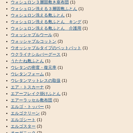
ウォシュロン３層固敷き座布団
(1)
ウォシュロン洗える３層固敷ふとん
(1)
ウォシュロン洗える敷ふとん
(1)
ウォシュロン洗える敷ふとん キング
(1)
ウォシュロン洗える敷ふとん 介護用
(1)
ウォッシャブルウール
(1)
ウォッシャブルコットン
(2)
ウオッシャブルタイプのベットパット
(1)
ウクライナシルバーグース
(1)
うたたね敷ふとん
(1)
ウレタンの密度・復元率
(1)
ウレタンフォーム
(1)
ウレタンマットレスの取扱
(1)
エア・トスカーナ
(2)
エアーフレイク掛けふとん
(1)
エアーラッセル敷布団
(1)
エルゴ・トッパー
(1)
エルゴクリーン
(2)
エルゴシート
(1)
エルゴスター
(2)
オーガニック
(2)