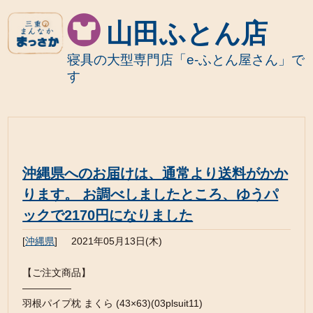
山田ふとん店
寝具の大型専門店「e-ふとん屋さん」で
す
沖縄県へのお届けは、通常より送料がかか
ります。 お調べしましたところ、ゆうパ
ックで2170円になりました
[
沖縄県
]
2021年05月13日(木)
【ご注文商品】
—————
羽根パイプ枕 まくら (43×63)(03plsuit11)