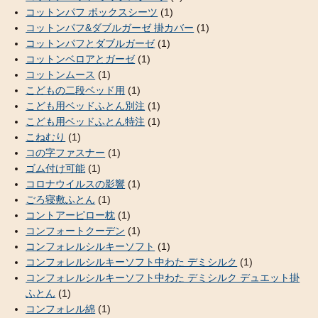
コットンパフ ボックスシーツ
(1)
コットンパフ&ダブルガーゼ 掛カバー
(1)
コットンパフとダブルガーゼ
(1)
コットンベロアとガーゼ
(1)
コットンムース
(1)
こどもの二段ベッド用
(1)
こども用ベッドふとん別注
(1)
こども用ベッドふとん特注
(1)
こねむり
(1)
コの字ファスナー
(1)
ゴム付け可能
(1)
コロナウイルスの影響
(1)
ごろ寝敷ふとん
(1)
コントアーピロー枕
(1)
コンフォートクーデン
(1)
コンフォレルシルキーソフト
(1)
コンフォレルシルキーソフト中わた デミシルク
(1)
コンフォレルシルキーソフト中わた デミシルク デュエット掛
ふとん
(1)
コンフォレル綿
(1)