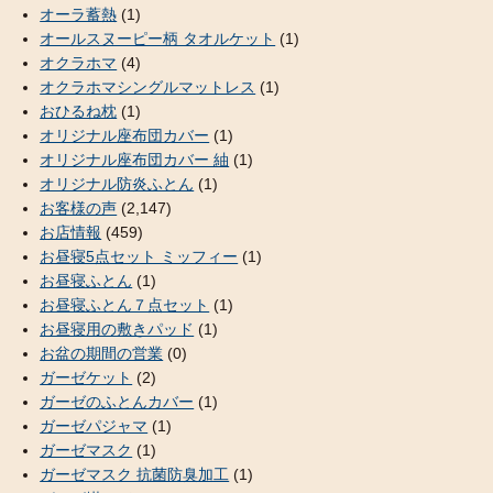
オーラ蓄熱
(1)
オールスヌーピー柄 タオルケット
(1)
オクラホマ
(4)
オクラホマシングルマットレス
(1)
おひるね枕
(1)
オリジナル座布団カバー
(1)
オリジナル座布団カバー 紬
(1)
オリジナル防炎ふとん
(1)
お客様の声
(2,147)
お店情報
(459)
お昼寝5点セット ミッフィー
(1)
お昼寝ふとん
(1)
お昼寝ふとん７点セット
(1)
お昼寝用の敷きパッド
(1)
お盆の期間の営業
(0)
ガーゼケット
(2)
ガーゼのふとんカバー
(1)
ガーゼパジャマ
(1)
ガーゼマスク
(1)
ガーゼマスク 抗菌防臭加工
(1)