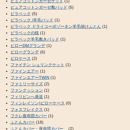
ピュアコットンガーゼケット
(1)
ピュアコットンガーゼ敷パッド
(5)
ビラベック
(5)
ビラベック /羊毛パッド
(1)
ビラベック ドライコーポゾーネン羊毛掛けふとん
(1)
ビラベックの枕
(1)
ビラベック羊毛敷きパッド
(1)
ピローDMグランデ
(1)
ピローグランデ
(6)
ピロケース
(2)
ファイテン シュリンクケット
(1)
ファインエアー
(1)
ファインエアーTWIN
(1)
ファミリーサイズ
(2)
ファンクッション
(1)
フィリピンへ発送
(1)
フィンレイソン)ピローケース
(0)
フォスフレイクス
(1)
フクレ座布団カバー
(1)
ふとんカバー
(18)
ふとんカバー・座布団カバー
(2)