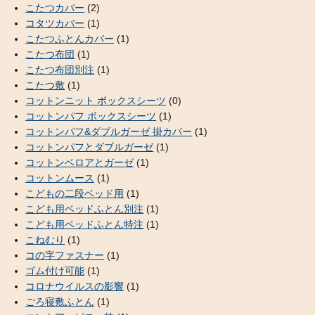
こたつカバー
(2)
コタツカバー
(1)
こたつふとんカバー
(1)
こたつ布団
(1)
こたつ布団別注
(1)
こたつ敷
(1)
コットンニット ボックスシーツ
(0)
コットンパフ ボックスシーツ
(1)
コットンパフ&ダブルガーゼ 掛カバー
(1)
コットンパフとダブルガーゼ
(1)
コットンベロアとガーゼ
(1)
コットンムース
(1)
こどもの二段ベッド用
(1)
こども用ベッドふとん別注
(1)
こども用ベッドふとん特注
(1)
こねむり
(1)
コの字ファスナー
(1)
ゴム付け可能
(1)
コロナウイルスの影響
(1)
ごろ寝敷ふとん
(1)