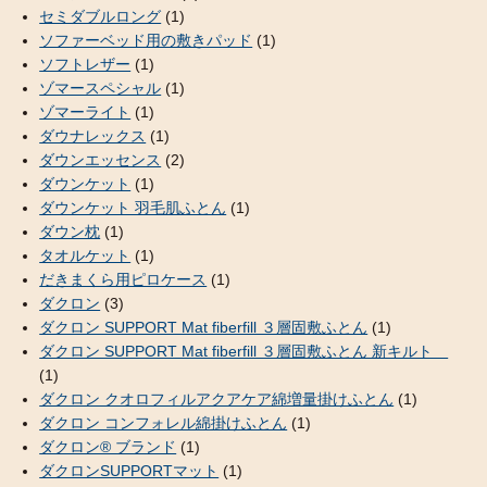
セミダブルロング
(1)
ソファーベッド用の敷きパッド
(1)
ソフトレザー
(1)
ゾマースペシャル
(1)
ゾマーライト
(1)
ダウナレックス
(1)
ダウンエッセンス
(2)
ダウンケット
(1)
ダウンケット 羽毛肌ふとん
(1)
ダウン枕
(1)
タオルケット
(1)
だきまくら用ピロケース
(1)
ダクロン
(3)
ダクロン SUPPORT Mat fiberfill ３層固敷ふとん
(1)
ダクロン SUPPORT Mat fiberfill ３層固敷ふとん 新キルト
(1)
ダクロン クオロフィルアクアケア綿増量掛けふとん
(1)
ダクロン コンフォレル綿掛けふとん
(1)
ダクロン® ブランド
(1)
ダクロンSUPPORTマット
(1)