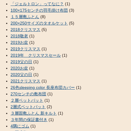
「ジェルトロン」ってなに？
(1)
100×175センチの羽毛掛け布団
(3)
１５層敷ふとん
(8)
200×250サイズのタオルケット
(5)
2018クリスマス
(5)
2018敬老
(1)
2019お盆
(1)
2019クリスマス
(1)
2019年 クリスマスセール
(1)
2019父の日
(1)
2020お盆
(1)
2020父の日
(1)
2021クリスマス
(1)
26色sleeping color 長座布団カバー
(1)
270センチの敷布団
(1)
２層ベットパット
(1)
2層式ベットパット
(2)
３層固敷ふとん 新キルト
(1)
３年間の保証書付き
(1)
4隅にゴム
(1)