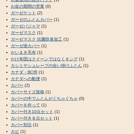
お盆の期間の営業
(0)
ガーゼケット
(2)
ガーゼのふとんカバー
(1)
ガーゼパジャマ
(1)
ガーゼマスク
(1)
ガーゼマスク 抗菌防臭加工
(1)
ガーゼ掛カバー
(1)
かいまき毛布
(1)
かけ布団はクイーンではなくキング
(1)
カシミヤシュレープの合い掛けふとん
(1)
カナダ・BC州
(1)
カナダへの船便
(1)
カバー
(2)
カバーサイズ規格
(1)
カバーの中でふとんがぐちゃぐちゃ
(0)
カバーを作って
(1)
カバー付き10点セット
(1)
カバー付き８点セット
(1)
カバー別注
(1)
カビ
(1)