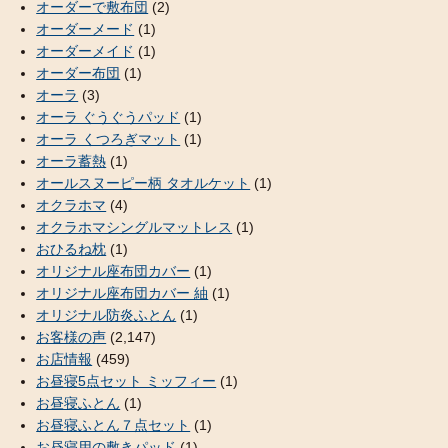
オーダーで敷布団
(2)
オーダーメード
(1)
オーダーメイド
(1)
オーダー布団
(1)
オーラ
(3)
オーラ ぐうぐうパッド
(1)
オーラ くつろぎマット
(1)
オーラ蓄熱
(1)
オールスヌーピー柄 タオルケット
(1)
オクラホマ
(4)
オクラホマシングルマットレス
(1)
おひるね枕
(1)
オリジナル座布団カバー
(1)
オリジナル座布団カバー 紬
(1)
オリジナル防炎ふとん
(1)
お客様の声
(2,147)
お店情報
(459)
お昼寝5点セット ミッフィー
(1)
お昼寝ふとん
(1)
お昼寝ふとん７点セット
(1)
お昼寝用の敷きパッド
(1)