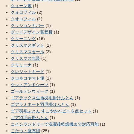
クィーン敷
(1)
クォロフィル
(2)
クオロフィル
(1)
クッションカバー
(1)
グッドデザイン賞受賞
(1)
クリーニング
(16)
クリスマスギフト
(1)
クリスマスセール
(2)
クリスマス包装
(1)
クリミーナ
(1)
クレジットカード
(1)
クロネコヤマト便
(1)
ケットアンドシーツ
(1)
ゴールデンウィーク
(1)
ゴアテックス生地羽毛掛けふとん
(1)
ゴアラミネート羽毛掛けふとん
(1)
ゴア羽毛ふとん すこやかベビー６点セット
(1)
ゴア羽毛合掛ふとん
(1)
コインランドリーで洗濯後乾燥機まで対応可能
(1)
こたつ・座布団
(25)