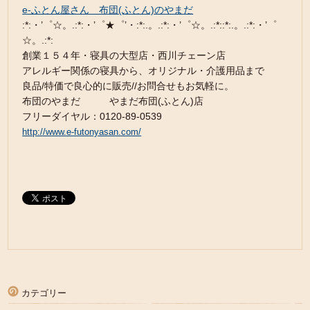
e-ふとん屋さん 布団(ふとん)のやまだ
:*:・’゜☆。.:*:・’゜★゜’・:*:.。.:*:・’゜☆。.:*::*:.。.:*:・’゜
☆。.:*:
創業１５４年・寝具の大型店・西川チェーン店
アレルギー関係の寝具から、オリジナル・介護用品まで
良品/特価で良心的に販売//お問合せもお気軽に。
布団のやまだ やまだ布団(ふとん)店
フリーダイヤル：0120-89-0539
http://www.e-futonyasan.com/
カテゴリー