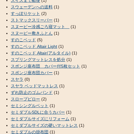
スイスまで船便
(1)
スウェーデンへの送料
(1)
すっぽりケット
(2)
ストマックスリーパー
(1)
スヌーピー冷感ごろ寝マット
(1)
スヌーピー敷きふとん
(1)
すのこベッド
(5)
すのこベッド Altair Light
(1)
すのこベッド Altair(アルタイル)
(1)
スプリングマットレスを処分
(1)
スポンジ座布団 カバー付5枚セット
(1)
スポンジ座布団カバー
(1)
スヤラ
(0)
スヤラ ベッドマットレス
(1)
ずれ防止のゴムバンド
(1)
スロープピロー
(2)
セミシングルベット
(1)
セミダブルSDLに合うカバー
(1)
セミダブルサイズにリフォーム
(1)
セミダブルサイズの硬いマットレス
(1)
セミダブルの掛布団
(1)