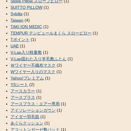
Slope Pillow スロープピロー
(1)
SUITTO PILLOW
(1)
Sybilla
(1)
Taiwan
(4)
TAKI ION MEDIC
(1)
TEMPUR テンピュールまくら スローピロー
(1)
Tポイント
(1)
UAE
(1)
V-Lap入り軽量敷
(1)
V-Lap固わた入り羊毛敷ふとん
(1)
Ｗワイヤー不織布マスク
(2)
Wワイヤー入りのマスク
(1)
Yahoo!プレミアム
(1)
YSシート
(2)
アースカラー
(1)
アースプラス
(1)
アースプラス・エアー専用
(1)
アイソレーションガウン
(1)
アイダー羽毛肌
(1)
あぐらクッション
(1)
アコットンガーゼ敷パッド
(1)