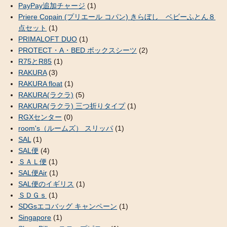
PayPay追加チャージ
(1)
Priere Copain (プリエール コパン) きらぼし ベビーふとん８
点セット
(1)
PRIMALOFT DUO
(1)
PROTECT・A・BED ボックスシーツ
(2)
R75とR85
(1)
RAKURA
(3)
RAKURA float
(1)
RAKURA(ラクラ)
(5)
RAKURA(ラクラ) 三つ折りタイプ
(1)
RGXセンター
(0)
room's（ルームズ） スリッパ
(1)
SAL
(1)
SAL便
(4)
ＳＡＬ便
(1)
SAL便Air
(1)
SAL便のイギリス
(1)
ＳＤＧｓ
(1)
SDGsエコバッグ キャンペーン
(1)
Singapore
(1)