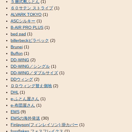
５層式敷ふとん
(1)
６０サテン ストライプ
(1)
ALVARK TOKYO
(1)
ASCシルキー
(1)
B-AIR PRO PLUS
(1)
bed pad
(1)
billerbeckビラベック
(2)
Brunei
(1)
Buffon
(1)
DD-WING
(2)
DD-WING／シングル
(1)
DD-WING／ダブルサイズ
(1)
DDウィング
(2)
ＤＤウィング替え側地
(2)
DHL
(1)
e-ふとん屋さん
(1)
e-布団屋さん
(1)
EMS
(9)
EMSの海外発送
(30)
Finlayson(フィンレイソン) 掛カバー
(1)
fossflakes フォスフレイクス
(1)