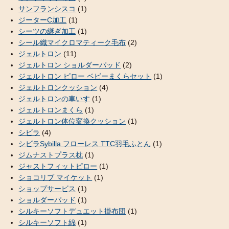
サンフランシスコ
(1)
ジーターC加工
(1)
シーツの継ぎ加工
(1)
シール織マイクロマティーク毛布
(2)
ジェルトロン
(11)
ジェルトロン ショルダーパッド
(2)
ジェルトロン ピロー ベビーまくらセット
(1)
ジェルトロンクッション
(4)
ジェルトロンの車いす
(1)
ジェルトロンまくら
(1)
ジェルトロン体位変換クッション
(1)
シビラ
(4)
シビラSybilla フローレス TTC羽毛ふとん
(1)
ジムナストプラス枕
(1)
ジャストフィットピロー
(1)
ショコリブ マイケット
(1)
ショップサービス
(1)
ショルダーパッド
(1)
シルキーソフトデュエット掛布団
(1)
シルキーソフト綿
(1)