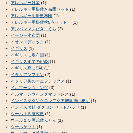
アレルギー対策
(1)
アレルギー用掛敷き布団セット
(1)
アレルギー用掛敷布団
(1)
アレルギー用掛敷枕5点セット
(1)
アンパンマンだきまくら
(2)
イージー座布団
(1)
イオンメディック
(1)
イギリス
(1)
イギリスに敷布団
(1)
イギリスまでのEMS
(1)
イギリス宛にSAL
(1)
イタリアンフトン
(2)
イタリア製のマニフレックス
(1)
イルマーレウィング
(3)
イルマーレウイングマットレス
(1)
インビスタダンクロンアクア増量掛け布団
(1)
インビスタ社 ダクロン ベッドパッド
(1)
ウール１５層式敷
(1)
ウール１５層式敷ふとん
(1)
ウールケット
(1)