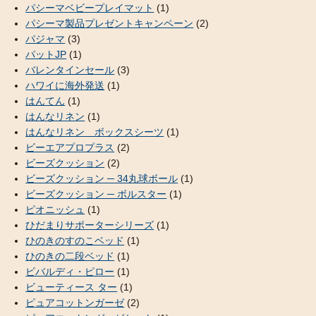
パシーマベビープレイマット
(1)
パシーマ製品プレゼントキャンペーン
(2)
パジャマ
(3)
パットJP
(1)
バレンタインセール
(3)
ハワイに海外発送
(1)
はんてん
(1)
はんなリネン
(1)
はんなリネン ボックスシーツ
(1)
ビーエアプロプラス
(2)
ビーズクッション
(2)
ビーズクッション ─ 34丸球ボール
(1)
ビーズクッション ─ ボルスター
(1)
ピオニッシュ
(1)
ひだまりサポーターシリーズ
(1)
ひのきのすのこベッド
(1)
ひのきの二段ベッド
(1)
ビバルディ・ピロー
(1)
ビューティース ター
(1)
ピュアコットンガーゼ
(2)