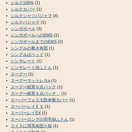
シルク100%
(1)
シルクカバー
(1)
シルクシャツパジャマ
(4)
シルクパジャマ
(1)
シンガポール
(3)
シンガポールへのEMS
(1)
シンガポールまでのEMS
(2)
シングルの敷き布団
(1)
シングルはベッド
(1)
シンサレート
(1)
シンサレート掛ふとん
(1)
スーグー
(1)
スーグーマットレスα
(1)
スーグー眠育６点パック
(1)
スーグー眠育６点パック
(1)
スーパーフォスモ防炎敷カバー
(1)
スーパーレイＥＸ
(1)
スーパーレイEX
(1)
スーパーロングの羽毛掛ふとん
(1)
スイスに羽毛布団と枕
(1)