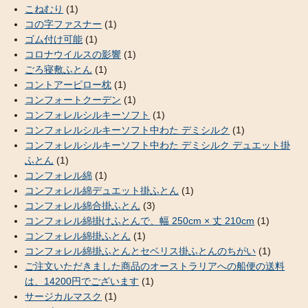
こねむり
(1)
コの字ファスナー
(1)
ゴム付け可能
(1)
コロナウイルスの影響
(1)
ごろ寝敷ふとん
(1)
コントアーピロー枕
(1)
コンフォートクーデン
(1)
コンフォレルシルキーソフト
(1)
コンフォレルシルキーソフト中わた デミシルク
(1)
コンフォレルシルキーソフト中わた デミシルク デュエット掛
ふとん
(1)
コンフォレル綿
(1)
コンフォレル綿デュエット掛ふとん
(1)
コンフォレル綿合掛ふとん
(3)
コンフォレル綿掛けふとんで、幅 250cm × 丈 210cm
(1)
コンフォレル綿掛ふとん
(1)
コンフォレル綿掛ふとんとセベリス掛ふとんのちがい
(1)
ご注文いただきました商品のオーストラリアへの船便の送料
は、14200円でございます
(1)
サージカルマスク
(1)