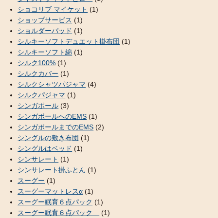
ショコリブ マイケット
(1)
ショップサービス
(1)
ショルダーパッド
(1)
シルキーソフトデュエット掛布団
(1)
シルキーソフト綿
(1)
シルク100%
(1)
シルクカバー
(1)
シルクシャツパジャマ
(4)
シルクパジャマ
(1)
シンガポール
(3)
シンガポールへのEMS
(1)
シンガポールまでのEMS
(2)
シングルの敷き布団
(1)
シングルはベッド
(1)
シンサレート
(1)
シンサレート掛ふとん
(1)
スーグー
(1)
スーグーマットレスα
(1)
スーグー眠育６点パック
(1)
スーグー眠育６点パック
(1)