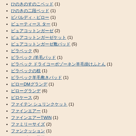
ひのきのすのこベッド
(1)
ひのきの二段ベッド
(1)
ビバルディ・ピロー
(1)
ビューティース ター
(1)
ピュアコットンガーゼ
(2)
ピュアコットンガーゼケット
(1)
ピュアコットンガーゼ敷パッド
(5)
ビラベック
(5)
ビラベック /羊毛パッド
(1)
ビラベック ドライコーポゾーネン羊毛掛けふとん
(1)
ビラベックの枕
(1)
ビラベック羊毛敷きパッド
(1)
ピローDMグランデ
(1)
ピローグランデ
(6)
ピロケース
(2)
ファイテン シュリンクケット
(1)
ファインエアー
(1)
ファインエアーTWIN
(1)
ファミリーサイズ
(2)
ファンクッション
(1)