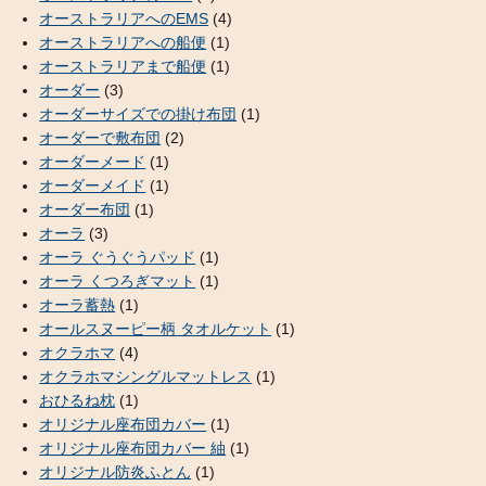
オーストラリアへのEMS
(4)
オーストラリアへの船便
(1)
オーストラリアまで船便
(1)
オーダー
(3)
オーダーサイズでの掛け布団
(1)
オーダーで敷布団
(2)
オーダーメード
(1)
オーダーメイド
(1)
オーダー布団
(1)
オーラ
(3)
オーラ ぐうぐうパッド
(1)
オーラ くつろぎマット
(1)
オーラ蓄熱
(1)
オールスヌーピー柄 タオルケット
(1)
オクラホマ
(4)
オクラホマシングルマットレス
(1)
おひるね枕
(1)
オリジナル座布団カバー
(1)
オリジナル座布団カバー 紬
(1)
オリジナル防炎ふとん
(1)