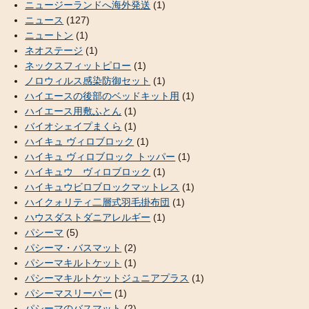
ニュージーランドへ海外発送
(1)
ニュース
(127)
ニュートン
(1)
ネオステージ
(1)
ネックスフィットピロー
(1)
ノロウィルス感染防御セット
(1)
ハイエースの後部のベッドキット用
(1)
ハイエース用敷ふとん
(1)
バイオシェイプまくら
(1)
ハイキュ ヴィロブロック
(1)
ハイキュ ヴィロブロック トッパー
(1)
ハイキュウ ヴィロブロック
(1)
ハイキュウビロブロックマットレス
(1)
ハイクォリティ二層式羽毛掛布団
(1)
ハウスダストダニアレルギー
(1)
パシーマ
(5)
パシーマ・バスマット
(2)
パシーマキルトケット
(1)
パシーマキルトケットジュニアプラス
(1)
パシーマスリーパー
(1)
パシーマのバスマット
(2)