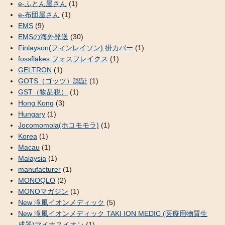
e-ふとん屋さん
(1)
e-布団屋さん
(1)
EMS
(9)
EMSの海外発送
(30)
Finlayson(フィンレイソン) 掛カバー
(1)
fossflakes フォスフレイクス
(1)
GELTRON
(1)
GOTS（ゴッツ）認証
(1)
GST（物品税）
(1)
Hong Kong
(3)
Hungary
(1)
Jocomomola(ホコモモラ)
(1)
Korea
(1)
Macau
(1)
Malaysia
(1)
manufacturer
(1)
MONOQLO
(2)
MONOマガジン
(1)
New 滝風イオンメディック
(5)
New 滝風イオンメディック TAKI ION MEDIC (医療用物質生
成器)マイナスイオン
(1)