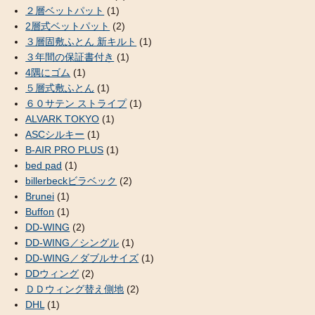
２層ベットパット
(1)
2層式ベットパット
(2)
３層固敷ふとん 新キルト
(1)
３年間の保証書付き
(1)
4隅にゴム
(1)
５層式敷ふとん
(1)
６０サテン ストライプ
(1)
ALVARK TOKYO
(1)
ASCシルキー
(1)
B-AIR PRO PLUS
(1)
bed pad
(1)
billerbeckビラベック
(2)
Brunei
(1)
Buffon
(1)
DD-WING
(2)
DD-WING／シングル
(1)
DD-WING／ダブルサイズ
(1)
DDウィング
(2)
ＤＤウィング替え側地
(2)
DHL
(1)