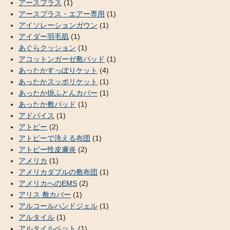
アースプラス
(1)
アースプラス・エアー専用
(1)
アイソレーションガウン
(1)
アイダー羽毛肌
(1)
あぐらクッション
(1)
アコットンガーゼ敷パッド
(1)
あったかすっぽりケット
(4)
あったかスッポリケット
(1)
あったか掛ふとんカバー
(1)
あったか敷パッド
(1)
アドバイス
(1)
アトピー
(2)
アトピーで洗える布団
(1)
アトピー性皮膚炎
(2)
アメリカ
(1)
アメリカダブルの敷布団
(1)
アメリカへのEMS
(2)
アリス 敷カバー
(1)
アルコールハンドジェル
(1)
アルタイル
(1)
アルタイルベット
(1)