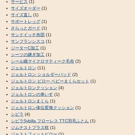
サービス
(1)
サイズオーダー
(1)
サイズ直し
(1)
サポートレッグ
(1)
さらっとガード
(1)
サンドイッチ布団
(1)
サンフランシスコ
(1)
ジーターC加工
(1)
シーツの継ぎ加工
(1)
シール織マイクロマティーク毛布
(2)
ジェルトロン
(11)
ジェルトロン ショルダーパッド
(2)
ジェルトロン ピロー ベビーまくらセット
(1)
ジェルトロンクッション
(4)
ジェルトロンの車いす
(1)
ジェルトロンまくら
(1)
ジェルトロン体位変換クッション
(1)
シビラ
(4)
シビラSybilla フローレス TTC羽毛ふとん
(1)
ジムナストプラス枕
(1)
ジャストフィットピロー
(1)