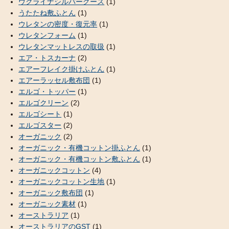
ウクライナシルバーグース
(1)
うたたね敷ふとん
(1)
ウレタンの密度・復元率
(1)
ウレタンフォーム
(1)
ウレタンマットレスの取扱
(1)
エア・トスカーナ
(2)
エアーフレイク掛けふとん
(1)
エアーラッセル敷布団
(1)
エルゴ・トッパー
(1)
エルゴクリーン
(2)
エルゴシート
(1)
エルゴスター
(2)
オーガニック
(2)
オーガニック・有機コットン掛ふとん
(1)
オーガニック・有機コットン敷ふとん
(1)
オーガニックコットン
(4)
オーガニックコットン生地
(1)
オーガニック敷布団
(1)
オーガニック素材
(1)
オーストラリア
(1)
オーストラリアのGST
(1)