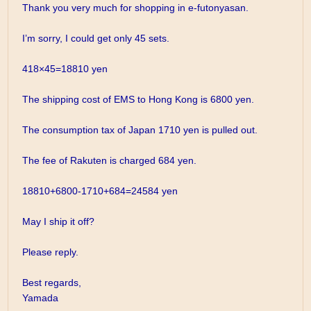
Thank you very much for shopping in e-futonyasan.
I’m sorry, I could get only 45 sets.
418×45=18810 yen
The shipping cost of EMS to Hong Kong is 6800 yen.
The consumption tax of Japan 1710 yen is pulled out.
The fee of Rakuten is charged 684 yen.
18810+6800-1710+684=24584 yen
May I ship it off?
Please reply.
Best regards,
Yamada