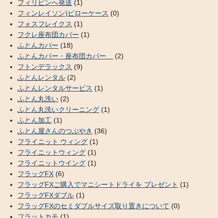
フィリピンへ発送
(1)
フィンレイソン)ピローケース
(0)
フォスフレイクス
(1)
フクレ座布団カバー
(1)
ふとんカバー
(18)
ふとんカバー・座布団カバー
(2)
フトンデラックス
(9)
ふとんレンタル
(2)
ふとんレンタルサービス
(1)
ふとん丸洗い
(2)
ふとん丸洗いクリーニング
(1)
ふとん加工
(1)
ふとん屋さんのつぶやき
(36)
フライニット ウィング
(1)
フライニットウィング
(1)
フライニットウイング
(1)
フラッグFX
(6)
フラッグFXご購入でマニシートドライを プレゼント
(1)
フラッグFXダブル
(1)
フラッグFXのセミダブルサイズ取り置きについて
(0)
フラットカモ
(1)