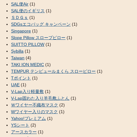
SAL便Air
(1)
SAL便のイギリス
(1)
ＳＤＧｓ
(1)
SDGsエコバッグ キャンペーン
(1)
Singapore
(1)
Slope Pillow スロープピロー
(1)
SUITTO PILLOW
(1)
Sybilla
(1)
Taiwan
(4)
TAKI ION MEDIC
(1)
TEMPUR テンピュールまくら スローピロー
(1)
Tポイント
(1)
UAE
(1)
V-Lap入り軽量敷
(1)
V-Lap固わた入り羊毛敷ふとん
(1)
Ｗワイヤー不織布マスク
(2)
Wワイヤー入りのマスク
(1)
Yahoo!プレミアム
(1)
YSシート
(2)
アースカラー
(1)