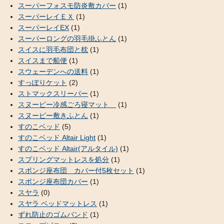
スーパーフォスモ防炎敷カバー
(1)
スーパーレイＥＸ
(1)
スーパーレイEX
(1)
スーパーロングの羽毛掛ふとん
(1)
スイスに羽毛布団と枕
(1)
スイスまで船便
(1)
スウェーデンへの送料
(1)
すっぽりケット
(2)
ストマックスリーパー
(1)
スヌーピー冷感ごろ寝マット
(1)
スヌーピー敷きふとん
(1)
すのこベッド
(5)
すのこベッド Altair Light
(1)
すのこベッド Altair(アルタイル)
(1)
スプリングマットレスを処分
(1)
スポンジ座布団 カバー付5枚セット
(1)
スポンジ座布団カバー
(1)
スヤラ
(0)
スヤラ ベッドマットレス
(1)
ずれ防止のゴムバンド
(1)