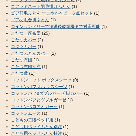
ゴアラミネート羽毛掛けふとん
(1)
ゴア羽毛ふとん すこやかベビー６点セット
(1)
ゴア羽毛合掛ふとん
(1)
コインランドリーで洗濯後乾燥機まで対応可能
(1)
こたつ・座布団
(25)
こたつカバー
(2)
コタツカバー
(1)
こたつふとんカバー
(1)
こたつ布団
(1)
こたつ布団別注
(1)
こたつ敷
(1)
コットンニット ボックスシーツ
(0)
コットンパフ ボックスシーツ
(1)
コットンパフ&ダブルガーゼ 掛カバー
(1)
コットンパフとダブルガーゼ
(1)
コットンベロアとガーゼ
(1)
コットンムース
(1)
こどもの二段ベッド用
(1)
こども用ベッドふとん別注
(1)
こども用ベッドふとん特注
(1)