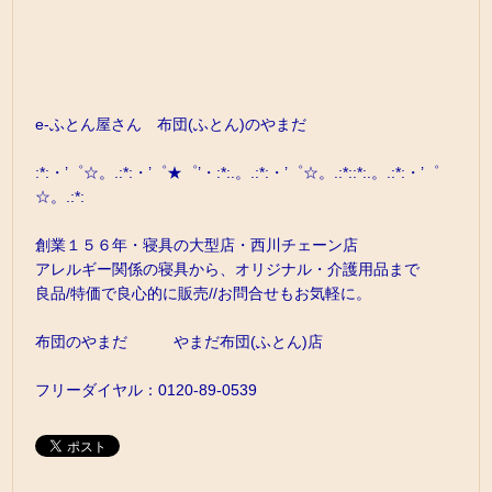
e-ふとん屋さん 布団(ふとん)のやまだ
:*:・’゜☆。.:*:・’゜★゜’・:*:.。.:*:・’゜☆。.:*::*:.。.:*:・’゜
☆。.:*:
創業１５６年・寝具の大型店・西川チェーン店
アレルギー関係の寝具から、オリジナル・介護用品まで
良品/特価で良心的に販売//お問合せもお気軽に。
布団のやまだ やまだ布団(ふとん)店
フリーダイヤル：0120-89-0539