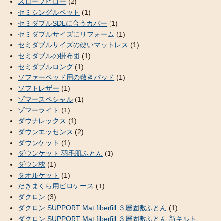
スロープピロー
(2)
セミシングルベット
(1)
セミダブルSDLに合うカバー
(1)
セミダブルサイズにリフォーム
(1)
セミダブルサイズの硬いマットレス
(1)
セミダブルの掛布団
(1)
セミダブルロング
(1)
ソファーベッド用の敷きパッド
(1)
ソフトレザー
(1)
ゾマースペシャル
(1)
ゾマーライト
(1)
ダウナレックス
(1)
ダウンエッセンス
(2)
ダウンケット
(1)
ダウンケット 羽毛肌ふとん
(1)
ダウン枕
(1)
タオルケット
(1)
だきまくら用ピロケース
(1)
ダクロン
(3)
ダクロン SUPPORT Mat fiberfill ３層固敷ふとん
(1)
ダクロン SUPPORT Mat fiberfill ３層固敷ふとん 新キルト