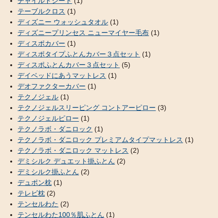
チャイルドシート
(1)
テーブルクロス
(1)
ディズニー ウォッシュタオル
(1)
ディズニープリンセス ニューマイヤー毛布
(1)
ディスポカバー
(1)
ディスポタイプふとんカバー３点セット
(1)
ディスポふとんカバー３点セット
(5)
デイベッドにあうマットレス
(1)
デオファクターカバー
(1)
テクノジェル
(1)
テクノジェルスリーピング コントアーピロー
(3)
テクノジェルピロー
(1)
テクノラボ・ダニロック
(1)
テクノラボ・ダニロック プレミアムタイプマットレス
(1)
テクノラボ・ダニロック マットレス
(2)
デミシルク デュエット掛ふとん
(2)
デミシルク掛ふとん
(2)
デュポン枕
(1)
テレビ枕
(2)
テンセルわた
(2)
テンセルわた100％肌ふとん
(1)