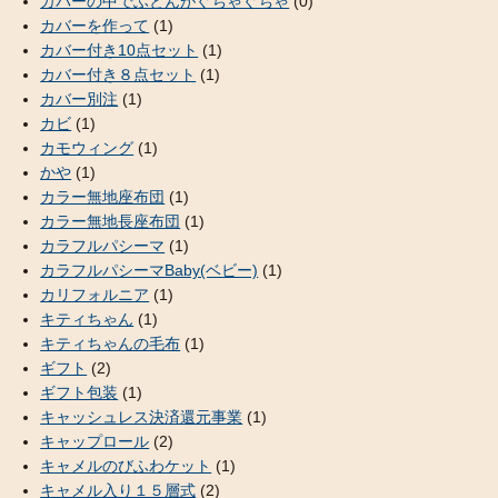
カバーの中でふとんがぐちゃぐちゃ
(0)
カバーを作って
(1)
カバー付き10点セット
(1)
カバー付き８点セット
(1)
カバー別注
(1)
カビ
(1)
カモウィング
(1)
かや
(1)
カラー無地座布団
(1)
カラー無地長座布団
(1)
カラフルパシーマ
(1)
カラフルパシーマBaby(ベビー)
(1)
カリフォルニア
(1)
キティちゃん
(1)
キティちゃんの毛布
(1)
ギフト
(2)
ギフト包装
(1)
キャッシュレス決済還元事業
(1)
キャップロール
(2)
キャメルのびふわケット
(1)
キャメル入り１５層式
(2)