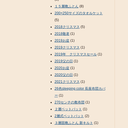
１５層敷ふとん
(8)
200×250サイズのタオルケット
(5)
2018クリスマス
(5)
2018敬老
(1)
2019お盆
(1)
2019クリスマス
(1)
2019年 クリスマスセール
(1)
2019父の日
(1)
2020お盆
(1)
2020父の日
(1)
2021クリスマス
(1)
26色sleeping color 長座布団カバ
ー
(1)
270センチの敷布団
(1)
２層ベットパット
(1)
2層式ベットパット
(2)
３層固敷ふとん 新キルト
(1)