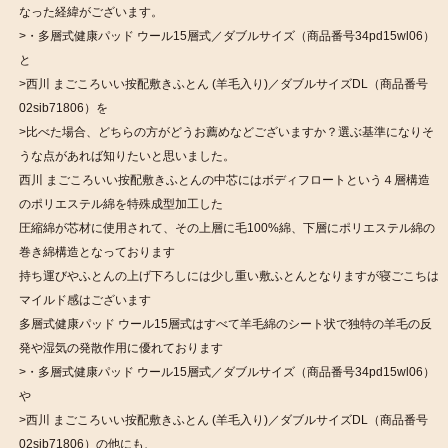
なった経緯がございます。
>・多層式健康パッド ウール15層式／ダブルサイズ（商品番号34pd15wl06）
と
>西川 まごころいい按配敷きふとん (羊毛入り)／ダブルサイズDL（商品番号
02sib71806）を
>比べた場合、どちらの方がどうお薦めなどございますか？選ぶ基準になりそ
うな点があれば知りたいと思いました。
西川 まごころいい按配敷きふとんの中芯にはボディフロートという４層構造
のポリエステル綿を特殊成型加工した
圧縮綿が芯材に使用されて、その上層に毛100%綿、下層にポリエステル綿の
巻き綿構造となっております
持ち運びやふとんの上げ下ろしには少し重い敷ふとんとなりますが寝ごこちは
マイルド感はございます
多層式健康パッド ウール15層式はすべて羊毛綿のシート状で独特の羊毛の反
発や湿気の発散作用に優れております
>・多層式健康パッド ウール15層式／ダブルサイズ（商品番号34pd15wl06）
や
>西川 まごころいい按配敷きふとん (羊毛入り)／ダブルサイズDL（商品番号
02sib71806）の他にも、