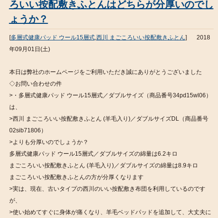
ろいい按配敷きふとんはどちらが分厚いのでし
ょうか？
[
多層式健康パッド ウール15層式
,
西川 まごころいい按配敷きふとん
]
2018
年09月01日(土)
本日は弊社のホームページをご利用いただき誠にありがとうございました
◇お問い合わせの件
>・多層式健康パッド ウール15層式／ダブルサイズ（商品番号34pd15wl06）
は、
>西川 まごころいい按配敷きふとん (羊毛入り)／ダブルサイズDL（商品番号
02sib71806）
>よりも分厚いのでしょうか？
多層式健康パッド ウール15層式／ダブルサイズの綿量は6.2キロ
まごころいい按配敷きふとん (羊毛入り)／ダブルサイズの綿量は8.9キロ
まごころいい按配敷きふとんの方が分厚くなります
>実は、現在、古いタイプの西川のいい按配敷き布団を利用しているのです
が、
>使い始めてすぐに身体が痛くなり、羊毛ベッドパッドを追加して、大丈夫に