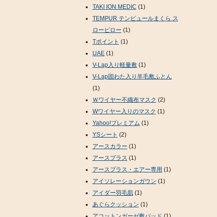
TAKI ION MEDIC
(1)
TEMPUR テンピュールまくら ス
ローピロー
(1)
Tポイント
(1)
UAE
(1)
V-Lap入り軽量敷
(1)
V-Lap固わた入り羊毛敷ふとん
(1)
Ｗワイヤー不織布マスク
(2)
Wワイヤー入りのマスク
(1)
Yahoo!プレミアム
(1)
YSシート
(2)
アースカラー
(1)
アースプラス
(1)
アースプラス・エアー専用
(1)
アイソレーションガウン
(1)
アイダー羽毛肌
(1)
あぐらクッション
(1)
アコットンガーゼ敷パッド
(1)