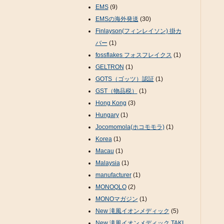
EMS
(9)
EMSの海外発送
(30)
Finlayson(フィンレイソン) 掛カ
バー
(1)
fossflakes フォスフレイクス
(1)
GELTRON
(1)
GOTS（ゴッツ）認証
(1)
GST（物品税）
(1)
Hong Kong
(3)
Hungary
(1)
Jocomomola(ホコモモラ)
(1)
Korea
(1)
Macau
(1)
Malaysia
(1)
manufacturer
(1)
MONOQLO
(2)
MONOマガジン
(1)
New 滝風イオンメディック
(5)
New 滝風イオンメディック TAKI