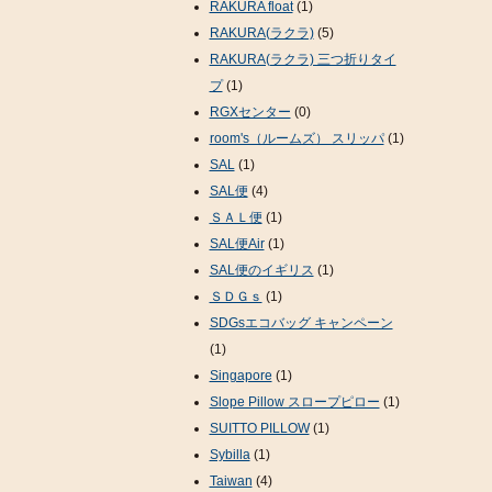
RAKURA float
(1)
RAKURA(ラクラ)
(5)
RAKURA(ラクラ) 三つ折りタイ
プ
(1)
RGXセンター
(0)
room's（ルームズ） スリッパ
(1)
SAL
(1)
SAL便
(4)
ＳＡＬ便
(1)
SAL便Air
(1)
SAL便のイギリス
(1)
ＳＤＧｓ
(1)
SDGsエコバッグ キャンペーン
(1)
Singapore
(1)
Slope Pillow スロープピロー
(1)
SUITTO PILLOW
(1)
Sybilla
(1)
Taiwan
(4)