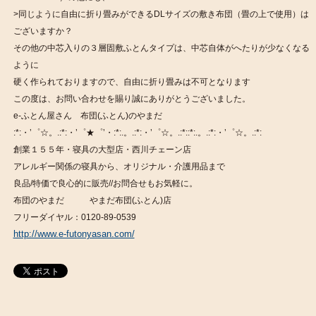
>同じように自由に折り畳みができるDLサイズの敷き布団（畳の上で使用）は
ございますか？
その他の中芯入りの３層固敷ふとんタイプは、中芯自体がへたりが少なくなる
ように
硬く作られておりますので、自由に折り畳みは不可となります
この度は、お問い合わせを賜り誠にありがとうございました。
e-ふとん屋さん 布団(ふとん)のやまだ
:*:・’゜☆。.:*:・’゜★゜’・:*:.。.:*:・’゜☆。.:*::*:.。.:*:・’゜☆。.:*:
創業１５５年・寝具の大型店・西川チェーン店
アレルギー関係の寝具から、オリジナル・介護用品まで
良品/特価で良心的に販売//お問合せもお気軽に。
布団のやまだ やまだ布団(ふとん)店
フリーダイヤル：0120-89-0539
http://www.e-futonyasan.com/