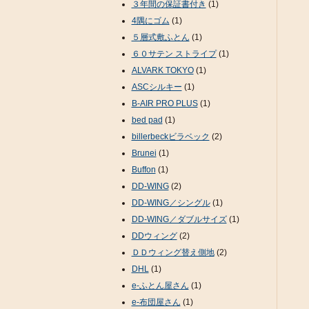
３年間の保証書付き
(1)
4隅にゴム
(1)
５層式敷ふとん
(1)
６０サテン ストライプ
(1)
ALVARK TOKYO
(1)
ASCシルキー
(1)
B-AIR PRO PLUS
(1)
bed pad
(1)
billerbeckビラベック
(2)
Brunei
(1)
Buffon
(1)
DD-WING
(2)
DD-WING／シングル
(1)
DD-WING／ダブルサイズ
(1)
DDウィング
(2)
ＤＤウィング替え側地
(2)
DHL
(1)
e-ふとん屋さん
(1)
e-布団屋さん
(1)