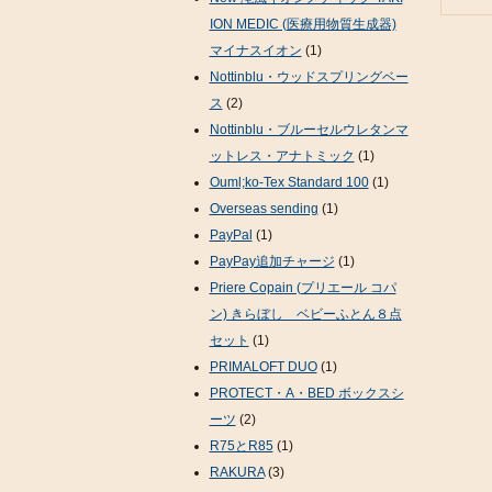
ION MEDIC (医療用物質生成器)
マイナスイオン
(1)
Nottinblu・ウッドスプリングベー
ス
(2)
Nottinblu・ブルーセルウレタンマ
ットレス・アナトミック
(1)
Ouml;ko-Tex Standard 100
(1)
Overseas sending
(1)
PayPal
(1)
PayPay追加チャージ
(1)
Priere Copain (プリエール コパ
ン) きらぼし ベビーふとん８点
セット
(1)
PRIMALOFT DUO
(1)
PROTECT・A・BED ボックスシ
ーツ
(2)
R75とR85
(1)
RAKURA
(3)