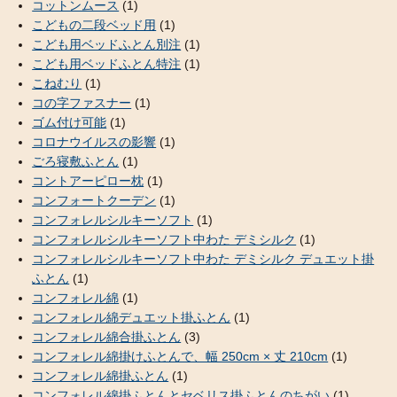
コットンムース
(1)
こどもの二段ベッド用
(1)
こども用ベッドふとん別注
(1)
こども用ベッドふとん特注
(1)
こねむり
(1)
コの字ファスナー
(1)
ゴム付け可能
(1)
コロナウイルスの影響
(1)
ごろ寝敷ふとん
(1)
コントアーピロー枕
(1)
コンフォートクーデン
(1)
コンフォレルシルキーソフト
(1)
コンフォレルシルキーソフト中わた デミシルク
(1)
コンフォレルシルキーソフト中わた デミシルク デュエット掛
ふとん
(1)
コンフォレル綿
(1)
コンフォレル綿デュエット掛ふとん
(1)
コンフォレル綿合掛ふとん
(3)
コンフォレル綿掛けふとんで、幅 250cm × 丈 210cm
(1)
コンフォレル綿掛ふとん
(1)
コンフォレル綿掛ふとんとセベリス掛ふとんのちがい
(1)