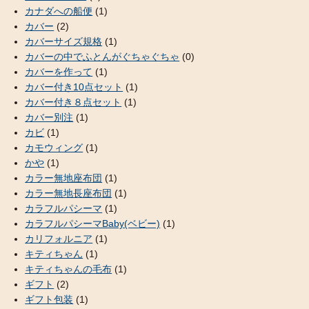
カナダへの船便
(1)
カバー
(2)
カバーサイズ規格
(1)
カバーの中でふとんがぐちゃぐちゃ
(0)
カバーを作って
(1)
カバー付き10点セット
(1)
カバー付き８点セット
(1)
カバー別注
(1)
カビ
(1)
カモウィング
(1)
かや
(1)
カラー無地座布団
(1)
カラー無地長座布団
(1)
カラフルパシーマ
(1)
カラフルパシーマBaby(ベビー)
(1)
カリフォルニア
(1)
キティちゃん
(1)
キティちゃんの毛布
(1)
ギフト
(2)
ギフト包装
(1)