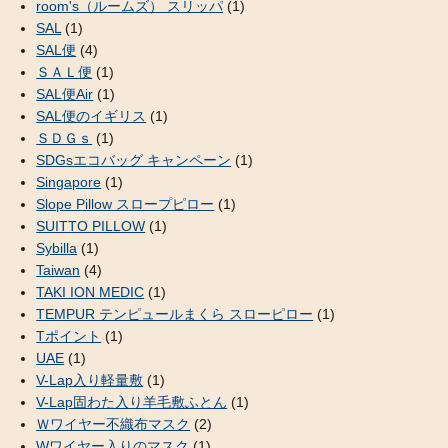
room's（ルームズ） スリッパ
(1)
SAL
(1)
SAL便
(4)
ＳＡＬ便
(1)
SAL便Air
(1)
SAL便のイギリス
(1)
ＳＤＧｓ
(1)
SDGsエコバッグ キャンペーン
(1)
Singapore
(1)
Slope Pillow スロープピロー
(1)
SUITTO PILLOW
(1)
Sybilla
(1)
Taiwan
(4)
TAKI ION MEDIC
(1)
TEMPUR テンピュールまくら スローピロー
(1)
Tポイント
(1)
UAE
(1)
V-Lap入り軽量敷
(1)
V-Lap固わた入り羊毛敷ふとん
(1)
Ｗワイヤー不織布マスク
(2)
Wワイヤー入りのマスク
(1)