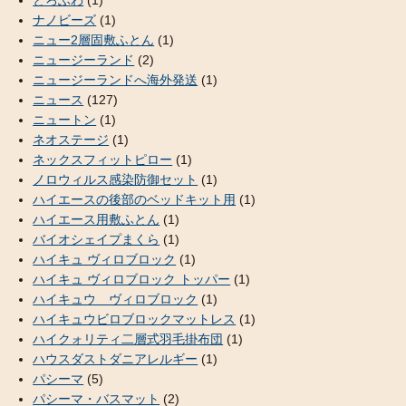
ナノビーズ
(1)
ニュー2層固敷ふとん
(1)
ニュージーランド
(2)
ニュージーランドへ海外発送
(1)
ニュース
(127)
ニュートン
(1)
ネオステージ
(1)
ネックスフィットピロー
(1)
ノロウィルス感染防御セット
(1)
ハイエースの後部のベッドキット用
(1)
ハイエース用敷ふとん
(1)
バイオシェイプまくら
(1)
ハイキュ ヴィロブロック
(1)
ハイキュ ヴィロブロック トッパー
(1)
ハイキュウ ヴィロブロック
(1)
ハイキュウビロブロックマットレス
(1)
ハイクォリティ二層式羽毛掛布団
(1)
ハウスダストダニアレルギー
(1)
パシーマ
(5)
パシーマ・バスマット
(2)