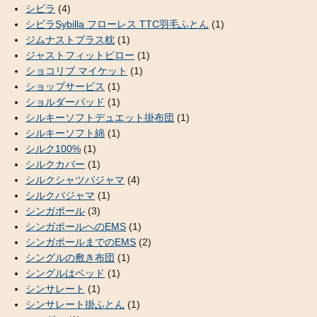
シビラ
(4)
シビラSybilla フローレス TTC羽毛ふとん
(1)
ジムナストプラス枕
(1)
ジャストフィットピロー
(1)
ショコリブ マイケット
(1)
ショップサービス
(1)
ショルダーパッド
(1)
シルキーソフトデュエット掛布団
(1)
シルキーソフト綿
(1)
シルク100%
(1)
シルクカバー
(1)
シルクシャツパジャマ
(4)
シルクパジャマ
(1)
シンガポール
(3)
シンガポールへのEMS
(1)
シンガポールまでのEMS
(2)
シングルの敷き布団
(1)
シングルはベッド
(1)
シンサレート
(1)
シンサレート掛ふとん
(1)