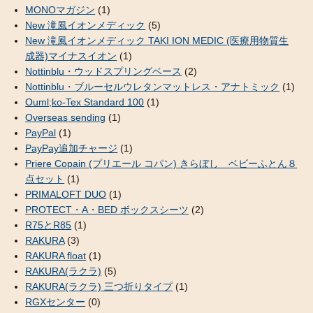
MONOマガジン
(1)
New 滝風イオンメディック
(5)
New 滝風イオンメディック TAKI ION MEDIC (医療用物質生
成器)マイナスイオン
(1)
Nottinblu・ウッドスプリングベース
(2)
Nottinblu・ブルーセルウレタンマットレス・アナトミック
(1)
Ouml;ko-Tex Standard 100
(1)
Overseas sending
(1)
PayPal
(1)
PayPay追加チャージ
(1)
Priere Copain (プリエール コパン) きらぼし ベビーふとん８
点セット
(1)
PRIMALOFT DUO
(1)
PROTECT・A・BED ボックスシーツ
(2)
R75とR85
(1)
RAKURA
(3)
RAKURA float
(1)
RAKURA(ラクラ)
(5)
RAKURA(ラクラ) 三つ折りタイプ
(1)
RGXセンター
(0)