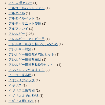
アリス 敷カバー
(1)
アルコールハンドジェル
(1)
アルタイル
(1)
アルタイルベット
(1)
アルティマニット使用
(1)
アルファンイ
(1)
アレルギー
(123)
アレルギー・アトピー用
(1)
アレルギーを少し持っているため
(1)
アレルギー対策
(1)
アレルギー用掛敷き布団セット
(1)
アレルギー用掛敷布団
(1)
アレルギー用掛敷枕5点セット
(1)
アンパンマンだきまくら
(2)
イージー座布団
(1)
イオンメディック
(1)
イギリス
(1)
イギリスに敷布団
(1)
イギリスまでのEMS
(1)
イギリス宛にSAL
(1)