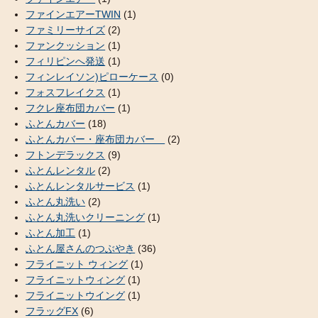
ファインエアーTWIN
(1)
ファミリーサイズ
(2)
ファンクッション
(1)
フィリピンへ発送
(1)
フィンレイソン)ピローケース
(0)
フォスフレイクス
(1)
フクレ座布団カバー
(1)
ふとんカバー
(18)
ふとんカバー・座布団カバー
(2)
フトンデラックス
(9)
ふとんレンタル
(2)
ふとんレンタルサービス
(1)
ふとん丸洗い
(2)
ふとん丸洗いクリーニング
(1)
ふとん加工
(1)
ふとん屋さんのつぶやき
(36)
フライニット ウィング
(1)
フライニットウィング
(1)
フライニットウイング
(1)
フラッグFX
(6)