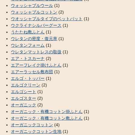
ウォッシャブルウール
(1)
ウォッシャブルコットン
(2)
ウオッシャブルタイプのベットパット
(1)
ウクライナシルバーグース
(1)
うたたね敷ふとん
(1)
ウレタンの密度・復元率
(1)
ウレタンフォーム
(1)
ウレタンマットレスの取扱
(1)
エア・トスカーナ
(2)
エアーフレイク掛けふとん
(1)
エアーラッセル敷布団
(1)
エルゴ・トッパー
(1)
エルゴクリーン
(2)
エルゴシート
(1)
エルゴスター
(2)
オーガニック
(2)
オーガニック・有機コットン掛ふとん
(1)
オーガニック・有機コットン敷ふとん
(1)
オーガニックコットン
(4)
オーガニックコットン生地
(1)