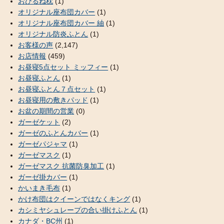
おひるね枕
(1)
オリジナル座布団カバー
(1)
オリジナル座布団カバー 紬
(1)
オリジナル防炎ふとん
(1)
お客様の声
(2,147)
お店情報
(459)
お昼寝5点セット ミッフィー
(1)
お昼寝ふとん
(1)
お昼寝ふとん７点セット
(1)
お昼寝用の敷きパッド
(1)
お盆の期間の営業
(0)
ガーゼケット
(2)
ガーゼのふとんカバー
(1)
ガーゼパジャマ
(1)
ガーゼマスク
(1)
ガーゼマスク 抗菌防臭加工
(1)
ガーゼ掛カバー
(1)
かいまき毛布
(1)
かけ布団はクイーンではなくキング
(1)
カシミヤシュレープの合い掛けふとん
(1)
カナダ・BC州
(1)