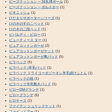
ビーズクッション ─ 34丸球ボール
(1)
ビーズクッション ─ ボルスター
(1)
ピオニッシュ
(1)
ひだまりサポーターシリーズ
(1)
ひのきのすのこベッド
(1)
ひのきの二段ベッド
(1)
ビバルディ・ピロー
(1)
ビューティース ター
(1)
ピュアコットンガーゼ
(2)
ピュアコットンガーゼケット
(1)
ピュアコットンガーゼ敷パッド
(5)
ビラベック
(5)
ビラベック /羊毛パッド
(1)
ビラベック ドライコーポゾーネン羊毛掛けふとん
(1)
ビラベックの枕
(1)
ビラベック羊毛敷きパッド
(1)
ピローDMグランデ
(1)
ピローグランデ
(6)
ピロケース
(2)
ファイテン シュリンクケット
(1)
ファインエアー
(1)