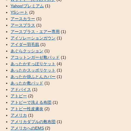
Yahoo!プレミアム
(1)
YSシート
(2)
アースカラー
(1)
アースプラス
(1)
アースプラス・エアー専用
(1)
アイソレーションガウン
(1)
アイダー羽毛肌
(1)
あぐらクッション
(1)
アコットンガーゼ敷パッド
(1)
あったかすっぽりケット
(4)
あったかスッポリケット
(1)
あったか掛ふとんカバー
(1)
あったか敷パッド
(1)
アドバイス
(1)
アトピー
(2)
アトピーで洗える布団
(1)
アトピー性皮膚炎
(2)
アメリカ
(1)
アメリカダブルの敷布団
(1)
アメリカへのEMS
(2)