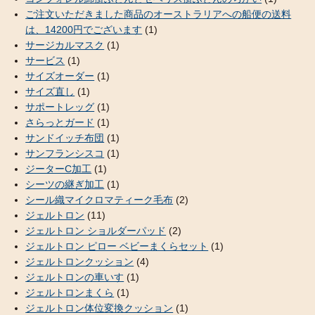
ご注文いただきました商品のオーストラリアへの船便の送料
は、14200円でございます
(1)
サージカルマスク
(1)
サービス
(1)
サイズオーダー
(1)
サイズ直し
(1)
サポートレッグ
(1)
さらっとガード
(1)
サンドイッチ布団
(1)
サンフランシスコ
(1)
ジーターC加工
(1)
シーツの継ぎ加工
(1)
シール織マイクロマティーク毛布
(2)
ジェルトロン
(11)
ジェルトロン ショルダーパッド
(2)
ジェルトロン ピロー ベビーまくらセット
(1)
ジェルトロンクッション
(4)
ジェルトロンの車いす
(1)
ジェルトロンまくら
(1)
ジェルトロン体位変換クッション
(1)