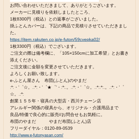
お問い合わせいただきまして、ありがとうございます。
メーカーに見積りを依頼しましたところ、
1枚8300円（税込）との返事がございました。
掛ふとんカバーは、下記の商品で見積りさせていただきまし
た。
https://item.rakuten.co.jp/e-futon/59cvepka02/
1枚3300円（税込）でございます。
ご注文の際は備考欄に、「105×150cmに加工希望」とお書き
添えください。
ご注文後に金額を変更させていただきます。
よろしくお願い致します。
e-ふとん屋さん 布団(ふとん)のやまだ
:*:・’゜☆。.:*:・’゜★゜’・:*:.。.:*:・’゜☆。.:*::*:.。.:*:・’゜
☆。.:*:
創業１５５年・寝具の大型店・西川チェーン店
アレルギー関係の寝具から、オリジナル・介護用品まで
良品/特価で良心的に販売//お問合せもお気軽に。
布団のやまだ やまだ布団(ふとん)店
フリーダイヤル：0120-89-0539
http://www.e-futonyasan.com/