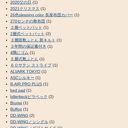
2020父の日
(1)
2021クリスマス
(1)
26色sleeping color 長座布団カバー
(1)
270センチの敷布団
(1)
２層ベットパット
(1)
2層式ベットパット
(2)
３層固敷ふとん 新キルト
(1)
３年間の保証書付き
(1)
4隅にゴム
(1)
５層式敷ふとん
(1)
６０サテン ストライプ
(1)
ALVARK TOKYO
(1)
ASCシルキー
(1)
B-AIR PRO PLUS
(1)
bed pad
(1)
billerbeckビラベック
(2)
Brunei
(1)
Buffon
(1)
DD-WING
(2)
DD-WING／シングル
(1)
DD-WING／ダブルサイズ
(1)