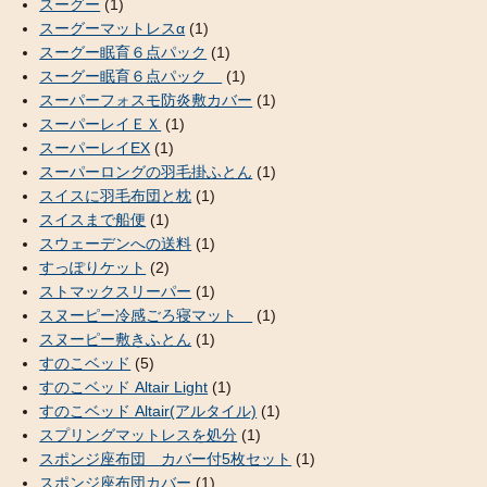
スーグー
(1)
スーグーマットレスα
(1)
スーグー眠育６点パック
(1)
スーグー眠育６点パック
(1)
スーパーフォスモ防炎敷カバー
(1)
スーパーレイＥＸ
(1)
スーパーレイEX
(1)
スーパーロングの羽毛掛ふとん
(1)
スイスに羽毛布団と枕
(1)
スイスまで船便
(1)
スウェーデンへの送料
(1)
すっぽりケット
(2)
ストマックスリーパー
(1)
スヌーピー冷感ごろ寝マット
(1)
スヌーピー敷きふとん
(1)
すのこベッド
(5)
すのこベッド Altair Light
(1)
すのこベッド Altair(アルタイル)
(1)
スプリングマットレスを処分
(1)
スポンジ座布団 カバー付5枚セット
(1)
スポンジ座布団カバー
(1)