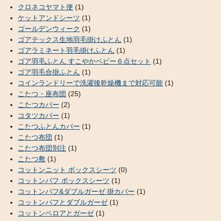
クロネコヤマト便
(1)
ケットアンドシーツ
(1)
ゴールデンウィーク
(1)
ゴアテックス生地羽毛掛けふとん
(1)
ゴアラミネート羽毛掛けふとん
(1)
ゴア羽毛ふとん すこやかベビー６点セット
(1)
ゴア羽毛合掛ふとん
(1)
コインランドリーで洗濯後乾燥機まで対応可能
(1)
こたつ・座布団
(25)
こたつカバー
(2)
コタツカバー
(1)
こたつふとんカバー
(1)
こたつ布団
(1)
こたつ布団別注
(1)
こたつ敷
(1)
コットンニット ボックスシーツ
(0)
コットンパフ ボックスシーツ
(1)
コットンパフ&ダブルガーゼ 掛カバー
(1)
コットンパフとダブルガーゼ
(1)
コットンベロアとガーゼ
(1)