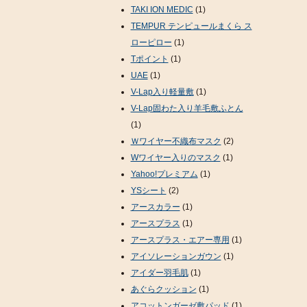
TAKI ION MEDIC
(1)
TEMPUR テンピュールまくら ス
ローピロー
(1)
Tポイント
(1)
UAE
(1)
V-Lap入り軽量敷
(1)
V-Lap固わた入り羊毛敷ふとん
(1)
Ｗワイヤー不織布マスク
(2)
Wワイヤー入りのマスク
(1)
Yahoo!プレミアム
(1)
YSシート
(2)
アースカラー
(1)
アースプラス
(1)
アースプラス・エアー専用
(1)
アイソレーションガウン
(1)
アイダー羽毛肌
(1)
あぐらクッション
(1)
アコットンガーゼ敷パッド
(1)