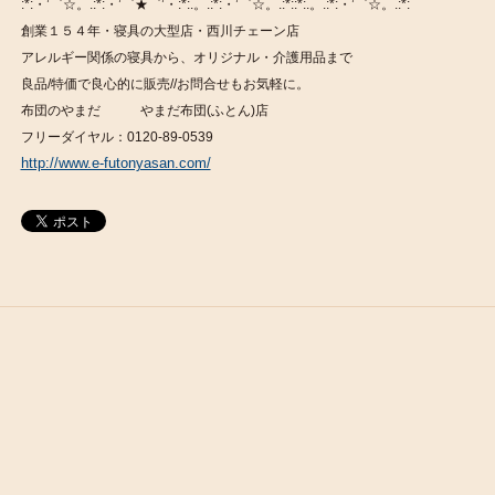
:*:・’゜☆。.:*:・’゜★゜’・:*:.。.:*:・’゜☆。.:*::*:.。.:*:・’゜☆。.:*:
創業１５４年・寝具の大型店・西川チェーン店
アレルギー関係の寝具から、オリジナル・介護用品まで
良品/特価で良心的に販売//お問合せもお気軽に。
布団のやまだ やまだ布団(ふとん)店
フリーダイヤル：0120-89-0539
http://www.e-futonyasan.com/