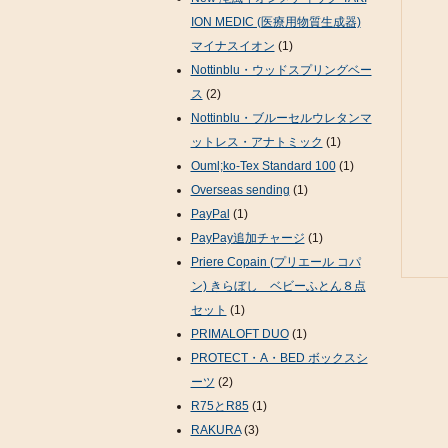
ION MEDIC (医療用物質生成器)
マイナスイオン
(1)
Nottinblu・ウッドスプリングベー
ス
(2)
Nottinblu・ブルーセルウレタンマ
ットレス・アナトミック
(1)
Ouml;ko-Tex Standard 100
(1)
Overseas sending
(1)
PayPal
(1)
PayPay追加チャージ
(1)
Priere Copain (プリエール コパ
ン) きらぼし ベビーふとん８点
セット
(1)
PRIMALOFT DUO
(1)
PROTECT・A・BED ボックスシ
ーツ
(2)
R75とR85
(1)
RAKURA
(3)