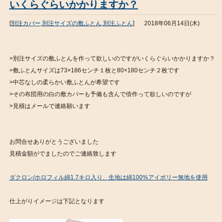
いくらぐらいかかりますか？
[
別注カバー
,
別注サイズの敷ふとん
,
別注ふとん
]
2018年06月14日(木)
>別注サイズの敷ふとんを作って欲しいのですがいくらぐらいかかりますか？
>敷ふとんサイズは73×186センチ１枚と80×180センチ２枚です
>中芯なしの柔らかい敷ふとんが希望です
>その布団用の白の敷カバーも予備も含んで倍作って欲しいのですが
>見積はメールで連絡願います
お問合せありがとうございました
見積金額がでましたのでご連絡致します
ダクロン/ホロフィル綿1.7キロ入り、生地は綿100%アイボリー無地を使用
仕上がりイメージは下記となります