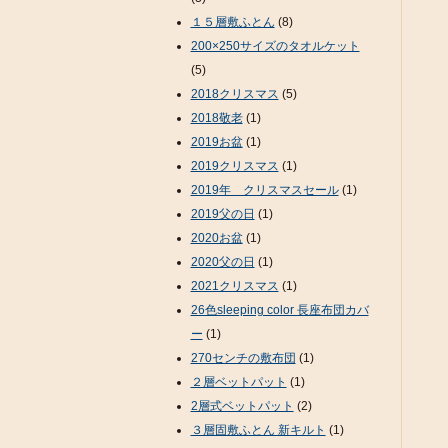
１５層敷ふとん
(8)
200×250サイズのタオルケット
(5)
2018クリスマス
(5)
2018敬老
(1)
2019お盆
(1)
2019クリスマス
(1)
2019年 クリスマスセール
(1)
2019父の日
(1)
2020お盆
(1)
2020父の日
(1)
2021クリスマス
(1)
26色sleeping color 長座布団カバ
ー
(1)
270センチの敷布団
(1)
２層ベットパット
(1)
2層式ベットパット
(2)
３層固敷ふとん 新キルト
(1)