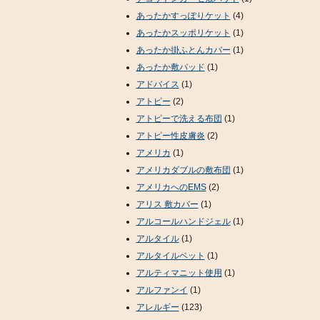
あったかすっぽりケット
(4)
あったかスッポリケット
(1)
あったか掛ふとんカバー
(1)
あったか敷パッド
(1)
アドバイス
(1)
アトピー
(2)
アトピーで洗える布団
(1)
アトピー性皮膚炎
(2)
アメリカ
(1)
アメリカダブルの敷布団
(1)
アメリカへのEMS
(2)
アリス 敷カバー
(1)
アルコールハンドジェル
(1)
アルタイル
(1)
アルタイルベット
(1)
アルティマニット使用
(1)
アルファンイ
(1)
アレルギー
(123)