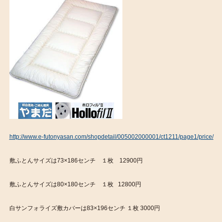
http://www.e-futonyasan.com/shopdetail/005002000001/ct1211/page1/price/
敷ふとんサイズは73×186センチ １枚 12900円
敷ふとんサイズは80×180センチ １枚 12800円
白サンフォライズ敷カバーは83×196センチ １枚 3000円