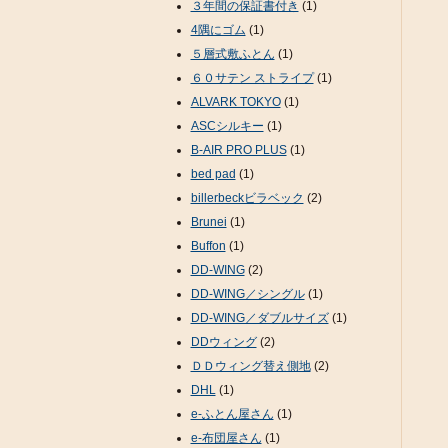
３年間の保証書付き
(1)
4隅にゴム
(1)
５層式敷ふとん
(1)
６０サテン ストライプ
(1)
ALVARK TOKYO
(1)
ASCシルキー
(1)
B-AIR PRO PLUS
(1)
bed pad
(1)
billerbeckビラベック
(2)
Brunei
(1)
Buffon
(1)
DD-WING
(2)
DD-WING／シングル
(1)
DD-WING／ダブルサイズ
(1)
DDウィング
(2)
ＤＤウィング替え側地
(2)
DHL
(1)
e-ふとん屋さん
(1)
e-布団屋さん
(1)