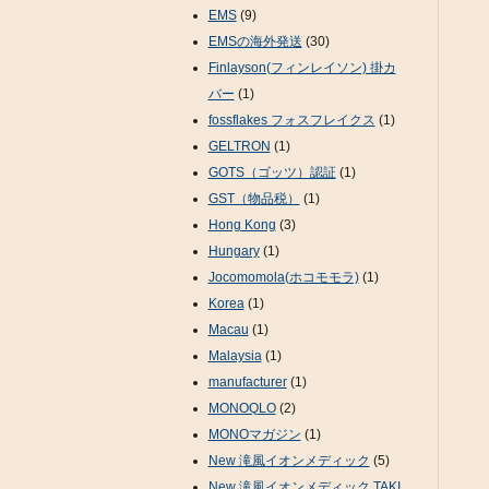
EMS
(9)
EMSの海外発送
(30)
Finlayson(フィンレイソン) 掛カ
バー
(1)
fossflakes フォスフレイクス
(1)
GELTRON
(1)
GOTS（ゴッツ）認証
(1)
GST（物品税）
(1)
Hong Kong
(3)
Hungary
(1)
Jocomomola(ホコモモラ)
(1)
Korea
(1)
Macau
(1)
Malaysia
(1)
manufacturer
(1)
MONOQLO
(2)
MONOマガジン
(1)
New 滝風イオンメディック
(5)
New 滝風イオンメディック TAKI