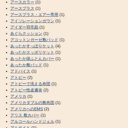
アースカラー
(1)
アースプラス
(1)
アースプラス・エアー専用
(1)
アイソレーションガウン
(1)
アイダー羽毛肌
(1)
あぐらクッション
(1)
アコットンガーゼ敷パッド
(1)
あったかすっぽりケット
(4)
あったかスッポリケット
(1)
あったか掛ふとんカバー
(1)
あったか敷パッド
(1)
アドバイス
(1)
アトピー
(2)
アトピーで洗える布団
(1)
アトピー性皮膚炎
(2)
アメリカ
(1)
アメリカダブルの敷布団
(1)
アメリカへのEMS
(2)
アリス 敷カバー
(1)
アルコールハンドジェル
(1)
アルタイル
(1)