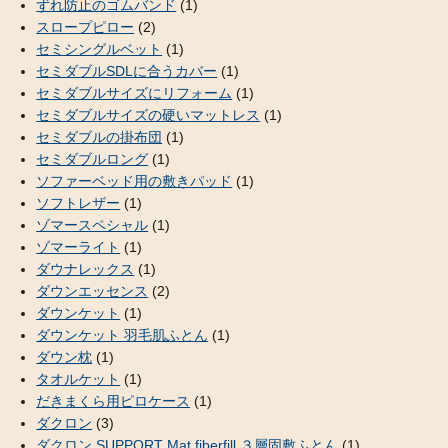
ずれ防止のゴムバンド
(1)
スロープピロー
(2)
セミシングルベット
(1)
セミダブルSDLに合うカバー
(1)
セミダブルサイズにリフォーム
(1)
セミダブルサイズの硬いマットレス
(1)
セミダブルの掛布団
(1)
セミダブルロング
(1)
ソファーベッド用の敷きパッド
(1)
ソフトレザー
(1)
ゾマースペシャル
(1)
ゾマーライト
(1)
ダウナレックス
(1)
ダウンエッセンス
(2)
ダウンケット
(1)
ダウンケット 羽毛肌ふとん
(1)
ダウン枕
(1)
タオルケット
(1)
だきまくら用ピロケース
(1)
ダクロン
(3)
ダクロン SUPPORT Mat fiberfill ３層固敷ふとん
(1)