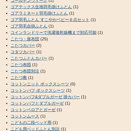
ゴールデンウィーク
(1)
ゴアテックス生地羽毛掛けふとん
(1)
ゴアラミネート羽毛掛けふとん
(1)
ゴア羽毛ふとん すこやかベビー６点セット
(1)
ゴア羽毛合掛ふとん
(1)
コインランドリーで洗濯後乾燥機まで対応可能
(1)
こたつ・座布団
(25)
こたつカバー
(2)
コタツカバー
(1)
こたつふとんカバー
(1)
こたつ布団
(1)
こたつ布団別注
(1)
こたつ敷
(1)
コットンニット ボックスシーツ
(0)
コットンパフ ボックスシーツ
(1)
コットンパフ&ダブルガーゼ 掛カバー
(1)
コットンパフとダブルガーゼ
(1)
コットンベロアとガーゼ
(1)
コットンムース
(1)
こどもの二段ベッド用
(1)
こども用ベッドふとん別注
(1)