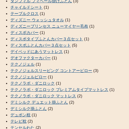
ダンフィル フィベール掛けふとん
(3)
チャイルドシート
(1)
テーブルクロス
(1)
ディズニー ウォッシュタオル
(1)
ディズニープリンセス ニューマイヤー毛布
(1)
ディスポカバー
(1)
ディスポタイプふとんカバー３点セット
(1)
ディスポふとんカバー３点セット
(5)
デイベッドにあうマットレス
(1)
デオファクターカバー
(1)
テクノジェル
(1)
テクノジェルスリーピング コントアーピロー
(3)
テクノジェルピロー
(1)
テクノラボ・ダニロック
(1)
テクノラボ・ダニロック プレミアムタイプマットレス
(1)
テクノラボ・ダニロック マットレス
(2)
デミシルク デュエット掛ふとん
(2)
デミシルク掛ふとん
(2)
デュポン枕
(1)
テレビ枕
(2)
テンセルわた
(2)