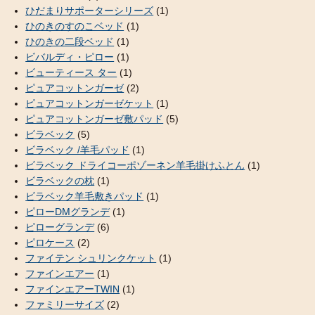
ひだまりサポーターシリーズ
(1)
ひのきのすのこベッド
(1)
ひのきの二段ベッド
(1)
ビバルディ・ピロー
(1)
ビューティース ター
(1)
ピュアコットンガーゼ
(2)
ピュアコットンガーゼケット
(1)
ピュアコットンガーゼ敷パッド
(5)
ビラベック
(5)
ビラベック /羊毛パッド
(1)
ビラベック ドライコーポゾーネン羊毛掛けふとん
(1)
ビラベックの枕
(1)
ビラベック羊毛敷きパッド
(1)
ピローDMグランデ
(1)
ピローグランデ
(6)
ピロケース
(2)
ファイテン シュリンクケット
(1)
ファインエアー
(1)
ファインエアーTWIN
(1)
ファミリーサイズ
(2)