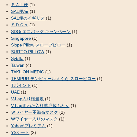
ＳＡＬ便
(1)
SAL便Air
(1)
SAL便のイギリス
(1)
ＳＤＧｓ
(1)
SDGsエコバッグ キャンペーン
(1)
Singapore
(1)
Slope Pillow スロープピロー
(1)
SUITTO PILLOW
(1)
Sybilla
(1)
Taiwan
(4)
TAKI ION MEDIC
(1)
TEMPUR テンピュールまくら スローピロー
(1)
Tポイント
(1)
UAE
(1)
V-Lap入り軽量敷
(1)
V-Lap固わた入り羊毛敷ふとん
(1)
Ｗワイヤー不織布マスク
(2)
Wワイヤー入りのマスク
(1)
Yahoo!プレミアム
(1)
YSシート
(2)