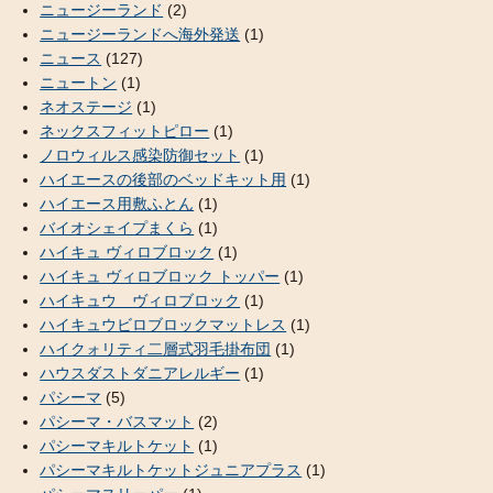
ニュージーランド
(2)
ニュージーランドへ海外発送
(1)
ニュース
(127)
ニュートン
(1)
ネオステージ
(1)
ネックスフィットピロー
(1)
ノロウィルス感染防御セット
(1)
ハイエースの後部のベッドキット用
(1)
ハイエース用敷ふとん
(1)
バイオシェイプまくら
(1)
ハイキュ ヴィロブロック
(1)
ハイキュ ヴィロブロック トッパー
(1)
ハイキュウ ヴィロブロック
(1)
ハイキュウビロブロックマットレス
(1)
ハイクォリティ二層式羽毛掛布団
(1)
ハウスダストダニアレルギー
(1)
パシーマ
(5)
パシーマ・バスマット
(2)
パシーマキルトケット
(1)
パシーマキルトケットジュニアプラス
(1)