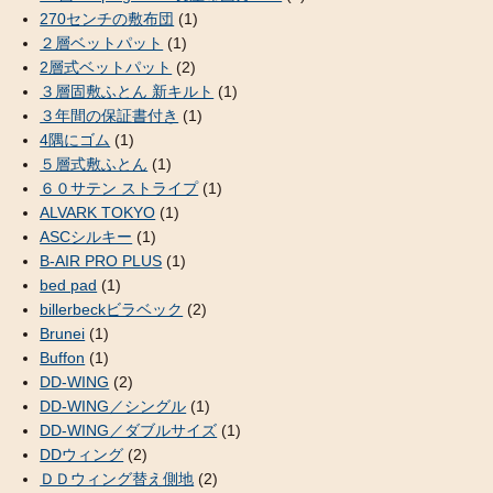
270センチの敷布団
(1)
２層ベットパット
(1)
2層式ベットパット
(2)
３層固敷ふとん 新キルト
(1)
３年間の保証書付き
(1)
4隅にゴム
(1)
５層式敷ふとん
(1)
６０サテン ストライプ
(1)
ALVARK TOKYO
(1)
ASCシルキー
(1)
B-AIR PRO PLUS
(1)
bed pad
(1)
billerbeckビラベック
(2)
Brunei
(1)
Buffon
(1)
DD-WING
(2)
DD-WING／シングル
(1)
DD-WING／ダブルサイズ
(1)
DDウィング
(2)
ＤＤウィング替え側地
(2)