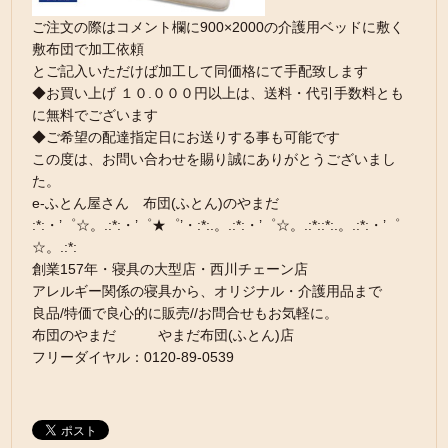
ご注文の際はコメント欄に900×2000の介護用ベッドに敷く
敷布団で加工依頼
とご記入いただけば加工して同価格にて手配致します
◆お買い上げ １０.０００円以上は、送料・代引手数料とも
に無料でございます
◆ご希望の配達指定日にお送りする事も可能です
この度は、お問い合わせを賜り誠にありがとうございまし
た。
e-ふとん屋さん 布団(ふとん)のやまだ
:*:・’゜☆。.:*:・’゜★゜’・:*:.。.:*:・’゜☆。.:*::*:.。.:*:・’゜
☆。.:*:
創業157年・寝具の大型店・西川チェーン店
アレルギー関係の寝具から、オリジナル・介護用品まで
良品/特価で良心的に販売//お問合せもお気軽に。
布団のやまだ やまだ布団(ふとん)店
フリーダイヤル：0120-89-0539