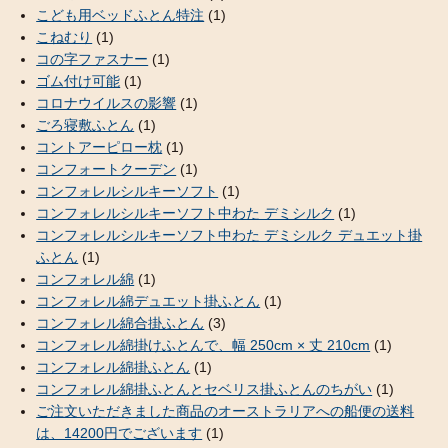
こども用ベッドふとん特注
(1)
こねむり
(1)
コの字ファスナー
(1)
ゴム付け可能
(1)
コロナウイルスの影響
(1)
ごろ寝敷ふとん
(1)
コントアーピロー枕
(1)
コンフォートクーデン
(1)
コンフォレルシルキーソフト
(1)
コンフォレルシルキーソフト中わた デミシルク
(1)
コンフォレルシルキーソフト中わた デミシルク デュエット掛
ふとん
(1)
コンフォレル綿
(1)
コンフォレル綿デュエット掛ふとん
(1)
コンフォレル綿合掛ふとん
(3)
コンフォレル綿掛けふとんで、幅 250cm × 丈 210cm
(1)
コンフォレル綿掛ふとん
(1)
コンフォレル綿掛ふとんとセベリス掛ふとんのちがい
(1)
ご注文いただきました商品のオーストラリアへの船便の送料
は、14200円でございます
(1)