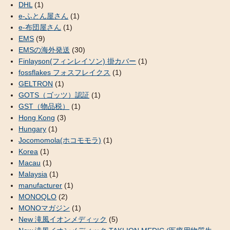
DHL
(1)
e-ふとん屋さん
(1)
e-布団屋さん
(1)
EMS
(9)
EMSの海外発送
(30)
Finlayson(フィンレイソン) 掛カバー
(1)
fossflakes フォスフレイクス
(1)
GELTRON
(1)
GOTS（ゴッツ）認証
(1)
GST（物品税）
(1)
Hong Kong
(3)
Hungary
(1)
Jocomomola(ホコモモラ)
(1)
Korea
(1)
Macau
(1)
Malaysia
(1)
manufacturer
(1)
MONOQLO
(2)
MONOマガジン
(1)
New 滝風イオンメディック
(5)