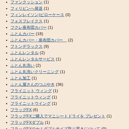
ファンクッション
(1)
フィリピンへ発送
(1)
フィンレイソン)ピローケース
(0)
フォスフレイクス
(1)
フクレ座布団カバー
(1)
ふとんカバー
(18)
ふとんカバー・座布団カバー
(2)
フトンデラックス
(9)
ふとんレンタル
(2)
ふとんレンタルサービス
(1)
ふとん丸洗い
(2)
ふとん丸洗いクリーニング
(1)
ふとん加工
(1)
ふとん屋さんのつぶやき
(36)
フライニット ウィング
(1)
フライニットウィング
(1)
フライニットウイング
(1)
フラッグFX
(6)
フラッグFXご購入でマニシートドライを プレゼント
(1)
フラッグFXダブル
(1)
フラッグFXのセミダブルサイズ取り置きについて
(0)