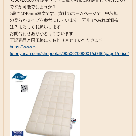
>900×2000の介護用ベッドに敷く敷布団を製作して欲しいの
ですが可能でしょうか？
>暑さは40mm程度です。貴社のホームページで（中芯無し
の柔らかタイプを参考にしています）可能で>あれば価格
は？よろしくお願いします
お問合わせありがとうございます
下記商品と同価格にてお作りさせていただきます
https://www.e-
futonyasan.com/shopdetail/005002000001/ct986/page1/price/