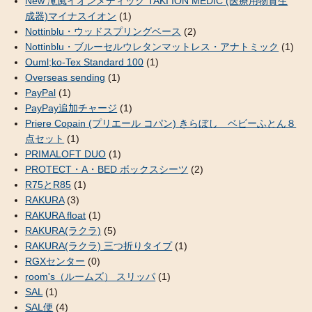
New 滝風イオンメディック TAKI ION MEDIC (医療用物質生
成器)マイナスイオン
(1)
Nottinblu・ウッドスプリングベース
(2)
Nottinblu・ブルーセルウレタンマットレス・アナトミック
(1)
Ouml;ko-Tex Standard 100
(1)
Overseas sending
(1)
PayPal
(1)
PayPay追加チャージ
(1)
Priere Copain (プリエール コパン) きらぼし ベビーふとん８
点セット
(1)
PRIMALOFT DUO
(1)
PROTECT・A・BED ボックスシーツ
(2)
R75とR85
(1)
RAKURA
(3)
RAKURA float
(1)
RAKURA(ラクラ)
(5)
RAKURA(ラクラ) 三つ折りタイプ
(1)
RGXセンター
(0)
room's（ルームズ） スリッパ
(1)
SAL
(1)
SAL便
(4)