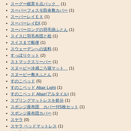
スーグー眠育６点パック
(1)
スーパーフォスモ防炎敷カバー
(1)
スーパーレイＥＸ
(1)
スーパーレイEX
(1)
スーパーロングの羽毛掛ふとん
(1)
スイスに羽毛布団と枕
(1)
スイスまで船便
(1)
スウェーデンへの送料
(1)
すっぽりケット
(2)
ストマックスリーパー
(1)
スヌーピー冷感ごろ寝マット
(1)
スヌーピー敷きふとん
(1)
すのこベッド
(5)
すのこベッド Altair Light
(1)
すのこベッド Altair(アルタイル)
(1)
スプリングマットレスを処分
(1)
スポンジ座布団 カバー付5枚セット
(1)
スポンジ座布団カバー
(1)
スヤラ
(0)
スヤラ ベッドマットレス
(1)