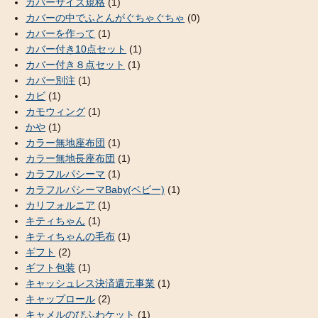
カバーサイズ規格
(1)
カバーの中でふとんがぐちゃぐちゃ
(0)
カバーを作って
(1)
カバー付き10点セット
(1)
カバー付き８点セット
(1)
カバー別注
(1)
カビ
(1)
カモウィング
(1)
かや
(1)
カラー無地座布団
(1)
カラー無地長座布団
(1)
カラフルパシーマ
(1)
カラフルパシーマBaby(ベビー)
(1)
カリフォルニア
(1)
キティちゃん
(1)
キティちゃんの毛布
(1)
ギフト
(2)
ギフト包装
(1)
キャッシュレス決済還元事業
(1)
キャップロール
(2)
キャメルのびふわケット
(1)