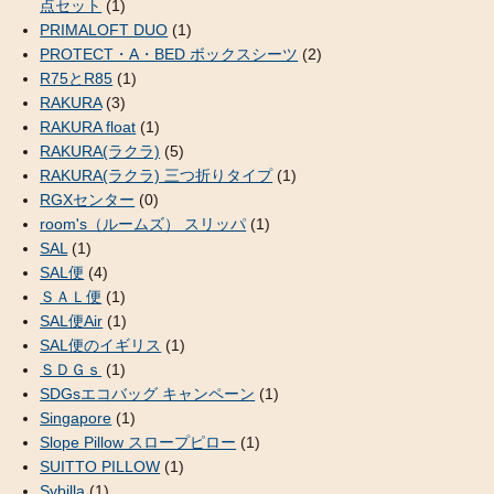
点セット
(1)
PRIMALOFT DUO
(1)
PROTECT・A・BED ボックスシーツ
(2)
R75とR85
(1)
RAKURA
(3)
RAKURA float
(1)
RAKURA(ラクラ)
(5)
RAKURA(ラクラ) 三つ折りタイプ
(1)
RGXセンター
(0)
room's（ルームズ） スリッパ
(1)
SAL
(1)
SAL便
(4)
ＳＡＬ便
(1)
SAL便Air
(1)
SAL便のイギリス
(1)
ＳＤＧｓ
(1)
SDGsエコバッグ キャンペーン
(1)
Singapore
(1)
Slope Pillow スロープピロー
(1)
SUITTO PILLOW
(1)
Sybilla
(1)