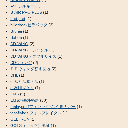
ASCシルキー
(1)
B-AIR PRO PLUS
(1)
bed pad
(1)
billerbeckビラベック
(2)
Brunei
(1)
Buffon
(1)
DD-WING
(2)
DD-WING／シングル
(1)
DD-WING／ダブルサイズ
(1)
DDウィング
(2)
ＤＤウィング替え側地
(2)
DHL
(1)
e-ふとん屋さん
(1)
e-布団屋さん
(1)
EMS
(9)
EMSの海外発送
(30)
Finlayson(フィンレイソン) 掛カバー
(1)
fossflakes フォスフレイクス
(1)
GELTRON
(1)
GOTS（ゴッツ）認証
(1)