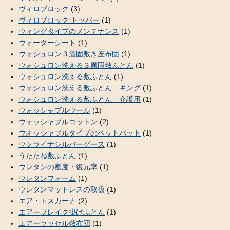
ヴィロブロック
(3)
ヴィロブロック トッパー
(1)
ウィングタイプのメンテナンス
(1)
ウォーターシート
(1)
ウォシュロン３層固敷き座布団
(1)
ウォシュロン洗える３層固敷ふとん
(1)
ウォシュロン洗える敷ふとん
(1)
ウォシュロン洗える敷ふとん キング
(1)
ウォシュロン洗える敷ふとん 介護用
(1)
ウォッシャブルウール
(1)
ウォッシャブルコットン
(2)
ウオッシャブルタイプのベットパット
(1)
ウクライナシルバーグース
(1)
うたたね敷ふとん
(1)
ウレタンの密度・復元率
(1)
ウレタンフォーム
(1)
ウレタンマットレスの取扱
(1)
エア・トスカーナ
(2)
エアーフレイク掛けふとん
(1)
エアーラッセル敷布団
(1)