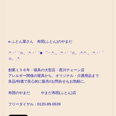
e-ふとん屋さん 布団(ふとん)のやまだ
:*:・’゜☆。.:*:・’゜★゜’・:*:.。.:*:・’゜☆。.:*::*:.。.:*:・’゜
☆。.:*:
創業１５６年・寝具の大型店・西川チェーン店
アレルギー関係の寝具から、オリジナル・介護用品まで
良品/特価で良心的に販売//お問合せもお気軽に。
布団のやまだ やまだ布団(ふとん)店
フリーダイヤル：0120-89-0539