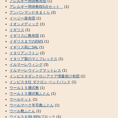
アレルギー用掛敷布団
(1)
アレルギー用掛敷枕5点セット
(1)
アンパンマンだきまくら
(2)
イージー座布団
(1)
イオンメディック
(1)
イギリス
(1)
イギリスに敷布団
(1)
イギリスまでのEMS
(1)
イギリス宛にSAL
(1)
イタリアンフトン
(2)
イタリア製のマニフレックス
(1)
イルマーレウィング
(3)
イルマーレウイングマットレス
(1)
インビスタダンクロンアクア増量掛け布団
(1)
インビスタ社 ダクロン ベッドパッド
(1)
ウール１５層式敷
(1)
ウール１５層式敷ふとん
(1)
ウールケット
(1)
ウールマーク羊毛敷ふとん
(1)
ウール敷ふとん
(1)
ウイルスを99.99%ブロック
(1)