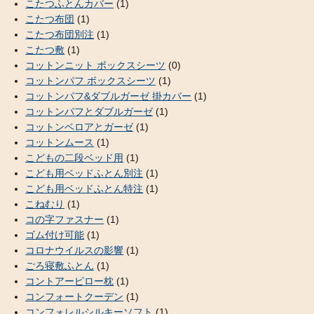
こたつふとんカバー
(1)
こたつ布団
(1)
こたつ布団別注
(1)
こたつ敷
(1)
コットンニット ボックスシーツ
(0)
コットンパフ ボックスシーツ
(1)
コットンパフ&ダブルガーゼ 掛カバー
(1)
コットンパフとダブルガーゼ
(1)
コットンベロアとガーゼ
(1)
コットンムース
(1)
こどもの二段ベッド用
(1)
こども用ベッドふとん別注
(1)
こども用ベッドふとん特注
(1)
こねむり
(1)
コの字ファスナー
(1)
ゴム付け可能
(1)
コロナウイルスの影響
(1)
ごろ寝敷ふとん
(1)
コントアーピロー枕
(1)
コンフォートクーデン
(1)
コンフォレルシルキーソフト
(1)