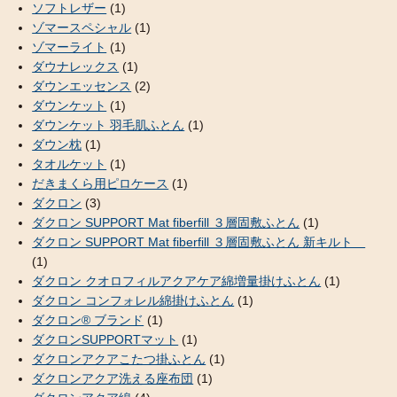
ソフトレザー
(1)
ゾマースペシャル
(1)
ゾマーライト
(1)
ダウナレックス
(1)
ダウンエッセンス
(2)
ダウンケット
(1)
ダウンケット 羽毛肌ふとん
(1)
ダウン枕
(1)
タオルケット
(1)
だきまくら用ピロケース
(1)
ダクロン
(3)
ダクロン SUPPORT Mat fiberfill ３層固敷ふとん
(1)
ダクロン SUPPORT Mat fiberfill ３層固敷ふとん 新キルト
(1)
ダクロン クオロフィルアクアケア綿増量掛けふとん
(1)
ダクロン コンフォレル綿掛けふとん
(1)
ダクロン® ブランド
(1)
ダクロンSUPPORTマット
(1)
ダクロンアクアこたつ掛ふとん
(1)
ダクロンアクア洗える座布団
(1)