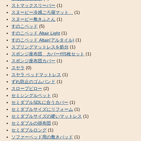
ストマックスリーパー
(1)
スヌーピー冷感ごろ寝マット
(1)
スヌーピー敷きふとん
(1)
すのこベッド
(5)
すのこベッド Altair Light
(1)
すのこベッド Altair(アルタイル)
(1)
スプリングマットレスを処分
(1)
スポンジ座布団 カバー付5枚セット
(1)
スポンジ座布団カバー
(1)
スヤラ
(0)
スヤラ ベッドマットレス
(1)
ずれ防止のゴムバンド
(1)
スロープピロー
(2)
セミシングルベット
(1)
セミダブルSDLに合うカバー
(1)
セミダブルサイズにリフォーム
(1)
セミダブルサイズの硬いマットレス
(1)
セミダブルの掛布団
(1)
セミダブルロング
(1)
ソファーベッド用の敷きパッド
(1)