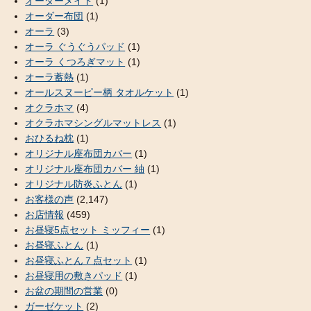
オーダーメイド
(1)
オーダー布団
(1)
オーラ
(3)
オーラ ぐうぐうパッド
(1)
オーラ くつろぎマット
(1)
オーラ蓄熱
(1)
オールスヌーピー柄 タオルケット
(1)
オクラホマ
(4)
オクラホマシングルマットレス
(1)
おひるね枕
(1)
オリジナル座布団カバー
(1)
オリジナル座布団カバー 紬
(1)
オリジナル防炎ふとん
(1)
お客様の声
(2,147)
お店情報
(459)
お昼寝5点セット ミッフィー
(1)
お昼寝ふとん
(1)
お昼寝ふとん７点セット
(1)
お昼寝用の敷きパッド
(1)
お盆の期間の営業
(0)
ガーゼケット
(2)