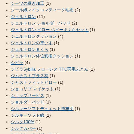
シーツの継ぎ加工
(1)
シール織マイクロマティーク毛布
(2)
ジェルトロン
(11)
ジェルトロン ショルダーパッド
(2)
ジェルトロン ピロー ベビーまくらセット
(1)
ジェルトロンクッション
(4)
ジェルトロンの車いす
(1)
ジェルトロンまくら
(1)
ジェルトロン体位変換クッション
(1)
シビラ
(4)
シビラSybilla フローレス TTC羽毛ふとん
(1)
ジムナストプラス枕
(1)
ジャストフィットピロー
(1)
ショコリブ マイケット
(1)
ショップサービス
(1)
ショルダーパッド
(1)
シルキーソフトデュエット掛布団
(1)
シルキーソフト綿
(1)
シルク100%
(1)
シルクカバー
(1)