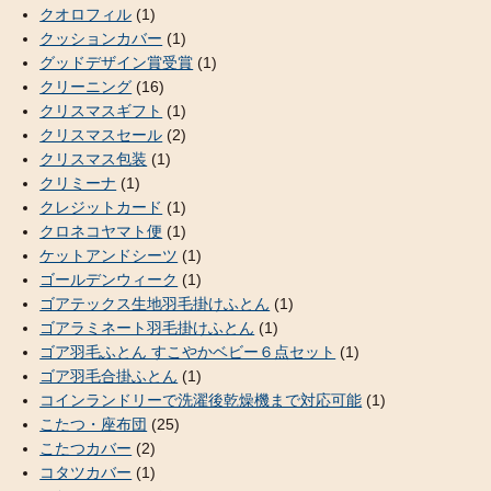
クオロフィル
(1)
クッションカバー
(1)
グッドデザイン賞受賞
(1)
クリーニング
(16)
クリスマスギフト
(1)
クリスマスセール
(2)
クリスマス包装
(1)
クリミーナ
(1)
クレジットカード
(1)
クロネコヤマト便
(1)
ケットアンドシーツ
(1)
ゴールデンウィーク
(1)
ゴアテックス生地羽毛掛けふとん
(1)
ゴアラミネート羽毛掛けふとん
(1)
ゴア羽毛ふとん すこやかベビー６点セット
(1)
ゴア羽毛合掛ふとん
(1)
コインランドリーで洗濯後乾燥機まで対応可能
(1)
こたつ・座布団
(25)
こたつカバー
(2)
コタツカバー
(1)