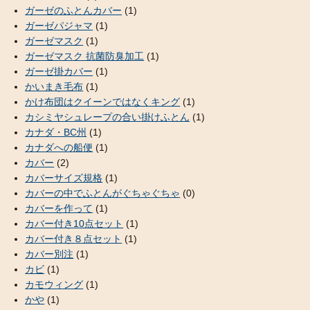
ガーゼのふとんカバー
(1)
ガーゼパジャマ
(1)
ガーゼマスク
(1)
ガーゼマスク 抗菌防臭加工
(1)
ガーゼ掛カバー
(1)
かいまき毛布
(1)
かけ布団はクイーンではなくキング
(1)
カシミヤシュレープの合い掛けふとん
(1)
カナダ・BC州
(1)
カナダへの船便
(1)
カバー
(2)
カバーサイズ規格
(1)
カバーの中でふとんがぐちゃぐちゃ
(0)
カバーを作って
(1)
カバー付き10点セット
(1)
カバー付き８点セット
(1)
カバー別注
(1)
カビ
(1)
カモウィング
(1)
かや
(1)