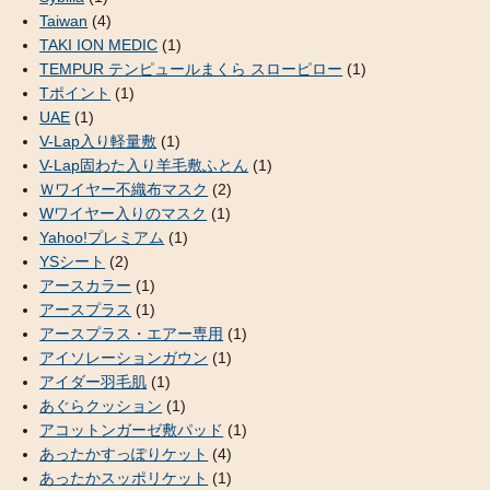
Taiwan
(4)
TAKI ION MEDIC
(1)
TEMPUR テンピュールまくら スローピロー
(1)
Tポイント
(1)
UAE
(1)
V-Lap入り軽量敷
(1)
V-Lap固わた入り羊毛敷ふとん
(1)
Ｗワイヤー不織布マスク
(2)
Wワイヤー入りのマスク
(1)
Yahoo!プレミアム
(1)
YSシート
(2)
アースカラー
(1)
アースプラス
(1)
アースプラス・エアー専用
(1)
アイソレーションガウン
(1)
アイダー羽毛肌
(1)
あぐらクッション
(1)
アコットンガーゼ敷パッド
(1)
あったかすっぽりケット
(4)
あったかスッポリケット
(1)