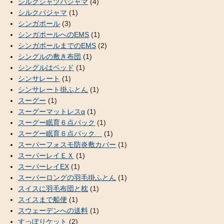
シルクシャツパジャマ
(4)
シルクパジャマ
(1)
シンガポール
(3)
シンガポールへのEMS
(1)
シンガポールまでのEMS
(2)
シングルの敷き布団
(1)
シングルはベッド
(1)
シンサレート
(1)
シンサレート掛ふとん
(1)
スーグー
(1)
スーグーマットレスα
(1)
スーグー眠育６点パック
(1)
スーグー眠育６点パック
(1)
スーパーフォスモ防炎敷カバー
(1)
スーパーレイＥＸ
(1)
スーパーレイEX
(1)
スーパーロングの羽毛掛ふとん
(1)
スイスに羽毛布団と枕
(1)
スイスまで船便
(1)
スウェーデンへの送料
(1)
すっぽりケット
(2)