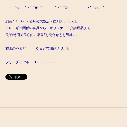
:*:・’゜☆。.:*:・’゜★゜’・:*:.。.:*:・’゜☆。.:*::*:.。.:*:・’゜☆。.:*:
創業１５６年・寝具の大型店・西川チェーン店
アレルギー関係の寝具から、オリジナル・介護用品まで
良品/特価で良心的に販売//お問合せもお気軽に。
布団のやまだ やまだ布団(ふとん)店
フリーダイヤル：0120-89-0539