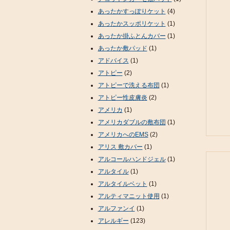
あったかすっぽりケット
(4)
あったかスッポリケット
(1)
あったか掛ふとんカバー
(1)
あったか敷パッド
(1)
アドバイス
(1)
アトピー
(2)
アトピーで洗える布団
(1)
アトピー性皮膚炎
(2)
アメリカ
(1)
アメリカダブルの敷布団
(1)
アメリカへのEMS
(2)
アリス 敷カバー
(1)
アルコールハンドジェル
(1)
アルタイル
(1)
アルタイルベット
(1)
アルティマニット使用
(1)
アルファンイ
(1)
アレルギー
(123)