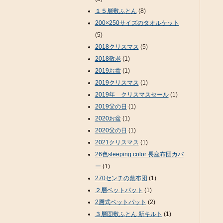
１５層敷ふとん
(8)
200×250サイズのタオルケット
(5)
2018クリスマス
(5)
2018敬老
(1)
2019お盆
(1)
2019クリスマス
(1)
2019年 クリスマスセール
(1)
2019父の日
(1)
2020お盆
(1)
2020父の日
(1)
2021クリスマス
(1)
26色sleeping color 長座布団カバ
ー
(1)
270センチの敷布団
(1)
２層ベットパット
(1)
2層式ベットパット
(2)
３層固敷ふとん 新キルト
(1)