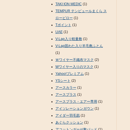
TAKI ION MEDIC
(1)
TEMPUR テンピュールまくら ス
ローピロー
(1)
Tポイント
(1)
UAE
(1)
V-Lap入り軽量敷
(1)
V-Lap固わた入り羊毛敷ふとん
(1)
Ｗワイヤー不織布マスク
(2)
Wワイヤー入りのマスク
(1)
Yahoo!プレミアム
(1)
YSシート
(2)
アースカラー
(1)
アースプラス
(1)
アースプラス・エアー専用
(1)
アイソレーションガウン
(1)
アイダー羽毛肌
(1)
あぐらクッション
(1)
アコットンガーゼ敷パッド
(1)