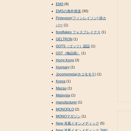
EMS
(9)
EMSの海外発送
(30)
Finlayson(フィンレイソン) 掛カ
バー
(1)
fossflakes フォスフレイクス
(1)
GELTRON
(1)
GOTS（ゴッツ）認証
(1)
GST（物品税）
(1)
Hong Kong
(3)
Hungary
(1)
Jocomomola(ホコモモラ)
(1)
Korea
(1)
Macau
(1)
Malaysia
(1)
manufacturer
(1)
MONOQLO
(2)
MONOマガジン
(1)
New 滝風イオンメディック
(5)
New 滝風イオンメディック TAKI