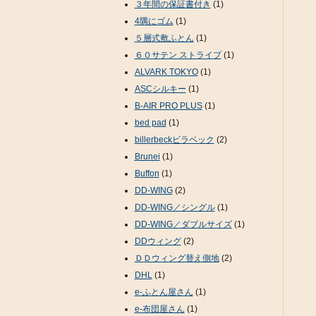
３年間の保証書付き
(1)
4隅にゴム
(1)
５層式敷ふとん
(1)
６０サテン ストライプ
(1)
ALVARK TOKYO
(1)
ASCシルキー
(1)
B-AIR PRO PLUS
(1)
bed pad
(1)
billerbeckビラベック
(2)
Brunei
(1)
Buffon
(1)
DD-WING
(2)
DD-WING／シングル
(1)
DD-WING／ダブルサイズ
(1)
DDウィング
(2)
ＤＤウィング替え側地
(2)
DHL
(1)
e-ふとん屋さん
(1)
e-布団屋さん
(1)