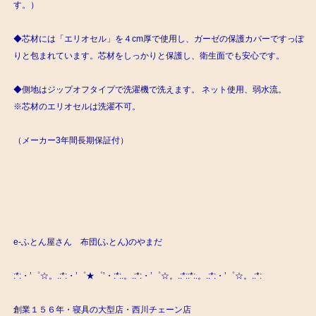
す。）
◆芯材には「エリオセル」を４cm厚で使用し、ガーゼの保護カバーですっぽ
りと包まれています。芯材をしっかりと保護し、衛生面でも安心です。
◆側地はジップオフタイプで洗濯機で洗えます。 ネット使用、弱水流。
※芯材のエリオセルは洗濯不可。
（メーカー3年間長期保証付）
e-ふとん屋さん 布団(ふとん)のやまだ
:*:・’゜☆。.:*:・’゜★゜’・:*:.。.:*:・’゜☆。.:*::*:.。.:*:・’゜☆。.:*:
創業１５６年・寝具の大型店・西川チェーン店