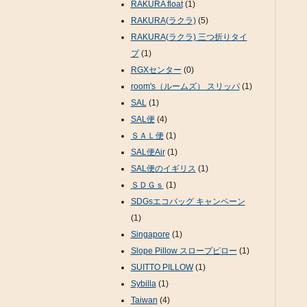
RAKURA float
(1)
RAKURA(ラクラ)
(5)
RAKURA(ラクラ) 三つ折りタイ
プ
(1)
RGXセンター
(0)
room's（ルームズ） スリッパ
(1)
SAL
(1)
SAL便
(4)
ＳＡＬ便
(1)
SAL便Air
(1)
SAL便のイギリス
(1)
ＳＤＧｓ
(1)
SDGsエコバッグ キャンペーン
(1)
Singapore
(1)
Slope Pillow スロープピロー
(1)
SUITTO PILLOW
(1)
Sybilla
(1)
Taiwan
(4)