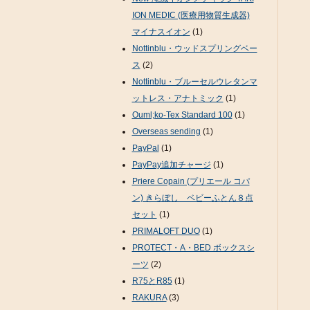
ION MEDIC (医療用物質生成器)
マイナスイオン
(1)
Nottinblu・ウッドスプリングベー
ス
(2)
Nottinblu・ブルーセルウレタンマ
ットレス・アナトミック
(1)
Ouml;ko-Tex Standard 100
(1)
Overseas sending
(1)
PayPal
(1)
PayPay追加チャージ
(1)
Priere Copain (プリエール コパ
ン) きらぼし ベビーふとん８点
セット
(1)
PRIMALOFT DUO
(1)
PROTECT・A・BED ボックスシ
ーツ
(2)
R75とR85
(1)
RAKURA
(3)