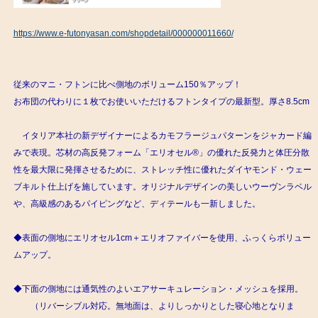
https://www.e-futonyasan.com/shopdetail/000000011660/
従来のマニ・フトンに比べ側地のボリューム150％アップ！
お布団の代わりに１枚でお使いいただけるフトンタイプの最新型。厚さ8.5cm
イタリア本社の新デザイナーによるカモフラージュパターンをジャカード編
みで表現。芯材の高反発フォーム「エリオセル®」の優れた反発力と体圧分散
性を最大限に発揮させるために、ストレッチ性に優れたダイヤモンド・ウェー
ブキルト仕上げを施しています。オリジナルデザインの美しいウーヴンラベル
や、高級感のあるパイピングなど、ディテールも一新しました。
◆表面の側地にエリオセル1cm＋エリオファイバーを使用、ふっくらボリュー
ムアップ。
◆下面の側地には通気性のよいエアサーキュレーション・メッシュを採用。
（リバーシブル対応。無地面は、よりしっかりとした寝心地となりま