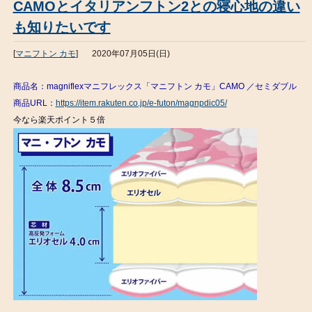
CAMOとイタリアンフトン2との寝心地の違い
も知りたいです
[
マニフトン カモ
]
2020年07月05日(日)
商品名：magniflexマニフレックス「マニフトン カモ」CAMO ／セミダブル
商品URL：
https://item.rakuten.co.jp/e-futon/magnpdic05/
今なら楽天ポイント５倍