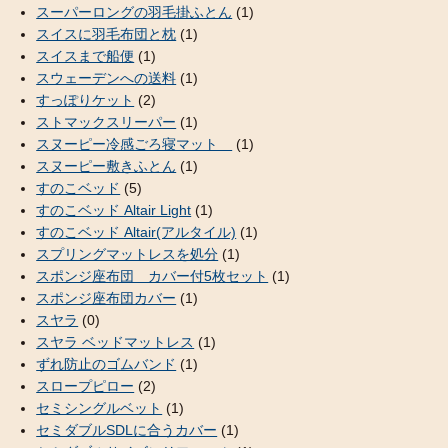
スーパーロングの羽毛掛ふとん
(1)
スイスに羽毛布団と枕
(1)
スイスまで船便
(1)
スウェーデンへの送料
(1)
すっぽりケット
(2)
ストマックスリーパー
(1)
スヌーピー冷感ごろ寝マット
(1)
スヌーピー敷きふとん
(1)
すのこベッド
(5)
すのこベッド Altair Light
(1)
すのこベッド Altair(アルタイル)
(1)
スプリングマットレスを処分
(1)
スポンジ座布団 カバー付5枚セット
(1)
スポンジ座布団カバー
(1)
スヤラ
(0)
スヤラ ベッドマットレス
(1)
ずれ防止のゴムバンド
(1)
スロープピロー
(2)
セミシングルベット
(1)
セミダブルSDLに合うカバー
(1)