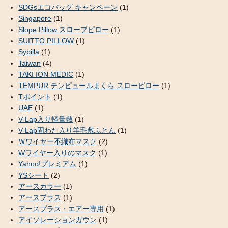
SDGsエコバッグ キャンペーン
(1)
Singapore
(1)
Slope Pillow スロープピロー
(1)
SUITTO PILLOW
(1)
Sybilla
(1)
Taiwan
(4)
TAKI ION MEDIC
(1)
TEMPUR テンピュールまくら スローピロー
(1)
Tポイント
(1)
UAE
(1)
V-Lap入り軽量敷
(1)
V-Lap固わた入り羊毛敷ふとん
(1)
Ｗワイヤー不織布マスク
(2)
Wワイヤー入りのマスク
(1)
Yahoo!プレミアム
(1)
YSシート
(2)
アースカラー
(1)
アースプラス
(1)
アースプラス・エアー専用
(1)
アイソレーションガウン
(1)