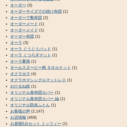
オーダー
(3)
オーダーサイズでの掛け布団
(1)
オーダーで敷布団
(2)
オーダーメード
(1)
オーダーメイド
(1)
オーダー布団
(1)
オーラ
(3)
オーラ ぐうぐうパッド
(1)
オーラ くつろぎマット
(1)
オーラ蓄熱
(1)
オールスヌーピー柄 タオルケット
(1)
オクラホマ
(4)
オクラホマシングルマットレス
(1)
おひるね枕
(1)
オリジナル座布団カバー
(1)
オリジナル座布団カバー 紬
(1)
オリジナル防炎ふとん
(1)
お客様の声
(2,147)
お店情報
(459)
お昼寝5点セット ミッフィー
(1)