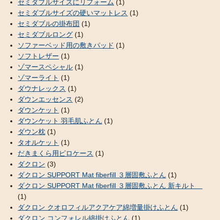
セミダブルサイズにリフォーム
(1)
セミダブルサイズの硬いマットレス
(1)
セミダブルの掛布団
(1)
セミダブルロング
(1)
ソファーベッド用の敷きパッド
(1)
ソフトレザー
(1)
ゾマースペシャル
(1)
ゾマーライト
(1)
ダウナレックス
(1)
ダウンエッセンス
(2)
ダウンケット
(1)
ダウンケット 羽毛肌ふとん
(1)
ダウン枕
(1)
タオルケット
(1)
だきまくら用ピロケース
(1)
ダクロン
(3)
ダクロン SUPPORT Mat fiberfill ３層固敷ふとん
(1)
ダクロン SUPPORT Mat fiberfill ３層固敷ふとん 新キルト
(1)
ダクロン クオロフィルアクアケア綿増量掛けふとん
(1)
ダクロン コンフォレル綿掛けふとん
(1)