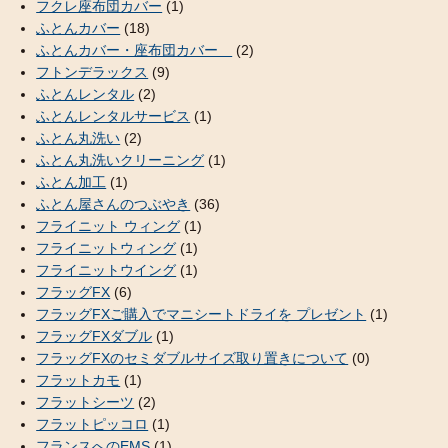
フクレ座布団カバー
(1)
ふとんカバー
(18)
ふとんカバー・座布団カバー
(2)
フトンデラックス
(9)
ふとんレンタル
(2)
ふとんレンタルサービス
(1)
ふとん丸洗い
(2)
ふとん丸洗いクリーニング
(1)
ふとん加工
(1)
ふとん屋さんのつぶやき
(36)
フライニット ウィング
(1)
フライニットウィング
(1)
フライニットウイング
(1)
フラッグFX
(6)
フラッグFXご購入でマニシートドライを プレゼント
(1)
フラッグFXダブル
(1)
フラッグFXのセミダブルサイズ取り置きについて
(0)
フラットカモ
(1)
フラットシーツ
(2)
フラットピッコロ
(1)
フランスへのEMS
(1)