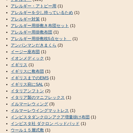
アレルギー・アトピー用
(1)
アレルギーを少し持っているため
(1)
アレルギー対策
(1)
アレルギー用掛敷き布団セット
(1)
アレルギー用掛敷布団
(1)
アレルギー用掛敷枕5点セット
(1)
アンパンマンだきまくら
(2)
イージー座布団
(1)
イオンメディック
(1)
イギリス
(1)
イギリスに敷布団
(1)
イギリスまでのEMS
(1)
イギリス宛にSAL
(1)
イタリアンフトン
(2)
イタリア製のマニフレックス
(1)
イルマーレウィング
(3)
イルマーレウイングマットレス
(1)
インビスタダンクロンアクア増量掛け布団
(1)
インビスタ社 ダクロン ベッドパッド
(1)
ウール１５層式敷
(1)