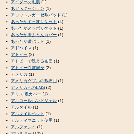
アイダー羽毛肌
(1)
あぐらクッション
(1)
アコットンガーゼ敷パッド
(1)
あったかすっぽりケット
(4)
あったかスッポリケット
(1)
あったか掛ふとんカバー
(1)
あったか敷パッド
(1)
アドバイス
(1)
アトピー
(2)
アトピーで洗える布団
(1)
アトピー性皮膚炎
(2)
アメリカ
(1)
アメリカダブルの敷布団
(1)
アメリカへのEMS
(2)
アリス 敷カバー
(1)
アルコールハンドジェル
(1)
アルタイル
(1)
アルタイルベット
(1)
アルティマニット使用
(1)
アルファンイ
(1)
アレルギー
(123)