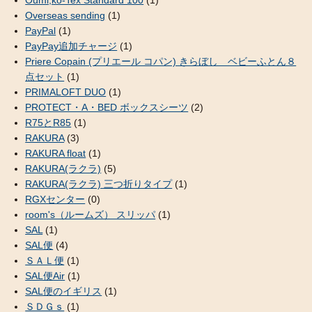
Ouml;ko-Tex Standard 100
(1)
Overseas sending
(1)
PayPal
(1)
PayPay追加チャージ
(1)
Priere Copain (プリエール コパン) きらぼし ベビーふとん８
点セット
(1)
PRIMALOFT DUO
(1)
PROTECT・A・BED ボックスシーツ
(2)
R75とR85
(1)
RAKURA
(3)
RAKURA float
(1)
RAKURA(ラクラ)
(5)
RAKURA(ラクラ) 三つ折りタイプ
(1)
RGXセンター
(0)
room's（ルームズ） スリッパ
(1)
SAL
(1)
SAL便
(4)
ＳＡＬ便
(1)
SAL便Air
(1)
SAL便のイギリス
(1)
ＳＤＧｓ
(1)