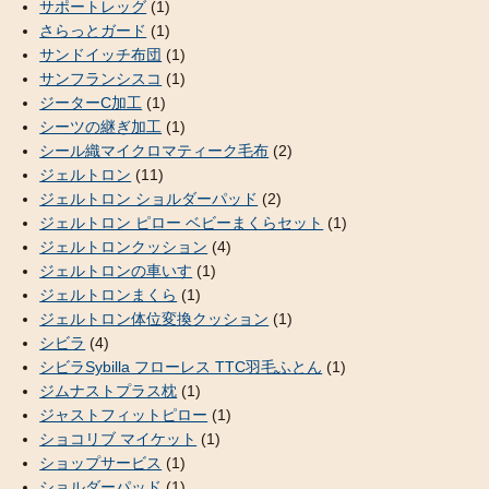
サポートレッグ
(1)
さらっとガード
(1)
サンドイッチ布団
(1)
サンフランシスコ
(1)
ジーターC加工
(1)
シーツの継ぎ加工
(1)
シール織マイクロマティーク毛布
(2)
ジェルトロン
(11)
ジェルトロン ショルダーパッド
(2)
ジェルトロン ピロー ベビーまくらセット
(1)
ジェルトロンクッション
(4)
ジェルトロンの車いす
(1)
ジェルトロンまくら
(1)
ジェルトロン体位変換クッション
(1)
シビラ
(4)
シビラSybilla フローレス TTC羽毛ふとん
(1)
ジムナストプラス枕
(1)
ジャストフィットピロー
(1)
ショコリブ マイケット
(1)
ショップサービス
(1)
ショルダーパッド
(1)