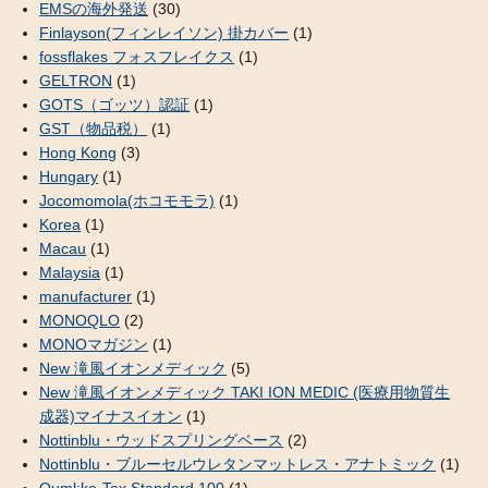
EMSの海外発送
(30)
Finlayson(フィンレイソン) 掛カバー
(1)
fossflakes フォスフレイクス
(1)
GELTRON
(1)
GOTS（ゴッツ）認証
(1)
GST（物品税）
(1)
Hong Kong
(3)
Hungary
(1)
Jocomomola(ホコモモラ)
(1)
Korea
(1)
Macau
(1)
Malaysia
(1)
manufacturer
(1)
MONOQLO
(2)
MONOマガジン
(1)
New 滝風イオンメディック
(5)
New 滝風イオンメディック TAKI ION MEDIC (医療用物質生
成器)マイナスイオン
(1)
Nottinblu・ウッドスプリングベース
(2)
Nottinblu・ブルーセルウレタンマットレス・アナトミック
(1)