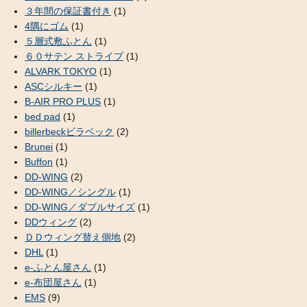
３年間の保証書付き
(1)
4隅にゴム
(1)
５層式敷ふとん
(1)
６０サテン ストライプ
(1)
ALVARK TOKYO
(1)
ASCシルキー
(1)
B-AIR PRO PLUS
(1)
bed pad
(1)
billerbeckビラベック
(2)
Brunei
(1)
Buffon
(1)
DD-WING
(2)
DD-WING／シングル
(1)
DD-WING／ダブルサイズ
(1)
DDウィング
(2)
ＤＤウィング替え側地
(2)
DHL
(1)
e-ふとん屋さん
(1)
e-布団屋さん
(1)
EMS
(9)