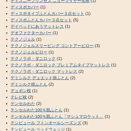
ディズニープリンセス ニューマイヤー毛布
(1)
ディスポカバー
(1)
ディスポタイプふとんカバー３点セット
(1)
ディスポふとんカバー３点セット
(5)
デイベッドにあうマットレス
(1)
デオファクターカバー
(1)
テクノジェル
(1)
テクノジェルスリーピング コントアーピロー
(3)
テクノジェルピロー
(1)
テクノラボ・ダニロック
(1)
テクノラボ・ダニロック プレミアムタイプマットレス
(1)
テクノラボ・ダニロック マットレス
(2)
デミシルク デュエット掛ふとん
(2)
デミシルク掛ふとん
(2)
デュポン枕
(1)
テレビ枕
(2)
テンセルわた
(2)
テンセルわた100％肌ふとん
(1)
テンセルわた100％肌ふとん「マシュマロケット」
(1)
テンピュール フトンオールシーズンズ
(3)
テンピュール ベッドウェッジ
(1)