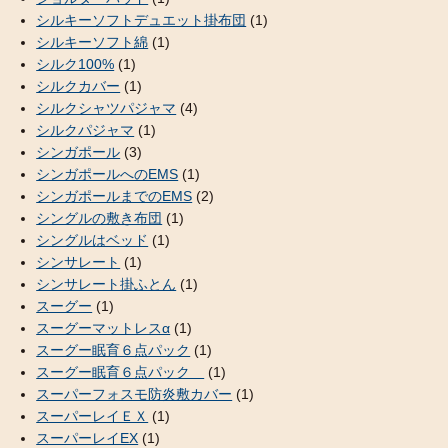
シルキーソフトデュエット掛布団
(1)
シルキーソフト綿
(1)
シルク100%
(1)
シルクカバー
(1)
シルクシャツパジャマ
(4)
シルクパジャマ
(1)
シンガポール
(3)
シンガポールへのEMS
(1)
シンガポールまでのEMS
(2)
シングルの敷き布団
(1)
シングルはベッド
(1)
シンサレート
(1)
シンサレート掛ふとん
(1)
スーグー
(1)
スーグーマットレスα
(1)
スーグー眠育６点パック
(1)
スーグー眠育６点パック
(1)
スーパーフォスモ防炎敷カバー
(1)
スーパーレイＥＸ
(1)
スーパーレイEX
(1)