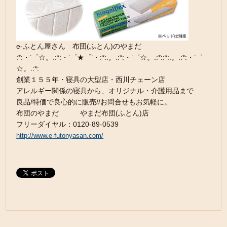
e-ふとん屋さん 布団(ふとん)のやまだ
:*:・’゜☆。.:*:・’゜★゜’・:*:.。.:*:・’゜☆。.:*::*:.。.:*:・’゜
☆。.:*:
創業１５５年・寝具の大型店・西川チェーン店
アレルギー関係の寝具から、オリジナル・介護用品まで
良品/特価で良心的に販売//お問合せもお気軽に。
布団のやまだ やまだ布団(ふとん)店
フリーダイヤル：0120-89-0539
http://www.e-futonyasan.com/