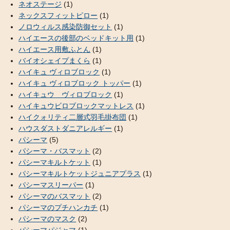
ネオステージ
(1)
ネックスフィットピロー
(1)
ノロウィルス感染防御セット
(1)
ハイエースの後部のベッドキット用
(1)
ハイエース用敷ふとん
(1)
バイオシェイプまくら
(1)
ハイキュ ヴィロブロック
(1)
ハイキュ ヴィロブロック トッパー
(1)
ハイキュウ ヴィロブロック
(1)
ハイキュウビロブロックマットレス
(1)
ハイクォリティ二層式羽毛掛布団
(1)
ハウスダストダニアレルギー
(1)
パシーマ
(5)
パシーマ・バスマット
(2)
パシーマキルトケット
(1)
パシーマキルトケットジュニアプラス
(1)
パシーマスリーパー
(1)
パシーマのバスマット
(2)
パシーマのプチハンカチ
(1)
パシーマのマスク
(2)