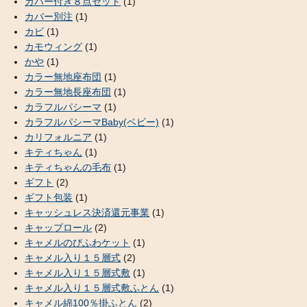
カバー付き８点セット
(1)
カバー別注
(1)
カビ
(1)
カモウィング
(1)
かや
(1)
カラー無地座布団
(1)
カラー無地長座布団
(1)
カラフルパシーマ
(1)
カラフルパシーマBaby(ベビー)
(1)
カリフォルニア
(1)
キティちゃん
(1)
キティちゃんの毛布
(1)
ギフト
(2)
ギフト包装
(1)
キャッシュレス決済還元事業
(1)
キャップロール
(2)
キャメルのびふわケット
(1)
キャメル入り１５層式
(2)
キャメル入り１５層式敷
(1)
キャメル入り１５層式敷ふとん
(1)
キャメル綿100％掛ふとん
(2)