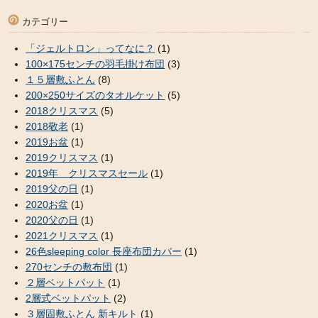
カテゴリー
「ジェルトロン」ってなに？
(1)
100×175センチの羽毛掛け布団
(3)
１５層敷ふとん
(8)
200×250サイズのタオルケット
(5)
2018クリスマス
(5)
2018敬老
(1)
2019お盆
(1)
2019クリスマス
(1)
2019年 クリスマスセール
(1)
2019父の日
(1)
2020お盆
(1)
2020父の日
(1)
2021クリスマス
(1)
26色sleeping color 長座布団カバー
(1)
270センチの敷布団
(1)
２層ベットパット
(1)
2層式ベットパット
(2)
３層固敷ふとん 新キルト
(1)