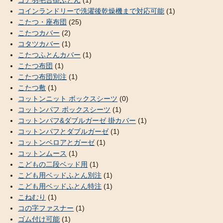
ゴア羽毛合掛ふとん
(1)
コインランドリーで洗濯後乾燥機まで対応可能
(1)
こたつ・座布団
(25)
こたつカバー
(2)
コタツカバー
(1)
こたつふとんカバー
(1)
こたつ布団
(1)
こたつ布団別注
(1)
こたつ敷
(1)
コットンニット ボックスシーツ
(0)
コットンパフ ボックスシーツ
(1)
コットンパフ&ダブルガーゼ 掛カバー
(1)
コットンパフとダブルガーゼ
(1)
コットンベロアとガーゼ
(1)
コットンムース
(1)
こどもの二段ベッド用
(1)
こども用ベッドふとん別注
(1)
こども用ベッドふとん特注
(1)
こねむり
(1)
コの字ファスナー
(1)
ゴム付け可能
(1)