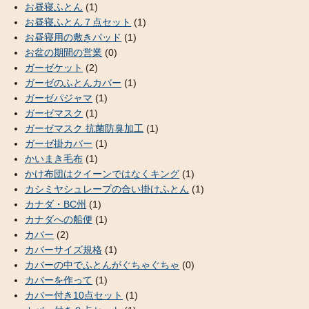
お昼寝ふとん
(1)
お昼寝ふとん７点セット
(1)
お昼寝用の敷きパッド
(1)
お盆の期間の営業
(0)
ガーゼケット
(2)
ガーゼのふとんカバー
(1)
ガーゼパジャマ
(1)
ガーゼマスク
(1)
ガーゼマスク 抗菌防臭加工
(1)
ガーゼ掛カバー
(1)
かいまき毛布
(1)
かけ布団はクイーンではなくキング
(1)
カシミヤシュレープの合い掛けふとん
(1)
カナダ・BC州
(1)
カナダへの船便
(1)
カバー
(2)
カバーサイズ規格
(1)
カバーの中でふとんがぐちゃぐちゃ
(0)
カバーを作って
(1)
カバー付き10点セット
(1)