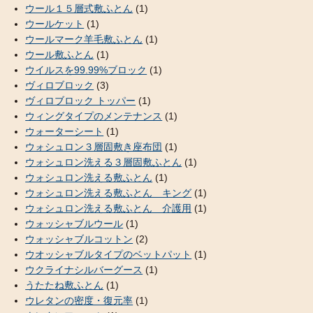
ウール１５層式敷ふとん
(1)
ウールケット
(1)
ウールマーク羊毛敷ふとん
(1)
ウール敷ふとん
(1)
ウイルスを99.99%ブロック
(1)
ヴィロブロック
(3)
ヴィロブロック トッパー
(1)
ウィングタイプのメンテナンス
(1)
ウォーターシート
(1)
ウォシュロン３層固敷き座布団
(1)
ウォシュロン洗える３層固敷ふとん
(1)
ウォシュロン洗える敷ふとん
(1)
ウォシュロン洗える敷ふとん キング
(1)
ウォシュロン洗える敷ふとん 介護用
(1)
ウォッシャブルウール
(1)
ウォッシャブルコットン
(2)
ウオッシャブルタイプのベットパット
(1)
ウクライナシルバーグース
(1)
うたたね敷ふとん
(1)
ウレタンの密度・復元率
(1)